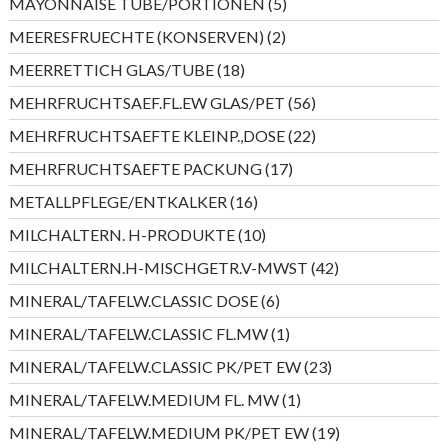
5
MAYONNAISE TUBE/PORTIONEN
5
Produkte
2
MEERESFRUECHTE (KONSERVEN)
2
Produkte
18
MEERRETTICH GLAS/TUBE
18
Produkte
56
MEHRFRUCHTSAEF.FL.EW GLAS/PET
56
Produkte
22
MEHRFRUCHTSAEFTE KLEINP.,DOSE
22
Produkte
17
MEHRFRUCHTSAEFTE PACKUNG
17
Produkte
16
METALLPFLEGE/ENTKALKER
16
Produkte
10
MILCHALTERN. H-PRODUKTE
10
Produkte
42
MILCHALTERN.H-MISCHGETR.V-MWST
42
Produkte
6
MINERAL/TAFELW.CLASSIC DOSE
6
Produkte
1
MINERAL/TAFELW.CLASSIC FL.MW
1
Produkt
23
MINERAL/TAFELW.CLASSIC PK/PET EW
23
Produkte
1
MINERAL/TAFELW.MEDIUM FL. MW
1
Produkt
19
MINERAL/TAFELW.MEDIUM PK/PET EW
19