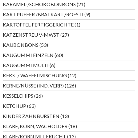
Produkte
21
KARAMEL-/SCHOKOBONBONS
21
Produkte
9
KART.PUFFER /BRATKART./ROESTI
9
Produkte
1
KARTOFFEL-FERTIGGERICHTE
1
Produkt
27
KATZENSTREU V-MWST
27
Produkte
53
KAUBONBONS
53
Produkte
60
KAUGUMMI EINZELN
60
Produkte
6
KAUGUMMI MULTI
6
Produkte
12
KEKS- / WAFFELMISCHUNG
12
Produkte
126
KERNE/NÜSSE (IND. VERP.)
126
Produkte
26
KESSELCHIPS
26
Produkte
63
KETCHUP
63
Produkte
13
KINDER ZAHNBÜRSTEN
13
Produkte
18
KLARE, KORN, WACHOLDER
18
Produkte
13
KLARE/KORN MIT FRUCHT
13