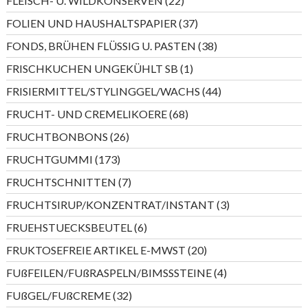
FLEISCH- U. WILDKONSERVEN
22
Produkte
37
FOLIEN UND HAUSHALTSPAPIER
37
Produkte
38
FONDS, BRÜHEN FLÜSSIG U. PASTEN
38
Produkte
1
FRISCHKUCHEN UNGEKÜHLT SB
1
Produkt
44
FRISIERMITTEL/STYLINGGEL/WACHS
44
Produkte
68
FRUCHT- UND CREMELIKOERE
68
Produkte
26
FRUCHTBONBONS
26
Produkte
173
FRUCHTGUMMI
173
Produkte
7
FRUCHTSCHNITTEN
7
Produkte
3
FRUCHTSIRUP/KONZENTRAT/INSTANT
3
Produkte
6
FRUEHSTUECKSBEUTEL
6
Produkte
20
FRUKTOSEFREIE ARTIKEL E-MWST
20
Produkte
4
FUßFEILEN/FUßRASPELN/BIMSSSTEINE
4
Produkte
32
FUßGEL/FUßCREME
32