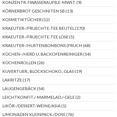
9
KONZENTR. F.WASSERAUFB.E-MWST.
9
Produkte
13
KÖRNERBROT GESCHNITEN SB
13
Produkte
12
KOSMETIKTÜCHER
12
Produkte
170
KRAEUTER-/FRUECHTE-TEE BEUTEL
170
Produkte
5
KRAEUTER-/FRUECHTE-TEE LOSE
5
Produkte
68
KRAEUTER-/HUSTENBONBONS (FRUCH
68
Produkte
14
KÜCHEN-/HERD U. BACKOFENREINIGER
14
Produkte
26
KÜCHENROLLEN
26
Produkte
19
KUVERTUER., BLOCKSCHOKO., GLAS
19
Produkte
17
LAKRITZE
17
Produkte
54
LAUGENGEBÄCK
54
Produkte
2
LEICHTKONFIT./-MARMELAD./-GELE
2
Produkte
1
LIKÖR-/DESSERT-WEINE/ASIA
1
Produkt
76
LIMONADEN KLEINPACK./DOSE
76