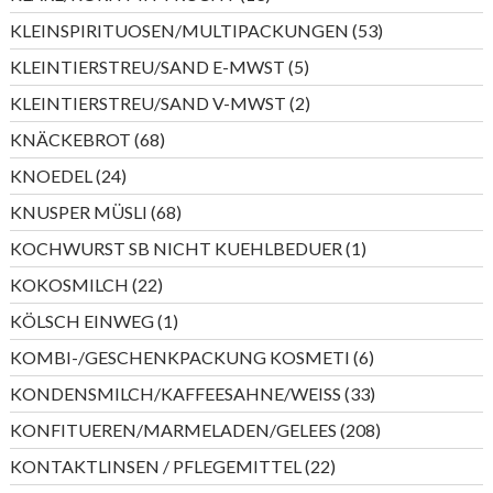
Produkte
53
KLEINSPIRITUOSEN/MULTIPACKUNGEN
53
Produkte
5
KLEINTIERSTREU/SAND E-MWST
5
Produkte
2
KLEINTIERSTREU/SAND V-MWST
2
Produkte
68
KNÄCKEBROT
68
Produkte
24
KNOEDEL
24
Produkte
68
KNUSPER MÜSLI
68
Produkte
1
KOCHWURST SB NICHT KUEHLBEDUER
1
Produkt
22
KOKOSMILCH
22
Produkte
1
KÖLSCH EINWEG
1
Produkt
6
KOMBI-/GESCHENKPACKUNG KOSMETI
6
Produkte
33
KONDENSMILCH/KAFFEESAHNE/WEISS
33
Produkte
208
KONFITUEREN/MARMELADEN/GELEES
208
Produkte
22
KONTAKTLINSEN / PFLEGEMITTEL
22
Produkte