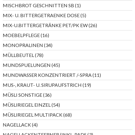
Produkte
1
MISCHBROT GESCHNITTEN SB
1
Produkt
5
MIX- U. BITTERGETRAENKE DOSE
5
Produkte
26
MIX-U.BITTERGETRÄNKE PET/PK EW
26
Produkte
16
MOEBELPFLEGE
16
Produkte
34
MONOPRALINEN
34
Produkte
78
MÜLLBEUTEL
78
Produkte
45
MUNDSPUELUNGEN
45
Produkte
11
MUNDWASSER KONZENTRIERT /-SPRA
11
Produkte
19
MUS-, KRAUT- U. SIRUPAUFSTRICH
19
Produkte
36
MÜSLI SONSTIGE
36
Produkte
54
MÜSLIRIEGEL EINZEL
54
Produkte
68
MÜSLIRIEGEL MULTIPACK
68
Produkte
4
NAGELLACK
4
Produkte
3
NAGELLACKENTFERNER (INKL. PADS
3