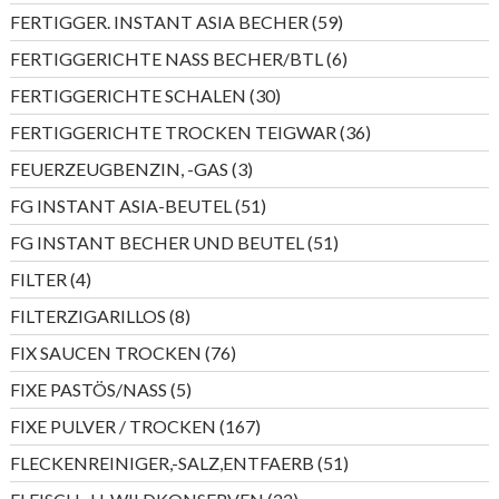
Produkt
59
FERTIGGER. INSTANT ASIA BECHER
59
Produkte
6
FERTIGGERICHTE NASS BECHER/BTL
6
Produkte
30
FERTIGGERICHTE SCHALEN
30
Produkte
36
FERTIGGERICHTE TROCKEN TEIGWAR
36
Produkte
3
FEUERZEUGBENZIN, -GAS
3
Produkte
51
FG INSTANT ASIA-BEUTEL
51
Produkte
51
FG INSTANT BECHER UND BEUTEL
51
Produkte
4
FILTER
4
Produkte
8
FILTERZIGARILLOS
8
Produkte
76
FIX SAUCEN TROCKEN
76
Produkte
5
FIXE PASTÖS/NASS
5
Produkte
167
FIXE PULVER / TROCKEN
167
Produkte
51
FLECKENREINIGER,-SALZ,ENTFAERB
51
Produkte
22