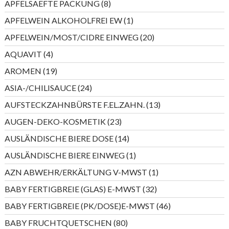
8
APFELSAEFTE PACKUNG
8
Produkte
1
APFELWEIN ALKOHOLFREI EW
1
Produkt
20
APFELWEIN/MOST/CIDRE EINWEG
20
Produkte
4
AQUAVIT
4
Produkte
19
AROMEN
19
Produkte
24
ASIA-/CHILISAUCE
24
Produkte
13
AUFSTECKZAHNBÜRSTE F.EL.ZAHN.
13
Produkte
23
AUGEN-DEKO-KOSMETIK
23
Produkte
14
AUSLÄNDISCHE BIERE DOSE
14
Produkte
1
AUSLÄNDISCHE BIERE EINWEG
1
Produkt
1
AZN ABWEHR/ERKÄLTUNG V-MWST
1
Produkt
32
BABY FERTIGBREIE (GLAS) E-MWST
32
Produkte
46
BABY FERTIGBREIE (PK/DOSE)E-MWST
46
Produkte
80
BABY FRUCHTQUETSCHEN
80