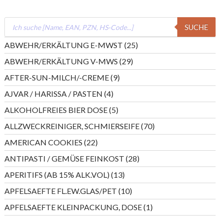
Products
SUCHE
search
25
ABWEHR/ERKÄLTUNG E-MWST
25
Produkte
29
ABWEHR/ERKÄLTUNG V-MWS
29
Produkte
9
AFTER-SUN-MILCH/-CREME
9
Produkte
4
AJVAR / HARISSA / PASTEN
4
Produkte
5
ALKOHOLFREIES BIER DOSE
5
Produkte
70
ALLZWECKREINIGER, SCHMIERSEIFE
70
Produkte
22
AMERICAN COOKIES
22
Produkte
28
ANTIPASTI / GEMÜSE FEINKOST
28
Produkte
13
APERITIFS (AB 15% ALK.VOL)
13
Produkte
10
APFELSAEFTE FL.EW.GLAS/PET
10
Produkte
1
APFELSAEFTE KLEINPACKUNG, DOSE
1
Produkt