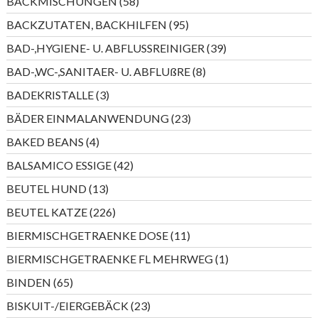
58
BACKMISCHUNGEN
58
Produkte
95
BACKZUTATEN, BACKHILFEN
95
Produkte
39
BAD-,HYGIENE- U. ABFLUSSREINIGER
39
Produkte
8
BAD-,WC-,SANITAER- U. ABFLUßRE
8
Produkte
3
BADEKRISTALLE
3
Produkte
23
BÄDER EINMALANWENDUNG
23
Produkte
4
BAKED BEANS
4
Produkte
42
BALSAMICO ESSIGE
42
Produkte
13
BEUTEL HUND
13
Produkte
226
BEUTEL KATZE
226
Produkte
11
BIERMISCHGETRAENKE DOSE
11
Produkte
1
BIERMISCHGETRAENKE FL MEHRWEG
1
Produkt
65
BINDEN
65
Produkte
23
BISKUIT-/EIERGEBÄCK
23