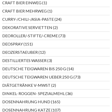
1
CRAFT BIER EINWEG
1
Produkt
1
CRAFT BIER MEHRWEG
1
Produkt
24
CURRY-/CHILI-/ASIA-PASTE
24
Produkte
2
DEKORATIVE SERVIETTEN
2
Produkte
73
DEOROLLER/-STIFTE/-CREME
73
Produkte
151
DEOSPRAY
151
Produkte
12
DEOZERSTAEUBER
12
Produkte
3
DESTILLIERTES WASSER
3
Produkte
14
DEUTSCHE TEIGWAREN BIS 250 G
14
Produkte
73
DEUTSCHE TEIGWAREN UEBER 250 G
73
Produkte
2
DIÄTGETRÄNKE V-MWST
2
Produkte
36
DINKEL- ROGGEN- SPEZIALMEHL
36
Produkte
165
DOSENNAHRUNG HUND
165
Produkte
107
DOSENNAHRUNG KATZE
107