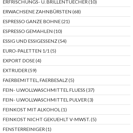
10
ERFRISCHUNGS- U. BRILLENTUECHER
10
Produkte
68
ERWACHSENE ZAHNBÜRSTEN
68
Produkte
21
ESPRESSO GANZE BOHNE
21
Produkte
10
ESPRESSO GEMAHLEN
10
Produkte
54
ESSIG UND ESSIGESSENZ
54
Produkte
5
EURO-PALETTEN 1/1
5
Produkte
4
EXPORT DOSE
4
Produkte
59
EXTRUDER
59
Produkte
5
FAERBEMITTEL, FAERBESALZ
5
Produkte
37
FEIN- U.WOLLWASCHMITTEL FLUESS
37
Produkte
3
FEIN- U.WOLLWASCHMITTEL PULVER
3
Produkte
1
FEINKOST MIT ALKOHOL
1
Produkt
5
FEINKOST NICHT GEKUEHLT V-MWST.
5
Produkte
1
FENSTERREINIGER
1