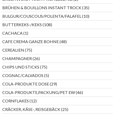
Produkte
35
BRÜHEN & BOUILLONS INSTANT TROCK
35
Produkte
10
BULGUR/COUSCOUS/POLENTA/FALAFEL
10
Produkte
108
BUTTERKEKS-/KEKS
108
Produkte
1
CACHACA
1
Produkt
48
CAFE CREMA GANZE BOHNE
48
Produkte
75
CEREALIEN
75
Produkte
26
CHAMPAGNER
26
Produkte
75
CHIPS UND STICKS
75
Produkte
5
COGNAC/CALVADOS
5
Produkte
29
COLA-PRODUKTE DOSE
29
Produkte
46
COLA-PRODUKTE,PACKUNG/PET EW
46
Produkte
12
CORNFLAKES
12
Produkte
25
CRÄCKER, KÄSE-, REISGEBÄCK
25
Produkte