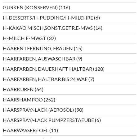
Produkte
116
GURKEN (KONSERVEN)
116
Produkte
6
H-DESSERTS/H-PUDDING/H-MILCHRE
6
Produkte
14
H-KAKAO,MISCH,SONST.GETR.E-MWS
14
Produkte
32
H-MILCH E-MWST
32
Produkte
15
HAARENTFERNUNG, FRAUEN
15
Produkte
9
HAARFARBEN, AUSWASCHBAR
9
Produkte
128
HAARFARBEN, DAUERHAFT HALTBAR
128
Produkte
7
HAARFARBEN, HALTBAR BIS 24 WAE
7
Produkte
64
HAARKUREN
64
Produkte
252
HAARSHAMPOO
252
Produkte
90
HAARSPRAY/-LACK (AEROSOL)
90
Produkte
6
HAARSPRAY/-LACK PUMPZERSTAEUBE
6
Produkte
11
HAARWASSER/-OEL
11
Produkte