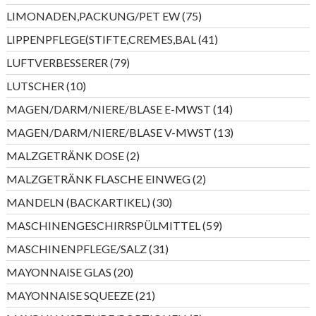
Produkte
75
LIMONADEN,PACKUNG/PET EW
75
Produkte
41
LIPPENPFLEGE(STIFTE,CREMES,BAL
41
Produkte
79
LUFTVERBESSERER
79
Produkte
10
LUTSCHER
10
Produkte
14
MAGEN/DARM/NIERE/BLASE E-MWST
14
Produkte
13
MAGEN/DARM/NIERE/BLASE V-MWST
13
Produkte
2
MALZGETRÄNK DOSE
2
Produkte
2
MALZGETRÄNK FLASCHE EINWEG
2
Produkte
30
MANDELN (BACKARTIKEL)
30
Produkte
59
MASCHINENGESCHIRRSPÜLMITTEL
59
Produkte
31
MASCHINENPFLEGE/SALZ
31
Produkte
20
MAYONNAISE GLAS
20
Produkte
21
MAYONNAISE SQUEEZE
21
Produkte