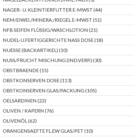
Produkte
44
NAGER- U. KLEINTIERFUTTER E-MWST
44
Produkte
51
NEM/EIWEI./MINERA./RIEGEL E-MWST
51
Produkte
21
NFB SEIFEN FLÜSSIG/WASCHLOTION
21
Produkte
18
NUDEL-U.FERTIGGERICHTE NASS DOSE
18
Produkte
10
NUESSE (BACKARTIKEL)
10
Produkte
30
NUSS/FRUCHT MISCHUNG (IND.VERP.)
30
Produkte
15
OBSTBRAENDE
15
Produkte
113
OBSTKONSERVEN DOSE
113
Produkte
105
OBSTKONSERVEN GLAS/PACKUNG
105
Produkte
22
OELSARDINEN
22
Produkte
76
OLIVEN / KAPERN
76
Produkte
62
OLIVENÖL
62
Produkte
10
ORANGENSAEFTE FL.EW GLAS/PET
10