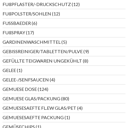
Produkte
12
FUßPFLASTER/-DRUCKSCHUTZ
12
Produkte
12
FUßPOLSTER/SOHLEN
12
Produkte
6
FUSSBAEDER
6
Produkte
17
FUßSPRAY
17
Produkte
5
GARDINENWASCHMITTEL
5
Produkte
9
GEBISSREINIGER/TABLETTEN/PULVE
9
Produkte
8
GEFÜLLTE TEIGWAREN UNGEKÜHLT
8
Produkte
1
GELEE
1
Produkt
4
GELEE-/SENFSAUCEN
4
Produkte
124
GEMUESE DOSE
124
Produkte
80
GEMUESE GLAS/PACKUNG
80
Produkte
4
GEMUESESAEFTE FL.EW GLAS/PET
4
Produkte
1
GEMUESESAEFTE PACKUNG
1
Produkt
1
GEMÜSECHIPS
1