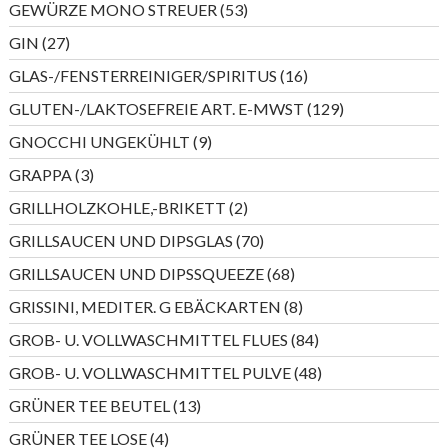
53
GEWÜRZE MONO STREUER
53
Produkte
27
GIN
27
Produkte
16
GLAS-/FENSTERREINIGER/SPIRITUS
16
Produkte
129
GLUTEN-/LAKTOSEFREIE ART. E-MWST
129
Produkte
9
GNOCCHI UNGEKÜHLT
9
Produkte
3
GRAPPA
3
Produkte
2
GRILLHOLZKOHLE,-BRIKETT
2
Produkte
70
GRILLSAUCEN UND DIPSGLAS
70
Produkte
68
GRILLSAUCEN UND DIPSSQUEEZE
68
Produkte
8
GRISSINI, MEDITER. G EBÄCKARTEN
8
Produkte
84
GROB- U. VOLLWASCHMITTEL FLUES
84
Produkte
48
GROB- U. VOLLWASCHMITTEL PULVE
48
Produkte
13
GRÜNER TEE BEUTEL
13
Produkte
4
GRÜNER TEE LOSE
4