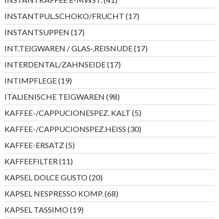
Produkte
17
INSTANTPUL.SCHOKO/FRUCHT
17
Produkte
17
INSTANTSUPPEN
17
Produkte
17
INT.TEIGWAREN / GLAS-,REISNUDE
17
Produkte
17
INTERDENTAL/ZAHNSEIDE
17
Produkte
19
INTIMPFLEGE
19
Produkte
98
ITALIENISCHE TEIGWAREN
98
Produkte
5
KAFFEE-/CAPPUCIONESPEZ. KALT
5
Produkte
30
KAFFEE-/CAPPUCIONSPEZ.HEISS
30
Produkte
5
KAFFEE-ERSATZ
5
Produkte
11
KAFFEEFILTER
11
Produkte
20
KAPSEL DOLCE GUSTO
20
Produkte
68
KAPSEL NESPRESSO KOMP.
68
Produkte
19
KAPSEL TASSIMO
19