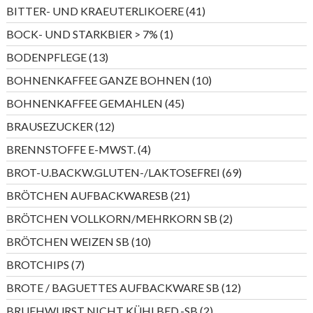
Produkte
41
BITTER- UND KRAEUTERLIKOERE
41
Produkte
1
BOCK- UND STARKBIER > 7%
1
Produkt
13
BODENPFLEGE
13
Produkte
10
BOHNENKAFFEE GANZE BOHNEN
10
Produkte
45
BOHNENKAFFEE GEMAHLEN
45
Produkte
12
BRAUSEZUCKER
12
Produkte
4
BRENNSTOFFE E-MWST.
4
Produkte
69
BROT-U.BACKW.GLUTEN-/LAKTOSEFREI
69
Produkte
21
BRÖTCHEN AUFBACKWARESB
21
Produkte
2
BRÖTCHEN VOLLKORN/MEHRKORN SB
2
Produkte
10
BRÖTCHEN WEIZEN SB
10
Produkte
7
BROTCHIPS
7
Produkte
12
BROTE / BAGUETTES AUFBACKWARE SB
12
Produkte
2
BRUEHWURST NICHT KÜHLBED.-SB
2