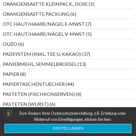
Produkte
1
ORANGENSAEFTE KLEINPACK., DOSE
1
Produkt
6
ORANGENSAEFTE PACKUNG
6
Produkte
7
OTC HAUT/HAARE/NÄGEL E-MWST
7
Produkte
5
OTC HAUT/HAARE/NÄGEL V-MWST
5
Produkte
6
OUZO
6
Produkte
37
PADSYSTEM (INKL. TEE U. KAKAO)
37
Produkte
13
PANIERMEHL, SEMMELBROESEL
13
Produkte
8
PAPIER
8
Produkte
44
PAPIERTASCHENTUECHER
44
Produkte
4
PASTETEN (FISCHKONSERVEN)
4
Produkte
6
PASTETEN (WURST)
6
Produkte
Zum Ändern Ihrer Datenschutzeinstellung, z.B. Erteilung oder
5
PERLWEIN DEUTSCHLAND
5
Widerruf von Einwilligungen, klicken Sie hier:
Produkte
20
PERLWEIN ITALIEN/SPANIEN
20
EINSTELLUNGEN
Produkte
55
PESTO
55