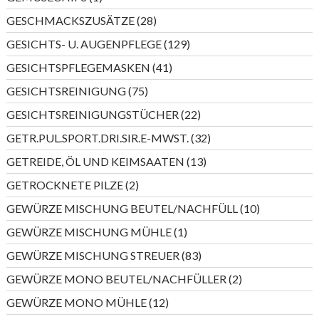
Produkt
28
GESCHMACKSZUSÄTZE
28
Produkte
129
GESICHTS- U. AUGENPFLEGE
129
Produkte
41
GESICHTSPFLEGEMASKEN
41
Produkte
75
GESICHTSREINIGUNG
75
Produkte
22
GESICHTSREINIGUNGSTÜCHER
22
Produkte
32
GETR.PUL.SPORT.DRI.SIR.E-MWST.
32
Produkte
13
GETREIDE, ÖL UND KEIMSAATEN
13
Produkte
2
GETROCKNETE PILZE
2
Produkte
10
GEWÜRZE MISCHUNG BEUTEL/NACHFÜLL
10
Produkte
1
GEWÜRZE MISCHUNG MÜHLE
1
Produkt
83
GEWÜRZE MISCHUNG STREUER
83
Produkte
2
GEWÜRZE MONO BEUTEL/NACHFÜLLER
2
Produkte
12
GEWÜRZE MONO MÜHLE
12
Produkte