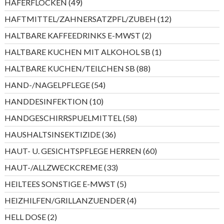
49
HAFERFLOCKEN
49
Produkte
12
HAFTMITTEL/ZAHNERSATZPFL/ZUBEH
12
Produkte
2
HALTBARE KAFFEEDRINKS E-MWST
2
Produkte
1
HALTBARE KUCHEN MIT ALKOHOL SB
1
Produkt
88
HALTBARE KUCHEN/TEILCHEN SB
88
Produkte
54
HAND-/NAGELPFLEGE
54
Produkte
10
HANDDESINFEKTION
10
Produkte
58
HANDGESCHIRRSPUELMITTEL
58
Produkte
36
HAUSHALTSINSEKTIZIDE
36
Produkte
60
HAUT- U. GESICHTSPFLEGE HERREN
60
Produkte
33
HAUT-/ALLZWECKCREME
33
Produkte
5
HEILTEES SONSTIGE E-MWST
5
Produkte
4
HEIZHILFEN/GRILLANZUENDER
4
Produkte
2
HELL DOSE
2