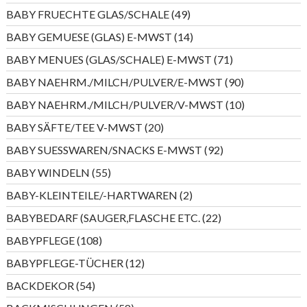
Produkte
49
BABY FRUECHTE GLAS/SCHALE
49
Produkte
14
BABY GEMUESE (GLAS) E-MWST
14
Produkte
71
BABY MENUES (GLAS/SCHALE) E-MWST
71
Produkte
90
BABY NAEHRM./MILCH/PULVER/E-MWST
90
Produkte
10
BABY NAEHRM./MILCH/PULVER/V-MWST
10
Produkte
20
BABY SÄFTE/TEE V-MWST
20
Produkte
92
BABY SUESSWAREN/SNACKS E-MWST
92
Produkte
55
BABY WINDELN
55
Produkte
2
BABY-KLEINTEILE/-HARTWAREN
2
Produkte
22
BABYBEDARF (SAUGER,FLASCHE ETC.
22
Produkte
108
BABYPFLEGE
108
Produkte
12
BABYPFLEGE-TÜCHER
12
Produkte
54
BACKDEKOR
54
Produkte