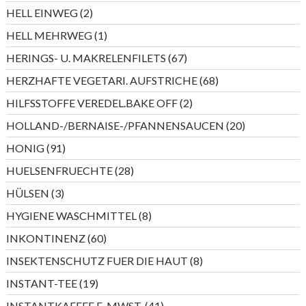
Produkte
2
HELL EINWEG
2
Produkte
1
HELL MEHRWEG
1
Produkt
67
HERINGS- U. MAKRELENFILETS
67
Produkte
68
HERZHAFTE VEGETARI. AUFSTRICHE
68
Produkte
2
HILFSSTOFFE VEREDEL.BAKE OFF
2
Produkte
20
HOLLAND-/BERNAISE-/PFANNENSAUCEN
20
Produkte
91
HONIG
91
Produkte
28
HUELSENFRUECHTE
28
Produkte
3
HÜLSEN
3
Produkte
8
HYGIENE WASCHMITTEL
8
Produkte
60
INKONTINENZ
60
Produkte
8
INSEKTENSCHUTZ FUER DIE HAUT
8
Produkte
19
INSTANT-TEE
19
Produkte
41
INSTANTKAFFEE E-MWST.
41