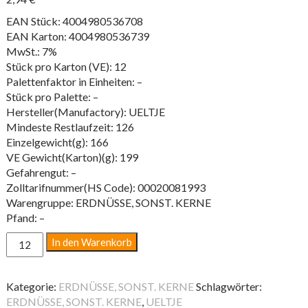
EAN Stück: 4004980536708
EAN Karton: 4004980536739
MwSt.: 7%
Stück pro Karton (VE): 12
Palettenfaktor in Einheiten: –
Stück pro Palette: –
Hersteller(Manufactory): UELTJE
Mindeste Restlaufzeit: 126
Einzelgewicht(g): 166
VE Gewicht(Karton)(g): 199
Gefahrengut: –
Zolltarifnummer(HS Code): 00020081993
Warengruppe: ERDNÜSSE, SONST. KERNE
Pfand: –
SALZMANDELN
In den Warenkorb
150G
BT
Menge
Kategorie:
ERDNÜSSE, SONST. KERNE
Schlagwörter:
ERDNÜSSE, SONST. KERNE
,
UELTJE