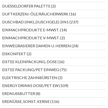
Produkte
2
DUESSELDORFER PALETTE
2
Produkte
16
DUFTKERZEN/-ÖLE/RÄUCHERWERK
16
Produkte
237
DUSCHBAD (INKL.DUSCHGELE) 2IN1
237
Produkte
14
EINMACHPRODUKTE E-MWST.
14
Produkte
2
EINMACHPRODUKTE V-MWST.
2
Produkte
24
EINWEGRASIERER DAMEN U. HERREN
24
Produkte
2
EISKONFEKT
2
Produkte
16
EISTEE KLEINPACKUNG, DOSE
16
Produkte
75
EISTEE PACKUNG/PET EINWEG
75
Produkte
2
ELEKTRISCHE ZAHNBÜRSTEN
2
Produkte
109
ENERGY DRINKS DOSE/PET EW
109
Produkte
8
ERDNUSSBUTTER
8
Produkte
116
ERDNÜSSE, SONST. KERNE
116
Produkte