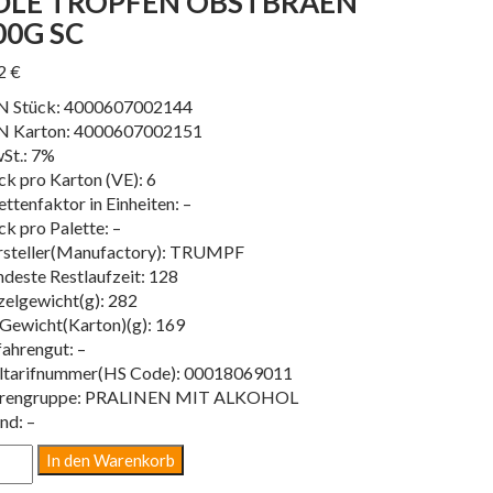
DLE TROPFEN OBSTBRAEN
00G SC
42
€
N Stück: 4000607002144
N Karton: 4000607002151
St.: 7%
ck pro Karton (VE): 6
ettenfaktor in Einheiten: –
ck pro Palette: –
steller(Manufactory): TRUMPF
deste Restlaufzeit: 128
zelgewicht(g): 282
Gewicht(Karton)(g): 169
ahrengut: –
ltarifnummer(HS Code): 00018069011
rengruppe: PRALINEN MIT ALKOHOL
nd: –
LE
In den Warenkorb
OPFEN