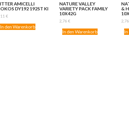
ITTER AMICELLI
NATURE VALLEY
NA
OKOS DY192 192ST KI
VARIETY PACK FAMILY
& 
10X42G
10
,11
€
2,76
€
2,7
In den Warenkorb
In den Warenkorb
In