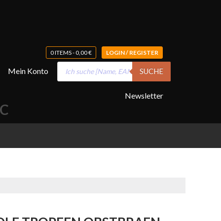
0 ITEMS -
0,00
€
LOGIN / REGISTER
Products
Mein Konto
SUCHE
search
Newsletter
SC