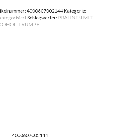
STBRAEN
0G
ikelnummer:
4000607002144
Kategorie:
ategorisiert
Schlagwörter:
PRALINEN MIT
nge
KOHOL
,
TRUMPF
4000607002144