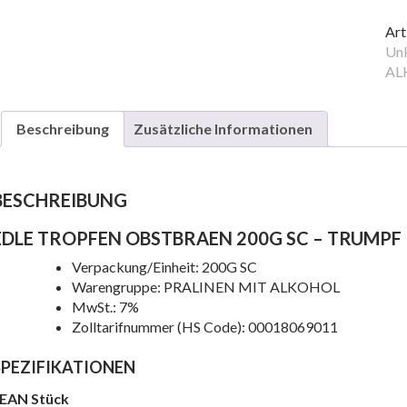
OB
20
Art
SC
Unk
Me
AL
Beschreibung
Zusätzliche Informationen
BESCHREIBUNG
EDLE TROPFEN OBSTBRAEN 200G SC – TRUMPF
Verpackung/Einheit: 200G SC
Warengruppe: PRALINEN MIT ALKOHOL
e
MwSt.: 7%
Zolltarifnummer (HS Code): 00018069011
SPEZIFIKATIONEN
EAN Stück