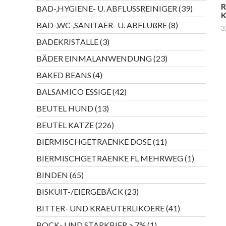
Produkte
R
39
BAD-,HYGIENE- U. ABFLUSSREINIGER
39
K
Produkte
8
BAD-,WC-,SANITAER- U. ABFLUßRE
8
3
Produkte
3
BADEKRISTALLE
3
Produkte
23
BÄDER EINMALANWENDUNG
23
Produkte
4
BAKED BEANS
4
Produkte
42
BALSAMICO ESSIGE
42
Produkte
13
BEUTEL HUND
13
Produkte
226
BEUTEL KATZE
226
Produkte
11
BIERMISCHGETRAENKE DOSE
11
Produkte
1
BIERMISCHGETRAENKE FL MEHRWEG
1
Produkt
65
BINDEN
65
Produkte
23
BISKUIT-/EIERGEBÄCK
23
Produkte
41
BITTER- UND KRAEUTERLIKOERE
41
Produkte
1
BOCK- UND STARKBIER > 7%
1