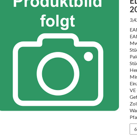
E
2
3,
EA
EA
Mw
Stü
Pal
Stü
Her
Min
Ein
VE 
Gef
Zol
Wa
Pfa
ED
TR