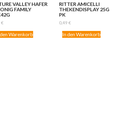
TURE VALLEY HAFER
RITTER AMICELLI
HONIG FAMILY
THEKENDISPLAY 25G
X42G
PK
6
€
0,49
€
 den Warenkorb
In den Warenkorb