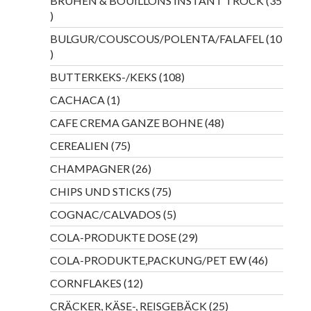
BRÜHEN & BOUILLONS INSTANT TROCK
35
35
Produkte
BULGUR/COUSCOUS/POLENTA/FALAFEL
10
10
Produkte
108
BUTTERKEKS-/KEKS
108
Produkte
1
CACHACA
1
Produkt
48
CAFE CREMA GANZE BOHNE
48
Produkte
75
CEREALIEN
75
Produkte
26
CHAMPAGNER
26
Produkte
75
CHIPS UND STICKS
75
Produkte
5
COGNAC/CALVADOS
5
Produkte
29
COLA-PRODUKTE DOSE
29
Produkte
46
COLA-PRODUKTE,PACKUNG/PET EW
46
Produkte
12
CORNFLAKES
12
Produkte
25
CRÄCKER, KÄSE-, REISGEBÄCK
25