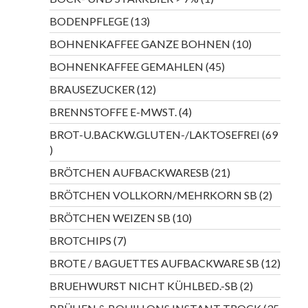
Produkt
13
BODENPFLEGE
13
Produkte
10
BOHNENKAFFEE GANZE BOHNEN
10
Produkte
45
BOHNENKAFFEE GEMAHLEN
45
Produkte
12
BRAUSEZUCKER
12
Produkte
4
BRENNSTOFFE E-MWST.
4
Produkte
BROT-U.BACKW.GLUTEN-/LAKTOSEFREI
69
69
Produkte
21
BRÖTCHEN AUFBACKWARESB
21
Produkte
2
BRÖTCHEN VOLLKORN/MEHRKORN SB
2
Produkt
10
BRÖTCHEN WEIZEN SB
10
Produkte
7
BROTCHIPS
7
Produkte
12
BROTE / BAGUETTES AUFBACKWARE SB
12
Produ
2
BRUEHWURST NICHT KÜHLBED.-SB
2
Produkte