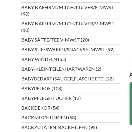
Produk
BABY NAEHRM./MILCH/PULVER/E-MWST
90
90
Produkte
BABY NAEHRM./MILCH/PULVER/V-MWST
10
10
Produkte
20
BABY SÄFTE/TEE V-MWST
20
Produkte
92
BABY SUESSWAREN/SNACKS E-MWST
92
Produkte
55
BABY WINDELN
55
Produkte
2
BABY-KLEINTEILE/-HARTWAREN
2
Produkte
22
BABYBEDARF (SAUGER,FLASCHE ETC.
22
Produkte
108
BABYPFLEGE
108
Produkte
12
BABYPFLEGE-TÜCHER
12
Produkte
54
BACKDEKOR
54
Produkte
58
BACKMISCHUNGEN
58
Produkte
95
BACKZUTATEN, BACKHILFEN
95