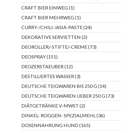
Produkte
1
CRAFT BIER EINWEG
1
Produkt
1
CRAFT BIER MEHRWEG
1
Produkt
24
CURRY-/CHILI-/ASIA-PASTE
24
Produkte
2
DEKORATIVE SERVIETTEN
2
Produkte
73
DEOROLLER/-STIFTE/-CREME
73
Produkte
151
DEOSPRAY
151
Produkte
12
DEOZERSTAEUBER
12
Produkte
3
DESTILLIERTES WASSER
3
Produkte
14
DEUTSCHE TEIGWAREN BIS 250 G
14
Produkte
73
DEUTSCHE TEIGWAREN UEBER 250 G
73
Produkte
2
DIÄTGETRÄNKE V-MWST
2
Produkte
36
DINKEL- ROGGEN- SPEZIALMEHL
36
Produkte
165
DOSENNAHRUNG HUND
165
Produkte