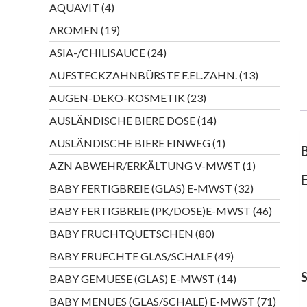
4
AQUAVIT
4
Produkte
19
AROMEN
19
Produkte
24
ASIA-/CHILISAUCE
24
Produkte
13
AUFSTECKZAHNBÜRSTE F.EL.ZAHN.
13
Produkte
23
AUGEN-DEKO-KOSMETIK
23
Produkte
14
AUSLÄNDISCHE BIERE DOSE
14
Produkte
1
AUSLÄNDISCHE BIERE EINWEG
1
Produkt
1
AZN ABWEHR/ERKÄLTUNG V-MWST
1
Produkt
32
BABY FERTIGBREIE (GLAS) E-MWST
32
Produkte
46
BABY FERTIGBREIE (PK/DOSE)E-MWST
46
Produkt
80
BABY FRUCHTQUETSCHEN
80
Produkte
49
BABY FRUECHTE GLAS/SCHALE
49
Produkte
14
BABY GEMUESE (GLAS) E-MWST
14
Produkte
71
BABY MENUES (GLAS/SCHALE) E-MWST
71