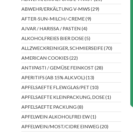
Produkte
29
ABWEHR/ERKÄLTUNG V-MWS
29
Produkte
9
AFTER-SUN-MILCH/-CREME
9
Produkte
4
AJVAR / HARISSA / PASTEN
4
Produkte
5
ALKOHOLFREIES BIER DOSE
5
Produkte
70
ALLZWECKREINIGER, SCHMIERSEIFE
70
Produkte
22
AMERICAN COOKIES
22
Produkte
28
ANTIPASTI / GEMÜSE FEINKOST
28
Produkte
13
APERITIFS (AB 15% ALK.VOL)
13
Produkte
10
APFELSAEFTE FL.EW.GLAS/PET
10
Produkte
1
APFELSAEFTE KLEINPACKUNG, DOSE
1
Produkt
8
APFELSAEFTE PACKUNG
8
Produkte
1
APFELWEIN ALKOHOLFREI EW
1
Produkt
20
APFELWEIN/MOST/CIDRE EINWEG
20
Produkte