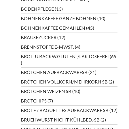
Produkt
13
BODENPFLEGE
13
Produkte
10
BOHNENKAFFEE GANZE BOHNEN
10
Produkte
45
BOHNENKAFFEE GEMAHLEN
45
Produkte
12
BRAUSEZUCKER
12
Produkte
4
BRENNSTOFFE E-MWST.
4
Produkte
BROT-U.BACKW.GLUTEN-/LAKTOSEFREI
69
69
Produkte
21
BRÖTCHEN AUFBACKWARESB
21
Produkte
2
BRÖTCHEN VOLLKORN/MEHRKORN SB
2
Produkt
10
BRÖTCHEN WEIZEN SB
10
Produkte
7
BROTCHIPS
7
Produkte
12
BROTE / BAGUETTES AUFBACKWARE SB
12
Produ
2
BRUEHWURST NICHT KÜHLBED.-SB
2
Produkte