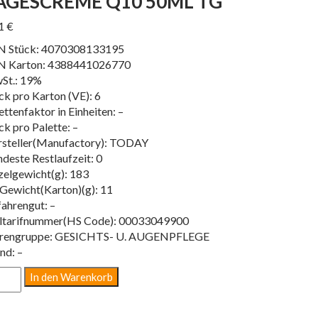
AGESCREME Q10 50ML TG
01
€
N Stück: 4070308133195
N Karton: 4388441026770
St.: 19%
ck pro Karton (VE): 6
ettenfaktor in Einheiten: –
ck pro Palette: –
steller(Manufactory): TODAY
deste Restlaufzeit: 0
zelgewicht(g): 183
Gewicht(Karton)(g): 11
ahrengut: –
ltarifnummer(HS Code): 00033049900
rengruppe: GESICHTS- U. AUGENPFLEGE
nd: –
GESCREME
In den Warenkorb
0
ML