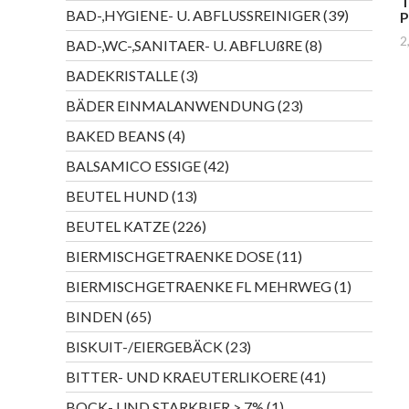
T
Produkte
39
BAD-,HYGIENE- U. ABFLUSSREINIGER
39
Produkte
2
8
BAD-,WC-,SANITAER- U. ABFLUßRE
8
Produkte
3
BADEKRISTALLE
3
Produkte
23
BÄDER EINMALANWENDUNG
23
Produkte
4
BAKED BEANS
4
Produkte
42
BALSAMICO ESSIGE
42
Produkte
13
BEUTEL HUND
13
Produkte
226
BEUTEL KATZE
226
Produkte
11
BIERMISCHGETRAENKE DOSE
11
Produkte
1
BIERMISCHGETRAENKE FL MEHRWEG
1
Produkt
65
BINDEN
65
Produkte
23
BISKUIT-/EIERGEBÄCK
23
Produkte
41
BITTER- UND KRAEUTERLIKOERE
41
Produkte
1
BOCK- UND STARKBIER > 7%
1