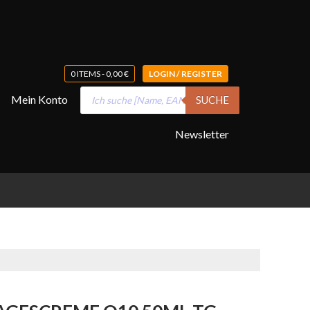
0 ITEMS -
0,00
€
LOGIN / REGISTER
Products
Mein Konto
SUCHE
search
Newsletter