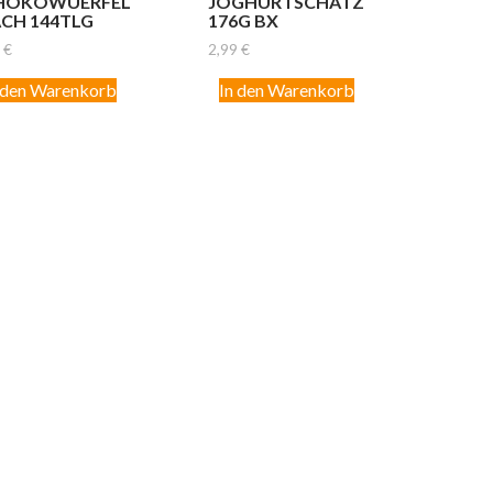
HOKOWUERFEL
JOGHURTSCHATZ
ACH 144TLG
176G BX
9
€
2,99
€
 den Warenkorb
In den Warenkorb