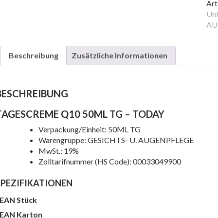
TG
Art
Me
Unk
AU
Beschreibung
Zusätzliche Informationen
BESCHREIBUNG
TAGESCREME Q10 50ML TG – TODAY
Verpackung/Einheit: 50ML TG
Warengruppe: GESICHTS- U. AUGENPFLEGE
MwSt.: 19%
e
Zolltarifnummer (HS Code): 00033049900
SPEZIFIKATIONEN
EAN Stück
EAN Karton