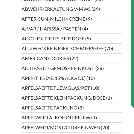
Produkte
29
ABWEHR/ERKÄLTUNG V-MWS
29
Produkte
9
AFTER-SUN-MILCH/-CREME
9
Produkte
4
AJVAR / HARISSA / PASTEN
4
Produkte
5
ALKOHOLFREIES BIER DOSE
5
Produkte
70
ALLZWECKREINIGER, SCHMIERSEIFE
70
Produkte
22
AMERICAN COOKIES
22
Produkte
28
ANTIPASTI / GEMÜSE FEINKOST
28
Produkte
13
APERITIFS (AB 15% ALK.VOL)
13
Produkte
10
APFELSAEFTE FL.EW.GLAS/PET
10
Produkte
1
APFELSAEFTE KLEINPACKUNG, DOSE
1
Produkt
8
APFELSAEFTE PACKUNG
8
Produkte
1
APFELWEIN ALKOHOLFREI EW
1
Produkt
20
APFELWEIN/MOST/CIDRE EINWEG
20
Produkte