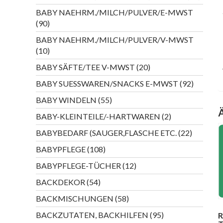
Produk
BABY NAEHRM./MILCH/PULVER/E-MWST
90
90
Produkte
BABY NAEHRM./MILCH/PULVER/V-MWST
10
10
Produkte
20
BABY SÄFTE/TEE V-MWST
20
Produkte
92
BABY SUESSWAREN/SNACKS E-MWST
92
Produkte
55
BABY WINDELN
55
Produkte
2
BABY-KLEINTEILE/-HARTWAREN
2
Produkte
22
BABYBEDARF (SAUGER,FLASCHE ETC.
22
Produkte
108
BABYPFLEGE
108
Produkte
12
BABYPFLEGE-TÜCHER
12
Produkte
54
BACKDEKOR
54
Produkte
58
BACKMISCHUNGEN
58
Produkte
95
BACKZUTATEN, BACKHILFEN
95
R