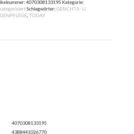
ikelnummer:
4070308133195
Kategorie:
nge
ategorisiert
Schlagwörter:
GESICHTS- U.
GENPFLEGE
,
TODAY
4070308133195
4388441026770