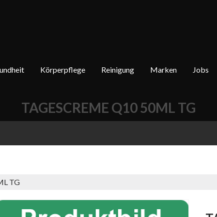
undheit
Körperpflege
Reinigung
Marken
Jobs
TAGESCREME Q10 50ML TG
ML TG