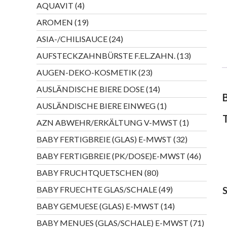
4
AQUAVIT
4
Produkte
19
AROMEN
19
Produkte
24
ASIA-/CHILISAUCE
24
Produkte
13
AUFSTECKZAHNBÜRSTE F.EL.ZAHN.
13
Produkte
23
AUGEN-DEKO-KOSMETIK
23
Produkte
14
AUSLÄNDISCHE BIERE DOSE
14
Produkte
1
AUSLÄNDISCHE BIERE EINWEG
1
Produkt
1
AZN ABWEHR/ERKÄLTUNG V-MWST
1
Produkt
32
BABY FERTIGBREIE (GLAS) E-MWST
32
Produkte
46
BABY FERTIGBREIE (PK/DOSE)E-MWST
46
Produkt
80
BABY FRUCHTQUETSCHEN
80
Produkte
49
BABY FRUECHTE GLAS/SCHALE
49
Produkte
14
BABY GEMUESE (GLAS) E-MWST
14
Produkte
71
BABY MENUES (GLAS/SCHALE) E-MWST
71