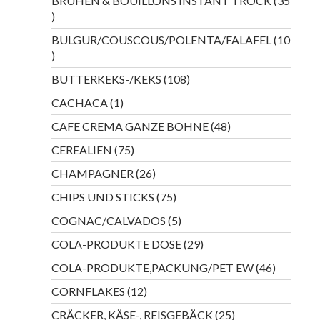
BRÜHEN & BOUILLONS INSTANT TROCK
35
35
Produkte
BULGUR/COUSCOUS/POLENTA/FALAFEL
10
10
Produkte
108
BUTTERKEKS-/KEKS
108
Produkte
1
CACHACA
1
Produkt
48
CAFE CREMA GANZE BOHNE
48
Produkte
75
CEREALIEN
75
Produkte
26
CHAMPAGNER
26
Produkte
75
CHIPS UND STICKS
75
Produkte
5
COGNAC/CALVADOS
5
Produkte
29
COLA-PRODUKTE DOSE
29
Produkte
46
COLA-PRODUKTE,PACKUNG/PET EW
46
Produkte
12
CORNFLAKES
12
Produkte
25
CRÄCKER, KÄSE-, REISGEBÄCK
25