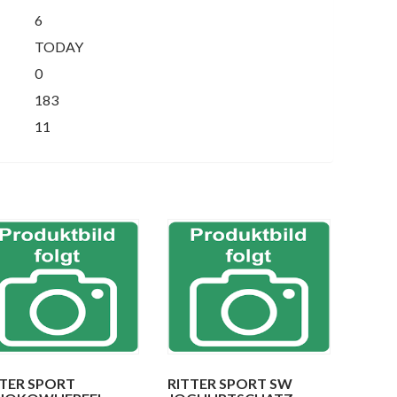
6
TODAY
0
183
11
TTER SPORT
RITTER SPORT SW