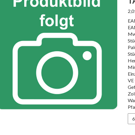
T
2,
EA
EA
Mw
Stü
Pal
Stü
Her
Min
Ein
VE 
Gef
Zol
Wa
Pfa
TA
Q1
50