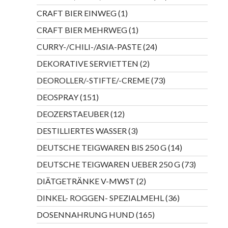
Produkte
1
CRAFT BIER EINWEG
1
Produkt
1
CRAFT BIER MEHRWEG
1
Produkt
24
CURRY-/CHILI-/ASIA-PASTE
24
Produkte
2
DEKORATIVE SERVIETTEN
2
Produkte
73
DEOROLLER/-STIFTE/-CREME
73
Produkte
151
DEOSPRAY
151
Produkte
12
DEOZERSTAEUBER
12
Produkte
3
DESTILLIERTES WASSER
3
Produkte
14
DEUTSCHE TEIGWAREN BIS 250 G
14
Produkte
73
DEUTSCHE TEIGWAREN UEBER 250 G
73
Produkte
2
DIÄTGETRÄNKE V-MWST
2
Produkte
36
DINKEL- ROGGEN- SPEZIALMEHL
36
Produkte
165
DOSENNAHRUNG HUND
165
Produkte