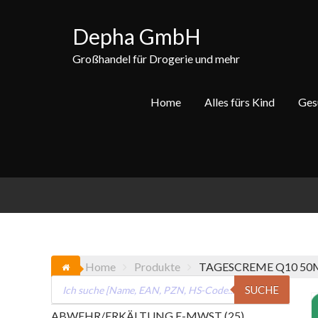
Skip
to
Depha GmbH
content
Großhandel für Drogerie und mehr
Home
Alles fürs Kind
Ges
Home
Produkte
TAGESCREME Q10 50
Products
SUCHE
search
25
ABWEHR/ERKÄLTUNG E-MWST
25