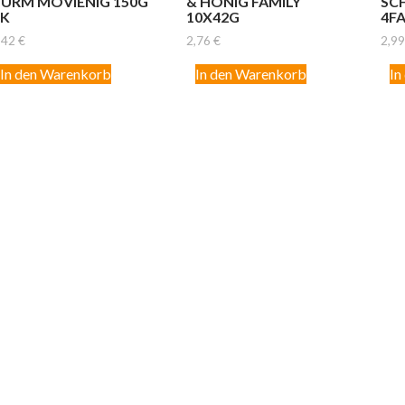
URM MOVIENIG 150G
& HONIG FAMILY
SC
PK
10X42G
4F
,42
€
2,76
€
2,9
In den Warenkorb
In den Warenkorb
In