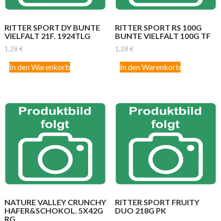
RITTER SPORT DY BUNTE
RITTER SPORT RS 100G
VIELFALT 21F. 1924TLG
BUNTE VIELFALT 100G TF
1,28
€
1,28
€
In den Warenkorb
In den Warenkorb
NATURE VALLEY CRUNCHY
RITTER SPORT FRUITY
HAFER&SCHOKOL. 5X42G
DUO 218G PK
RG