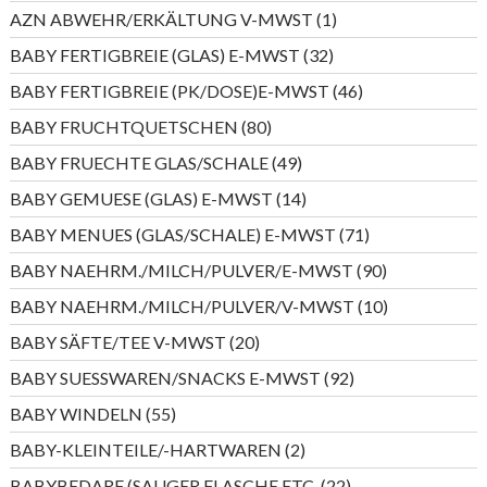
Produkt
1
AZN ABWEHR/ERKÄLTUNG V-MWST
1
Produkt
32
BABY FERTIGBREIE (GLAS) E-MWST
32
Produkte
46
BABY FERTIGBREIE (PK/DOSE)E-MWST
46
Produkte
80
BABY FRUCHTQUETSCHEN
80
Produkte
49
BABY FRUECHTE GLAS/SCHALE
49
Produkte
14
BABY GEMUESE (GLAS) E-MWST
14
Produkte
71
BABY MENUES (GLAS/SCHALE) E-MWST
71
Produkte
90
BABY NAEHRM./MILCH/PULVER/E-MWST
90
Produkte
10
BABY NAEHRM./MILCH/PULVER/V-MWST
10
Produkte
20
BABY SÄFTE/TEE V-MWST
20
Produkte
92
BABY SUESSWAREN/SNACKS E-MWST
92
Produkte
55
BABY WINDELN
55
Produkte
2
BABY-KLEINTEILE/-HARTWAREN
2
Produkte
22
BABYBEDARF (SAUGER,FLASCHE ETC.
22