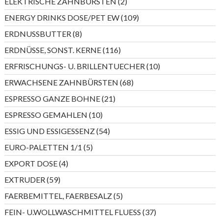
2
ELEKTRISCHE ZAHNBÜRSTEN
2
Produkte
109
ENERGY DRINKS DOSE/PET EW
109
Produkte
8
ERDNUSSBUTTER
8
Produkte
116
ERDNÜSSE, SONST. KERNE
116
Produkte
10
ERFRISCHUNGS- U. BRILLENTUECHER
10
Produkte
68
ERWACHSENE ZAHNBÜRSTEN
68
Produkte
21
ESPRESSO GANZE BOHNE
21
Produkte
10
ESPRESSO GEMAHLEN
10
Produkte
54
ESSIG UND ESSIGESSENZ
54
Produkte
5
EURO-PALETTEN 1/1
5
Produkte
4
EXPORT DOSE
4
Produkte
59
EXTRUDER
59
Produkte
5
FAERBEMITTEL, FAERBESALZ
5
Produkte
37
FEIN- U.WOLLWASCHMITTEL FLUESS
37