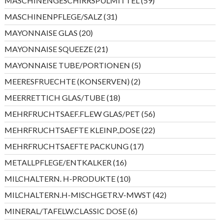
MASCHINENGESCHIRRSPÜLMITTEL
59
Produkte
31
MASCHINENPFLEGE/SALZ
31
Produkte
20
MAYONNAISE GLAS
20
Produkte
21
MAYONNAISE SQUEEZE
21
Produkte
5
MAYONNAISE TUBE/PORTIONEN
5
Produkte
2
MEERESFRUECHTE (KONSERVEN)
2
Produkte
18
MEERRETTICH GLAS/TUBE
18
Produkte
56
MEHRFRUCHTSAEF.FL.EW GLAS/PET
56
Produkte
22
MEHRFRUCHTSAEFTE KLEINP.,DOSE
22
Produkte
17
MEHRFRUCHTSAEFTE PACKUNG
17
Produkte
16
METALLPFLEGE/ENTKALKER
16
Produkte
10
MILCHALTERN. H-PRODUKTE
10
Produkte
42
MILCHALTERN.H-MISCHGETR.V-MWST
42
Produkte
6
MINERAL/TAFELW.CLASSIC DOSE
6