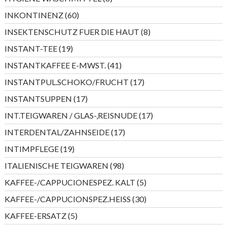
Produkte
60
INKONTINENZ
60
Produkte
8
INSEKTENSCHUTZ FUER DIE HAUT
8
Produkte
19
INSTANT-TEE
19
Produkte
41
INSTANTKAFFEE E-MWST.
41
Produkte
17
INSTANTPUL.SCHOKO/FRUCHT
17
Produkte
17
INSTANTSUPPEN
17
Produkte
17
INT.TEIGWAREN / GLAS-,REISNUDE
17
Produkte
17
INTERDENTAL/ZAHNSEIDE
17
Produkte
19
INTIMPFLEGE
19
Produkte
98
ITALIENISCHE TEIGWAREN
98
Produkte
5
KAFFEE-/CAPPUCIONESPEZ. KALT
5
Produkte
30
KAFFEE-/CAPPUCIONSPEZ.HEISS
30
Produkte
5
KAFFEE-ERSATZ
5
Produkte