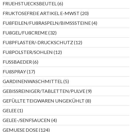
6
FRUEHSTUECKSBEUTEL
6
Produkte
20
FRUKTOSEFREIE ARTIKEL E-MWST
20
Produkte
4
FUßFEILEN/FUßRASPELN/BIMSSSTEINE
4
Produkte
32
FUßGEL/FUßCREME
32
Produkte
12
FUßPFLASTER/-DRUCKSCHUTZ
12
Produkte
12
FUßPOLSTER/SOHLEN
12
Produkte
6
FUSSBAEDER
6
Produkte
17
FUßSPRAY
17
Produkte
5
GARDINENWASCHMITTEL
5
Produkte
9
GEBISSREINIGER/TABLETTEN/PULVE
9
Produkte
8
GEFÜLLTE TEIGWAREN UNGEKÜHLT
8
Produkte
1
GELEE
1
Produkt
4
GELEE-/SENFSAUCEN
4
Produkte
124
GEMUESE DOSE
124