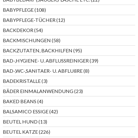
Produkte
108
BABYPFLEGE
108
Produkte
12
BABYPFLEGE-TÜCHER
12
Produkte
54
BACKDEKOR
54
Produkte
58
BACKMISCHUNGEN
58
Produkte
95
BACKZUTATEN, BACKHILFEN
95
Produkte
39
BAD-,HYGIENE- U. ABFLUSSREINIGER
39
Produkte
8
BAD-,WC-,SANITAER- U. ABFLUßRE
8
Produkte
3
BADEKRISTALLE
3
Produkte
23
BÄDER EINMALANWENDUNG
23
Produkte
4
BAKED BEANS
4
Produkte
42
BALSAMICO ESSIGE
42
Produkte
13
BEUTEL HUND
13
Produkte
226
BEUTEL KATZE
226