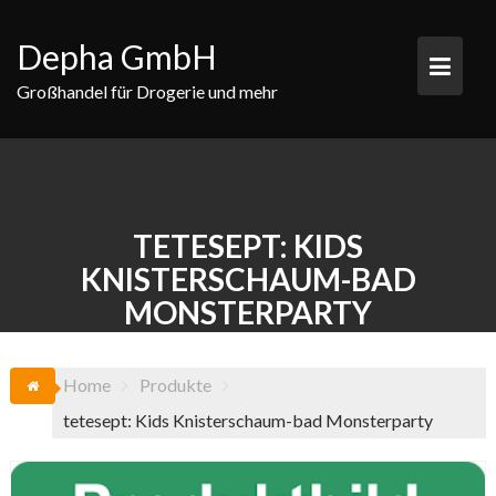
Skip
to
Depha GmbH
content
Großhandel für Drogerie und mehr
TETESEPT: KIDS
KNISTERSCHAUM-BAD
MONSTERPARTY
Home
Produkte
tetesept: Kids Knisterschaum-bad Monsterparty