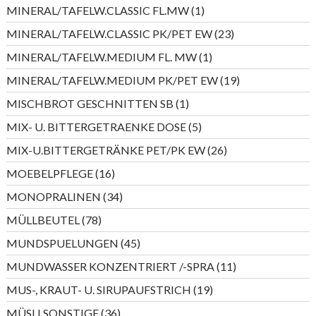
Produkte
1
MINERAL/TAFELW.CLASSIC FL.MW
1
Produkt
23
MINERAL/TAFELW.CLASSIC PK/PET EW
23
Produkte
1
MINERAL/TAFELW.MEDIUM FL. MW
1
Produkt
19
MINERAL/TAFELW.MEDIUM PK/PET EW
19
Produkte
1
MISCHBROT GESCHNITTEN SB
1
Produkt
5
MIX- U. BITTERGETRAENKE DOSE
5
Produkte
26
MIX-U.BITTERGETRÄNKE PET/PK EW
26
Produkte
16
MOEBELPFLEGE
16
Produkte
34
MONOPRALINEN
34
Produkte
78
MÜLLBEUTEL
78
Produkte
45
MUNDSPUELUNGEN
45
Produkte
11
MUNDWASSER KONZENTRIERT /-SPRA
11
Produkte
19
MUS-, KRAUT- U. SIRUPAUFSTRICH
19
Produkte
36
MÜSLI SONSTIGE
36