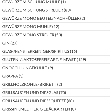
1
GEWÜRZE MISCHUNG MÜHLE
1
Produkt
83
GEWÜRZE MISCHUNG STREUER
83
Produkte
2
GEWÜRZE MONO BEUTEL/NACHFÜLLER
2
Produkte
12
GEWÜRZE MONO MÜHLE
12
Produkte
53
GEWÜRZE MONO STREUER
53
Produkte
27
GIN
27
Produkte
16
GLAS-/FENSTERREINIGER/SPIRITUS
16
Produkte
129
GLUTEN-/LAKTOSEFREIE ART. E-MWST
129
Produkte
9
GNOCCHI UNGEKÜHLT
9
Produkte
3
GRAPPA
3
Produkte
2
GRILLHOLZKOHLE,-BRIKETT
2
Produkte
70
GRILLSAUCEN UND DIPSGLAS
70
Produkte
68
GRILLSAUCEN UND DIPSSQUEEZE
68
Produkte
8
GRISSINI, MEDITER. G EBÄCKARTEN
8