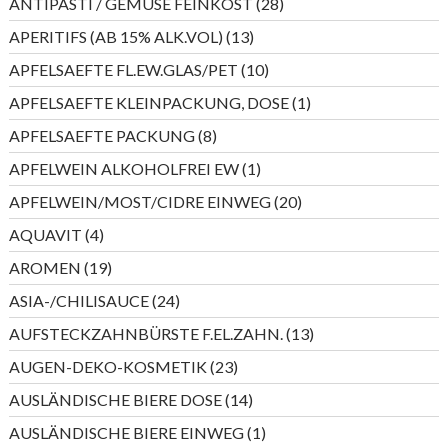
28
ANTIPASTI / GEMÜSE FEINKOST
28
Produkte
13
APERITIFS (AB 15% ALK.VOL)
13
Produkte
10
APFELSAEFTE FL.EW.GLAS/PET
10
Produkte
1
APFELSAEFTE KLEINPACKUNG, DOSE
1
Produkt
8
APFELSAEFTE PACKUNG
8
Produkte
1
APFELWEIN ALKOHOLFREI EW
1
Produkt
20
APFELWEIN/MOST/CIDRE EINWEG
20
Produkte
4
AQUAVIT
4
Produkte
19
AROMEN
19
Produkte
24
ASIA-/CHILISAUCE
24
Produkte
13
AUFSTECKZAHNBÜRSTE F.EL.ZAHN.
13
Produkte
23
AUGEN-DEKO-KOSMETIK
23
Produkte
14
AUSLÄNDISCHE BIERE DOSE
14
Produkte
1
AUSLÄNDISCHE BIERE EINWEG
1