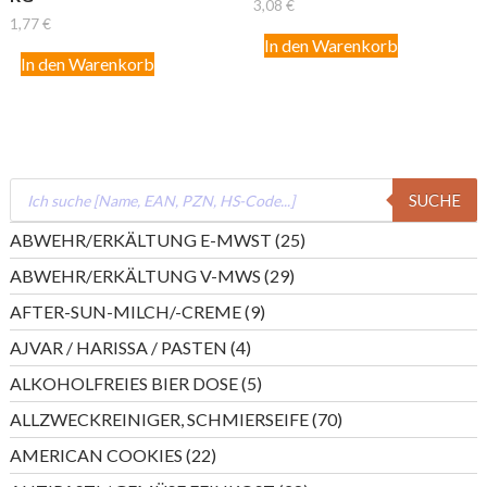
3,08
€
1,77
€
In den Warenkorb
In den Warenkorb
Products
SUCHE
search
25
ABWEHR/ERKÄLTUNG E-MWST
25
Produkte
29
ABWEHR/ERKÄLTUNG V-MWS
29
Produkte
9
AFTER-SUN-MILCH/-CREME
9
Produkte
4
AJVAR / HARISSA / PASTEN
4
Produkte
5
ALKOHOLFREIES BIER DOSE
5
Produkte
70
ALLZWECKREINIGER, SCHMIERSEIFE
70
Produkte
22
AMERICAN COOKIES
22
Produkte