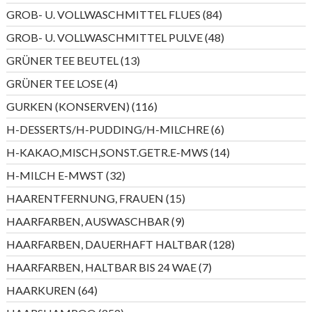
Produkte
84
GROB- U. VOLLWASCHMITTEL FLUES
84
Produkte
48
GROB- U. VOLLWASCHMITTEL PULVE
48
Produkte
13
GRÜNER TEE BEUTEL
13
Produkte
4
GRÜNER TEE LOSE
4
Produkte
116
GURKEN (KONSERVEN)
116
Produkte
6
H-DESSERTS/H-PUDDING/H-MILCHRE
6
Produkte
14
H-KAKAO,MISCH,SONST.GETR.E-MWS
14
Produkte
32
H-MILCH E-MWST
32
Produkte
15
HAARENTFERNUNG, FRAUEN
15
Produkte
9
HAARFARBEN, AUSWASCHBAR
9
Produkte
128
HAARFARBEN, DAUERHAFT HALTBAR
128
Produkte
7
HAARFARBEN, HALTBAR BIS 24 WAE
7
Produkte
64
HAARKUREN
64
Produkte