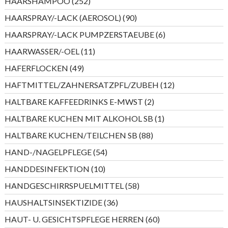
252
HAARSHAMPOO
252
Produkte
90
HAARSPRAY/-LACK (AEROSOL)
90
Produkte
6
HAARSPRAY/-LACK PUMPZERSTAEUBE
6
Produkte
11
HAARWASSER/-OEL
11
Produkte
49
HAFERFLOCKEN
49
Produkte
12
HAFTMITTEL/ZAHNERSATZPFL/ZUBEH
12
Produkte
2
HALTBARE KAFFEEDRINKS E-MWST
2
Produkte
1
HALTBARE KUCHEN MIT ALKOHOL SB
1
Produkt
88
HALTBARE KUCHEN/TEILCHEN SB
88
Produkte
54
HAND-/NAGELPFLEGE
54
Produkte
10
HANDDESINFEKTION
10
Produkte
58
HANDGESCHIRRSPUELMITTEL
58
Produkte
36
HAUSHALTSINSEKTIZIDE
36
Produkte
60
HAUT- U. GESICHTSPFLEGE HERREN
60