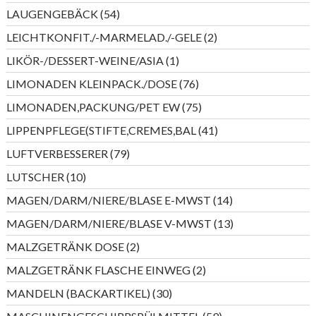
Produkte
54
LAUGENGEBÄCK
54
Produkte
2
LEICHTKONFIT./-MARMELAD./-GELE
2
Produkte
1
LIKÖR-/DESSERT-WEINE/ASIA
1
Produkt
76
LIMONADEN KLEINPACK./DOSE
76
Produkte
75
LIMONADEN,PACKUNG/PET EW
75
Produkte
41
LIPPENPFLEGE(STIFTE,CREMES,BAL
41
Produkte
79
LUFTVERBESSERER
79
Produkte
10
LUTSCHER
10
Produkte
14
MAGEN/DARM/NIERE/BLASE E-MWST
14
Produkte
13
MAGEN/DARM/NIERE/BLASE V-MWST
13
Produkte
2
MALZGETRÄNK DOSE
2
Produkte
2
MALZGETRÄNK FLASCHE EINWEG
2
Produkte
30
MANDELN (BACKARTIKEL)
30
Produkte
59