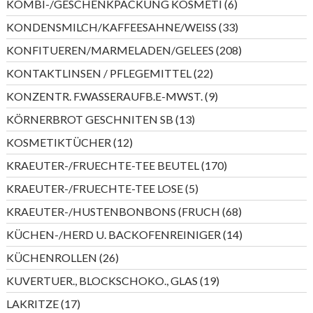
6
KOMBI-/GESCHENKPACKUNG KOSMETI
6
Produkte
33
KONDENSMILCH/KAFFEESAHNE/WEISS
33
Produkte
208
KONFITUEREN/MARMELADEN/GELEES
208
Produkte
22
KONTAKTLINSEN / PFLEGEMITTEL
22
Produkte
9
KONZENTR. F.WASSERAUFB.E-MWST.
9
Produkte
13
KÖRNERBROT GESCHNITEN SB
13
Produkte
12
KOSMETIKTÜCHER
12
Produkte
170
KRAEUTER-/FRUECHTE-TEE BEUTEL
170
Produkte
5
KRAEUTER-/FRUECHTE-TEE LOSE
5
Produkte
68
KRAEUTER-/HUSTENBONBONS (FRUCH
68
Produkte
14
KÜCHEN-/HERD U. BACKOFENREINIGER
14
Produkte
26
KÜCHENROLLEN
26
Produkte
19
KUVERTUER., BLOCKSCHOKO., GLAS
19
Produkte
17
LAKRITZE
17