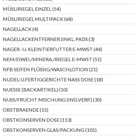
Produkte
54
MÜSLIRIEGEL EINZEL
54
Produkte
68
MÜSLIRIEGEL MULTIPACK
68
Produkte
4
NAGELLACK
4
Produkte
3
NAGELLACKENTFERNER (INKL. PADS
3
Produkte
44
NAGER- U. KLEINTIERFUTTER E-MWST
44
Produkte
51
NEM/EIWEI./MINERA./RIEGEL E-MWST
51
Produkte
21
NFB SEIFEN FLÜSSIG/WASCHLOTION
21
Produkte
18
NUDEL-U.FERTIGGERICHTE NASS DOSE
18
Produkte
10
NUESSE (BACKARTIKEL)
10
Produkte
30
NUSS/FRUCHT MISCHUNG (IND.VERP.)
30
Produkte
15
OBSTBRAENDE
15
Produkte
113
OBSTKONSERVEN DOSE
113
Produkte
105
OBSTKONSERVEN GLAS/PACKUNG
105
Produkte