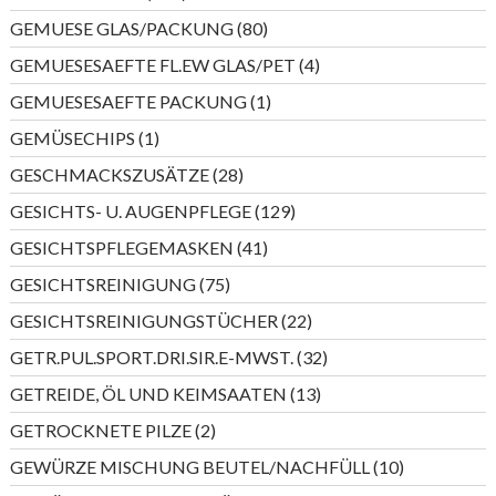
Produkte
80
GEMUESE GLAS/PACKUNG
80
Produkte
4
GEMUESESAEFTE FL.EW GLAS/PET
4
Produkte
1
GEMUESESAEFTE PACKUNG
1
Produkt
1
GEMÜSECHIPS
1
Produkt
28
GESCHMACKSZUSÄTZE
28
Produkte
129
GESICHTS- U. AUGENPFLEGE
129
Produkte
41
GESICHTSPFLEGEMASKEN
41
Produkte
75
GESICHTSREINIGUNG
75
Produkte
22
GESICHTSREINIGUNGSTÜCHER
22
Produkte
32
GETR.PUL.SPORT.DRI.SIR.E-MWST.
32
Produkte
13
GETREIDE, ÖL UND KEIMSAATEN
13
Produkte
2
GETROCKNETE PILZE
2
Produkte
10
GEWÜRZE MISCHUNG BEUTEL/NACHFÜLL
10
Produkte