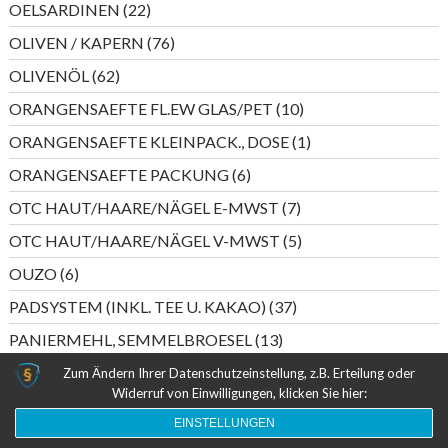
22
OELSARDINEN
22
Produkte
76
OLIVEN / KAPERN
76
Produkte
62
OLIVENÖL
62
Produkte
10
ORANGENSAEFTE FL.EW GLAS/PET
10
Produkte
1
ORANGENSAEFTE KLEINPACK., DOSE
1
Produkt
6
ORANGENSAEFTE PACKUNG
6
Produkte
7
OTC HAUT/HAARE/NÄGEL E-MWST
7
Produkte
5
OTC HAUT/HAARE/NÄGEL V-MWST
5
Produkte
6
OUZO
6
Produkte
37
PADSYSTEM (INKL. TEE U. KAKAO)
37
Produkte
13
PANIERMEHL, SEMMELBROESEL
13
Produkte
8
PAPIER
8
Zum Ändern Ihrer Datenschutzeinstellung, z.B. Erteilung oder
Produkte
Widerruf von Einwilligungen, klicken Sie hier:
44
PAPIERTASCHENTUECHER
44
EINSTELLUNGEN
Produkte
4
PASTETEN (FISCHKONSERVEN)
4