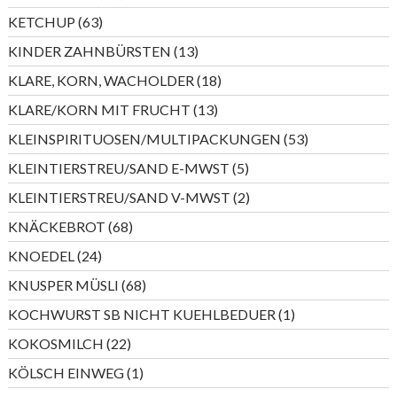
Produkte
63
KETCHUP
63
Produkte
13
KINDER ZAHNBÜRSTEN
13
Produkte
18
KLARE, KORN, WACHOLDER
18
Produkte
13
KLARE/KORN MIT FRUCHT
13
Produkte
53
KLEINSPIRITUOSEN/MULTIPACKUNGEN
53
Produkte
5
KLEINTIERSTREU/SAND E-MWST
5
Produkte
2
KLEINTIERSTREU/SAND V-MWST
2
Produkte
68
KNÄCKEBROT
68
Produkte
24
KNOEDEL
24
Produkte
68
KNUSPER MÜSLI
68
Produkte
1
KOCHWURST SB NICHT KUEHLBEDUER
1
Produkt
22
KOKOSMILCH
22
Produkte
1
KÖLSCH EINWEG
1
Produkt