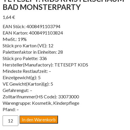
BAD MONSTERPARTY
1,64
€
EAN Stück: 4008491103794
EAN Karton: 4008491103824
MwSt.: 19%
Stück pro Karton (VE): 12
Palettenfaktor in Einheiten: 28
Stück pro Palette: 336
Hersteller(Manufactory): TETESEPT KIDS
Mindeste Restlaufzeit: –
Einzelgewicht(g): 5
VE Gewicht(Karton)(g): 5
Gefahrengut: –
Zolltarifnummer(HS Code): 33073000
Warengruppe: Kosmetik, Kinderpflege
Pfand: –
tetesept:
In den Warenkorb
Kids