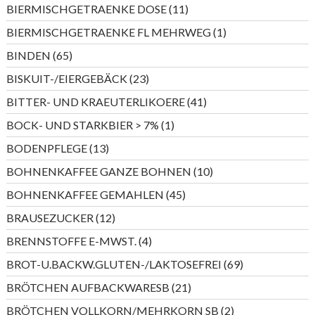
Produkte
11
BIERMISCHGETRAENKE DOSE
11
Produkte
1
BIERMISCHGETRAENKE FL MEHRWEG
1
Produkt
65
BINDEN
65
Produkte
23
BISKUIT-/EIERGEBÄCK
23
Produkte
41
BITTER- UND KRAEUTERLIKOERE
41
Produkte
1
BOCK- UND STARKBIER > 7%
1
Produkt
13
BODENPFLEGE
13
Produkte
10
BOHNENKAFFEE GANZE BOHNEN
10
Produkte
45
BOHNENKAFFEE GEMAHLEN
45
Produkte
12
BRAUSEZUCKER
12
Produkte
4
BRENNSTOFFE E-MWST.
4
Produkte
69
BROT-U.BACKW.GLUTEN-/LAKTOSEFREI
69
Produkte
21
BRÖTCHEN AUFBACKWARESB
21
Produkte
2
BRÖTCHEN VOLLKORN/MEHRKORN SB
2