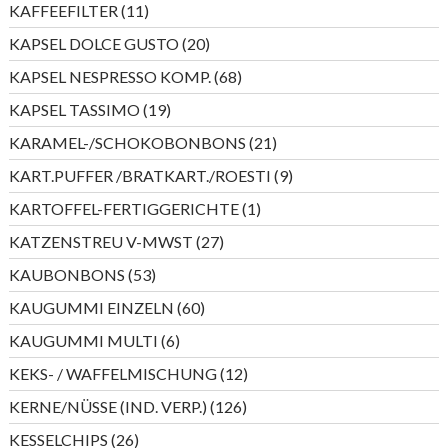
11
KAFFEEFILTER
11
Produkte
20
KAPSEL DOLCE GUSTO
20
Produkte
68
KAPSEL NESPRESSO KOMP.
68
Produkte
19
KAPSEL TASSIMO
19
Produkte
21
KARAMEL-/SCHOKOBONBONS
21
Produkte
9
KART.PUFFER /BRATKART./ROESTI
9
Produkte
1
KARTOFFEL-FERTIGGERICHTE
1
Produkt
27
KATZENSTREU V-MWST
27
Produkte
53
KAUBONBONS
53
Produkte
60
KAUGUMMI EINZELN
60
Produkte
6
KAUGUMMI MULTI
6
Produkte
12
KEKS- / WAFFELMISCHUNG
12
Produkte
126
KERNE/NÜSSE (IND. VERP.)
126
Produkte
26
KESSELCHIPS
26