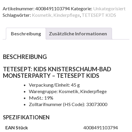
Knisterschaum-
bad
Artikelnummer:
4008491103794
Kategorie:
Unkategorisiert
Monsterparty
Schlagwörter:
Kosmetik, Kinderpflege
,
TETESEPT KIDS
Menge
Beschreibung
Zusätzliche Informationen
BESCHREIBUNG
TETESEPT: KIDS KNISTERSCHAUM-BAD
MONSTERPARTY – TETESEPT KIDS
Verpackung/Einheit: 45 g
Warengruppe: Kosmetik, Kinderpflege
MwSt.: 19%
Zolltarifnummer (HS Code): 33073000
SPEZIFIKATIONEN
EAN Stück
4008491103794