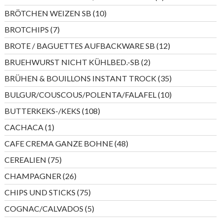
Produkte
10
BRÖTCHEN WEIZEN SB
10
Produkte
7
BROTCHIPS
7
Produkte
12
BROTE / BAGUETTES AUFBACKWARE SB
12
Produkte
2
BRUEHWURST NICHT KÜHLBED.-SB
2
Produkte
35
BRÜHEN & BOUILLONS INSTANT TROCK
35
Produkte
10
BULGUR/COUSCOUS/POLENTA/FALAFEL
10
Produkte
108
BUTTERKEKS-/KEKS
108
Produkte
1
CACHACA
1
Produkt
48
CAFE CREMA GANZE BOHNE
48
Produkte
75
CEREALIEN
75
Produkte
26
CHAMPAGNER
26
Produkte
75
CHIPS UND STICKS
75
Produkte
5
COGNAC/CALVADOS
5
Produkte