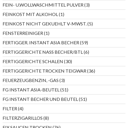
Produkte
3
FEIN- U.WOLLWASCHMITTEL PULVER
3
Produkte
1
FEINKOST MIT ALKOHOL
1
Produkt
5
FEINKOST NICHT GEKUEHLT V-MWST.
5
Produkte
1
FENSTERREINIGER
1
Produkt
59
FERTIGGER. INSTANT ASIA BECHER
59
Produkte
6
FERTIGGERICHTE NASS BECHER/BTL
6
Produkte
30
FERTIGGERICHTE SCHALEN
30
Produkte
36
FERTIGGERICHTE TROCKEN TEIGWAR
36
Produkte
3
FEUERZEUGBENZIN, -GAS
3
Produkte
51
FG INSTANT ASIA-BEUTEL
51
Produkte
51
FG INSTANT BECHER UND BEUTEL
51
Produkte
4
FILTER
4
Produkte
8
FILTERZIGARILLOS
8
Produkte
76
FIX SAUCEN TROCKEN
76