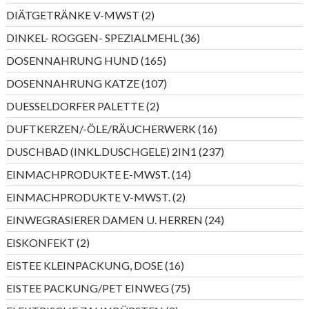
Produkte
2
DIÄTGETRÄNKE V-MWST
2
Produkte
36
DINKEL- ROGGEN- SPEZIALMEHL
36
Produkte
165
DOSENNAHRUNG HUND
165
Produkte
107
DOSENNAHRUNG KATZE
107
Produkte
2
DUESSELDORFER PALETTE
2
Produkte
16
DUFTKERZEN/-ÖLE/RÄUCHERWERK
16
Produkte
237
DUSCHBAD (INKL.DUSCHGELE) 2IN1
237
Produkte
14
EINMACHPRODUKTE E-MWST.
14
Produkte
2
EINMACHPRODUKTE V-MWST.
2
Produkte
24
EINWEGRASIERER DAMEN U. HERREN
24
Produkte
2
EISKONFEKT
2
Produkte
16
EISTEE KLEINPACKUNG, DOSE
16
Produkte
75
EISTEE PACKUNG/PET EINWEG
75
Produkte