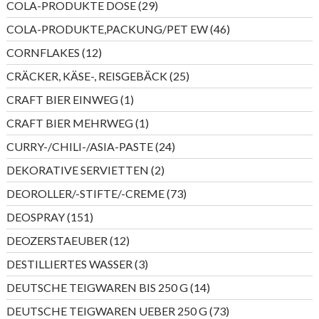
29
COLA-PRODUKTE DOSE
29
Produkte
46
COLA-PRODUKTE,PACKUNG/PET EW
46
Produkte
12
CORNFLAKES
12
Produkte
25
CRÄCKER, KÄSE-, REISGEBÄCK
25
Produkte
1
CRAFT BIER EINWEG
1
Produkt
1
CRAFT BIER MEHRWEG
1
Produkt
24
CURRY-/CHILI-/ASIA-PASTE
24
Produkte
2
DEKORATIVE SERVIETTEN
2
Produkte
73
DEOROLLER/-STIFTE/-CREME
73
Produkte
151
DEOSPRAY
151
Produkte
12
DEOZERSTAEUBER
12
Produkte
3
DESTILLIERTES WASSER
3
Produkte
14
DEUTSCHE TEIGWAREN BIS 250 G
14
Produkte
73
DEUTSCHE TEIGWAREN UEBER 250 G
73