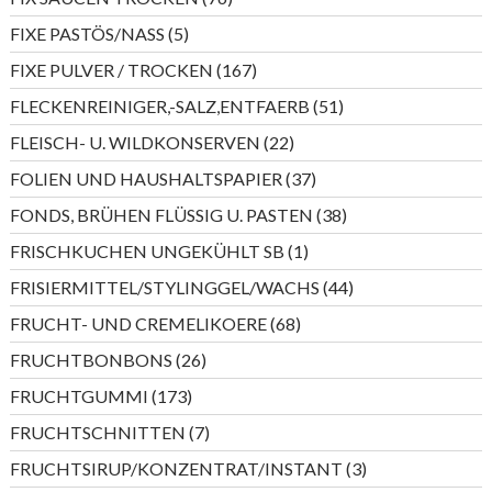
Produkte
5
FIXE PASTÖS/NASS
5
Produkte
167
FIXE PULVER / TROCKEN
167
Produkte
51
FLECKENREINIGER,-SALZ,ENTFAERB
51
Produkte
22
FLEISCH- U. WILDKONSERVEN
22
Produkte
37
FOLIEN UND HAUSHALTSPAPIER
37
Produkte
38
FONDS, BRÜHEN FLÜSSIG U. PASTEN
38
Produkte
1
FRISCHKUCHEN UNGEKÜHLT SB
1
Produkt
44
FRISIERMITTEL/STYLINGGEL/WACHS
44
Produkte
68
FRUCHT- UND CREMELIKOERE
68
Produkte
26
FRUCHTBONBONS
26
Produkte
173
FRUCHTGUMMI
173
Produkte
7
FRUCHTSCHNITTEN
7
Produkte
3
FRUCHTSIRUP/KONZENTRAT/INSTANT
3
Produkte