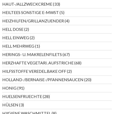
Produkte
33
HAUT-/ALLZWECKCREME
33
Produkte
5
HEILTEES SONSTIGE E-MWST
5
Produkte
4
HEIZHILFEN/GRILLANZUENDER
4
Produkte
2
HELL DOSE
2
Produkte
2
HELL EINWEG
2
Produkte
1
HELL MEHRWEG
1
Produkt
67
HERINGS- U. MAKRELENFILETS
67
Produkte
68
HERZHAFTE VEGETARI. AUFSTRICHE
68
Produkte
2
HILFSSTOFFE VEREDEL.BAKE OFF
2
Produkte
20
HOLLAND-/BERNAISE-/PFANNENSAUCEN
20
Produkte
91
HONIG
91
Produkte
28
HUELSENFRUECHTE
28
Produkte
3
HÜLSEN
3
Produkte
8
HYGIENE WASCHMITTEL
8