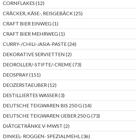
12
CORNFLAKES
12
Produkte
25
CRÄCKER, KÄSE-, REISGEBÄCK
25
Produkte
1
CRAFT BIER EINWEG
1
Produkt
1
CRAFT BIER MEHRWEG
1
Produkt
24
CURRY-/CHILI-/ASIA-PASTE
24
Produkte
2
DEKORATIVE SERVIETTEN
2
Produkte
73
DEOROLLER/-STIFTE/-CREME
73
Produkte
151
DEOSPRAY
151
Produkte
12
DEOZERSTAEUBER
12
Produkte
3
DESTILLIERTES WASSER
3
Produkte
14
DEUTSCHE TEIGWAREN BIS 250 G
14
Produkte
73
DEUTSCHE TEIGWAREN UEBER 250 G
73
Produkte
2
DIÄTGETRÄNKE V-MWST
2
Produkte
36
DINKEL- ROGGEN- SPEZIALMEHL
36