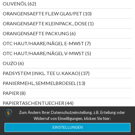
62
OLIVENÖL
62
Produkte
10
ORANGENSAEFTE FL.EW GLAS/PET
10
Produkte
1
ORANGENSAEFTE KLEINPACK., DOSE
1
Produkt
6
ORANGENSAEFTE PACKUNG
6
Produkte
7
OTC HAUT/HAARE/NÄGEL E-MWST
7
Produkte
5
OTC HAUT/HAARE/NÄGEL V-MWST
5
Produkte
6
OUZO
6
Produkte
37
PADSYSTEM (INKL. TEE U. KAKAO)
37
Produkte
13
PANIERMEHL, SEMMELBROESEL
13
Produkte
8
PAPIER
8
Produkte
44
PAPIERTASCHENTUECHER
44
Produkte
4
Zum Ändern Ihrer Datenschutzeinstellung, z.B. Erteilung oder
PASTETEN (FISCHKONSERVEN)
4
Widerruf von Einwilligungen, klicken Sie hier:
Produkte
6
PASTETEN (WURST)
6
EINSTELLUNGEN
Produkte
5
PERLWEIN DEUTSCHLAND
5