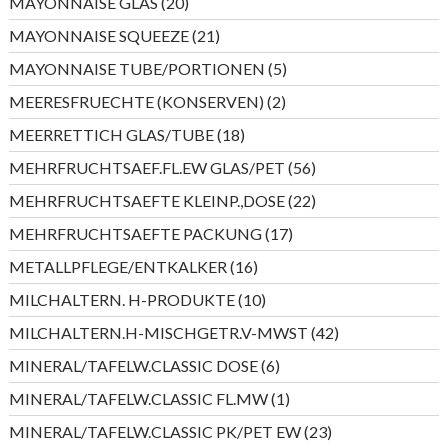
20
MAYONNAISE GLAS
20
Produkte
21
MAYONNAISE SQUEEZE
21
Produkte
5
MAYONNAISE TUBE/PORTIONEN
5
Produkte
2
MEERESFRUECHTE (KONSERVEN)
2
Produkte
18
MEERRETTICH GLAS/TUBE
18
Produkte
56
MEHRFRUCHTSAEF.FL.EW GLAS/PET
56
Produkte
22
MEHRFRUCHTSAEFTE KLEINP.,DOSE
22
Produkte
17
MEHRFRUCHTSAEFTE PACKUNG
17
Produkte
16
METALLPFLEGE/ENTKALKER
16
Produkte
10
MILCHALTERN. H-PRODUKTE
10
Produkte
42
MILCHALTERN.H-MISCHGETR.V-MWST
42
Produkte
6
MINERAL/TAFELW.CLASSIC DOSE
6
Produkte
1
MINERAL/TAFELW.CLASSIC FL.MW
1
Produkt
23
MINERAL/TAFELW.CLASSIC PK/PET EW
23