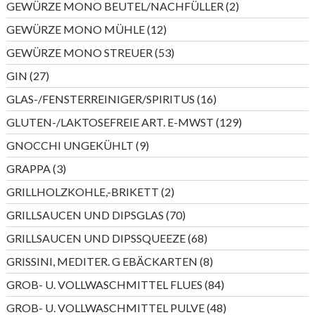
2
GEWÜRZE MONO BEUTEL/NACHFÜLLER
2
Produkte
12
GEWÜRZE MONO MÜHLE
12
Produkte
53
GEWÜRZE MONO STREUER
53
Produkte
27
GIN
27
Produkte
16
GLAS-/FENSTERREINIGER/SPIRITUS
16
Produkte
129
GLUTEN-/LAKTOSEFREIE ART. E-MWST
129
Produkte
9
GNOCCHI UNGEKÜHLT
9
Produkte
3
GRAPPA
3
Produkte
2
GRILLHOLZKOHLE,-BRIKETT
2
Produkte
70
GRILLSAUCEN UND DIPSGLAS
70
Produkte
68
GRILLSAUCEN UND DIPSSQUEEZE
68
Produkte
8
GRISSINI, MEDITER. G EBÄCKARTEN
8
Produkte
84
GROB- U. VOLLWASCHMITTEL FLUES
84
Produkte
48
GROB- U. VOLLWASCHMITTEL PULVE
48