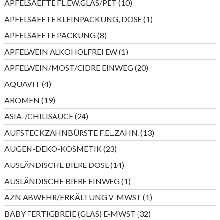
10
APFELSAEFTE FL.EW.GLAS/PET
10
Produkte
1
APFELSAEFTE KLEINPACKUNG, DOSE
1
Produkt
8
APFELSAEFTE PACKUNG
8
Produkte
1
APFELWEIN ALKOHOLFREI EW
1
Produkt
20
APFELWEIN/MOST/CIDRE EINWEG
20
Produkte
4
AQUAVIT
4
Produkte
19
AROMEN
19
Produkte
24
ASIA-/CHILISAUCE
24
Produkte
13
AUFSTECKZAHNBÜRSTE F.EL.ZAHN.
13
Produkte
23
AUGEN-DEKO-KOSMETIK
23
Produkte
14
AUSLÄNDISCHE BIERE DOSE
14
Produkte
1
AUSLÄNDISCHE BIERE EINWEG
1
Produkt
1
AZN ABWEHR/ERKÄLTUNG V-MWST
1
Produkt
32
BABY FERTIGBREIE (GLAS) E-MWST
32