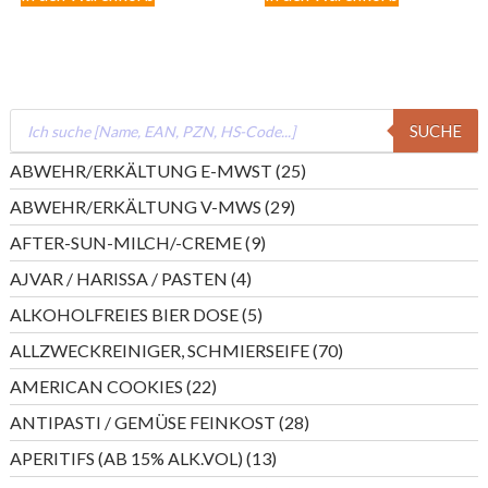
Products
SUCHE
search
25
ABWEHR/ERKÄLTUNG E-MWST
25
Produkte
29
ABWEHR/ERKÄLTUNG V-MWS
29
Produkte
9
AFTER-SUN-MILCH/-CREME
9
Produkte
4
AJVAR / HARISSA / PASTEN
4
Produkte
5
ALKOHOLFREIES BIER DOSE
5
Produkte
70
ALLZWECKREINIGER, SCHMIERSEIFE
70
Produkte
22
AMERICAN COOKIES
22
Produkte
28
ANTIPASTI / GEMÜSE FEINKOST
28
Produkte
13
APERITIFS (AB 15% ALK.VOL)
13
Produkte