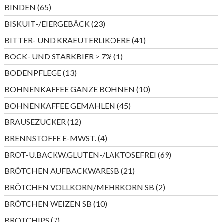
Produkt
65
BINDEN
65
Produkte
23
BISKUIT-/EIERGEBÄCK
23
Produkte
41
BITTER- UND KRAEUTERLIKOERE
41
Produkte
1
BOCK- UND STARKBIER > 7%
1
Produkt
13
BODENPFLEGE
13
Produkte
10
BOHNENKAFFEE GANZE BOHNEN
10
Produkte
45
BOHNENKAFFEE GEMAHLEN
45
Produkte
12
BRAUSEZUCKER
12
Produkte
4
BRENNSTOFFE E-MWST.
4
Produkte
69
BROT-U.BACKW.GLUTEN-/LAKTOSEFREI
69
Produkte
21
BRÖTCHEN AUFBACKWARESB
21
Produkte
2
BRÖTCHEN VOLLKORN/MEHRKORN SB
2
Produkte
10
BRÖTCHEN WEIZEN SB
10
Produkte
7
BROTCHIPS
7