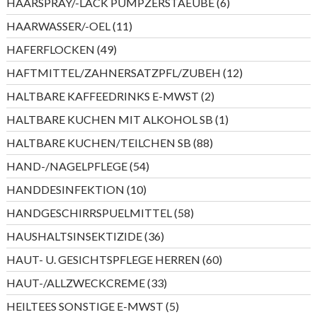
6
HAARSPRAY/-LACK PUMPZERSTAEUBE
6
Produkte
11
HAARWASSER/-OEL
11
Produkte
49
HAFERFLOCKEN
49
Produkte
12
HAFTMITTEL/ZAHNERSATZPFL/ZUBEH
12
Produkte
2
HALTBARE KAFFEEDRINKS E-MWST
2
Produkte
1
HALTBARE KUCHEN MIT ALKOHOL SB
1
Produkt
88
HALTBARE KUCHEN/TEILCHEN SB
88
Produkte
54
HAND-/NAGELPFLEGE
54
Produkte
10
HANDDESINFEKTION
10
Produkte
58
HANDGESCHIRRSPUELMITTEL
58
Produkte
36
HAUSHALTSINSEKTIZIDE
36
Produkte
60
HAUT- U. GESICHTSPFLEGE HERREN
60
Produkte
33
HAUT-/ALLZWECKCREME
33
Produkte
5
HEILTEES SONSTIGE E-MWST
5