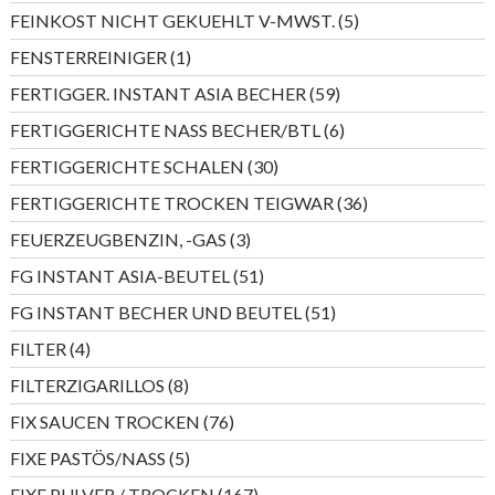
Produkt
5
FEINKOST NICHT GEKUEHLT V-MWST.
5
Produkte
1
FENSTERREINIGER
1
Produkt
59
FERTIGGER. INSTANT ASIA BECHER
59
Produkte
6
FERTIGGERICHTE NASS BECHER/BTL
6
Produkte
30
FERTIGGERICHTE SCHALEN
30
Produkte
36
FERTIGGERICHTE TROCKEN TEIGWAR
36
Produkte
3
FEUERZEUGBENZIN, -GAS
3
Produkte
51
FG INSTANT ASIA-BEUTEL
51
Produkte
51
FG INSTANT BECHER UND BEUTEL
51
Produkte
4
FILTER
4
Produkte
8
FILTERZIGARILLOS
8
Produkte
76
FIX SAUCEN TROCKEN
76
Produkte
5
FIXE PASTÖS/NASS
5
Produkte
167
FIXE PULVER / TROCKEN
167