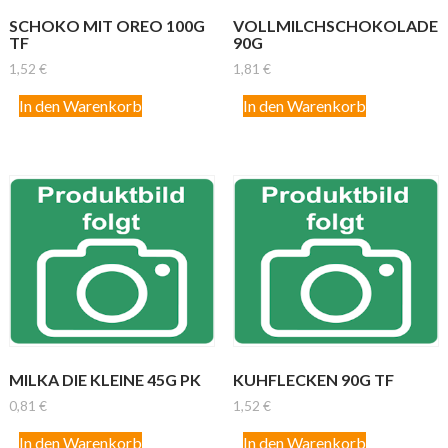
SCHOKO MIT OREO 100G
VOLLMILCHSCHOKOLADE
TF
90G
1,52
€
1,81
€
In den Warenkorb
In den Warenkorb
MILKA DIE KLEINE 45G PK
KUHFLECKEN 90G TF
0,81
€
1,52
€
In den Warenkorb
In den Warenkorb