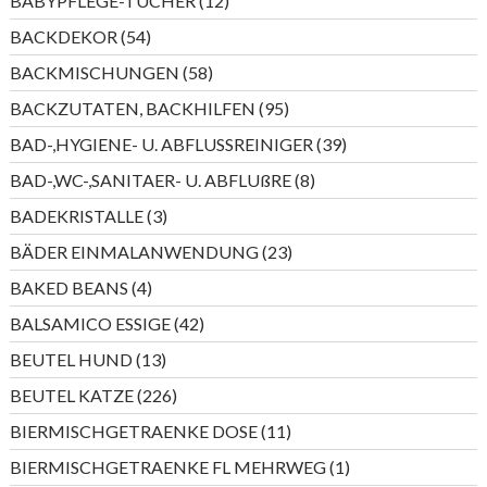
BABYPFLEGE-TÜCHER
12
Produkte
54
BACKDEKOR
54
Produkte
58
BACKMISCHUNGEN
58
Produkte
95
BACKZUTATEN, BACKHILFEN
95
Produkte
39
BAD-,HYGIENE- U. ABFLUSSREINIGER
39
Produkte
8
BAD-,WC-,SANITAER- U. ABFLUßRE
8
Produkte
3
BADEKRISTALLE
3
Produkte
23
BÄDER EINMALANWENDUNG
23
Produkte
4
BAKED BEANS
4
Produkte
42
BALSAMICO ESSIGE
42
Produkte
13
BEUTEL HUND
13
Produkte
226
BEUTEL KATZE
226
Produkte
11
BIERMISCHGETRAENKE DOSE
11
Produkte
1
BIERMISCHGETRAENKE FL MEHRWEG
1