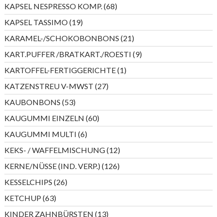
Produkte
68
KAPSEL NESPRESSO KOMP.
68
Produkte
19
KAPSEL TASSIMO
19
Produkte
21
KARAMEL-/SCHOKOBONBONS
21
Produkte
9
KART.PUFFER /BRATKART./ROESTI
9
Produkte
1
KARTOFFEL-FERTIGGERICHTE
1
Produkt
27
KATZENSTREU V-MWST
27
Produkte
53
KAUBONBONS
53
Produkte
60
KAUGUMMI EINZELN
60
Produkte
6
KAUGUMMI MULTI
6
Produkte
12
KEKS- / WAFFELMISCHUNG
12
Produkte
126
KERNE/NÜSSE (IND. VERP.)
126
Produkte
26
KESSELCHIPS
26
Produkte
63
KETCHUP
63
Produkte
13
KINDER ZAHNBÜRSTEN
13