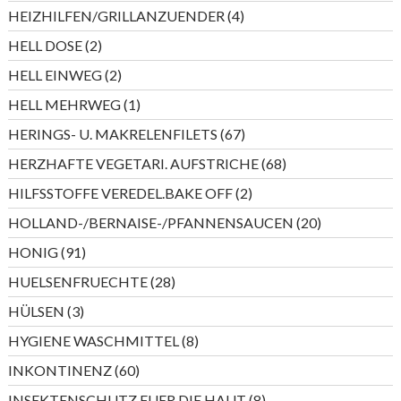
Produkte
4
HEIZHILFEN/GRILLANZUENDER
4
Produkte
2
HELL DOSE
2
Produkte
2
HELL EINWEG
2
Produkte
1
HELL MEHRWEG
1
Produkt
67
HERINGS- U. MAKRELENFILETS
67
Produkte
68
HERZHAFTE VEGETARI. AUFSTRICHE
68
Produkte
2
HILFSSTOFFE VEREDEL.BAKE OFF
2
Produkte
20
HOLLAND-/BERNAISE-/PFANNENSAUCEN
20
Produkte
91
HONIG
91
Produkte
28
HUELSENFRUECHTE
28
Produkte
3
HÜLSEN
3
Produkte
8
HYGIENE WASCHMITTEL
8
Produkte
60
INKONTINENZ
60
Produkte
8
INSEKTENSCHUTZ FUER DIE HAUT
8