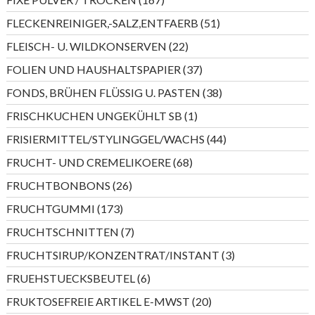
Produkte
51
FLECKENREINIGER,-SALZ,ENTFAERB
51
Produkte
22
FLEISCH- U. WILDKONSERVEN
22
Produkte
37
FOLIEN UND HAUSHALTSPAPIER
37
Produkte
38
FONDS, BRÜHEN FLÜSSIG U. PASTEN
38
Produkte
1
FRISCHKUCHEN UNGEKÜHLT SB
1
Produkt
44
FRISIERMITTEL/STYLINGGEL/WACHS
44
Produkte
68
FRUCHT- UND CREMELIKOERE
68
Produkte
26
FRUCHTBONBONS
26
Produkte
173
FRUCHTGUMMI
173
Produkte
7
FRUCHTSCHNITTEN
7
Produkte
3
FRUCHTSIRUP/KONZENTRAT/INSTANT
3
Produkte
6
FRUEHSTUECKSBEUTEL
6
Produkte
20
FRUKTOSEFREIE ARTIKEL E-MWST
20