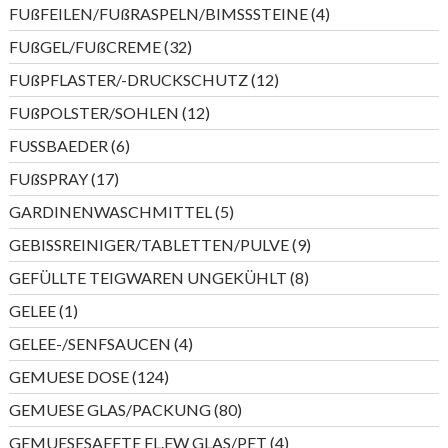
Produkte
4
FUßFEILEN/FUßRASPELN/BIMSSSTEINE
4
Produkte
32
FUßGEL/FUßCREME
32
Produkte
12
FUßPFLASTER/-DRUCKSCHUTZ
12
Produkte
12
FUßPOLSTER/SOHLEN
12
Produkte
6
FUSSBAEDER
6
Produkte
17
FUßSPRAY
17
Produkte
5
GARDINENWASCHMITTEL
5
Produkte
9
GEBISSREINIGER/TABLETTEN/PULVE
9
Produkte
8
GEFÜLLTE TEIGWAREN UNGEKÜHLT
8
Produkte
1
GELEE
1
Produkt
4
GELEE-/SENFSAUCEN
4
Produkte
124
GEMUESE DOSE
124
Produkte
80
GEMUESE GLAS/PACKUNG
80
Produkte
4
GEMUESESAEFTE FL.EW GLAS/PET
4