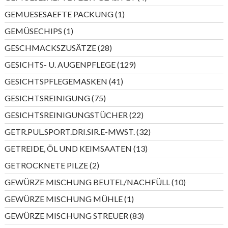
Produkte
1
GEMUESESAEFTE PACKUNG
1
Produkt
1
GEMÜSECHIPS
1
Produkt
28
GESCHMACKSZUSÄTZE
28
Produkte
129
GESICHTS- U. AUGENPFLEGE
129
Produkte
41
GESICHTSPFLEGEMASKEN
41
Produkte
75
GESICHTSREINIGUNG
75
Produkte
22
GESICHTSREINIGUNGSTÜCHER
22
Produkte
32
GETR.PUL.SPORT.DRI.SIR.E-MWST.
32
Produkte
13
GETREIDE, ÖL UND KEIMSAATEN
13
Produkte
2
GETROCKNETE PILZE
2
Produkte
10
GEWÜRZE MISCHUNG BEUTEL/NACHFÜLL
10
Produkte
1
GEWÜRZE MISCHUNG MÜHLE
1
Produkt
83
GEWÜRZE MISCHUNG STREUER
83
Produkte