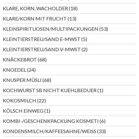
Produkte
18
KLARE, KORN, WACHOLDER
18
Produkte
13
KLARE/KORN MIT FRUCHT
13
Produkte
53
KLEINSPIRITUOSEN/MULTIPACKUNGEN
53
Produkte
5
KLEINTIERSTREU/SAND E-MWST
5
Produkte
2
KLEINTIERSTREU/SAND V-MWST
2
Produkte
68
KNÄCKEBROT
68
Produkte
24
KNOEDEL
24
Produkte
68
KNUSPER MÜSLI
68
Produkte
1
KOCHWURST SB NICHT KUEHLBEDUER
1
Produkt
22
KOKOSMILCH
22
Produkte
1
KÖLSCH EINWEG
1
Produkt
6
KOMBI-/GESCHENKPACKUNG KOSMETI
6
Produkte
33
KONDENSMILCH/KAFFEESAHNE/WEISS
33
Produkte