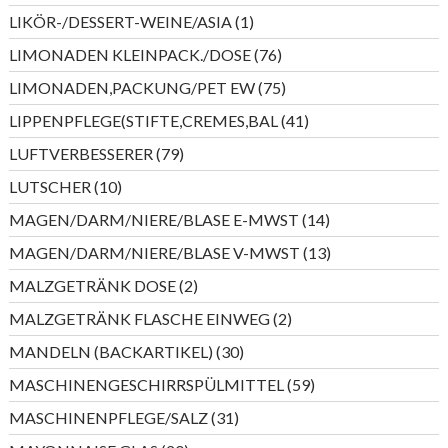
Produkte
1
LIKÖR-/DESSERT-WEINE/ASIA
1
Produkt
76
LIMONADEN KLEINPACK./DOSE
76
Produkte
75
LIMONADEN,PACKUNG/PET EW
75
Produkte
41
LIPPENPFLEGE(STIFTE,CREMES,BAL
41
Produkte
79
LUFTVERBESSERER
79
Produkte
10
LUTSCHER
10
Produkte
14
MAGEN/DARM/NIERE/BLASE E-MWST
14
Produkte
13
MAGEN/DARM/NIERE/BLASE V-MWST
13
Produkte
2
MALZGETRÄNK DOSE
2
Produkte
2
MALZGETRÄNK FLASCHE EINWEG
2
Produkte
30
MANDELN (BACKARTIKEL)
30
Produkte
59
MASCHINENGESCHIRRSPÜLMITTEL
59
Produkte
31
MASCHINENPFLEGE/SALZ
31
Produkte