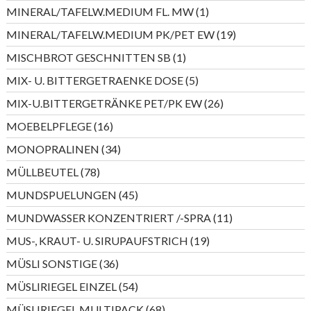
Produkte
1
MINERAL/TAFELW.MEDIUM FL. MW
1
Produkt
19
MINERAL/TAFELW.MEDIUM PK/PET EW
19
Produkte
1
MISCHBROT GESCHNITTEN SB
1
Produkt
5
MIX- U. BITTERGETRAENKE DOSE
5
Produkte
26
MIX-U.BITTERGETRÄNKE PET/PK EW
26
Produkte
16
MOEBELPFLEGE
16
Produkte
34
MONOPRALINEN
34
Produkte
78
MÜLLBEUTEL
78
Produkte
45
MUNDSPUELUNGEN
45
Produkte
11
MUNDWASSER KONZENTRIERT /-SPRA
11
Produkte
19
MUS-, KRAUT- U. SIRUPAUFSTRICH
19
Produkte
36
MÜSLI SONSTIGE
36
Produkte
54
MÜSLIRIEGEL EINZEL
54
Produkte
68
MÜSLIRIEGEL MULTIPACK
68