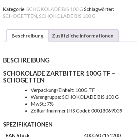
100G
TF
Kategorie:
SCHOKOLADE BIS 100 G
Schlagwörter:
Menge
SCHOGETTEN
,
SCHOKOLADE BIS 100 G
Beschreibung
Zusätzliche Informationen
BESCHREIBUNG
SCHOKOLADE ZARTBITTER 100G TF –
SCHOGETTEN
Verpackung/Einheit: 100G TF
Warengruppe: SCHOKOLADE BIS 100 G
MwSt.: 7%
Zolltarifnummer (HS Code): 00018069039
SPEZIFIKATIONEN
EAN Stück
4000607151200