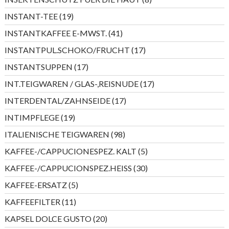
Produkte
19
INSTANT-TEE
19
Produkte
41
INSTANTKAFFEE E-MWST.
41
Produkte
17
INSTANTPUL.SCHOKO/FRUCHT
17
Produkte
17
INSTANTSUPPEN
17
Produkte
17
INT.TEIGWAREN / GLAS-,REISNUDE
17
Produkte
17
INTERDENTAL/ZAHNSEIDE
17
Produkte
19
INTIMPFLEGE
19
Produkte
98
ITALIENISCHE TEIGWAREN
98
Produkte
5
KAFFEE-/CAPPUCIONESPEZ. KALT
5
Produkte
30
KAFFEE-/CAPPUCIONSPEZ.HEISS
30
Produkte
5
KAFFEE-ERSATZ
5
Produkte
11
KAFFEEFILTER
11
Produkte
20
KAPSEL DOLCE GUSTO
20