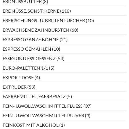
8
ERDNUSSBUTTER
8
Produkte
116
ERDNÜSSE, SONST. KERNE
116
Produkte
10
ERFRISCHUNGS- U. BRILLENTUECHER
10
Produkte
68
ERWACHSENE ZAHNBÜRSTEN
68
Produkte
21
ESPRESSO GANZE BOHNE
21
Produkte
10
ESPRESSO GEMAHLEN
10
Produkte
54
ESSIG UND ESSIGESSENZ
54
Produkte
5
EURO-PALETTEN 1/1
5
Produkte
4
EXPORT DOSE
4
Produkte
59
EXTRUDER
59
Produkte
5
FAERBEMITTEL, FAERBESALZ
5
Produkte
37
FEIN- U.WOLLWASCHMITTEL FLUESS
37
Produkte
3
FEIN- U.WOLLWASCHMITTEL PULVER
3
Produkte
1
FEINKOST MIT ALKOHOL
1