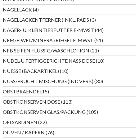
Produkte
4
NAGELLACK
4
Produkte
3
NAGELLACKENTFERNER (INKL. PADS
3
Produkte
44
NAGER- U. KLEINTIERFUTTER E-MWST
44
Produkte
51
NEM/EIWEI./MINERA./RIEGEL E-MWST
51
Produkte
21
NFB SEIFEN FLÜSSIG/WASCHLOTION
21
Produkte
18
NUDEL-U.FERTIGGERICHTE NASS DOSE
18
Produkte
10
NUESSE (BACKARTIKEL)
10
Produkte
30
NUSS/FRUCHT MISCHUNG (IND.VERP.)
30
Produkte
15
OBSTBRAENDE
15
Produkte
113
OBSTKONSERVEN DOSE
113
Produkte
105
OBSTKONSERVEN GLAS/PACKUNG
105
Produkte
22
OELSARDINEN
22
Produkte
76
OLIVEN / KAPERN
76
Produkte