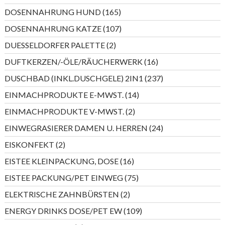
Produkte
165
DOSENNAHRUNG HUND
165
Produkte
107
DOSENNAHRUNG KATZE
107
Produkte
2
DUESSELDORFER PALETTE
2
Produkte
16
DUFTKERZEN/-ÖLE/RÄUCHERWERK
16
Produkte
237
DUSCHBAD (INKL.DUSCHGELE) 2IN1
237
Produkte
14
EINMACHPRODUKTE E-MWST.
14
Produkte
2
EINMACHPRODUKTE V-MWST.
2
Produkte
24
EINWEGRASIERER DAMEN U. HERREN
24
Produkte
2
EISKONFEKT
2
Produkte
16
EISTEE KLEINPACKUNG, DOSE
16
Produkte
75
EISTEE PACKUNG/PET EINWEG
75
Produkte
2
ELEKTRISCHE ZAHNBÜRSTEN
2
Produkte
109
ENERGY DRINKS DOSE/PET EW
109
Produkte