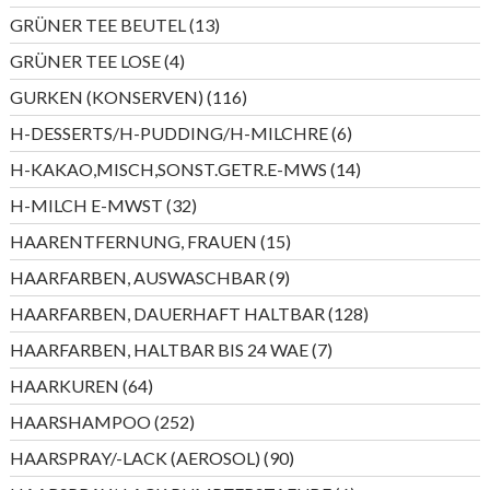
Produkte
13
GRÜNER TEE BEUTEL
13
Produkte
4
GRÜNER TEE LOSE
4
Produkte
116
GURKEN (KONSERVEN)
116
Produkte
6
H-DESSERTS/H-PUDDING/H-MILCHRE
6
Produkte
14
H-KAKAO,MISCH,SONST.GETR.E-MWS
14
Produkte
32
H-MILCH E-MWST
32
Produkte
15
HAARENTFERNUNG, FRAUEN
15
Produkte
9
HAARFARBEN, AUSWASCHBAR
9
Produkte
128
HAARFARBEN, DAUERHAFT HALTBAR
128
Produkte
7
HAARFARBEN, HALTBAR BIS 24 WAE
7
Produkte
64
HAARKUREN
64
Produkte
252
HAARSHAMPOO
252
Produkte
90
HAARSPRAY/-LACK (AEROSOL)
90
Produkte