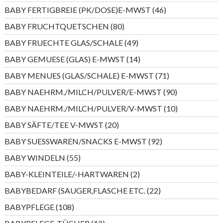
Produkte
46
BABY FERTIGBREIE (PK/DOSE)E-MWST
46
Produkte
80
BABY FRUCHTQUETSCHEN
80
Produkte
49
BABY FRUECHTE GLAS/SCHALE
49
Produkte
14
BABY GEMUESE (GLAS) E-MWST
14
Produkte
71
BABY MENUES (GLAS/SCHALE) E-MWST
71
Produkte
90
BABY NAEHRM./MILCH/PULVER/E-MWST
90
Produkte
10
BABY NAEHRM./MILCH/PULVER/V-MWST
10
Produkte
20
BABY SÄFTE/TEE V-MWST
20
Produkte
92
BABY SUESSWAREN/SNACKS E-MWST
92
Produkte
55
BABY WINDELN
55
Produkte
2
BABY-KLEINTEILE/-HARTWAREN
2
Produkte
22
BABYBEDARF (SAUGER,FLASCHE ETC.
22
Produkte
108
BABYPFLEGE
108
Produkte
12