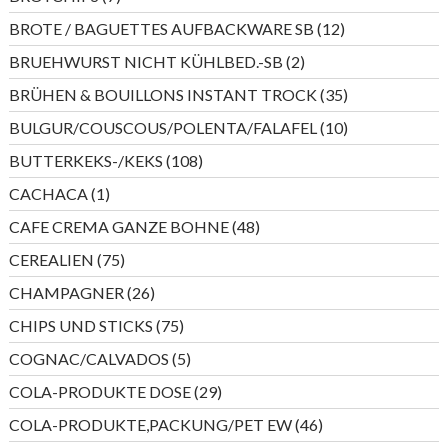
Produkte
12
BROTE / BAGUETTES AUFBACKWARE SB
12
Produkte
2
BRUEHWURST NICHT KÜHLBED.-SB
2
Produkte
35
BRÜHEN & BOUILLONS INSTANT TROCK
35
Produkte
10
BULGUR/COUSCOUS/POLENTA/FALAFEL
10
Produkte
108
BUTTERKEKS-/KEKS
108
Produkte
1
CACHACA
1
Produkt
48
CAFE CREMA GANZE BOHNE
48
Produkte
75
CEREALIEN
75
Produkte
26
CHAMPAGNER
26
Produkte
75
CHIPS UND STICKS
75
Produkte
5
COGNAC/CALVADOS
5
Produkte
29
COLA-PRODUKTE DOSE
29
Produkte
46
COLA-PRODUKTE,PACKUNG/PET EW
46
Produkte