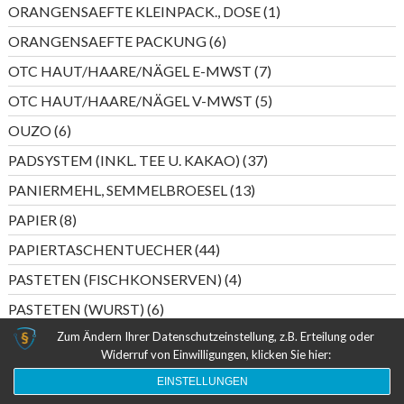
Produkte
1
ORANGENSAEFTE KLEINPACK., DOSE
1
Produkt
6
ORANGENSAEFTE PACKUNG
6
Produkte
7
OTC HAUT/HAARE/NÄGEL E-MWST
7
Produkte
5
OTC HAUT/HAARE/NÄGEL V-MWST
5
Produkte
6
OUZO
6
Produkte
37
PADSYSTEM (INKL. TEE U. KAKAO)
37
Produkte
13
PANIERMEHL, SEMMELBROESEL
13
Produkte
8
PAPIER
8
Produkte
44
PAPIERTASCHENTUECHER
44
Produkte
4
PASTETEN (FISCHKONSERVEN)
4
Produkte
6
PASTETEN (WURST)
6
Produkte
Zum Ändern Ihrer Datenschutzeinstellung, z.B. Erteilung oder
5
PERLWEIN DEUTSCHLAND
5
Widerruf von Einwilligungen, klicken Sie hier:
Produkte
20
PERLWEIN ITALIEN/SPANIEN
20
EINSTELLUNGEN
Produkte
55
PESTO
55