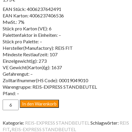
EAN Stück: 4006237642491
EAN Karton: 4006237406536
MwSt.: 7%
Stück pro Karton (VE): 6
Palettenfaktor in Einheiten: –
Stück pro Palette: –
Hersteller(Manufactory): REIS FIT
Mindeste Restlaufzeit: 107
Einzelgewicht(g): 273
VE Gewicht(Karton)(g): 1637
Gefahrengut: –
Zolltarifnummer(HS Code): 00019049010
Warengruppe: REIS-EXPRESS STANDBEUTEL
Pfand: –
EXPRESS
In den Warenkorb
QUINOA
250G
BT
Kategorie:
REIS-EXPRESS STANDBEUTEL
Schlagwörter:
REIS
Menge
FIT
,
REIS-EXPRESS STANDBEUTEL