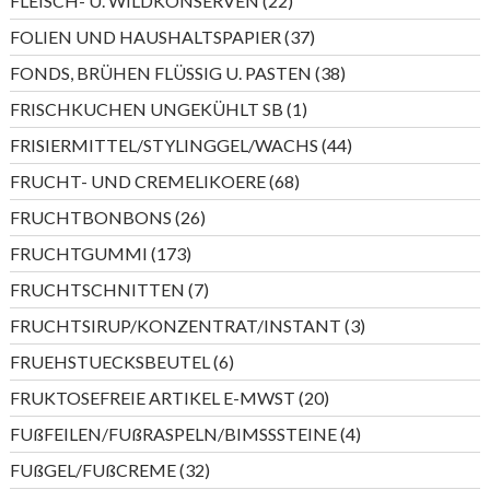
FLEISCH- U. WILDKONSERVEN
22
Produkte
37
FOLIEN UND HAUSHALTSPAPIER
37
Produkte
38
FONDS, BRÜHEN FLÜSSIG U. PASTEN
38
Produkte
1
FRISCHKUCHEN UNGEKÜHLT SB
1
Produkt
44
FRISIERMITTEL/STYLINGGEL/WACHS
44
Produkte
68
FRUCHT- UND CREMELIKOERE
68
Produkte
26
FRUCHTBONBONS
26
Produkte
173
FRUCHTGUMMI
173
Produkte
7
FRUCHTSCHNITTEN
7
Produkte
3
FRUCHTSIRUP/KONZENTRAT/INSTANT
3
Produkte
6
FRUEHSTUECKSBEUTEL
6
Produkte
20
FRUKTOSEFREIE ARTIKEL E-MWST
20
Produkte
4
FUßFEILEN/FUßRASPELN/BIMSSSTEINE
4
Produkte
32
FUßGEL/FUßCREME
32