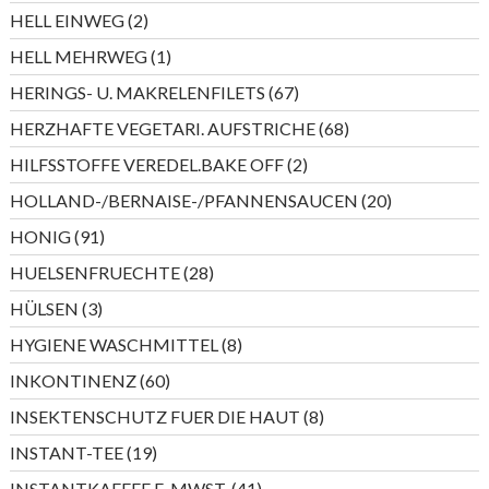
Produkte
2
HELL EINWEG
2
Produkte
1
HELL MEHRWEG
1
Produkt
67
HERINGS- U. MAKRELENFILETS
67
Produkte
68
HERZHAFTE VEGETARI. AUFSTRICHE
68
Produkte
2
HILFSSTOFFE VEREDEL.BAKE OFF
2
Produkte
20
HOLLAND-/BERNAISE-/PFANNENSAUCEN
20
Produkte
91
HONIG
91
Produkte
28
HUELSENFRUECHTE
28
Produkte
3
HÜLSEN
3
Produkte
8
HYGIENE WASCHMITTEL
8
Produkte
60
INKONTINENZ
60
Produkte
8
INSEKTENSCHUTZ FUER DIE HAUT
8
Produkte
19
INSTANT-TEE
19
Produkte
41
INSTANTKAFFEE E-MWST.
41