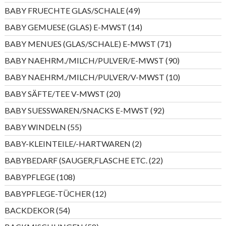
Produkte
49
BABY FRUECHTE GLAS/SCHALE
49
Produkte
14
BABY GEMUESE (GLAS) E-MWST
14
Produkte
71
BABY MENUES (GLAS/SCHALE) E-MWST
71
Produkte
90
BABY NAEHRM./MILCH/PULVER/E-MWST
90
Produkte
10
BABY NAEHRM./MILCH/PULVER/V-MWST
10
Produkte
20
BABY SÄFTE/TEE V-MWST
20
Produkte
92
BABY SUESSWAREN/SNACKS E-MWST
92
Produkte
55
BABY WINDELN
55
Produkte
2
BABY-KLEINTEILE/-HARTWAREN
2
Produkte
22
BABYBEDARF (SAUGER,FLASCHE ETC.
22
Produkte
108
BABYPFLEGE
108
Produkte
12
BABYPFLEGE-TÜCHER
12
Produkte
54
BACKDEKOR
54
Produkte