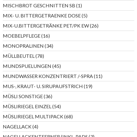
Produkte
1
MISCHBROT GESCHNITTEN SB
1
Produkt
5
MIX- U. BITTERGETRAENKE DOSE
5
Produkte
26
MIX-U.BITTERGETRÄNKE PET/PK EW
26
Produkte
16
MOEBELPFLEGE
16
Produkte
34
MONOPRALINEN
34
Produkte
78
MÜLLBEUTEL
78
Produkte
45
MUNDSPUELUNGEN
45
Produkte
11
MUNDWASSER KONZENTRIERT /-SPRA
11
Produkte
19
MUS-, KRAUT- U. SIRUPAUFSTRICH
19
Produkte
36
MÜSLI SONSTIGE
36
Produkte
54
MÜSLIRIEGEL EINZEL
54
Produkte
68
MÜSLIRIEGEL MULTIPACK
68
Produkte
4
NAGELLACK
4
Produkte
3
NAGELLACKENTFERNER (INKL. PADS
3