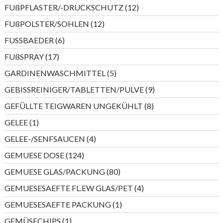
Produkte
12
FUßPFLASTER/-DRUCKSCHUTZ
12
Produkte
12
FUßPOLSTER/SOHLEN
12
Produkte
6
FUSSBAEDER
6
Produkte
17
FUßSPRAY
17
Produkte
5
GARDINENWASCHMITTEL
5
Produkte
9
GEBISSREINIGER/TABLETTEN/PULVE
9
Produkte
8
GEFÜLLTE TEIGWAREN UNGEKÜHLT
8
Produkte
1
GELEE
1
Produkt
4
GELEE-/SENFSAUCEN
4
Produkte
124
GEMUESE DOSE
124
Produkte
80
GEMUESE GLAS/PACKUNG
80
Produkte
4
GEMUESESAEFTE FL.EW GLAS/PET
4
Produkte
1
GEMUESESAEFTE PACKUNG
1
Produkt
1
GEMÜSECHIPS
1