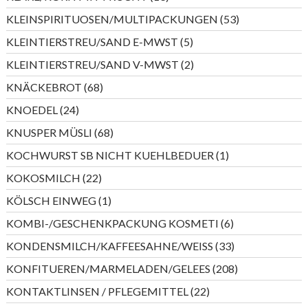
Produkte
53
KLEINSPIRITUOSEN/MULTIPACKUNGEN
53
Produkte
5
KLEINTIERSTREU/SAND E-MWST
5
Produkte
2
KLEINTIERSTREU/SAND V-MWST
2
Produkte
68
KNÄCKEBROT
68
Produkte
24
KNOEDEL
24
Produkte
68
KNUSPER MÜSLI
68
Produkte
1
KOCHWURST SB NICHT KUEHLBEDUER
1
Produkt
22
KOKOSMILCH
22
Produkte
1
KÖLSCH EINWEG
1
Produkt
6
KOMBI-/GESCHENKPACKUNG KOSMETI
6
Produkte
33
KONDENSMILCH/KAFFEESAHNE/WEISS
33
Produkte
208
KONFITUEREN/MARMELADEN/GELEES
208
Produkte
22
KONTAKTLINSEN / PFLEGEMITTEL
22
Produkte