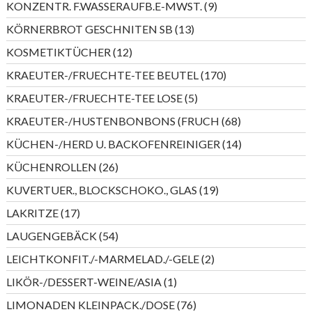
9
KONZENTR. F.WASSERAUFB.E-MWST.
9
Produkte
13
KÖRNERBROT GESCHNITEN SB
13
Produkte
12
KOSMETIKTÜCHER
12
Produkte
170
KRAEUTER-/FRUECHTE-TEE BEUTEL
170
Produkte
5
KRAEUTER-/FRUECHTE-TEE LOSE
5
Produkte
68
KRAEUTER-/HUSTENBONBONS (FRUCH
68
Produkte
14
KÜCHEN-/HERD U. BACKOFENREINIGER
14
Produkte
26
KÜCHENROLLEN
26
Produkte
19
KUVERTUER., BLOCKSCHOKO., GLAS
19
Produkte
17
LAKRITZE
17
Produkte
54
LAUGENGEBÄCK
54
Produkte
2
LEICHTKONFIT./-MARMELAD./-GELE
2
Produkte
1
LIKÖR-/DESSERT-WEINE/ASIA
1
Produkt
76
LIMONADEN KLEINPACK./DOSE
76