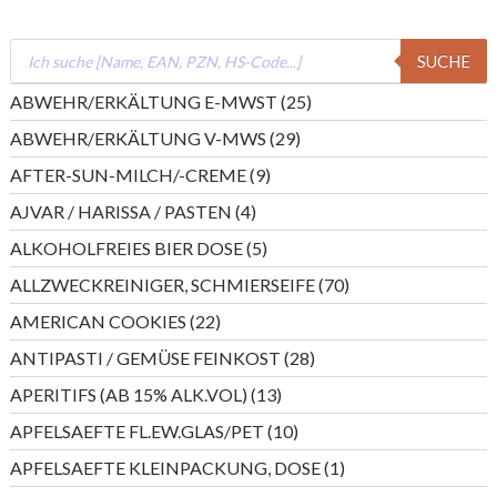
Products
SUCHE
search
25
ABWEHR/ERKÄLTUNG E-MWST
25
Produkte
29
ABWEHR/ERKÄLTUNG V-MWS
29
Produkte
9
AFTER-SUN-MILCH/-CREME
9
Produkte
4
AJVAR / HARISSA / PASTEN
4
Produkte
5
ALKOHOLFREIES BIER DOSE
5
Produkte
70
ALLZWECKREINIGER, SCHMIERSEIFE
70
Produkte
22
AMERICAN COOKIES
22
Produkte
28
ANTIPASTI / GEMÜSE FEINKOST
28
Produkte
13
APERITIFS (AB 15% ALK.VOL)
13
Produkte
10
APFELSAEFTE FL.EW.GLAS/PET
10
Produkte
1
APFELSAEFTE KLEINPACKUNG, DOSE
1
Produkt