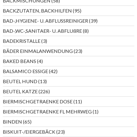
58
BACKMISCHUNGEN
58
Produkte
95
BACKZUTATEN, BACKHILFEN
95
Produkte
39
BAD-,HYGIENE- U. ABFLUSSREINIGER
39
Produkte
8
BAD-,WC-,SANITAER- U. ABFLUßRE
8
Produkte
3
BADEKRISTALLE
3
Produkte
23
BÄDER EINMALANWENDUNG
23
Produkte
4
BAKED BEANS
4
Produkte
42
BALSAMICO ESSIGE
42
Produkte
13
BEUTEL HUND
13
Produkte
226
BEUTEL KATZE
226
Produkte
11
BIERMISCHGETRAENKE DOSE
11
Produkte
1
BIERMISCHGETRAENKE FL MEHRWEG
1
Produkt
65
BINDEN
65
Produkte
23
BISKUIT-/EIERGEBÄCK
23