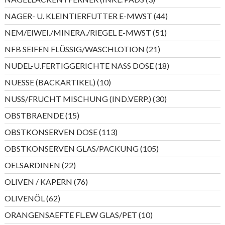
Produkte
44
NAGER- U. KLEINTIERFUTTER E-MWST
44
Produkte
51
NEM/EIWEI./MINERA./RIEGEL E-MWST
51
Produkte
21
NFB SEIFEN FLÜSSIG/WASCHLOTION
21
Produkte
18
NUDEL-U.FERTIGGERICHTE NASS DOSE
18
Produkte
10
NUESSE (BACKARTIKEL)
10
Produkte
30
NUSS/FRUCHT MISCHUNG (IND.VERP.)
30
Produkte
15
OBSTBRAENDE
15
Produkte
113
OBSTKONSERVEN DOSE
113
Produkte
105
OBSTKONSERVEN GLAS/PACKUNG
105
Produkte
22
OELSARDINEN
22
Produkte
76
OLIVEN / KAPERN
76
Produkte
62
OLIVENÖL
62
Produkte
10
ORANGENSAEFTE FL.EW GLAS/PET
10