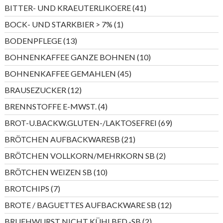
Produkte
41
BITTER- UND KRAEUTERLIKOERE
41
Produkte
1
BOCK- UND STARKBIER > 7%
1
Produkt
13
BODENPFLEGE
13
Produkte
10
BOHNENKAFFEE GANZE BOHNEN
10
Produkte
45
BOHNENKAFFEE GEMAHLEN
45
Produkte
12
BRAUSEZUCKER
12
Produkte
4
BRENNSTOFFE E-MWST.
4
Produkte
69
BROT-U.BACKW.GLUTEN-/LAKTOSEFREI
69
Produkte
21
BRÖTCHEN AUFBACKWARESB
21
Produkte
2
BRÖTCHEN VOLLKORN/MEHRKORN SB
2
Produkte
10
BRÖTCHEN WEIZEN SB
10
Produkte
7
BROTCHIPS
7
Produkte
12
BROTE / BAGUETTES AUFBACKWARE SB
12
Produkte
2
BRUEHWURST NICHT KÜHLBED.-SB
2