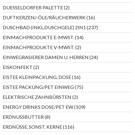
Produkte
2
DUESSELDORFER PALETTE
2
Produkte
16
DUFTKERZEN/-ÖLE/RÄUCHERWERK
16
Produkte
237
DUSCHBAD (INKL.DUSCHGELE) 2IN1
237
Produkte
14
EINMACHPRODUKTE E-MWST.
14
Produkte
2
EINMACHPRODUKTE V-MWST.
2
Produkte
24
EINWEGRASIERER DAMEN U. HERREN
24
Produkte
2
EISKONFEKT
2
Produkte
16
EISTEE KLEINPACKUNG, DOSE
16
Produkte
75
EISTEE PACKUNG/PET EINWEG
75
Produkte
2
ELEKTRISCHE ZAHNBÜRSTEN
2
Produkte
109
ENERGY DRINKS DOSE/PET EW
109
Produkte
8
ERDNUSSBUTTER
8
Produkte
116
ERDNÜSSE, SONST. KERNE
116
Produkte