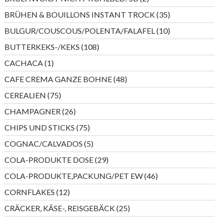
Produkte
35
BRÜHEN & BOUILLONS INSTANT TROCK
35
Produkte
10
BULGUR/COUSCOUS/POLENTA/FALAFEL
10
Produkte
108
BUTTERKEKS-/KEKS
108
Produkte
1
CACHACA
1
Produkt
48
CAFE CREMA GANZE BOHNE
48
Produkte
75
CEREALIEN
75
Produkte
26
CHAMPAGNER
26
Produkte
75
CHIPS UND STICKS
75
Produkte
5
COGNAC/CALVADOS
5
Produkte
29
COLA-PRODUKTE DOSE
29
Produkte
46
COLA-PRODUKTE,PACKUNG/PET EW
46
Produkte
12
CORNFLAKES
12
Produkte
25
CRÄCKER, KÄSE-, REISGEBÄCK
25
Produkte