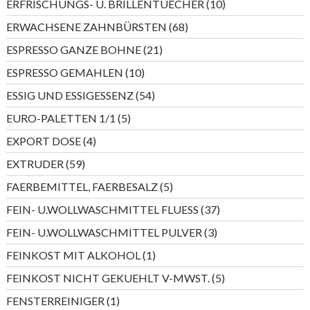
10
ERFRISCHUNGS- U. BRILLENTUECHER
10
Produkte
68
ERWACHSENE ZAHNBÜRSTEN
68
Produkte
21
ESPRESSO GANZE BOHNE
21
Produkte
10
ESPRESSO GEMAHLEN
10
Produkte
54
ESSIG UND ESSIGESSENZ
54
Produkte
5
EURO-PALETTEN 1/1
5
Produkte
4
EXPORT DOSE
4
Produkte
59
EXTRUDER
59
Produkte
5
FAERBEMITTEL, FAERBESALZ
5
Produkte
37
FEIN- U.WOLLWASCHMITTEL FLUESS
37
Produkte
3
FEIN- U.WOLLWASCHMITTEL PULVER
3
Produkte
1
FEINKOST MIT ALKOHOL
1
Produkt
5
FEINKOST NICHT GEKUEHLT V-MWST.
5
Produkte
1
FENSTERREINIGER
1