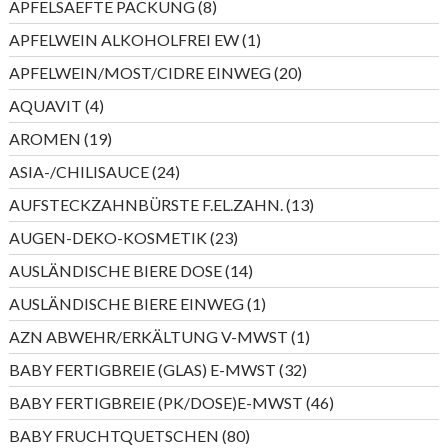
8
APFELSAEFTE PACKUNG
8
Produkte
1
APFELWEIN ALKOHOLFREI EW
1
Produkt
20
APFELWEIN/MOST/CIDRE EINWEG
20
Produkte
4
AQUAVIT
4
Produkte
19
AROMEN
19
Produkte
24
ASIA-/CHILISAUCE
24
Produkte
13
AUFSTECKZAHNBÜRSTE F.EL.ZAHN.
13
Produkte
23
AUGEN-DEKO-KOSMETIK
23
Produkte
14
AUSLÄNDISCHE BIERE DOSE
14
Produkte
1
AUSLÄNDISCHE BIERE EINWEG
1
Produkt
1
AZN ABWEHR/ERKÄLTUNG V-MWST
1
Produkt
32
BABY FERTIGBREIE (GLAS) E-MWST
32
Produkte
46
BABY FERTIGBREIE (PK/DOSE)E-MWST
46
Produkte
80
BABY FRUCHTQUETSCHEN
80