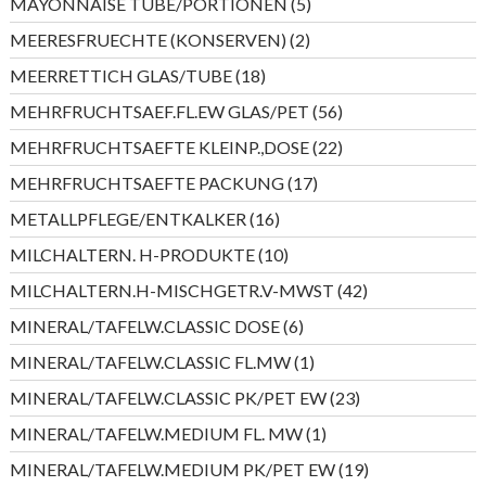
5
MAYONNAISE TUBE/PORTIONEN
5
Produkte
2
MEERESFRUECHTE (KONSERVEN)
2
Produkte
18
MEERRETTICH GLAS/TUBE
18
Produkte
56
MEHRFRUCHTSAEF.FL.EW GLAS/PET
56
Produkte
22
MEHRFRUCHTSAEFTE KLEINP.,DOSE
22
Produkte
17
MEHRFRUCHTSAEFTE PACKUNG
17
Produkte
16
METALLPFLEGE/ENTKALKER
16
Produkte
10
MILCHALTERN. H-PRODUKTE
10
Produkte
42
MILCHALTERN.H-MISCHGETR.V-MWST
42
Produkte
6
MINERAL/TAFELW.CLASSIC DOSE
6
Produkte
1
MINERAL/TAFELW.CLASSIC FL.MW
1
Produkt
23
MINERAL/TAFELW.CLASSIC PK/PET EW
23
Produkte
1
MINERAL/TAFELW.MEDIUM FL. MW
1
Produkt
19
MINERAL/TAFELW.MEDIUM PK/PET EW
19