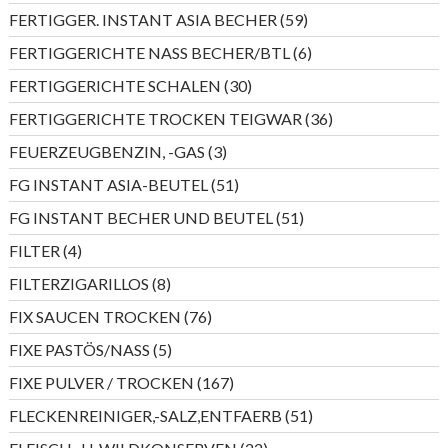
Produkt
59
FERTIGGER. INSTANT ASIA BECHER
59
Produkte
6
FERTIGGERICHTE NASS BECHER/BTL
6
Produkte
30
FERTIGGERICHTE SCHALEN
30
Produkte
36
FERTIGGERICHTE TROCKEN TEIGWAR
36
Produkte
3
FEUERZEUGBENZIN, -GAS
3
Produkte
51
FG INSTANT ASIA-BEUTEL
51
Produkte
51
FG INSTANT BECHER UND BEUTEL
51
Produkte
4
FILTER
4
Produkte
8
FILTERZIGARILLOS
8
Produkte
76
FIX SAUCEN TROCKEN
76
Produkte
5
FIXE PASTÖS/NASS
5
Produkte
167
FIXE PULVER / TROCKEN
167
Produkte
51
FLECKENREINIGER,-SALZ,ENTFAERB
51
Produkte
22