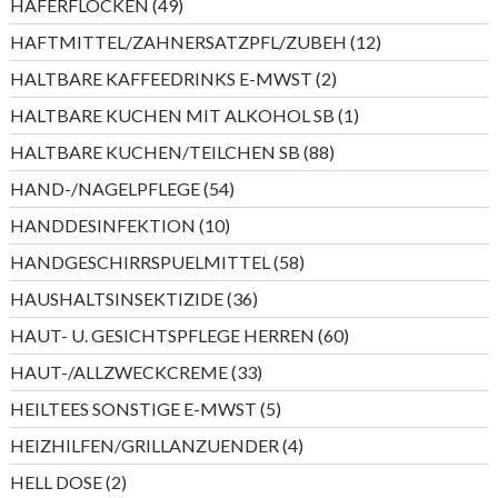
49
HAFERFLOCKEN
49
Produkte
12
HAFTMITTEL/ZAHNERSATZPFL/ZUBEH
12
Produkte
2
HALTBARE KAFFEEDRINKS E-MWST
2
Produkte
1
HALTBARE KUCHEN MIT ALKOHOL SB
1
Produkt
88
HALTBARE KUCHEN/TEILCHEN SB
88
Produkte
54
HAND-/NAGELPFLEGE
54
Produkte
10
HANDDESINFEKTION
10
Produkte
58
HANDGESCHIRRSPUELMITTEL
58
Produkte
36
HAUSHALTSINSEKTIZIDE
36
Produkte
60
HAUT- U. GESICHTSPFLEGE HERREN
60
Produkte
33
HAUT-/ALLZWECKCREME
33
Produkte
5
HEILTEES SONSTIGE E-MWST
5
Produkte
4
HEIZHILFEN/GRILLANZUENDER
4
Produkte
2
HELL DOSE
2