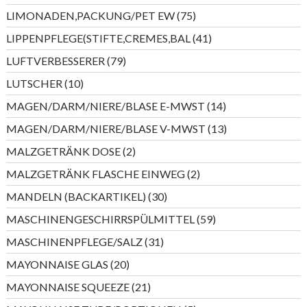
Produkte
75
LIMONADEN,PACKUNG/PET EW
75
Produkte
41
LIPPENPFLEGE(STIFTE,CREMES,BAL
41
Produkte
79
LUFTVERBESSERER
79
Produkte
10
LUTSCHER
10
Produkte
14
MAGEN/DARM/NIERE/BLASE E-MWST
14
Produkte
13
MAGEN/DARM/NIERE/BLASE V-MWST
13
Produkte
2
MALZGETRÄNK DOSE
2
Produkte
2
MALZGETRÄNK FLASCHE EINWEG
2
Produkte
30
MANDELN (BACKARTIKEL)
30
Produkte
59
MASCHINENGESCHIRRSPÜLMITTEL
59
Produkte
31
MASCHINENPFLEGE/SALZ
31
Produkte
20
MAYONNAISE GLAS
20
Produkte
21
MAYONNAISE SQUEEZE
21
Produkte