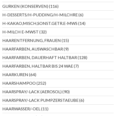
Produkte
116
GURKEN (KONSERVEN)
116
Produkte
6
H-DESSERTS/H-PUDDING/H-MILCHRE
6
Produkte
14
H-KAKAO,MISCH,SONST.GETR.E-MWS
14
Produkte
32
H-MILCH E-MWST
32
Produkte
15
HAARENTFERNUNG, FRAUEN
15
Produkte
9
HAARFARBEN, AUSWASCHBAR
9
Produkte
128
HAARFARBEN, DAUERHAFT HALTBAR
128
Produkte
7
HAARFARBEN, HALTBAR BIS 24 WAE
7
Produkte
64
HAARKUREN
64
Produkte
252
HAARSHAMPOO
252
Produkte
90
HAARSPRAY/-LACK (AEROSOL)
90
Produkte
6
HAARSPRAY/-LACK PUMPZERSTAEUBE
6
Produkte
11
HAARWASSER/-OEL
11
Produkte