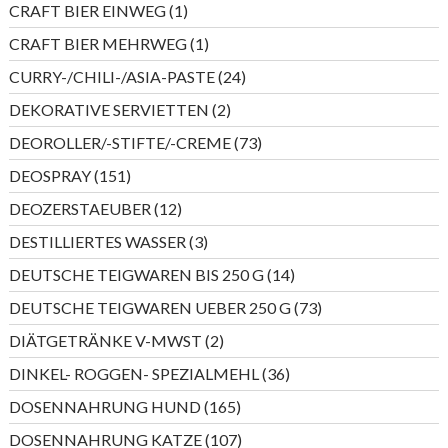
1
CRAFT BIER EINWEG
1
Produkt
1
CRAFT BIER MEHRWEG
1
Produkt
24
CURRY-/CHILI-/ASIA-PASTE
24
Produkte
2
DEKORATIVE SERVIETTEN
2
Produkte
73
DEOROLLER/-STIFTE/-CREME
73
Produkte
151
DEOSPRAY
151
Produkte
12
DEOZERSTAEUBER
12
Produkte
3
DESTILLIERTES WASSER
3
Produkte
14
DEUTSCHE TEIGWAREN BIS 250 G
14
Produkte
73
DEUTSCHE TEIGWAREN UEBER 250 G
73
Produkte
2
DIÄTGETRÄNKE V-MWST
2
Produkte
36
DINKEL- ROGGEN- SPEZIALMEHL
36
Produkte
165
DOSENNAHRUNG HUND
165
Produkte
107
DOSENNAHRUNG KATZE
107