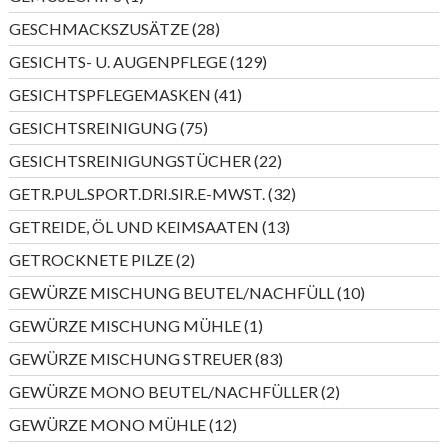
Produkt
28
GESCHMACKSZUSÄTZE
28
Produkte
129
GESICHTS- U. AUGENPFLEGE
129
Produkte
41
GESICHTSPFLEGEMASKEN
41
Produkte
75
GESICHTSREINIGUNG
75
Produkte
22
GESICHTSREINIGUNGSTÜCHER
22
Produkte
32
GETR.PUL.SPORT.DRI.SIR.E-MWST.
32
Produkte
13
GETREIDE, ÖL UND KEIMSAATEN
13
Produkte
2
GETROCKNETE PILZE
2
Produkte
10
GEWÜRZE MISCHUNG BEUTEL/NACHFÜLL
10
Produkte
1
GEWÜRZE MISCHUNG MÜHLE
1
Produkt
83
GEWÜRZE MISCHUNG STREUER
83
Produkte
2
GEWÜRZE MONO BEUTEL/NACHFÜLLER
2
Produkte
12
GEWÜRZE MONO MÜHLE
12
Produkte