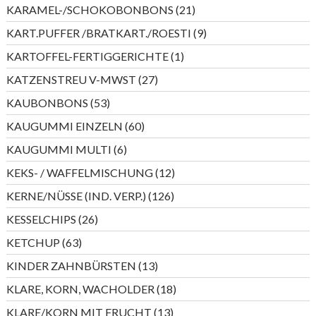
Produkte
21
KARAMEL-/SCHOKOBONBONS
21
Produkte
9
KART.PUFFER /BRATKART./ROESTI
9
Produkte
1
KARTOFFEL-FERTIGGERICHTE
1
Produkt
27
KATZENSTREU V-MWST
27
Produkte
53
KAUBONBONS
53
Produkte
60
KAUGUMMI EINZELN
60
Produkte
6
KAUGUMMI MULTI
6
Produkte
12
KEKS- / WAFFELMISCHUNG
12
Produkte
126
KERNE/NÜSSE (IND. VERP.)
126
Produkte
26
KESSELCHIPS
26
Produkte
63
KETCHUP
63
Produkte
13
KINDER ZAHNBÜRSTEN
13
Produkte
18
KLARE, KORN, WACHOLDER
18
Produkte
13
KLARE/KORN MIT FRUCHT
13