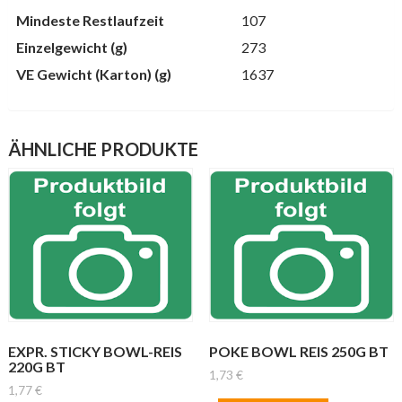
Mindeste Restlaufzeit
107
Einzelgewicht (g)
273
VE Gewicht (Karton) (g)
1637
ÄHNLICHE PRODUKTE
EXPR. STICKY BOWL-REIS
POKE BOWL REIS 250G BT
220G BT
1,73
€
1,77
€