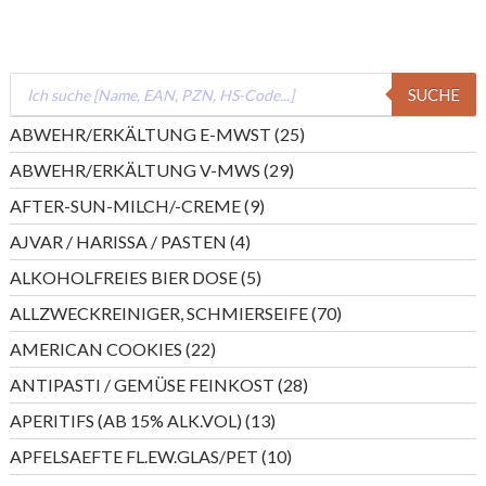
Products
SUCHE
search
25
ABWEHR/ERKÄLTUNG E-MWST
25
Produkte
29
ABWEHR/ERKÄLTUNG V-MWS
29
Produkte
9
AFTER-SUN-MILCH/-CREME
9
Produkte
4
AJVAR / HARISSA / PASTEN
4
Produkte
5
ALKOHOLFREIES BIER DOSE
5
Produkte
70
ALLZWECKREINIGER, SCHMIERSEIFE
70
Produkte
22
AMERICAN COOKIES
22
Produkte
28
ANTIPASTI / GEMÜSE FEINKOST
28
Produkte
13
APERITIFS (AB 15% ALK.VOL)
13
Produkte
10
APFELSAEFTE FL.EW.GLAS/PET
10
Produkte