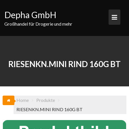
Skip
to
Depha GmbH
content
Großhandel für Drogerie und mehr
RIESENKN.MINI RIND 160G BT
Home
Produkte
RIESENKN.MINI RIND 160G BT