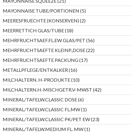
21
MAYONNAISE SQUEEZE
21
Produkte
5
MAYONNAISE TUBE/PORTIONEN
5
Produkte
2
MEERESFRUECHTE (KONSERVEN)
2
Produkte
18
MEERRETTICH GLAS/TUBE
18
Produkte
56
MEHRFRUCHTSAEF.FL.EW GLAS/PET
56
Produkte
22
MEHRFRUCHTSAEFTE KLEINP.,DOSE
22
Produkte
17
MEHRFRUCHTSAEFTE PACKUNG
17
Produkte
16
METALLPFLEGE/ENTKALKER
16
Produkte
10
MILCHALTERN. H-PRODUKTE
10
Produkte
42
MILCHALTERN.H-MISCHGETR.V-MWST
42
Produkte
6
MINERAL/TAFELW.CLASSIC DOSE
6
Produkte
1
MINERAL/TAFELW.CLASSIC FL.MW
1
Produkt
23
MINERAL/TAFELW.CLASSIC PK/PET EW
23
Produkte
1
MINERAL/TAFELW.MEDIUM FL. MW
1