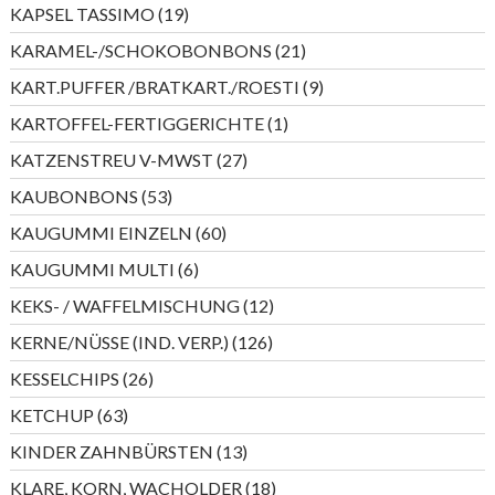
Produkte
19
KAPSEL TASSIMO
19
Produkte
21
KARAMEL-/SCHOKOBONBONS
21
Produkte
9
KART.PUFFER /BRATKART./ROESTI
9
Produkte
1
KARTOFFEL-FERTIGGERICHTE
1
Produkt
27
KATZENSTREU V-MWST
27
Produkte
53
KAUBONBONS
53
Produkte
60
KAUGUMMI EINZELN
60
Produkte
6
KAUGUMMI MULTI
6
Produkte
12
KEKS- / WAFFELMISCHUNG
12
Produkte
126
KERNE/NÜSSE (IND. VERP.)
126
Produkte
26
KESSELCHIPS
26
Produkte
63
KETCHUP
63
Produkte
13
KINDER ZAHNBÜRSTEN
13
Produkte
18
KLARE, KORN, WACHOLDER
18