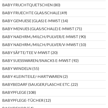
Produkte
80
BABY FRUCHTQUETSCHEN
80
Produkte
49
BABY FRUECHTE GLAS/SCHALE
49
Produkte
14
BABY GEMUESE (GLAS) E-MWST
14
Produkte
71
BABY MENUES (GLAS/SCHALE) E-MWST
71
Produkte
90
BABY NAEHRM./MILCH/PULVER/E-MWST
90
Produkte
10
BABY NAEHRM./MILCH/PULVER/V-MWST
10
Produkte
20
BABY SÄFTE/TEE V-MWST
20
Produkte
92
BABY SUESSWAREN/SNACKS E-MWST
92
Produkte
55
BABY WINDELN
55
Produkte
2
BABY-KLEINTEILE/-HARTWAREN
2
Produkte
22
BABYBEDARF (SAUGER,FLASCHE ETC.
22
Produkte
108
BABYPFLEGE
108
Produkte
12
BABYPFLEGE-TÜCHER
12
Produkte
54