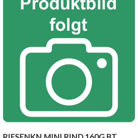
RIESENKN.MINI RIND 160G BT