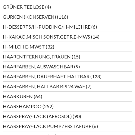
Produkte
4
GRÜNER TEE LOSE
4
Produkte
116
GURKEN (KONSERVEN)
116
Produkte
6
H-DESSERTS/H-PUDDING/H-MILCHRE
6
Produkte
14
H-KAKAO,MISCH,SONST.GETR.E-MWS
14
Produkte
32
H-MILCH E-MWST
32
Produkte
15
HAARENTFERNUNG, FRAUEN
15
Produkte
9
HAARFARBEN, AUSWASCHBAR
9
Produkte
128
HAARFARBEN, DAUERHAFT HALTBAR
128
Produkte
7
HAARFARBEN, HALTBAR BIS 24 WAE
7
Produkte
64
HAARKUREN
64
Produkte
252
HAARSHAMPOO
252
Produkte
90
HAARSPRAY/-LACK (AEROSOL)
90
Produkte
6
HAARSPRAY/-LACK PUMPZERSTAEUBE
6
Produkte