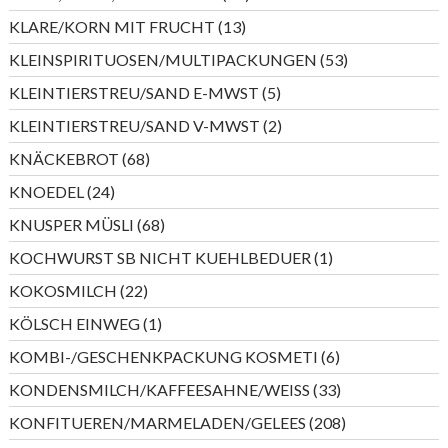
Produkte
13
KLARE/KORN MIT FRUCHT
13
Produkte
53
KLEINSPIRITUOSEN/MULTIPACKUNGEN
53
Produkte
5
KLEINTIERSTREU/SAND E-MWST
5
Produkte
2
KLEINTIERSTREU/SAND V-MWST
2
Produkte
68
KNÄCKEBROT
68
Produkte
24
KNOEDEL
24
Produkte
68
KNUSPER MÜSLI
68
Produkte
1
KOCHWURST SB NICHT KUEHLBEDUER
1
Produkt
22
KOKOSMILCH
22
Produkte
1
KÖLSCH EINWEG
1
Produkt
6
KOMBI-/GESCHENKPACKUNG KOSMETI
6
Produkte
33
KONDENSMILCH/KAFFEESAHNE/WEISS
33
Produkte
208
KONFITUEREN/MARMELADEN/GELEES
208
Produkte