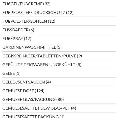
Produkte
32
FUßGEL/FUßCREME
32
Produkte
12
FUßPFLASTER/-DRUCKSCHUTZ
12
Produkte
12
FUßPOLSTER/SOHLEN
12
Produkte
6
FUSSBAEDER
6
Produkte
17
FUßSPRAY
17
Produkte
5
GARDINENWASCHMITTEL
5
Produkte
9
GEBISSREINIGER/TABLETTEN/PULVE
9
Produkte
8
GEFÜLLTE TEIGWAREN UNGEKÜHLT
8
Produkte
1
GELEE
1
Produkt
4
GELEE-/SENFSAUCEN
4
Produkte
124
GEMUESE DOSE
124
Produkte
80
GEMUESE GLAS/PACKUNG
80
Produkte
4
GEMUESESAEFTE FL.EW GLAS/PET
4
Produkte
1
GEMUESESAEFTE PACKUNG
1