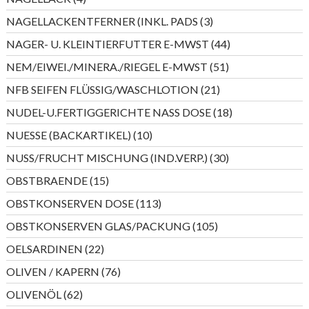
Produkte
3
NAGELLACKENTFERNER (INKL. PADS
3
Produkte
44
NAGER- U. KLEINTIERFUTTER E-MWST
44
Produkte
51
NEM/EIWEI./MINERA./RIEGEL E-MWST
51
Produkte
21
NFB SEIFEN FLÜSSIG/WASCHLOTION
21
Produkte
18
NUDEL-U.FERTIGGERICHTE NASS DOSE
18
Produkte
10
NUESSE (BACKARTIKEL)
10
Produkte
30
NUSS/FRUCHT MISCHUNG (IND.VERP.)
30
Produkte
15
OBSTBRAENDE
15
Produkte
113
OBSTKONSERVEN DOSE
113
Produkte
105
OBSTKONSERVEN GLAS/PACKUNG
105
Produkte
22
OELSARDINEN
22
Produkte
76
OLIVEN / KAPERN
76
Produkte
62
OLIVENÖL
62
Produkte