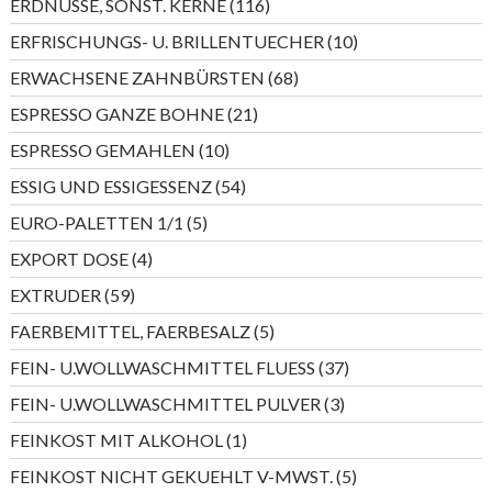
116
ERDNÜSSE, SONST. KERNE
116
Produkte
10
ERFRISCHUNGS- U. BRILLENTUECHER
10
Produkte
68
ERWACHSENE ZAHNBÜRSTEN
68
Produkte
21
ESPRESSO GANZE BOHNE
21
Produkte
10
ESPRESSO GEMAHLEN
10
Produkte
54
ESSIG UND ESSIGESSENZ
54
Produkte
5
EURO-PALETTEN 1/1
5
Produkte
4
EXPORT DOSE
4
Produkte
59
EXTRUDER
59
Produkte
5
FAERBEMITTEL, FAERBESALZ
5
Produkte
37
FEIN- U.WOLLWASCHMITTEL FLUESS
37
Produkte
3
FEIN- U.WOLLWASCHMITTEL PULVER
3
Produkte
1
FEINKOST MIT ALKOHOL
1
Produkt
5
FEINKOST NICHT GEKUEHLT V-MWST.
5