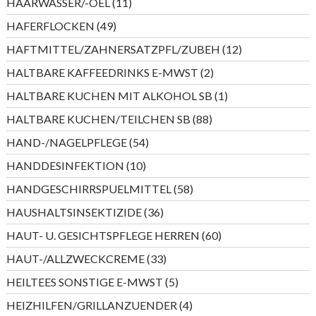
11
HAARWASSER/-OEL
11
Produkte
49
HAFERFLOCKEN
49
Produkte
12
HAFTMITTEL/ZAHNERSATZPFL/ZUBEH
12
Produkte
2
HALTBARE KAFFEEDRINKS E-MWST
2
Produkte
1
HALTBARE KUCHEN MIT ALKOHOL SB
1
Produkt
88
HALTBARE KUCHEN/TEILCHEN SB
88
Produkte
54
HAND-/NAGELPFLEGE
54
Produkte
10
HANDDESINFEKTION
10
Produkte
58
HANDGESCHIRRSPUELMITTEL
58
Produkte
36
HAUSHALTSINSEKTIZIDE
36
Produkte
60
HAUT- U. GESICHTSPFLEGE HERREN
60
Produkte
33
HAUT-/ALLZWECKCREME
33
Produkte
5
HEILTEES SONSTIGE E-MWST
5
Produkte
4
HEIZHILFEN/GRILLANZUENDER
4