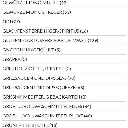
12
GEWÜRZE MONO MÜHLE
12
Produkte
53
GEWÜRZE MONO STREUER
53
Produkte
27
GIN
27
Produkte
16
GLAS-/FENSTERREINIGER/SPIRITUS
16
Produkte
129
GLUTEN-/LAKTOSEFREIE ART. E-MWST
129
Produkte
9
GNOCCHI UNGEKÜHLT
9
Produkte
3
GRAPPA
3
Produkte
2
GRILLHOLZKOHLE,-BRIKETT
2
Produkte
70
GRILLSAUCEN UND DIPSGLAS
70
Produkte
68
GRILLSAUCEN UND DIPSSQUEEZE
68
Produkte
8
GRISSINI, MEDITER. G EBÄCKARTEN
8
Produkte
84
GROB- U. VOLLWASCHMITTEL FLUES
84
Produkte
48
GROB- U. VOLLWASCHMITTEL PULVE
48
Produkte
13
GRÜNER TEE BEUTEL
13