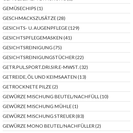
Produkt
1
GEMÜSECHIPS
1
Produkt
28
GESCHMACKSZUSÄTZE
28
Produkte
129
GESICHTS- U. AUGENPFLEGE
129
Produkte
41
GESICHTSPFLEGEMASKEN
41
Produkte
75
GESICHTSREINIGUNG
75
Produkte
22
GESICHTSREINIGUNGSTÜCHER
22
Produkte
32
GETR.PUL.SPORT.DRI.SIR.E-MWST.
32
Produkte
13
GETREIDE, ÖL UND KEIMSAATEN
13
Produkte
2
GETROCKNETE PILZE
2
Produkte
10
GEWÜRZE MISCHUNG BEUTEL/NACHFÜLL
10
Produkte
1
GEWÜRZE MISCHUNG MÜHLE
1
Produkt
83
GEWÜRZE MISCHUNG STREUER
83
Produkte
2
GEWÜRZE MONO BEUTEL/NACHFÜLLER
2
Produkte