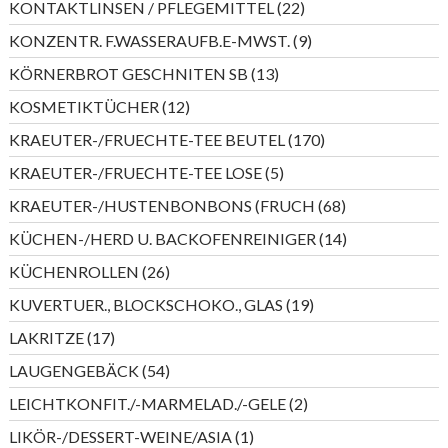
22
KONTAKTLINSEN / PFLEGEMITTEL
22
Produkte
9
KONZENTR. F.WASSERAUFB.E-MWST.
9
Produkte
13
KÖRNERBROT GESCHNITEN SB
13
Produkte
12
KOSMETIKTÜCHER
12
Produkte
170
KRAEUTER-/FRUECHTE-TEE BEUTEL
170
Produkte
5
KRAEUTER-/FRUECHTE-TEE LOSE
5
Produkte
68
KRAEUTER-/HUSTENBONBONS (FRUCH
68
Produkte
14
KÜCHEN-/HERD U. BACKOFENREINIGER
14
Produkte
26
KÜCHENROLLEN
26
Produkte
19
KUVERTUER., BLOCKSCHOKO., GLAS
19
Produkte
17
LAKRITZE
17
Produkte
54
LAUGENGEBÄCK
54
Produkte
2
LEICHTKONFIT./-MARMELAD./-GELE
2
Produkte
1
LIKÖR-/DESSERT-WEINE/ASIA
1