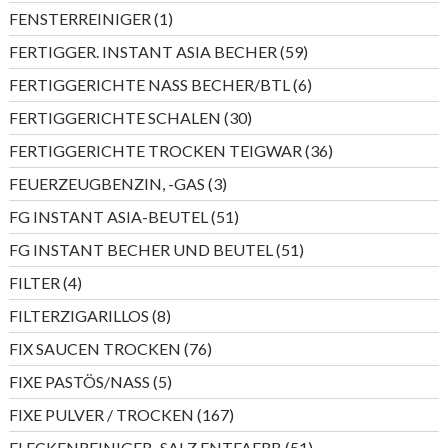
Produkte
1
FENSTERREINIGER
1
Produkt
59
FERTIGGER. INSTANT ASIA BECHER
59
Produkte
6
FERTIGGERICHTE NASS BECHER/BTL
6
Produkte
30
FERTIGGERICHTE SCHALEN
30
Produkte
36
FERTIGGERICHTE TROCKEN TEIGWAR
36
Produkte
3
FEUERZEUGBENZIN, -GAS
3
Produkte
51
FG INSTANT ASIA-BEUTEL
51
Produkte
51
FG INSTANT BECHER UND BEUTEL
51
Produkte
4
FILTER
4
Produkte
8
FILTERZIGARILLOS
8
Produkte
76
FIX SAUCEN TROCKEN
76
Produkte
5
FIXE PASTÖS/NASS
5
Produkte
167
FIXE PULVER / TROCKEN
167
Produkte
51
FLECKENREINIGER,-SALZ,ENTFAERB
51