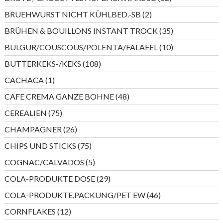
Produkte
2
BRUEHWURST NICHT KÜHLBED.-SB
2
Produkte
35
BRÜHEN & BOUILLONS INSTANT TROCK
35
Produkte
10
BULGUR/COUSCOUS/POLENTA/FALAFEL
10
Produkte
108
BUTTERKEKS-/KEKS
108
Produkte
1
CACHACA
1
Produkt
48
CAFE CREMA GANZE BOHNE
48
Produkte
75
CEREALIEN
75
Produkte
26
CHAMPAGNER
26
Produkte
75
CHIPS UND STICKS
75
Produkte
5
COGNAC/CALVADOS
5
Produkte
29
COLA-PRODUKTE DOSE
29
Produkte
46
COLA-PRODUKTE,PACKUNG/PET EW
46
Produkte
12
CORNFLAKES
12
Produkte