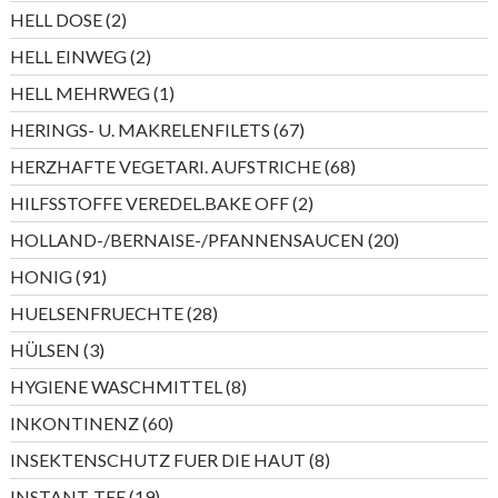
Produkte
2
HELL DOSE
2
Produkte
2
HELL EINWEG
2
Produkte
1
HELL MEHRWEG
1
Produkt
67
HERINGS- U. MAKRELENFILETS
67
Produkte
68
HERZHAFTE VEGETARI. AUFSTRICHE
68
Produkte
2
HILFSSTOFFE VEREDEL.BAKE OFF
2
Produkte
20
HOLLAND-/BERNAISE-/PFANNENSAUCEN
20
Produkte
91
HONIG
91
Produkte
28
HUELSENFRUECHTE
28
Produkte
3
HÜLSEN
3
Produkte
8
HYGIENE WASCHMITTEL
8
Produkte
60
INKONTINENZ
60
Produkte
8
INSEKTENSCHUTZ FUER DIE HAUT
8
Produkte
19
INSTANT-TEE
19