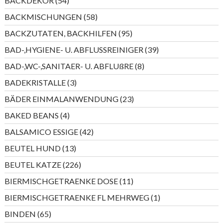
BACKDEKOR
54
Produkte
58
BACKMISCHUNGEN
58
Produkte
95
BACKZUTATEN, BACKHILFEN
95
Produkte
39
BAD-,HYGIENE- U. ABFLUSSREINIGER
39
Produkte
8
BAD-,WC-,SANITAER- U. ABFLUßRE
8
Produkte
3
BADEKRISTALLE
3
Produkte
23
BÄDER EINMALANWENDUNG
23
Produkte
4
BAKED BEANS
4
Produkte
42
BALSAMICO ESSIGE
42
Produkte
13
BEUTEL HUND
13
Produkte
226
BEUTEL KATZE
226
Produkte
11
BIERMISCHGETRAENKE DOSE
11
Produkte
1
BIERMISCHGETRAENKE FL MEHRWEG
1
Produkt
65
BINDEN
65