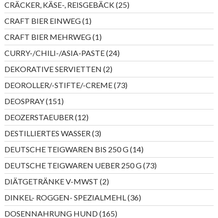
25
CRÄCKER, KÄSE-, REISGEBÄCK
25
Produkte
1
CRAFT BIER EINWEG
1
Produkt
1
CRAFT BIER MEHRWEG
1
Produkt
24
CURRY-/CHILI-/ASIA-PASTE
24
Produkte
2
DEKORATIVE SERVIETTEN
2
Produkte
73
DEOROLLER/-STIFTE/-CREME
73
Produkte
151
DEOSPRAY
151
Produkte
12
DEOZERSTAEUBER
12
Produkte
3
DESTILLIERTES WASSER
3
Produkte
14
DEUTSCHE TEIGWAREN BIS 250 G
14
Produkte
73
DEUTSCHE TEIGWAREN UEBER 250 G
73
Produkte
2
DIÄTGETRÄNKE V-MWST
2
Produkte
36
DINKEL- ROGGEN- SPEZIALMEHL
36
Produkte
165
DOSENNAHRUNG HUND
165