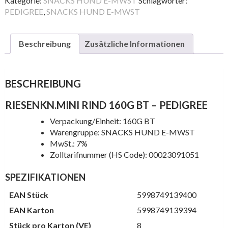
Kategorie:
SNACKS HUND E-MWST
Schlagwörter:
Menge
PEDIGREE
,
SNACKS HUND E-MWST
Beschreibung
Zusätzliche Informationen
BESCHREIBUNG
RIESENKN.MINI RIND 160G BT – PEDIGREE
Verpackung/Einheit: 160G BT
Warengruppe: SNACKS HUND E-MWST
MwSt.: 7%
Zolltarifnummer (HS Code): 00023091051
SPEZIFIKATIONEN
EAN Stück
5998749139400
EAN Karton
5998749139394
Stück pro Karton (VE)
8