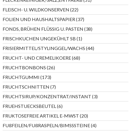
Produkte
22
FLEISCH- U. WILDKONSERVEN
22
Produkte
37
FOLIEN UND HAUSHALTSPAPIER
37
Produkte
38
FONDS, BRÜHEN FLÜSSIG U. PASTEN
38
Produkte
1
FRISCHKUCHEN UNGEKÜHLT SB
1
Produkt
44
FRISIERMITTEL/STYLINGGEL/WACHS
44
Produkte
68
FRUCHT- UND CREMELIKOERE
68
Produkte
26
FRUCHTBONBONS
26
Produkte
173
FRUCHTGUMMI
173
Produkte
7
FRUCHTSCHNITTEN
7
Produkte
3
FRUCHTSIRUP/KONZENTRAT/INSTANT
3
Produkte
6
FRUEHSTUECKSBEUTEL
6
Produkte
20
FRUKTOSEFREIE ARTIKEL E-MWST
20
Produkte
4
FUßFEILEN/FUßRASPELN/BIMSSSTEINE
4