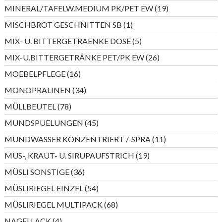
Produkt
19
MINERAL/TAFELW.MEDIUM PK/PET EW
19
Produkte
1
MISCHBROT GESCHNITTEN SB
1
Produkt
5
MIX- U. BITTERGETRAENKE DOSE
5
Produkte
26
MIX-U.BITTERGETRÄNKE PET/PK EW
26
Produkte
16
MOEBELPFLEGE
16
Produkte
34
MONOPRALINEN
34
Produkte
78
MÜLLBEUTEL
78
Produkte
45
MUNDSPUELUNGEN
45
Produkte
11
MUNDWASSER KONZENTRIERT /-SPRA
11
Produkte
19
MUS-, KRAUT- U. SIRUPAUFSTRICH
19
Produkte
36
MÜSLI SONSTIGE
36
Produkte
54
MÜSLIRIEGEL EINZEL
54
Produkte
68
MÜSLIRIEGEL MULTIPACK
68
Produkte
4
NAGELLACK
4