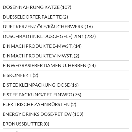
Produkte
107
DOSENNAHRUNG KATZE
107
Produkte
2
DUESSELDORFER PALETTE
2
Produkte
16
DUFTKERZEN/-ÖLE/RÄUCHERWERK
16
Produkte
237
DUSCHBAD (INKL.DUSCHGELE) 2IN1
237
Produkte
14
EINMACHPRODUKTE E-MWST.
14
Produkte
2
EINMACHPRODUKTE V-MWST.
2
Produkte
24
EINWEGRASIERER DAMEN U. HERREN
24
Produkte
2
EISKONFEKT
2
Produkte
16
EISTEE KLEINPACKUNG, DOSE
16
Produkte
75
EISTEE PACKUNG/PET EINWEG
75
Produkte
2
ELEKTRISCHE ZAHNBÜRSTEN
2
Produkte
109
ENERGY DRINKS DOSE/PET EW
109
Produkte
8
ERDNUSSBUTTER
8
Produkte