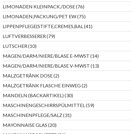
Produkt
76
LIMONADEN KLEINPACK./DOSE
76
Produkte
75
LIMONADEN,PACKUNG/PET EW
75
Produkte
41
LIPPENPFLEGE(STIFTE,CREMES,BAL
41
Produkte
79
LUFTVERBESSERER
79
Produkte
10
LUTSCHER
10
Produkte
14
MAGEN/DARM/NIERE/BLASE E-MWST
14
Produkte
13
MAGEN/DARM/NIERE/BLASE V-MWST
13
Produkte
2
MALZGETRÄNK DOSE
2
Produkte
2
MALZGETRÄNK FLASCHE EINWEG
2
Produkte
30
MANDELN (BACKARTIKEL)
30
Produkte
59
MASCHINENGESCHIRRSPÜLMITTEL
59
Produkte
31
MASCHINENPFLEGE/SALZ
31
Produkte
20
MAYONNAISE GLAS
20
Produkte