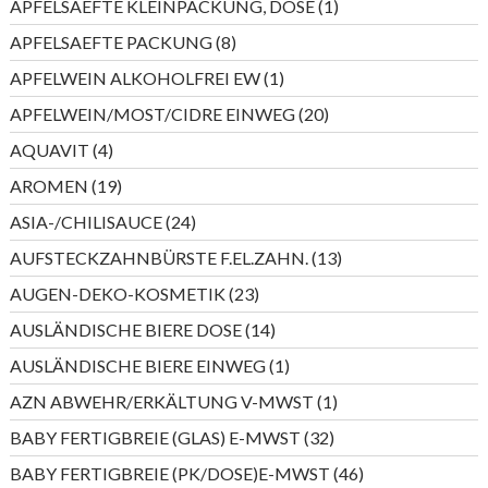
1
APFELSAEFTE KLEINPACKUNG, DOSE
1
Produkt
8
APFELSAEFTE PACKUNG
8
Produkte
1
APFELWEIN ALKOHOLFREI EW
1
Produkt
20
APFELWEIN/MOST/CIDRE EINWEG
20
Produkte
4
AQUAVIT
4
Produkte
19
AROMEN
19
Produkte
24
ASIA-/CHILISAUCE
24
Produkte
13
AUFSTECKZAHNBÜRSTE F.EL.ZAHN.
13
Produkte
23
AUGEN-DEKO-KOSMETIK
23
Produkte
14
AUSLÄNDISCHE BIERE DOSE
14
Produkte
1
AUSLÄNDISCHE BIERE EINWEG
1
Produkt
1
AZN ABWEHR/ERKÄLTUNG V-MWST
1
Produkt
32
BABY FERTIGBREIE (GLAS) E-MWST
32
Produkte
46
BABY FERTIGBREIE (PK/DOSE)E-MWST
46