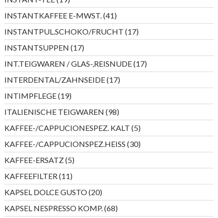
Produkte
41
INSTANTKAFFEE E-MWST.
41
Produkte
17
INSTANTPUL.SCHOKO/FRUCHT
17
Produkte
17
INSTANTSUPPEN
17
Produkte
17
INT.TEIGWAREN / GLAS-,REISNUDE
17
Produkte
17
INTERDENTAL/ZAHNSEIDE
17
Produkte
19
INTIMPFLEGE
19
Produkte
98
ITALIENISCHE TEIGWAREN
98
Produkte
5
KAFFEE-/CAPPUCIONESPEZ. KALT
5
Produkte
30
KAFFEE-/CAPPUCIONSPEZ.HEISS
30
Produkte
5
KAFFEE-ERSATZ
5
Produkte
11
KAFFEEFILTER
11
Produkte
20
KAPSEL DOLCE GUSTO
20
Produkte
68
KAPSEL NESPRESSO KOMP.
68