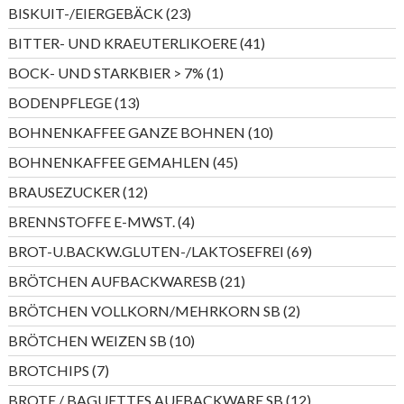
Produkte
23
BISKUIT-/EIERGEBÄCK
23
Produkte
41
BITTER- UND KRAEUTERLIKOERE
41
Produkte
1
BOCK- UND STARKBIER > 7%
1
Produkt
13
BODENPFLEGE
13
Produkte
10
BOHNENKAFFEE GANZE BOHNEN
10
Produkte
45
BOHNENKAFFEE GEMAHLEN
45
Produkte
12
BRAUSEZUCKER
12
Produkte
4
BRENNSTOFFE E-MWST.
4
Produkte
69
BROT-U.BACKW.GLUTEN-/LAKTOSEFREI
69
Produkte
21
BRÖTCHEN AUFBACKWARESB
21
Produkte
2
BRÖTCHEN VOLLKORN/MEHRKORN SB
2
Produkte
10
BRÖTCHEN WEIZEN SB
10
Produkte
7
BROTCHIPS
7
Produkte
12
BROTE / BAGUETTES AUFBACKWARE SB
12