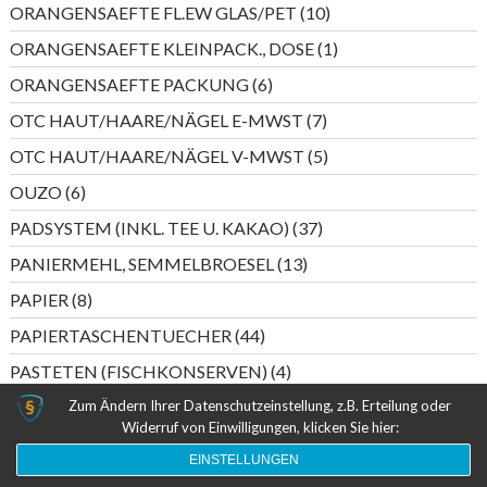
10
ORANGENSAEFTE FL.EW GLAS/PET
10
Produkte
1
ORANGENSAEFTE KLEINPACK., DOSE
1
Produkt
6
ORANGENSAEFTE PACKUNG
6
Produkte
7
OTC HAUT/HAARE/NÄGEL E-MWST
7
Produkte
5
OTC HAUT/HAARE/NÄGEL V-MWST
5
Produkte
6
OUZO
6
Produkte
37
PADSYSTEM (INKL. TEE U. KAKAO)
37
Produkte
13
PANIERMEHL, SEMMELBROESEL
13
Produkte
8
PAPIER
8
Produkte
44
PAPIERTASCHENTUECHER
44
Produkte
4
PASTETEN (FISCHKONSERVEN)
4
Produkte
6
Zum Ändern Ihrer Datenschutzeinstellung, z.B. Erteilung oder
PASTETEN (WURST)
6
Widerruf von Einwilligungen, klicken Sie hier:
Produkte
5
PERLWEIN DEUTSCHLAND
5
EINSTELLUNGEN
Produkte
20
PERLWEIN ITALIEN/SPANIEN
20