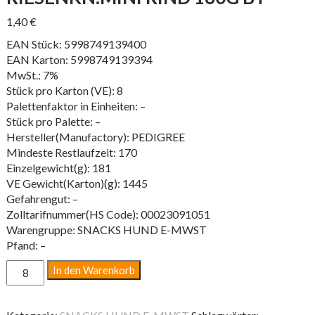
1,40
€
EAN Stück: 5998749139400
EAN Karton: 5998749139394
MwSt.: 7%
Stück pro Karton (VE): 8
Palettenfaktor in Einheiten: –
Stück pro Palette: –
Hersteller(Manufactory): PEDIGREE
Mindeste Restlaufzeit: 170
Einzelgewicht(g): 181
VE Gewicht(Karton)(g): 1445
Gefahrengut: –
Zolltarifnummer(HS Code): 00023091051
Warengruppe: SNACKS HUND E-MWST
Pfand: –
RIESENKN.MINI
In den Warenkorb
RIND
160G
BT