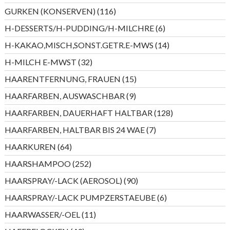
Produkte
116
GURKEN (KONSERVEN)
116
Produkte
6
H-DESSERTS/H-PUDDING/H-MILCHRE
6
Produkte
14
H-KAKAO,MISCH,SONST.GETR.E-MWS
14
Produkte
32
H-MILCH E-MWST
32
Produkte
15
HAARENTFERNUNG, FRAUEN
15
Produkte
9
HAARFARBEN, AUSWASCHBAR
9
Produkte
128
HAARFARBEN, DAUERHAFT HALTBAR
128
Produkte
7
HAARFARBEN, HALTBAR BIS 24 WAE
7
Produkte
64
HAARKUREN
64
Produkte
252
HAARSHAMPOO
252
Produkte
90
HAARSPRAY/-LACK (AEROSOL)
90
Produkte
6
HAARSPRAY/-LACK PUMPZERSTAEUBE
6
Produkte
11
HAARWASSER/-OEL
11
Produkte