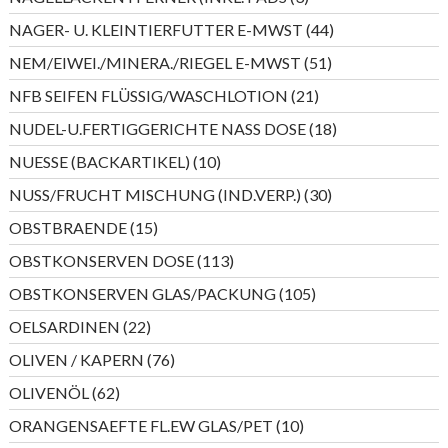
Produkte
44
NAGER- U. KLEINTIERFUTTER E-MWST
44
Produkte
51
NEM/EIWEI./MINERA./RIEGEL E-MWST
51
Produkte
21
NFB SEIFEN FLÜSSIG/WASCHLOTION
21
Produkte
18
NUDEL-U.FERTIGGERICHTE NASS DOSE
18
Produkte
10
NUESSE (BACKARTIKEL)
10
Produkte
30
NUSS/FRUCHT MISCHUNG (IND.VERP.)
30
Produkte
15
OBSTBRAENDE
15
Produkte
113
OBSTKONSERVEN DOSE
113
Produkte
105
OBSTKONSERVEN GLAS/PACKUNG
105
Produkte
22
OELSARDINEN
22
Produkte
76
OLIVEN / KAPERN
76
Produkte
62
OLIVENÖL
62
Produkte
10
ORANGENSAEFTE FL.EW GLAS/PET
10
Produkte