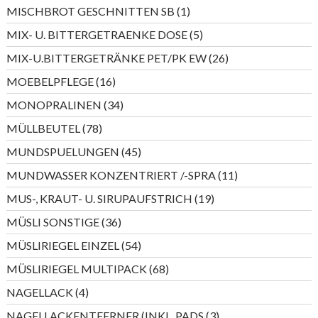
Produkte
1
MISCHBROT GESCHNITTEN SB
1
Produkt
5
MIX- U. BITTERGETRAENKE DOSE
5
Produkte
26
MIX-U.BITTERGETRÄNKE PET/PK EW
26
Produkte
16
MOEBELPFLEGE
16
Produkte
34
MONOPRALINEN
34
Produkte
78
MÜLLBEUTEL
78
Produkte
45
MUNDSPUELUNGEN
45
Produkte
11
MUNDWASSER KONZENTRIERT /-SPRA
11
Produkte
19
MUS-, KRAUT- U. SIRUPAUFSTRICH
19
Produkte
36
MÜSLI SONSTIGE
36
Produkte
54
MÜSLIRIEGEL EINZEL
54
Produkte
68
MÜSLIRIEGEL MULTIPACK
68
Produkte
4
NAGELLACK
4
Produkte
3
NAGELLACKENTFERNER (INKL. PADS
3