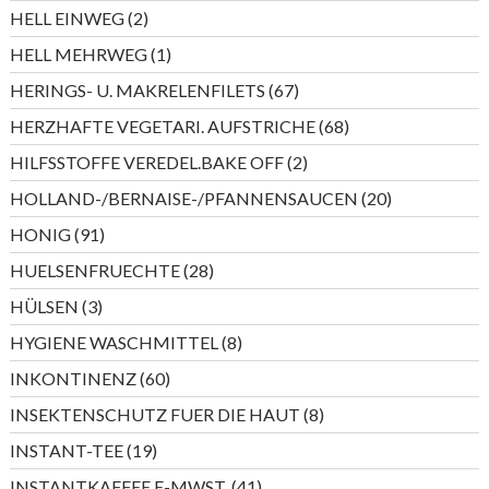
Produkte
2
HELL EINWEG
2
Produkte
1
HELL MEHRWEG
1
Produkt
67
HERINGS- U. MAKRELENFILETS
67
Produkte
68
HERZHAFTE VEGETARI. AUFSTRICHE
68
Produkte
2
HILFSSTOFFE VEREDEL.BAKE OFF
2
Produkte
20
HOLLAND-/BERNAISE-/PFANNENSAUCEN
20
Produkte
91
HONIG
91
Produkte
28
HUELSENFRUECHTE
28
Produkte
3
HÜLSEN
3
Produkte
8
HYGIENE WASCHMITTEL
8
Produkte
60
INKONTINENZ
60
Produkte
8
INSEKTENSCHUTZ FUER DIE HAUT
8
Produkte
19
INSTANT-TEE
19
Produkte
41
INSTANTKAFFEE E-MWST.
41