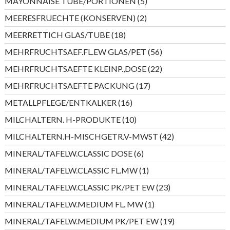
5
MAYONNAISE TUBE/PORTIONEN
5
Produkte
2
MEERESFRUECHTE (KONSERVEN)
2
Produkte
18
MEERRETTICH GLAS/TUBE
18
Produkte
56
MEHRFRUCHTSAEF.FL.EW GLAS/PET
56
Produkte
22
MEHRFRUCHTSAEFTE KLEINP.,DOSE
22
Produkte
17
MEHRFRUCHTSAEFTE PACKUNG
17
Produkte
16
METALLPFLEGE/ENTKALKER
16
Produkte
10
MILCHALTERN. H-PRODUKTE
10
Produkte
42
MILCHALTERN.H-MISCHGETR.V-MWST
42
Produkte
6
MINERAL/TAFELW.CLASSIC DOSE
6
Produkte
1
MINERAL/TAFELW.CLASSIC FL.MW
1
Produkt
23
MINERAL/TAFELW.CLASSIC PK/PET EW
23
Produkte
1
MINERAL/TAFELW.MEDIUM FL. MW
1
Produkt
19
MINERAL/TAFELW.MEDIUM PK/PET EW
19