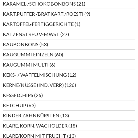
21
KARAMEL-/SCHOKOBONBONS
21
Produkte
9
KART.PUFFER /BRATKART./ROESTI
9
Produkte
1
KARTOFFEL-FERTIGGERICHTE
1
Produkt
27
KATZENSTREU V-MWST
27
Produkte
53
KAUBONBONS
53
Produkte
60
KAUGUMMI EINZELN
60
Produkte
6
KAUGUMMI MULTI
6
Produkte
12
KEKS- / WAFFELMISCHUNG
12
Produkte
126
KERNE/NÜSSE (IND. VERP.)
126
Produkte
26
KESSELCHIPS
26
Produkte
63
KETCHUP
63
Produkte
13
KINDER ZAHNBÜRSTEN
13
Produkte
18
KLARE, KORN, WACHOLDER
18
Produkte
13
KLARE/KORN MIT FRUCHT
13