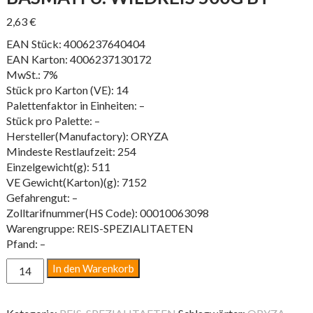
2,63
€
EAN Stück: 4006237640404
EAN Karton: 4006237130172
MwSt.: 7%
Stück pro Karton (VE): 14
Palettenfaktor in Einheiten: –
Stück pro Palette: –
Hersteller(Manufactory): ORYZA
Mindeste Restlaufzeit: 254
Einzelgewicht(g): 511
VE Gewicht(Karton)(g): 7152
Gefahrengut: –
Zolltarifnummer(HS Code): 00010063098
Warengruppe: REIS-SPEZIALITAETEN
Pfand: –
BASMATI
In den Warenkorb
U.
WILDREIS
500G