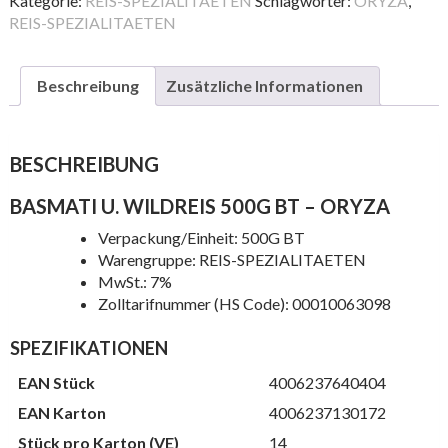
Kategorie:
REIS-SPEZIALITAETEN
Schlagwörter:
ORYZA
,
BT
REIS-SPEZIALITAETEN
Menge
Beschreibung
Zusätzliche Informationen
BESCHREIBUNG
BASMATI U. WILDREIS 500G BT – ORYZA
Verpackung/Einheit: 500G BT
Warengruppe: REIS-SPEZIALITAETEN
MwSt.: 7%
Zolltarifnummer (HS Code): 00010063098
SPEZIFIKATIONEN
EAN Stück
4006237640404
EAN Karton
4006237130172
Stück pro Karton (VE)
14