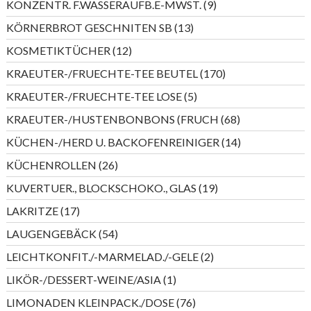
9
KONZENTR. F.WASSERAUFB.E-MWST.
9
Produkte
13
KÖRNERBROT GESCHNITEN SB
13
Produkte
12
KOSMETIKTÜCHER
12
Produkte
170
KRAEUTER-/FRUECHTE-TEE BEUTEL
170
Produkte
5
KRAEUTER-/FRUECHTE-TEE LOSE
5
Produkte
68
KRAEUTER-/HUSTENBONBONS (FRUCH
68
Produkte
14
KÜCHEN-/HERD U. BACKOFENREINIGER
14
Produkte
26
KÜCHENROLLEN
26
Produkte
19
KUVERTUER., BLOCKSCHOKO., GLAS
19
Produkte
17
LAKRITZE
17
Produkte
54
LAUGENGEBÄCK
54
Produkte
2
LEICHTKONFIT./-MARMELAD./-GELE
2
Produkte
1
LIKÖR-/DESSERT-WEINE/ASIA
1
Produkt
76
LIMONADEN KLEINPACK./DOSE
76