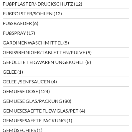
Produkte
12
FUßPFLASTER/-DRUCKSCHUTZ
12
Produkte
12
FUßPOLSTER/SOHLEN
12
Produkte
6
FUSSBAEDER
6
Produkte
17
FUßSPRAY
17
Produkte
5
GARDINENWASCHMITTEL
5
Produkte
9
GEBISSREINIGER/TABLETTEN/PULVE
9
Produkte
8
GEFÜLLTE TEIGWAREN UNGEKÜHLT
8
Produkte
1
GELEE
1
Produkt
4
GELEE-/SENFSAUCEN
4
Produkte
124
GEMUESE DOSE
124
Produkte
80
GEMUESE GLAS/PACKUNG
80
Produkte
4
GEMUESESAEFTE FL.EW GLAS/PET
4
Produkte
1
GEMUESESAEFTE PACKUNG
1
Produkt
1
GEMÜSECHIPS
1