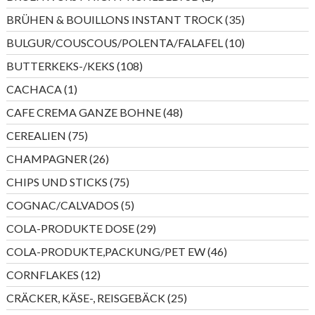
Produkte
35
BRÜHEN & BOUILLONS INSTANT TROCK
35
Produkte
10
BULGUR/COUSCOUS/POLENTA/FALAFEL
10
Produkte
108
BUTTERKEKS-/KEKS
108
Produkte
1
CACHACA
1
Produkt
48
CAFE CREMA GANZE BOHNE
48
Produkte
75
CEREALIEN
75
Produkte
26
CHAMPAGNER
26
Produkte
75
CHIPS UND STICKS
75
Produkte
5
COGNAC/CALVADOS
5
Produkte
29
COLA-PRODUKTE DOSE
29
Produkte
46
COLA-PRODUKTE,PACKUNG/PET EW
46
Produkte
12
CORNFLAKES
12
Produkte
25
CRÄCKER, KÄSE-, REISGEBÄCK
25
Produkte