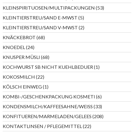
Produkte
53
KLEINSPIRITUOSEN/MULTIPACKUNGEN
53
Produkte
5
KLEINTIERSTREU/SAND E-MWST
5
Produkte
2
KLEINTIERSTREU/SAND V-MWST
2
Produkte
68
KNÄCKEBROT
68
Produkte
24
KNOEDEL
24
Produkte
68
KNUSPER MÜSLI
68
Produkte
1
KOCHWURST SB NICHT KUEHLBEDUER
1
Produkt
22
KOKOSMILCH
22
Produkte
1
KÖLSCH EINWEG
1
Produkt
6
KOMBI-/GESCHENKPACKUNG KOSMETI
6
Produkte
33
KONDENSMILCH/KAFFEESAHNE/WEISS
33
Produkte
208
KONFITUEREN/MARMELADEN/GELEES
208
Produkte
22
KONTAKTLINSEN / PFLEGEMITTEL
22
Produkte