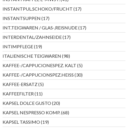
Produkte
17
INSTANTPUL.SCHOKO/FRUCHT
17
Produkte
17
INSTANTSUPPEN
17
Produkte
17
INT.TEIGWAREN / GLAS-,REISNUDE
17
Produkte
17
INTERDENTAL/ZAHNSEIDE
17
Produkte
19
INTIMPFLEGE
19
Produkte
98
ITALIENISCHE TEIGWAREN
98
Produkte
5
KAFFEE-/CAPPUCIONESPEZ. KALT
5
Produkte
30
KAFFEE-/CAPPUCIONSPEZ.HEISS
30
Produkte
5
KAFFEE-ERSATZ
5
Produkte
11
KAFFEEFILTER
11
Produkte
20
KAPSEL DOLCE GUSTO
20
Produkte
68
KAPSEL NESPRESSO KOMP.
68
Produkte
19
KAPSEL TASSIMO
19
Produkte