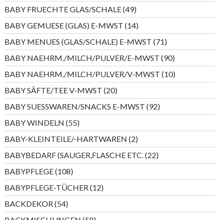
Produkte
49
BABY FRUECHTE GLAS/SCHALE
49
Produkte
14
BABY GEMUESE (GLAS) E-MWST
14
Produkte
71
BABY MENUES (GLAS/SCHALE) E-MWST
71
Produkte
90
BABY NAEHRM./MILCH/PULVER/E-MWST
90
Produkte
10
BABY NAEHRM./MILCH/PULVER/V-MWST
10
Produkte
20
BABY SÄFTE/TEE V-MWST
20
Produkte
92
BABY SUESSWAREN/SNACKS E-MWST
92
Produkte
55
BABY WINDELN
55
Produkte
2
BABY-KLEINTEILE/-HARTWAREN
2
Produkte
22
BABYBEDARF (SAUGER,FLASCHE ETC.
22
Produkte
108
BABYPFLEGE
108
Produkte
12
BABYPFLEGE-TÜCHER
12
Produkte
54
BACKDEKOR
54
Produkte
58
BACKMISCHUNGEN
58