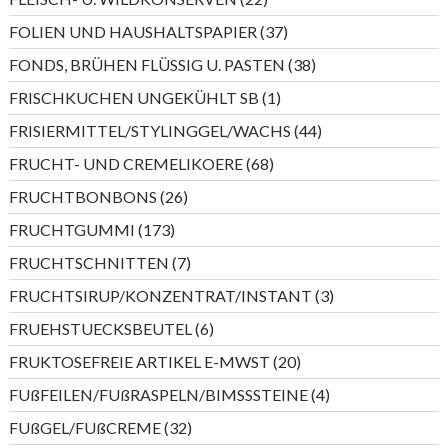
Produkte
37
FOLIEN UND HAUSHALTSPAPIER
37
Produkte
38
FONDS, BRÜHEN FLÜSSIG U. PASTEN
38
Produkte
1
FRISCHKUCHEN UNGEKÜHLT SB
1
Produkt
44
FRISIERMITTEL/STYLINGGEL/WACHS
44
Produkte
68
FRUCHT- UND CREMELIKOERE
68
Produkte
26
FRUCHTBONBONS
26
Produkte
173
FRUCHTGUMMI
173
Produkte
7
FRUCHTSCHNITTEN
7
Produkte
3
FRUCHTSIRUP/KONZENTRAT/INSTANT
3
Produkte
6
FRUEHSTUECKSBEUTEL
6
Produkte
20
FRUKTOSEFREIE ARTIKEL E-MWST
20
Produkte
4
FUßFEILEN/FUßRASPELN/BIMSSSTEINE
4
Produkte
32
FUßGEL/FUßCREME
32