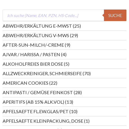
Products
SUCHE
search
25
ABWEHR/ERKÄLTUNG E-MWST
25
Produkte
29
ABWEHR/ERKÄLTUNG V-MWS
29
Produkte
9
AFTER-SUN-MILCH/-CREME
9
Produkte
4
AJVAR / HARISSA / PASTEN
4
Produkte
5
ALKOHOLFREIES BIER DOSE
5
Produkte
70
ALLZWECKREINIGER, SCHMIERSEIFE
70
Produkte
22
AMERICAN COOKIES
22
Produkte
28
ANTIPASTI / GEMÜSE FEINKOST
28
Produkte
13
APERITIFS (AB 15% ALK.VOL)
13
Produkte
10
APFELSAEFTE FL.EW.GLAS/PET
10
Produkte
1
APFELSAEFTE KLEINPACKUNG, DOSE
1
Produkt