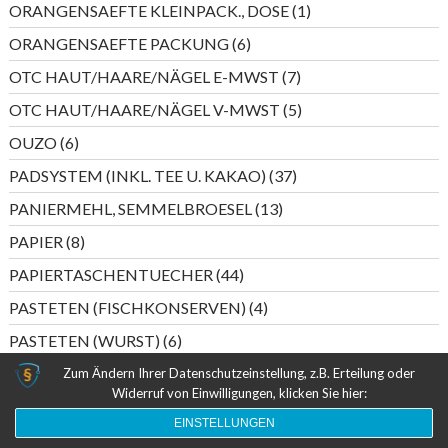
1
ORANGENSAEFTE KLEINPACK., DOSE
1
Produkt
6
ORANGENSAEFTE PACKUNG
6
Produkte
7
OTC HAUT/HAARE/NÄGEL E-MWST
7
Produkte
5
OTC HAUT/HAARE/NÄGEL V-MWST
5
Produkte
6
OUZO
6
Produkte
37
PADSYSTEM (INKL. TEE U. KAKAO)
37
Produkte
13
PANIERMEHL, SEMMELBROESEL
13
Produkte
8
PAPIER
8
Produkte
44
PAPIERTASCHENTUECHER
44
Produkte
4
PASTETEN (FISCHKONSERVEN)
4
Produkte
6
PASTETEN (WURST)
6
Produkte
5
PERLWEIN DEUTSCHLAND
5
Zum Ändern Ihrer Datenschutzeinstellung, z.B. Erteilung oder
Widerruf von Einwilligungen, klicken Sie hier:
Produkte
20
PERLWEIN ITALIEN/SPANIEN
20
EINSTELLUNGEN
Produkte
55
PESTO
55