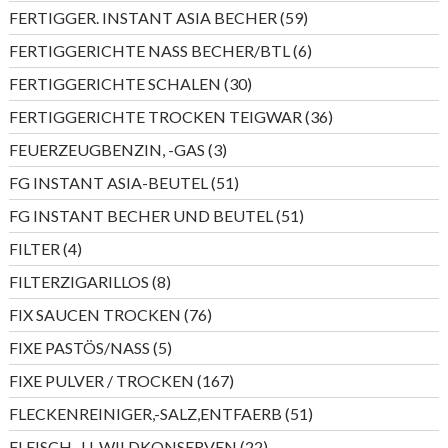
Produkt
59
FERTIGGER. INSTANT ASIA BECHER
59
Produkte
6
FERTIGGERICHTE NASS BECHER/BTL
6
Produkte
30
FERTIGGERICHTE SCHALEN
30
Produkte
36
FERTIGGERICHTE TROCKEN TEIGWAR
36
Produkte
3
FEUERZEUGBENZIN, -GAS
3
Produkte
51
FG INSTANT ASIA-BEUTEL
51
Produkte
51
FG INSTANT BECHER UND BEUTEL
51
Produkte
4
FILTER
4
Produkte
8
FILTERZIGARILLOS
8
Produkte
76
FIX SAUCEN TROCKEN
76
Produkte
5
FIXE PASTÖS/NASS
5
Produkte
167
FIXE PULVER / TROCKEN
167
Produkte
51
FLECKENREINIGER,-SALZ,ENTFAERB
51
Produkte
22
FLEISCH- U. WILDKONSERVEN
22