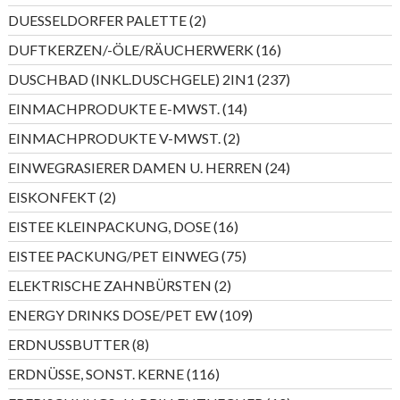
Produkte
2
DUESSELDORFER PALETTE
2
Produkte
16
DUFTKERZEN/-ÖLE/RÄUCHERWERK
16
Produkte
237
DUSCHBAD (INKL.DUSCHGELE) 2IN1
237
Produkte
14
EINMACHPRODUKTE E-MWST.
14
Produkte
2
EINMACHPRODUKTE V-MWST.
2
Produkte
24
EINWEGRASIERER DAMEN U. HERREN
24
Produkte
2
EISKONFEKT
2
Produkte
16
EISTEE KLEINPACKUNG, DOSE
16
Produkte
75
EISTEE PACKUNG/PET EINWEG
75
Produkte
2
ELEKTRISCHE ZAHNBÜRSTEN
2
Produkte
109
ENERGY DRINKS DOSE/PET EW
109
Produkte
8
ERDNUSSBUTTER
8
Produkte
116
ERDNÜSSE, SONST. KERNE
116
Produkte