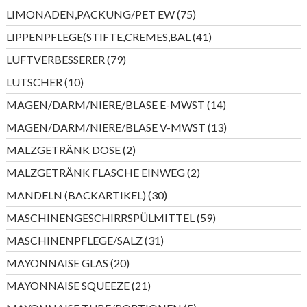
Produkte
75
LIMONADEN,PACKUNG/PET EW
75
Produkte
41
LIPPENPFLEGE(STIFTE,CREMES,BAL
41
Produkte
79
LUFTVERBESSERER
79
Produkte
10
LUTSCHER
10
Produkte
14
MAGEN/DARM/NIERE/BLASE E-MWST
14
Produkte
13
MAGEN/DARM/NIERE/BLASE V-MWST
13
Produkte
2
MALZGETRÄNK DOSE
2
Produkte
2
MALZGETRÄNK FLASCHE EINWEG
2
Produkte
30
MANDELN (BACKARTIKEL)
30
Produkte
59
MASCHINENGESCHIRRSPÜLMITTEL
59
Produkte
31
MASCHINENPFLEGE/SALZ
31
Produkte
20
MAYONNAISE GLAS
20
Produkte
21
MAYONNAISE SQUEEZE
21
Produkte