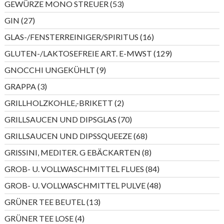
53
GEWÜRZE MONO STREUER
53
Produkte
27
GIN
27
Produkte
16
GLAS-/FENSTERREINIGER/SPIRITUS
16
Produkte
129
GLUTEN-/LAKTOSEFREIE ART. E-MWST
129
Produkte
9
GNOCCHI UNGEKÜHLT
9
Produkte
3
GRAPPA
3
Produkte
2
GRILLHOLZKOHLE,-BRIKETT
2
Produkte
70
GRILLSAUCEN UND DIPSGLAS
70
Produkte
68
GRILLSAUCEN UND DIPSSQUEEZE
68
Produkte
8
GRISSINI, MEDITER. G EBÄCKARTEN
8
Produkte
84
GROB- U. VOLLWASCHMITTEL FLUES
84
Produkte
48
GROB- U. VOLLWASCHMITTEL PULVE
48
Produkte
13
GRÜNER TEE BEUTEL
13
Produkte
4
GRÜNER TEE LOSE
4