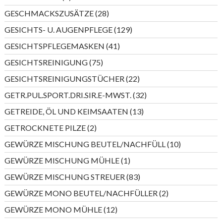
Produkt
28
GESCHMACKSZUSÄTZE
28
Produkte
129
GESICHTS- U. AUGENPFLEGE
129
Produkte
41
GESICHTSPFLEGEMASKEN
41
Produkte
75
GESICHTSREINIGUNG
75
Produkte
22
GESICHTSREINIGUNGSTÜCHER
22
Produkte
32
GETR.PUL.SPORT.DRI.SIR.E-MWST.
32
Produkte
13
GETREIDE, ÖL UND KEIMSAATEN
13
Produkte
2
GETROCKNETE PILZE
2
Produkte
10
GEWÜRZE MISCHUNG BEUTEL/NACHFÜLL
10
Produkte
1
GEWÜRZE MISCHUNG MÜHLE
1
Produkt
83
GEWÜRZE MISCHUNG STREUER
83
Produkte
2
GEWÜRZE MONO BEUTEL/NACHFÜLLER
2
Produkte
12
GEWÜRZE MONO MÜHLE
12
Produkte