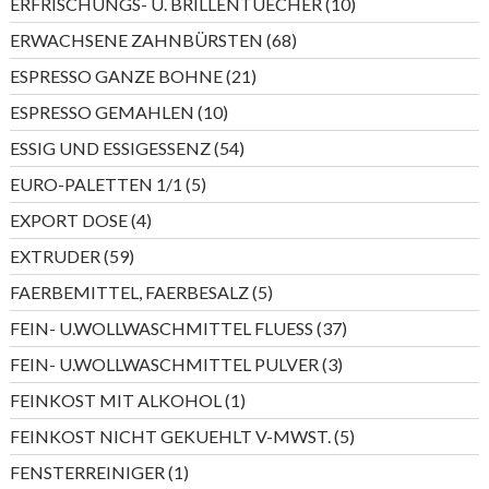
10
ERFRISCHUNGS- U. BRILLENTUECHER
10
Produkte
68
ERWACHSENE ZAHNBÜRSTEN
68
Produkte
21
ESPRESSO GANZE BOHNE
21
Produkte
10
ESPRESSO GEMAHLEN
10
Produkte
54
ESSIG UND ESSIGESSENZ
54
Produkte
5
EURO-PALETTEN 1/1
5
Produkte
4
EXPORT DOSE
4
Produkte
59
EXTRUDER
59
Produkte
5
FAERBEMITTEL, FAERBESALZ
5
Produkte
37
FEIN- U.WOLLWASCHMITTEL FLUESS
37
Produkte
3
FEIN- U.WOLLWASCHMITTEL PULVER
3
Produkte
1
FEINKOST MIT ALKOHOL
1
Produkt
5
FEINKOST NICHT GEKUEHLT V-MWST.
5
Produkte
1
FENSTERREINIGER
1