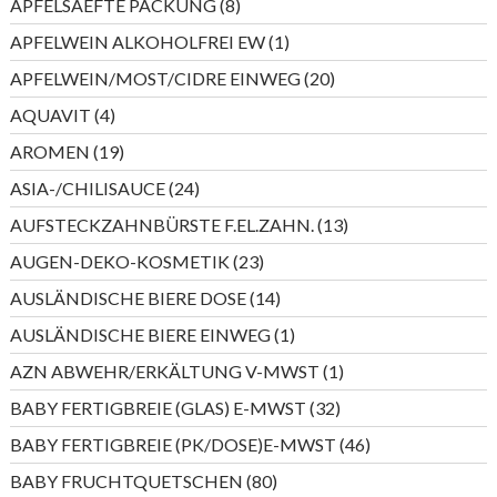
8
APFELSAEFTE PACKUNG
8
Produkte
1
APFELWEIN ALKOHOLFREI EW
1
Produkt
20
APFELWEIN/MOST/CIDRE EINWEG
20
Produkte
4
AQUAVIT
4
Produkte
19
AROMEN
19
Produkte
24
ASIA-/CHILISAUCE
24
Produkte
13
AUFSTECKZAHNBÜRSTE F.EL.ZAHN.
13
Produkte
23
AUGEN-DEKO-KOSMETIK
23
Produkte
14
AUSLÄNDISCHE BIERE DOSE
14
Produkte
1
AUSLÄNDISCHE BIERE EINWEG
1
Produkt
1
AZN ABWEHR/ERKÄLTUNG V-MWST
1
Produkt
32
BABY FERTIGBREIE (GLAS) E-MWST
32
Produkte
46
BABY FERTIGBREIE (PK/DOSE)E-MWST
46
Produkte
80
BABY FRUCHTQUETSCHEN
80