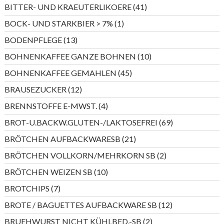
Produkte
41
BITTER- UND KRAEUTERLIKOERE
41
Produkte
1
BOCK- UND STARKBIER > 7%
1
Produkt
13
BODENPFLEGE
13
Produkte
10
BOHNENKAFFEE GANZE BOHNEN
10
Produkte
45
BOHNENKAFFEE GEMAHLEN
45
Produkte
12
BRAUSEZUCKER
12
Produkte
4
BRENNSTOFFE E-MWST.
4
Produkte
69
BROT-U.BACKW.GLUTEN-/LAKTOSEFREI
69
Produkte
21
BRÖTCHEN AUFBACKWARESB
21
Produkte
2
BRÖTCHEN VOLLKORN/MEHRKORN SB
2
Produkte
10
BRÖTCHEN WEIZEN SB
10
Produkte
7
BROTCHIPS
7
Produkte
12
BROTE / BAGUETTES AUFBACKWARE SB
12
Produkte
2
BRUEHWURST NICHT KÜHLBED.-SB
2