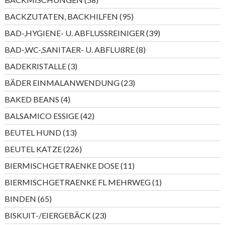
Produkte
95
BACKZUTATEN, BACKHILFEN
95
Produkte
39
BAD-,HYGIENE- U. ABFLUSSREINIGER
39
Produkte
8
BAD-,WC-,SANITAER- U. ABFLUßRE
8
Produkte
3
BADEKRISTALLE
3
Produkte
23
BÄDER EINMALANWENDUNG
23
Produkte
4
BAKED BEANS
4
Produkte
42
BALSAMICO ESSIGE
42
Produkte
13
BEUTEL HUND
13
Produkte
226
BEUTEL KATZE
226
Produkte
11
BIERMISCHGETRAENKE DOSE
11
Produkte
1
BIERMISCHGETRAENKE FL MEHRWEG
1
Produkt
65
BINDEN
65
Produkte
23
BISKUIT-/EIERGEBÄCK
23