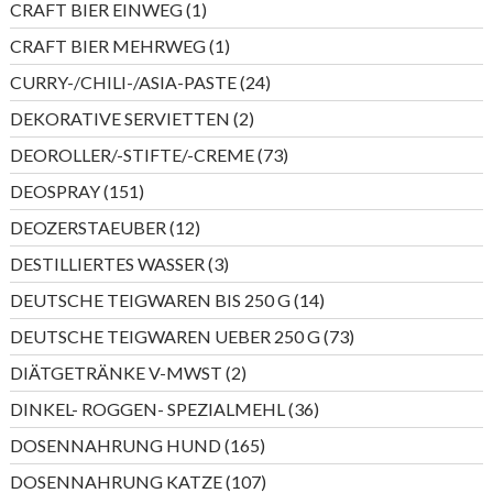
1
CRAFT BIER EINWEG
1
Produkt
1
CRAFT BIER MEHRWEG
1
Produkt
24
CURRY-/CHILI-/ASIA-PASTE
24
Produkte
2
DEKORATIVE SERVIETTEN
2
Produkte
73
DEOROLLER/-STIFTE/-CREME
73
Produkte
151
DEOSPRAY
151
Produkte
12
DEOZERSTAEUBER
12
Produkte
3
DESTILLIERTES WASSER
3
Produkte
14
DEUTSCHE TEIGWAREN BIS 250 G
14
Produkte
73
DEUTSCHE TEIGWAREN UEBER 250 G
73
Produkte
2
DIÄTGETRÄNKE V-MWST
2
Produkte
36
DINKEL- ROGGEN- SPEZIALMEHL
36
Produkte
165
DOSENNAHRUNG HUND
165
Produkte
107
DOSENNAHRUNG KATZE
107