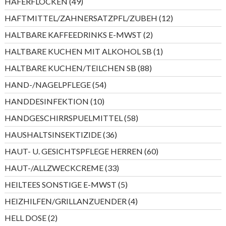
49
HAFERFLOCKEN
49
Produkte
12
HAFTMITTEL/ZAHNERSATZPFL/ZUBEH
12
Produkte
2
HALTBARE KAFFEEDRINKS E-MWST
2
Produkte
1
HALTBARE KUCHEN MIT ALKOHOL SB
1
Produkt
88
HALTBARE KUCHEN/TEILCHEN SB
88
Produkte
54
HAND-/NAGELPFLEGE
54
Produkte
10
HANDDESINFEKTION
10
Produkte
58
HANDGESCHIRRSPUELMITTEL
58
Produkte
36
HAUSHALTSINSEKTIZIDE
36
Produkte
60
HAUT- U. GESICHTSPFLEGE HERREN
60
Produkte
33
HAUT-/ALLZWECKCREME
33
Produkte
5
HEILTEES SONSTIGE E-MWST
5
Produkte
4
HEIZHILFEN/GRILLANZUENDER
4
Produkte
2
HELL DOSE
2