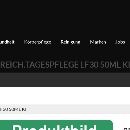
undheit
Körperpflege
Reinigung
Marken
Jobs
REICH.TAGESPFLEGE LF30 50ML K
F30 50ML KI