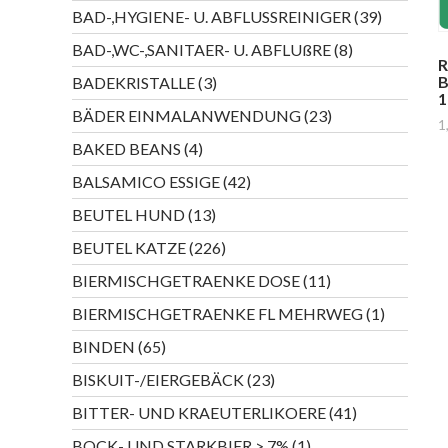
Produkte
39
BAD-,HYGIENE- U. ABFLUSSREINIGER
39
Produkte
8
BAD-,WC-,SANITAER- U. ABFLUßRE
8
R
Produkte
3
B
BADEKRISTALLE
3
1
Produkte
23
BÄDER EINMALANWENDUNG
23
1
Produkte
4
BAKED BEANS
4
Produkte
42
BALSAMICO ESSIGE
42
Produkte
13
BEUTEL HUND
13
Produkte
226
BEUTEL KATZE
226
Produkte
11
BIERMISCHGETRAENKE DOSE
11
Produkte
1
BIERMISCHGETRAENKE FL MEHRWEG
1
Produkt
65
BINDEN
65
Produkte
23
BISKUIT-/EIERGEBÄCK
23
Produkte
41
BITTER- UND KRAEUTERLIKOERE
41
Produkte
1
BOCK- UND STARKBIER > 7%
1