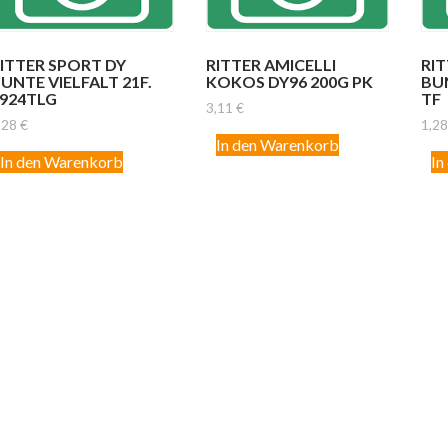
ITTER SPORT DY
RITTER AMICELLI
RIT
UNTE VIELFALT 21F.
KOKOS DY96 200G PK
BU
924TLG
TF
3,11
€
,28
€
1,2
In den Warenkorb
In den Warenkorb
In