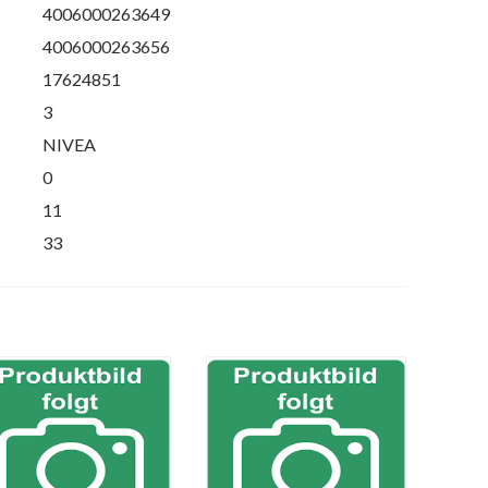
4006000263649
4006000263656
17624851
3
NIVEA
0
11
33