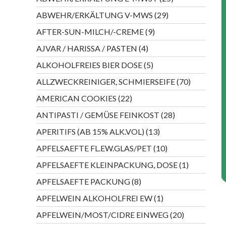
Produkte
29
ABWEHR/ERKÄLTUNG V-MWS
29
Produkte
9
AFTER-SUN-MILCH/-CREME
9
Produkte
4
AJVAR / HARISSA / PASTEN
4
Produkte
5
ALKOHOLFREIES BIER DOSE
5
Produkte
70
ALLZWECKREINIGER, SCHMIERSEIFE
70
Produkte
22
AMERICAN COOKIES
22
Produkte
28
ANTIPASTI / GEMÜSE FEINKOST
28
Produkte
13
APERITIFS (AB 15% ALK.VOL)
13
Produkte
10
APFELSAEFTE FL.EW.GLAS/PET
10
Produkte
1
APFELSAEFTE KLEINPACKUNG, DOSE
1
Produkt
8
APFELSAEFTE PACKUNG
8
Produkte
1
APFELWEIN ALKOHOLFREI EW
1
Produkt
20
APFELWEIN/MOST/CIDRE EINWEG
20
Produkte