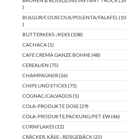
BRÜHEN & BOUILLONS INSTANT TROCK
35
35
Produkte
BULGUR/COUSCOUS/POLENTA/FALAFEL
10
10
Produkte
108
BUTTERKEKS-/KEKS
108
Produkte
1
CACHACA
1
Produkt
48
CAFE CREMA GANZE BOHNE
48
Produkte
75
CEREALIEN
75
Produkte
26
CHAMPAGNER
26
Produkte
75
CHIPS UND STICKS
75
Produkte
5
COGNAC/CALVADOS
5
Produkte
29
COLA-PRODUKTE DOSE
29
Produkte
46
COLA-PRODUKTE,PACKUNG/PET EW
46
Produkte
12
CORNFLAKES
12
Produkte
25
CRÄCKER, KÄSE-, REISGEBÄCK
25