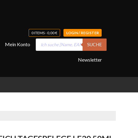
0 ITEMS -
0,00
€
LOGIN / REGISTER
Products
Mein Konto
SUCHE
search
Newsletter
I