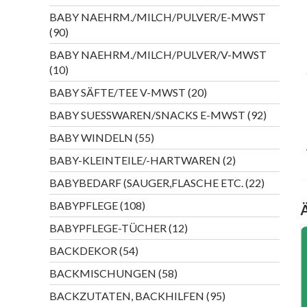
Produk
BABY NAEHRM./MILCH/PULVER/E-MWST
90
90
Produkte
BABY NAEHRM./MILCH/PULVER/V-MWST
10
10
Produkte
20
BABY SÄFTE/TEE V-MWST
20
Produkte
92
BABY SUESSWAREN/SNACKS E-MWST
92
Produkte
55
BABY WINDELN
55
Produkte
2
BABY-KLEINTEILE/-HARTWAREN
2
Produkte
22
BABYBEDARF (SAUGER,FLASCHE ETC.
22
Produkte
108
BABYPFLEGE
108
Produkte
12
BABYPFLEGE-TÜCHER
12
Produkte
54
BACKDEKOR
54
Produkte
58
BACKMISCHUNGEN
58
Produkte
95
BACKZUTATEN, BACKHILFEN
95