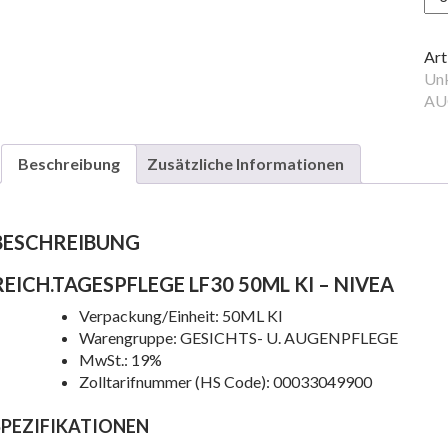
LF
50
KI
Art
Me
Unk
AU
Beschreibung
Zusätzliche Informationen
BESCHREIBUNG
REICH.TAGESPFLEGE LF30 50ML KI – NIVEA
Verpackung/Einheit: 50ML KI
e
Warengruppe: GESICHTS- U. AUGENPFLEGE
MwSt.: 19%
Zolltarifnummer (HS Code): 00033049900
SPEZIFIKATIONEN