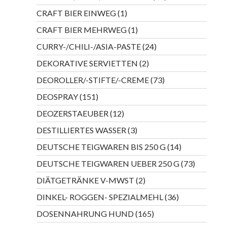
Produkte
1
CRAFT BIER EINWEG
1
Produkt
1
CRAFT BIER MEHRWEG
1
Produkt
24
CURRY-/CHILI-/ASIA-PASTE
24
Produkte
2
DEKORATIVE SERVIETTEN
2
Produkte
73
DEOROLLER/-STIFTE/-CREME
73
Produkte
151
DEOSPRAY
151
Produkte
12
DEOZERSTAEUBER
12
Produkte
3
DESTILLIERTES WASSER
3
Produkte
14
DEUTSCHE TEIGWAREN BIS 250 G
14
Produkte
73
DEUTSCHE TEIGWAREN UEBER 250 G
73
Produkte
2
DIÄTGETRÄNKE V-MWST
2
Produkte
36
DINKEL- ROGGEN- SPEZIALMEHL
36
Produkte
165
DOSENNAHRUNG HUND
165
Produkte