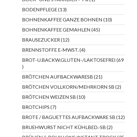
Produkt
13
BODENPFLEGE
13
Produkte
10
BOHNENKAFFEE GANZE BOHNEN
10
Produkte
45
BOHNENKAFFEE GEMAHLEN
45
Produkte
12
BRAUSEZUCKER
12
Produkte
4
BRENNSTOFFE E-MWST.
4
Produkte
BROT-U.BACKW.GLUTEN-/LAKTOSEFREI
69
69
Produkte
21
BRÖTCHEN AUFBACKWARESB
21
Produkte
2
BRÖTCHEN VOLLKORN/MEHRKORN SB
2
Produkt
10
BRÖTCHEN WEIZEN SB
10
Produkte
7
BROTCHIPS
7
Produkte
12
BROTE / BAGUETTES AUFBACKWARE SB
12
Produ
2
BRUEHWURST NICHT KÜHLBED.-SB
2
Produkte