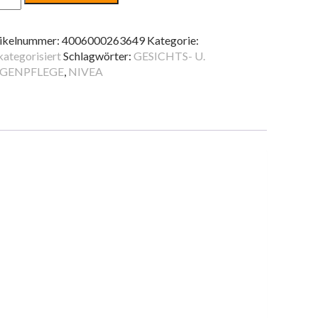
30
ML
ikelnummer:
4006000263649
Kategorie:
nge
ategorisiert
Schlagwörter:
GESICHTS- U.
GENPFLEGE
,
NIVEA