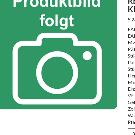
R
K
5,
EA
EA
Mw
PZ
Stü
Pal
Stü
Her
Min
Ein
VE 
Gef
Zol
Wa
Pfa
RE