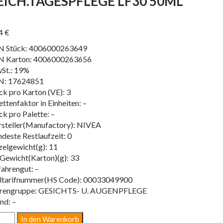
EICH.TAGESPFLEGE LF30 50ML
I
24
€
N Stück: 4006000263649
N Karton: 4006000263656
St.: 19%
N: 17624851
ck pro Karton (VE): 3
ettenfaktor in Einheiten: –
ck pro Palette: –
steller(Manufactory): NIVEA
deste Restlaufzeit: 0
zelgewicht(g): 11
Gewicht(Karton)(g): 33
ahrengut: –
ltarifnummer(HS Code): 00033049900
rengruppe: GESICHTS- U. AUGENPFLEGE
nd: –
ICH.TAGESPFLEGE
In den Warenkorb