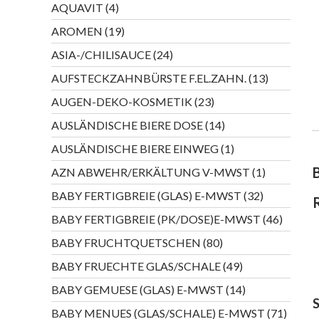
4
AQUAVIT
4
Produkte
19
AROMEN
19
Produkte
24
ASIA-/CHILISAUCE
24
Produkte
13
AUFSTECKZAHNBÜRSTE F.EL.ZAHN.
13
Produkte
23
AUGEN-DEKO-KOSMETIK
23
Produkte
14
AUSLÄNDISCHE BIERE DOSE
14
Produkte
1
AUSLÄNDISCHE BIERE EINWEG
1
Produkt
1
AZN ABWEHR/ERKÄLTUNG V-MWST
1
Produkt
32
BABY FERTIGBREIE (GLAS) E-MWST
32
Produkte
46
BABY FERTIGBREIE (PK/DOSE)E-MWST
46
Produkt
80
BABY FRUCHTQUETSCHEN
80
Produkte
49
BABY FRUECHTE GLAS/SCHALE
49
Produkte
14
BABY GEMUESE (GLAS) E-MWST
14
Produkte
71
BABY MENUES (GLAS/SCHALE) E-MWST
71