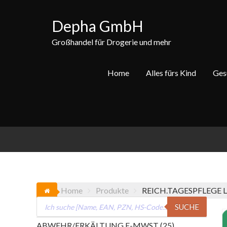
Skip
to
Depha GmbH
content
Großhandel für Drogerie und mehr
Home
Alles fürs Kind
Ges
Home
Produkte
REICH.TAGESPFLEGE L
Products
SUCHE
search
25
ABWEHR/ERKÄLTUNG E-MWST
25