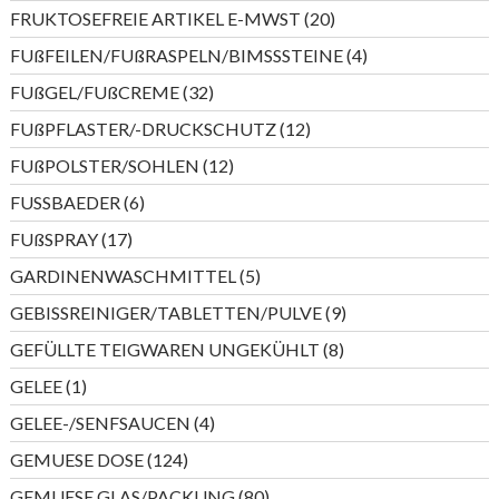
Produkte
20
FRUKTOSEFREIE ARTIKEL E-MWST
20
Produkte
4
FUßFEILEN/FUßRASPELN/BIMSSSTEINE
4
Produkte
32
FUßGEL/FUßCREME
32
Produkte
12
FUßPFLASTER/-DRUCKSCHUTZ
12
Produkte
12
FUßPOLSTER/SOHLEN
12
Produkte
6
FUSSBAEDER
6
Produkte
17
FUßSPRAY
17
Produkte
5
GARDINENWASCHMITTEL
5
Produkte
9
GEBISSREINIGER/TABLETTEN/PULVE
9
Produkte
8
GEFÜLLTE TEIGWAREN UNGEKÜHLT
8
Produkte
1
GELEE
1
Produkt
4
GELEE-/SENFSAUCEN
4
Produkte
124
GEMUESE DOSE
124
Produkte
80
GEMUESE GLAS/PACKUNG
80