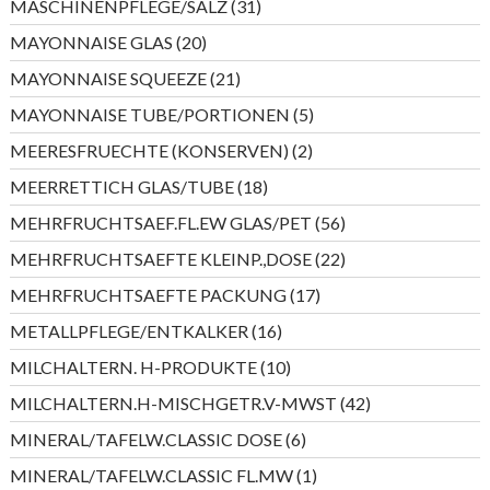
31
MASCHINENPFLEGE/SALZ
31
Produkte
20
MAYONNAISE GLAS
20
Produkte
21
MAYONNAISE SQUEEZE
21
Produkte
5
MAYONNAISE TUBE/PORTIONEN
5
Produkte
2
MEERESFRUECHTE (KONSERVEN)
2
Produkte
18
MEERRETTICH GLAS/TUBE
18
Produkte
56
MEHRFRUCHTSAEF.FL.EW GLAS/PET
56
Produkte
22
MEHRFRUCHTSAEFTE KLEINP.,DOSE
22
Produkte
17
MEHRFRUCHTSAEFTE PACKUNG
17
Produkte
16
METALLPFLEGE/ENTKALKER
16
Produkte
10
MILCHALTERN. H-PRODUKTE
10
Produkte
42
MILCHALTERN.H-MISCHGETR.V-MWST
42
Produkte
6
MINERAL/TAFELW.CLASSIC DOSE
6
Produkte
1
MINERAL/TAFELW.CLASSIC FL.MW
1