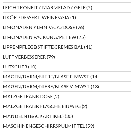
Produkte
2
LEICHTKONFIT./-MARMELAD./-GELE
2
Produkte
1
LIKÖR-/DESSERT-WEINE/ASIA
1
Produkt
76
LIMONADEN KLEINPACK./DOSE
76
Produkte
75
LIMONADEN,PACKUNG/PET EW
75
Produkte
41
LIPPENPFLEGE(STIFTE,CREMES,BAL
41
Produkte
79
LUFTVERBESSERER
79
Produkte
10
LUTSCHER
10
Produkte
14
MAGEN/DARM/NIERE/BLASE E-MWST
14
Produkte
13
MAGEN/DARM/NIERE/BLASE V-MWST
13
Produkte
2
MALZGETRÄNK DOSE
2
Produkte
2
MALZGETRÄNK FLASCHE EINWEG
2
Produkte
30
MANDELN (BACKARTIKEL)
30
Produkte
59
MASCHINENGESCHIRRSPÜLMITTEL
59
Produkte