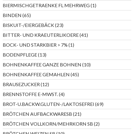
Produkte
1
BIERMISCHGETRAENKE FL MEHRWEG
1
Produkt
65
BINDEN
65
Produkte
23
BISKUIT-/EIERGEBÄCK
23
Produkte
41
BITTER- UND KRAEUTERLIKOERE
41
Produkte
1
BOCK- UND STARKBIER > 7%
1
Produkt
13
BODENPFLEGE
13
Produkte
10
BOHNENKAFFEE GANZE BOHNEN
10
Produkte
45
BOHNENKAFFEE GEMAHLEN
45
Produkte
12
BRAUSEZUCKER
12
Produkte
4
BRENNSTOFFE E-MWST.
4
Produkte
69
BROT-U.BACKW.GLUTEN-/LAKTOSEFREI
69
Produkte
21
BRÖTCHEN AUFBACKWARESB
21
Produkte
2
BRÖTCHEN VOLLKORN/MEHRKORN SB
2
Produkte
10
BRÖTCHEN WEIZEN SB
10