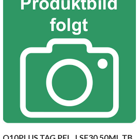
Q10PLUS TAG.PFL. LSF30 50ML TB