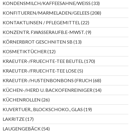
33
KONDENSMILCH/KAFFEESAHNE/WEISS
33
Produkte
208
KONFITUEREN/MARMELADEN/GELEES
208
Produkte
22
KONTAKTLINSEN / PFLEGEMITTEL
22
Produkte
9
KONZENTR. F.WASSERAUFB.E-MWST.
9
Produkte
13
KÖRNERBROT GESCHNITEN SB
13
Produkte
12
KOSMETIKTÜCHER
12
Produkte
170
KRAEUTER-/FRUECHTE-TEE BEUTEL
170
Produkte
5
KRAEUTER-/FRUECHTE-TEE LOSE
5
Produkte
68
KRAEUTER-/HUSTENBONBONS (FRUCH
68
Produkte
14
KÜCHEN-/HERD U. BACKOFENREINIGER
14
Produkte
26
KÜCHENROLLEN
26
Produkte
19
KUVERTUER., BLOCKSCHOKO., GLAS
19
Produkte
17
LAKRITZE
17
Produkte
54
LAUGENGEBÄCK
54