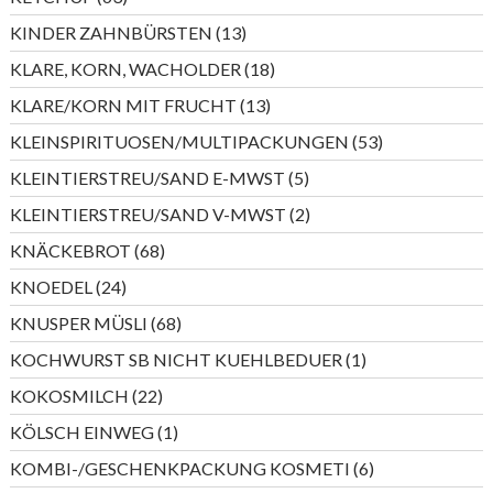
Produkte
13
KINDER ZAHNBÜRSTEN
13
Produkte
18
KLARE, KORN, WACHOLDER
18
Produkte
13
KLARE/KORN MIT FRUCHT
13
Produkte
53
KLEINSPIRITUOSEN/MULTIPACKUNGEN
53
Produkte
5
KLEINTIERSTREU/SAND E-MWST
5
Produkte
2
KLEINTIERSTREU/SAND V-MWST
2
Produkte
68
KNÄCKEBROT
68
Produkte
24
KNOEDEL
24
Produkte
68
KNUSPER MÜSLI
68
Produkte
1
KOCHWURST SB NICHT KUEHLBEDUER
1
Produkt
22
KOKOSMILCH
22
Produkte
1
KÖLSCH EINWEG
1
Produkt
6
KOMBI-/GESCHENKPACKUNG KOSMETI
6
Produkte