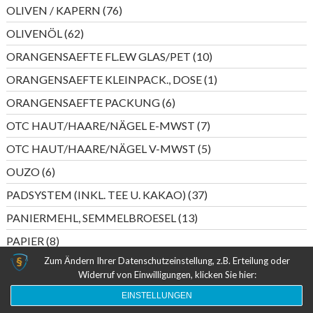
Produkte
76
OLIVEN / KAPERN
76
Produkte
62
OLIVENÖL
62
Produkte
10
ORANGENSAEFTE FL.EW GLAS/PET
10
Produkte
1
ORANGENSAEFTE KLEINPACK., DOSE
1
Produkt
6
ORANGENSAEFTE PACKUNG
6
Produkte
7
OTC HAUT/HAARE/NÄGEL E-MWST
7
Produkte
5
OTC HAUT/HAARE/NÄGEL V-MWST
5
Produkte
6
OUZO
6
Produkte
37
PADSYSTEM (INKL. TEE U. KAKAO)
37
Produkte
13
PANIERMEHL, SEMMELBROESEL
13
Produkte
8
PAPIER
8
Produkte
Zum Ändern Ihrer Datenschutzeinstellung, z.B. Erteilung oder
44
PAPIERTASCHENTUECHER
44
Widerruf von Einwilligungen, klicken Sie hier:
Produkte
4
PASTETEN (FISCHKONSERVEN)
4
EINSTELLUNGEN
Produkte
6
PASTETEN (WURST)
6