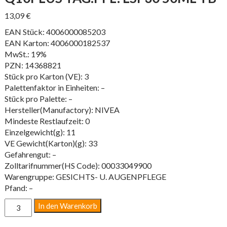
13,09
€
EAN Stück: 4006000085203
EAN Karton: 4006000182537
MwSt.: 19%
PZN: 14368821
Stück pro Karton (VE): 3
Palettenfaktor in Einheiten: –
Stück pro Palette: –
Hersteller(Manufactory): NIVEA
Mindeste Restlaufzeit: 0
Einzelgewicht(g): 11
VE Gewicht(Karton)(g): 33
Gefahrengut: –
Zolltarifnummer(HS Code): 00033049900
Warengruppe: GESICHTS- U. AUGENPFLEGE
Pfand: –
Q10PLUS
In den Warenkorb
TAG.PFL.
LSF30