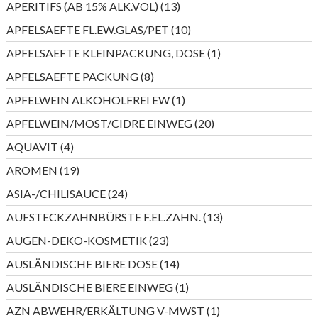
13
APERITIFS (AB 15% ALK.VOL)
13
Produkte
10
APFELSAEFTE FL.EW.GLAS/PET
10
Produkte
1
APFELSAEFTE KLEINPACKUNG, DOSE
1
Produkt
8
APFELSAEFTE PACKUNG
8
Produkte
1
APFELWEIN ALKOHOLFREI EW
1
Produkt
20
APFELWEIN/MOST/CIDRE EINWEG
20
Produkte
4
AQUAVIT
4
Produkte
19
AROMEN
19
Produkte
24
ASIA-/CHILISAUCE
24
Produkte
13
AUFSTECKZAHNBÜRSTE F.EL.ZAHN.
13
Produkte
23
AUGEN-DEKO-KOSMETIK
23
Produkte
14
AUSLÄNDISCHE BIERE DOSE
14
Produkte
1
AUSLÄNDISCHE BIERE EINWEG
1
Produkt
1
AZN ABWEHR/ERKÄLTUNG V-MWST
1