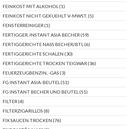
Produkte
1
FEINKOST MIT ALKOHOL
1
Produkt
5
FEINKOST NICHT GEKUEHLT V-MWST.
5
Produkte
1
FENSTERREINIGER
1
Produkt
59
FERTIGGER. INSTANT ASIA BECHER
59
Produkte
6
FERTIGGERICHTE NASS BECHER/BTL
6
Produkte
30
FERTIGGERICHTE SCHALEN
30
Produkte
36
FERTIGGERICHTE TROCKEN TEIGWAR
36
Produkte
3
FEUERZEUGBENZIN, -GAS
3
Produkte
51
FG INSTANT ASIA-BEUTEL
51
Produkte
51
FG INSTANT BECHER UND BEUTEL
51
Produkte
4
FILTER
4
Produkte
8
FILTERZIGARILLOS
8
Produkte
76
FIX SAUCEN TROCKEN
76
Produkte