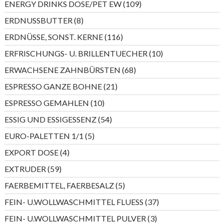
109
ENERGY DRINKS DOSE/PET EW
109
Produkte
8
ERDNUSSBUTTER
8
Produkte
116
ERDNÜSSE, SONST. KERNE
116
Produkte
10
ERFRISCHUNGS- U. BRILLENTUECHER
10
Produkte
68
ERWACHSENE ZAHNBÜRSTEN
68
Produkte
21
ESPRESSO GANZE BOHNE
21
Produkte
10
ESPRESSO GEMAHLEN
10
Produkte
54
ESSIG UND ESSIGESSENZ
54
Produkte
5
EURO-PALETTEN 1/1
5
Produkte
4
EXPORT DOSE
4
Produkte
59
EXTRUDER
59
Produkte
5
FAERBEMITTEL, FAERBESALZ
5
Produkte
37
FEIN- U.WOLLWASCHMITTEL FLUESS
37
Produkte
3
FEIN- U.WOLLWASCHMITTEL PULVER
3