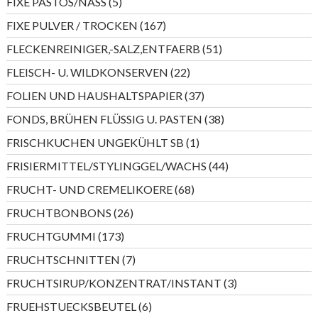
5
FIXE PASTÖS/NASS
5
Produkte
167
FIXE PULVER / TROCKEN
167
Produkte
51
FLECKENREINIGER,-SALZ,ENTFAERB
51
Produkte
22
FLEISCH- U. WILDKONSERVEN
22
Produkte
37
FOLIEN UND HAUSHALTSPAPIER
37
Produkte
38
FONDS, BRÜHEN FLÜSSIG U. PASTEN
38
Produkte
1
FRISCHKUCHEN UNGEKÜHLT SB
1
Produkt
44
FRISIERMITTEL/STYLINGGEL/WACHS
44
Produkte
68
FRUCHT- UND CREMELIKOERE
68
Produkte
26
FRUCHTBONBONS
26
Produkte
173
FRUCHTGUMMI
173
Produkte
7
FRUCHTSCHNITTEN
7
Produkte
3
FRUCHTSIRUP/KONZENTRAT/INSTANT
3
Produkte
6
FRUEHSTUECKSBEUTEL
6