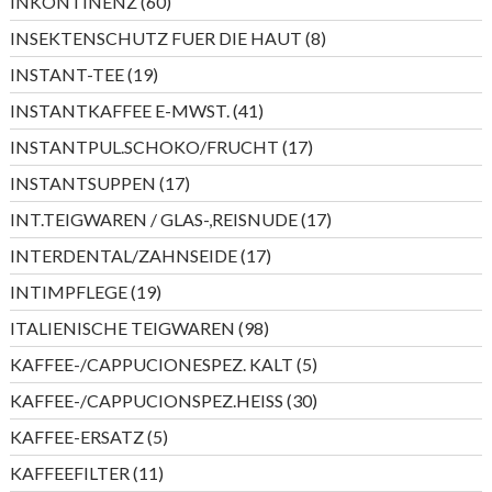
60
INKONTINENZ
60
Produkte
8
INSEKTENSCHUTZ FUER DIE HAUT
8
Produkte
19
INSTANT-TEE
19
Produkte
41
INSTANTKAFFEE E-MWST.
41
Produkte
17
INSTANTPUL.SCHOKO/FRUCHT
17
Produkte
17
INSTANTSUPPEN
17
Produkte
17
INT.TEIGWAREN / GLAS-,REISNUDE
17
Produkte
17
INTERDENTAL/ZAHNSEIDE
17
Produkte
19
INTIMPFLEGE
19
Produkte
98
ITALIENISCHE TEIGWAREN
98
Produkte
5
KAFFEE-/CAPPUCIONESPEZ. KALT
5
Produkte
30
KAFFEE-/CAPPUCIONSPEZ.HEISS
30
Produkte
5
KAFFEE-ERSATZ
5
Produkte
11
KAFFEEFILTER
11