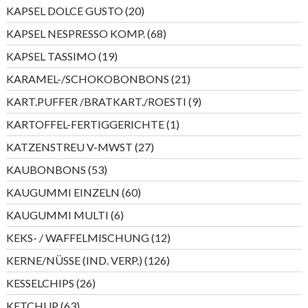
Produkte
20
KAPSEL DOLCE GUSTO
20
Produkte
68
KAPSEL NESPRESSO KOMP.
68
Produkte
19
KAPSEL TASSIMO
19
Produkte
21
KARAMEL-/SCHOKOBONBONS
21
Produkte
9
KART.PUFFER /BRATKART./ROESTI
9
Produkte
1
KARTOFFEL-FERTIGGERICHTE
1
Produkt
27
KATZENSTREU V-MWST
27
Produkte
53
KAUBONBONS
53
Produkte
60
KAUGUMMI EINZELN
60
Produkte
6
KAUGUMMI MULTI
6
Produkte
12
KEKS- / WAFFELMISCHUNG
12
Produkte
126
KERNE/NÜSSE (IND. VERP.)
126
Produkte
26
KESSELCHIPS
26
Produkte
63
KETCHUP
63