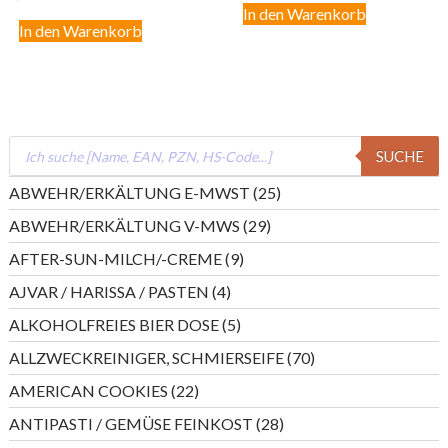
In den Warenkorb
In den Warenkorb
Products
SUCHE
search
25
ABWEHR/ERKÄLTUNG E-MWST
25
Produkte
29
ABWEHR/ERKÄLTUNG V-MWS
29
Produkte
9
AFTER-SUN-MILCH/-CREME
9
Produkte
4
AJVAR / HARISSA / PASTEN
4
Produkte
5
ALKOHOLFREIES BIER DOSE
5
Produkte
70
ALLZWECKREINIGER, SCHMIERSEIFE
70
Produkte
22
AMERICAN COOKIES
22
Produkte
28
ANTIPASTI / GEMÜSE FEINKOST
28
Produkte