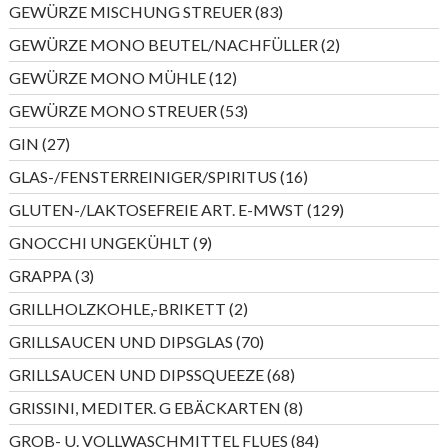
83
GEWÜRZE MISCHUNG STREUER
83
Produkte
2
GEWÜRZE MONO BEUTEL/NACHFÜLLER
2
Produkte
12
GEWÜRZE MONO MÜHLE
12
Produkte
53
GEWÜRZE MONO STREUER
53
Produkte
27
GIN
27
Produkte
16
GLAS-/FENSTERREINIGER/SPIRITUS
16
Produkte
129
GLUTEN-/LAKTOSEFREIE ART. E-MWST
129
Produkte
9
GNOCCHI UNGEKÜHLT
9
Produkte
3
GRAPPA
3
Produkte
2
GRILLHOLZKOHLE,-BRIKETT
2
Produkte
70
GRILLSAUCEN UND DIPSGLAS
70
Produkte
68
GRILLSAUCEN UND DIPSSQUEEZE
68
Produkte
8
GRISSINI, MEDITER. G EBÄCKARTEN
8
Produkte
84
GROB- U. VOLLWASCHMITTEL FLUES
84