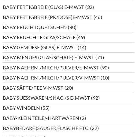
Produkt
32
BABY FERTIGBREIE (GLAS) E-MWST
32
Produkte
46
BABY FERTIGBREIE (PK/DOSE)E-MWST
46
Produkte
80
BABY FRUCHTQUETSCHEN
80
Produkte
49
BABY FRUECHTE GLAS/SCHALE
49
Produkte
14
BABY GEMUESE (GLAS) E-MWST
14
Produkte
71
BABY MENUES (GLAS/SCHALE) E-MWST
71
Produkte
90
BABY NAEHRM./MILCH/PULVER/E-MWST
90
Produkte
10
BABY NAEHRM./MILCH/PULVER/V-MWST
10
Produkte
20
BABY SÄFTE/TEE V-MWST
20
Produkte
92
BABY SUESSWAREN/SNACKS E-MWST
92
Produkte
55
BABY WINDELN
55
Produkte
2
BABY-KLEINTEILE/-HARTWAREN
2
Produkte
22
BABYBEDARF (SAUGER,FLASCHE ETC.
22
Produkte