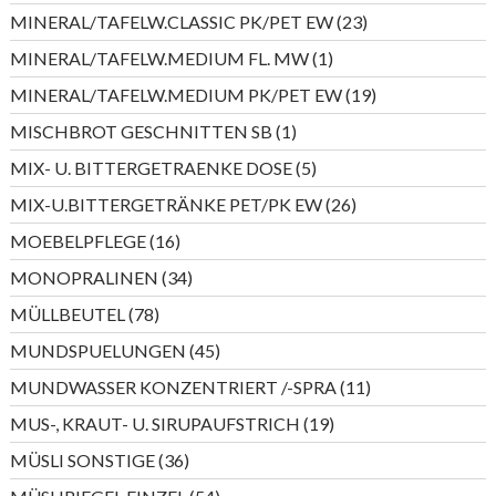
Produkt
23
MINERAL/TAFELW.CLASSIC PK/PET EW
23
Produkte
1
MINERAL/TAFELW.MEDIUM FL. MW
1
Produkt
19
MINERAL/TAFELW.MEDIUM PK/PET EW
19
Produkte
1
MISCHBROT GESCHNITTEN SB
1
Produkt
5
MIX- U. BITTERGETRAENKE DOSE
5
Produkte
26
MIX-U.BITTERGETRÄNKE PET/PK EW
26
Produkte
16
MOEBELPFLEGE
16
Produkte
34
MONOPRALINEN
34
Produkte
78
MÜLLBEUTEL
78
Produkte
45
MUNDSPUELUNGEN
45
Produkte
11
MUNDWASSER KONZENTRIERT /-SPRA
11
Produkte
19
MUS-, KRAUT- U. SIRUPAUFSTRICH
19
Produkte
36
MÜSLI SONSTIGE
36
Produkte
54