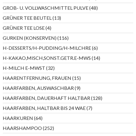
Produkte
48
GROB- U. VOLLWASCHMITTEL PULVE
48
Produkte
13
GRÜNER TEE BEUTEL
13
Produkte
4
GRÜNER TEE LOSE
4
Produkte
116
GURKEN (KONSERVEN)
116
Produkte
6
H-DESSERTS/H-PUDDING/H-MILCHRE
6
Produkte
14
H-KAKAO,MISCH,SONST.GETR.E-MWS
14
Produkte
32
H-MILCH E-MWST
32
Produkte
15
HAARENTFERNUNG, FRAUEN
15
Produkte
9
HAARFARBEN, AUSWASCHBAR
9
Produkte
128
HAARFARBEN, DAUERHAFT HALTBAR
128
Produkte
7
HAARFARBEN, HALTBAR BIS 24 WAE
7
Produkte
64
HAARKUREN
64
Produkte
252
HAARSHAMPOO
252
Produkte