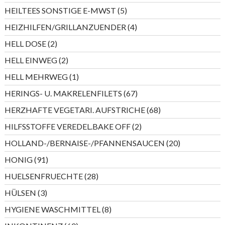
Produkte
5
HEILTEES SONSTIGE E-MWST
5
Produkte
4
HEIZHILFEN/GRILLANZUENDER
4
Produkte
2
HELL DOSE
2
Produkte
2
HELL EINWEG
2
Produkte
1
HELL MEHRWEG
1
Produkt
67
HERINGS- U. MAKRELENFILETS
67
Produkte
68
HERZHAFTE VEGETARI. AUFSTRICHE
68
Produkte
2
HILFSSTOFFE VEREDEL.BAKE OFF
2
Produkte
20
HOLLAND-/BERNAISE-/PFANNENSAUCEN
20
Produkte
91
HONIG
91
Produkte
28
HUELSENFRUECHTE
28
Produkte
3
HÜLSEN
3
Produkte
8
HYGIENE WASCHMITTEL
8
Produkte