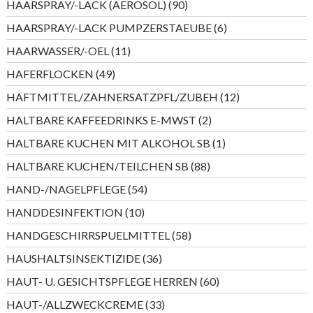
90
HAARSPRAY/-LACK (AEROSOL)
90
Produkte
6
HAARSPRAY/-LACK PUMPZERSTAEUBE
6
Produkte
11
HAARWASSER/-OEL
11
Produkte
49
HAFERFLOCKEN
49
Produkte
12
HAFTMITTEL/ZAHNERSATZPFL/ZUBEH
12
Produkte
2
HALTBARE KAFFEEDRINKS E-MWST
2
Produkte
1
HALTBARE KUCHEN MIT ALKOHOL SB
1
Produkt
88
HALTBARE KUCHEN/TEILCHEN SB
88
Produkte
54
HAND-/NAGELPFLEGE
54
Produkte
10
HANDDESINFEKTION
10
Produkte
58
HANDGESCHIRRSPUELMITTEL
58
Produkte
36
HAUSHALTSINSEKTIZIDE
36
Produkte
60
HAUT- U. GESICHTSPFLEGE HERREN
60
Produkte
33
HAUT-/ALLZWECKCREME
33