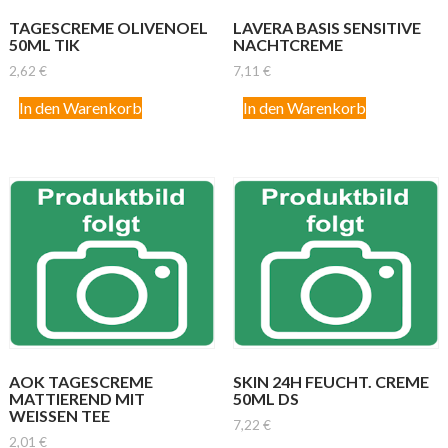
TAGESCREME OLIVENOEL
LAVERA BASIS SENSITIVE
50ML TIK
NACHTCREME
2,62
€
7,11
€
In den Warenkorb
In den Warenkorb
AOK TAGESCREME
SKIN 24H FEUCHT. CREME
MATTIEREND MIT
50ML DS
WEISSEN TEE
7,22
€
2,01
€