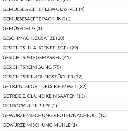
Produkte
4
GEMUESESAEFTE FL.EW GLAS/PET
4
Produkte
1
GEMUESESAEFTE PACKUNG
1
Produkt
1
GEMÜSECHIPS
1
Produkt
28
GESCHMACKSZUSÄTZE
28
Produkte
129
GESICHTS- U. AUGENPFLEGE
129
Produkte
41
GESICHTSPFLEGEMASKEN
41
Produkte
75
GESICHTSREINIGUNG
75
Produkte
22
GESICHTSREINIGUNGSTÜCHER
22
Produkte
32
GETR.PUL.SPORT.DRI.SIR.E-MWST.
32
Produkte
13
GETREIDE, ÖL UND KEIMSAATEN
13
Produkte
2
GETROCKNETE PILZE
2
Produkte
10
GEWÜRZE MISCHUNG BEUTEL/NACHFÜLL
10
Produkte
1
GEWÜRZE MISCHUNG MÜHLE
1
Produkt