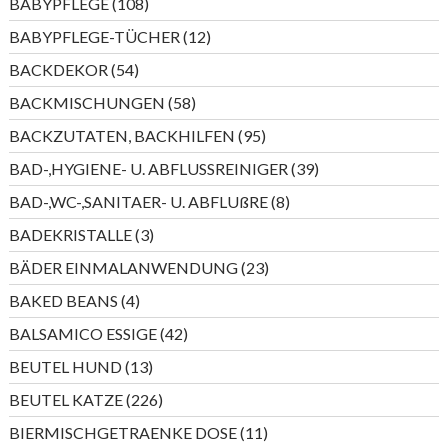
108
BABYPFLEGE
108
Produkte
12
BABYPFLEGE-TÜCHER
12
Produkte
54
BACKDEKOR
54
Produkte
58
BACKMISCHUNGEN
58
Produkte
95
BACKZUTATEN, BACKHILFEN
95
Produkte
39
BAD-,HYGIENE- U. ABFLUSSREINIGER
39
Produkte
8
BAD-,WC-,SANITAER- U. ABFLUßRE
8
Produkte
3
BADEKRISTALLE
3
Produkte
23
BÄDER EINMALANWENDUNG
23
Produkte
4
BAKED BEANS
4
Produkte
42
BALSAMICO ESSIGE
42
Produkte
13
BEUTEL HUND
13
Produkte
226
BEUTEL KATZE
226
Produkte
11
BIERMISCHGETRAENKE DOSE
11