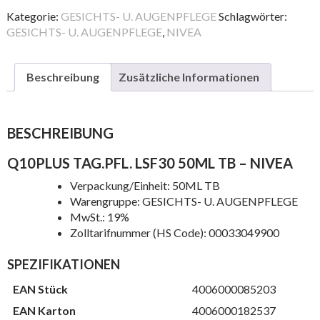
50ML
Kategorie:
GESICHTS- U. AUGENPFLEGE
Schlagwörter:
TB
GESICHTS- U. AUGENPFLEGE
,
NIVEA
Menge
Beschreibung
Zusätzliche Informationen
BESCHREIBUNG
Q10PLUS TAG.PFL. LSF30 50ML TB – NIVEA
Verpackung/Einheit: 50ML TB
Warengruppe: GESICHTS- U. AUGENPFLEGE
MwSt.: 19%
Zolltarifnummer (HS Code): 00033049900
SPEZIFIKATIONEN
EAN Stück
4006000085203
EAN Karton
4006000182537