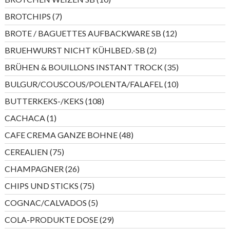
Produkte
7
BROTCHIPS
7
Produkte
12
BROTE / BAGUETTES AUFBACKWARE SB
12
Produkte
2
BRUEHWURST NICHT KÜHLBED.-SB
2
Produkte
35
BRÜHEN & BOUILLONS INSTANT TROCK
35
Produkte
10
BULGUR/COUSCOUS/POLENTA/FALAFEL
10
Produkte
108
BUTTERKEKS-/KEKS
108
Produkte
1
CACHACA
1
Produkt
48
CAFE CREMA GANZE BOHNE
48
Produkte
75
CEREALIEN
75
Produkte
26
CHAMPAGNER
26
Produkte
75
CHIPS UND STICKS
75
Produkte
5
COGNAC/CALVADOS
5
Produkte
29
COLA-PRODUKTE DOSE
29