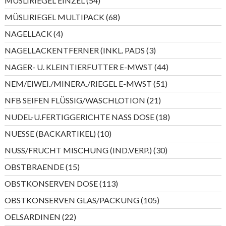
MÜSLIRIEGEL EINZEL
54
Produkte
68
MÜSLIRIEGEL MULTIPACK
68
Produkte
4
NAGELLACK
4
Produkte
3
NAGELLACKENTFERNER (INKL. PADS
3
Produkte
44
NAGER- U. KLEINTIERFUTTER E-MWST
44
Produkte
51
NEM/EIWEI./MINERA./RIEGEL E-MWST
51
Produkte
21
NFB SEIFEN FLÜSSIG/WASCHLOTION
21
Produkte
18
NUDEL-U.FERTIGGERICHTE NASS DOSE
18
Produkte
10
NUESSE (BACKARTIKEL)
10
Produkte
30
NUSS/FRUCHT MISCHUNG (IND.VERP.)
30
Produkte
15
OBSTBRAENDE
15
Produkte
113
OBSTKONSERVEN DOSE
113
Produkte
105
OBSTKONSERVEN GLAS/PACKUNG
105
Produkte
22
OELSARDINEN
22