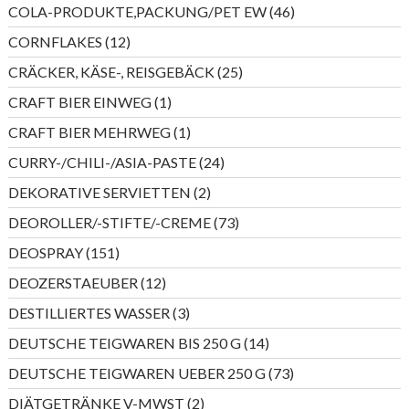
Produkte
46
COLA-PRODUKTE,PACKUNG/PET EW
46
Produkte
12
CORNFLAKES
12
Produkte
25
CRÄCKER, KÄSE-, REISGEBÄCK
25
Produkte
1
CRAFT BIER EINWEG
1
Produkt
1
CRAFT BIER MEHRWEG
1
Produkt
24
CURRY-/CHILI-/ASIA-PASTE
24
Produkte
2
DEKORATIVE SERVIETTEN
2
Produkte
73
DEOROLLER/-STIFTE/-CREME
73
Produkte
151
DEOSPRAY
151
Produkte
12
DEOZERSTAEUBER
12
Produkte
3
DESTILLIERTES WASSER
3
Produkte
14
DEUTSCHE TEIGWAREN BIS 250 G
14
Produkte
73
DEUTSCHE TEIGWAREN UEBER 250 G
73
Produkte
2
DIÄTGETRÄNKE V-MWST
2