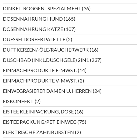
Produkte
36
DINKEL- ROGGEN- SPEZIALMEHL
36
Produkte
165
DOSENNAHRUNG HUND
165
Produkte
107
DOSENNAHRUNG KATZE
107
Produkte
2
DUESSELDORFER PALETTE
2
Produkte
16
DUFTKERZEN/-ÖLE/RÄUCHERWERK
16
Produkte
237
DUSCHBAD (INKL.DUSCHGELE) 2IN1
237
Produkte
14
EINMACHPRODUKTE E-MWST.
14
Produkte
2
EINMACHPRODUKTE V-MWST.
2
Produkte
24
EINWEGRASIERER DAMEN U. HERREN
24
Produkte
2
EISKONFEKT
2
Produkte
16
EISTEE KLEINPACKUNG, DOSE
16
Produkte
75
EISTEE PACKUNG/PET EINWEG
75
Produkte
2
ELEKTRISCHE ZAHNBÜRSTEN
2
Produkte