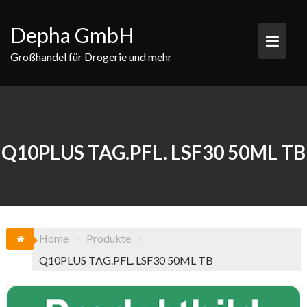
Skip
to
Depha GmbH
content
Großhandel für Drogerie und mehr
Q10PLUS TAG.PFL. LSF30 50ML TB
Home
Produkte
Q10PLUS TAG.PFL. LSF30 50ML TB