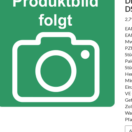
D
D
2,
EA
EA
Mw
PZ
Stü
Pal
Stü
Her
Min
Ein
VE 
Gef
Zol
Wa
Pfa
DE