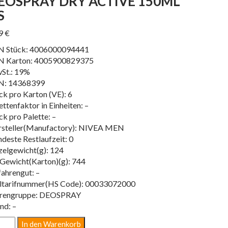
EOSPRAY DRY ACTIVE 150ML
S
79
€
N Stück: 4006000094441
N Karton: 4005900829375
St.: 19%
N: 14368399
ck pro Karton (VE): 6
ettenfaktor in Einheiten: –
ck pro Palette: –
steller(Manufactory): NIVEA MEN
deste Restlaufzeit: 0
zelgewicht(g): 124
Gewicht(Karton)(g): 744
ahrengut: –
ltarifnummer(HS Code): 00033072000
rengruppe: DEOSPRAY
nd: –
OSPRAY
In den Warenkorb