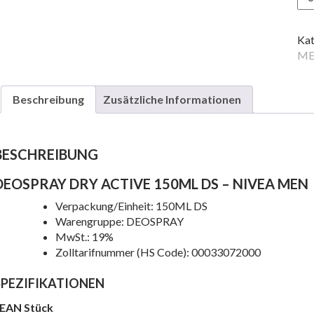
DR
AC
15
Kat
DS
M
Me
Beschreibung
Zusätzliche Informationen
BESCHREIBUNG
DEOSPRAY DRY ACTIVE 150ML DS – NIVEA MEN
Verpackung/Einheit: 150ML DS
Warengruppe: DEOSPRAY
e
MwSt.: 19%
Zolltarifnummer (HS Code): 00033072000
SPEZIFIKATIONEN
EAN Stück