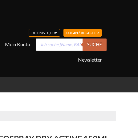
0 ITEMS -
0,00
€
LOGIN / REGISTER
Products
Mein Konto
SUCHE
search
Newsletter