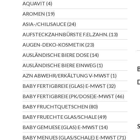
4
AQUAVIT
4
Produkte
19
AROMEN
19
Produkte
24
ASIA-/CHILISAUCE
24
Produkte
13
AUFSTECKZAHNBÜRSTE F.EL.ZAHN.
13
Produkte
23
AUGEN-DEKO-KOSMETIK
23
Produkte
14
AUSLÄNDISCHE BIERE DOSE
14
Produkte
1
AUSLÄNDISCHE BIERE EINWEG
1
Produkt
1
AZN ABWEHR/ERKÄLTUNG V-MWST
1
Produkt
32
BABY FERTIGBREIE (GLAS) E-MWST
32
Produkte
46
BABY FERTIGBREIE (PK/DOSE)E-MWST
46
Produkt
80
BABY FRUCHTQUETSCHEN
80
Produkte
49
BABY FRUECHTE GLAS/SCHALE
49
Produkte
14
BABY GEMUESE (GLAS) E-MWST
14
Produkte
71
BABY MENUES (GLAS/SCHALE) E-MWST
71