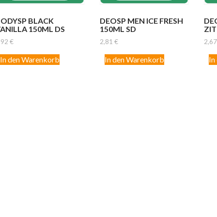
BODYSP BLACK
DEOSP MEN ICE FRESH
DE
ANILLA 150ML DS
150ML SD
ZIT
,92
€
2,81
€
2,6
In den Warenkorb
In den Warenkorb
In