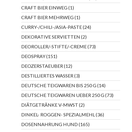
Produkte
1
CRAFT BIER EINWEG
1
Produkt
1
CRAFT BIER MEHRWEG
1
Produkt
24
CURRY-/CHILI-/ASIA-PASTE
24
Produkte
2
DEKORATIVE SERVIETTEN
2
Produkte
73
DEOROLLER/-STIFTE/-CREME
73
Produkte
151
DEOSPRAY
151
Produkte
12
DEOZERSTAEUBER
12
Produkte
3
DESTILLIERTES WASSER
3
Produkte
14
DEUTSCHE TEIGWAREN BIS 250 G
14
Produkte
73
DEUTSCHE TEIGWAREN UEBER 250 G
73
Produkte
2
DIÄTGETRÄNKE V-MWST
2
Produkte
36
DINKEL- ROGGEN- SPEZIALMEHL
36
Produkte
165
DOSENNAHRUNG HUND
165
Produkte