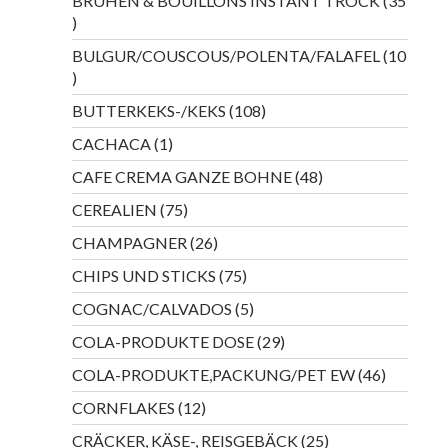
BRÜHEN & BOUILLONS INSTANT TROCK
35
35
Produkte
BULGUR/COUSCOUS/POLENTA/FALAFEL
10
10
Produkte
108
BUTTERKEKS-/KEKS
108
Produkte
1
CACHACA
1
Produkt
48
CAFE CREMA GANZE BOHNE
48
Produkte
75
CEREALIEN
75
Produkte
26
CHAMPAGNER
26
Produkte
75
CHIPS UND STICKS
75
Produkte
5
COGNAC/CALVADOS
5
Produkte
29
COLA-PRODUKTE DOSE
29
Produkte
46
COLA-PRODUKTE,PACKUNG/PET EW
46
Produkte
12
CORNFLAKES
12
Produkte
25
CRÄCKER, KÄSE-, REISGEBÄCK
25