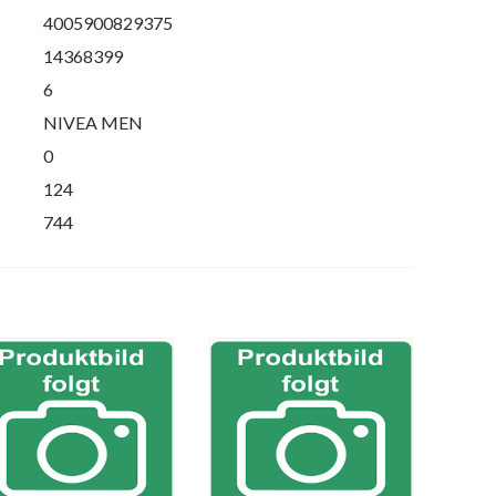
4005900829375
14368399
6
NIVEA MEN
0
124
744