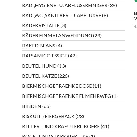
Produkte
39
BAD-,HYGIENE- U. ABFLUSSREINIGER
39
Produkte
8
BAD-,WC-,SANITAER- U. ABFLUßRE
8
V
Produkte
3
BADEKRISTALLE
3
4
Produkte
23
BÄDER EINMALANWENDUNG
23
Produkte
4
BAKED BEANS
4
Produkte
42
BALSAMICO ESSIGE
42
Produkte
13
BEUTEL HUND
13
Produkte
226
BEUTEL KATZE
226
Produkte
11
BIERMISCHGETRAENKE DOSE
11
Produkte
1
BIERMISCHGETRAENKE FL MEHRWEG
1
Produkt
65
BINDEN
65
Produkte
23
BISKUIT-/EIERGEBÄCK
23
Produkte
41
BITTER- UND KRAEUTERLIKOERE
41
Produkte
1
BOCK- UND STARKBIER > 7%
1