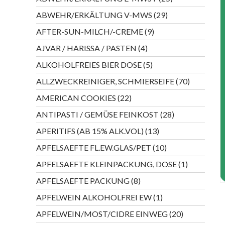
Produkte
29
ABWEHR/ERKÄLTUNG V-MWS
29
Produkte
9
AFTER-SUN-MILCH/-CREME
9
Produkte
4
AJVAR / HARISSA / PASTEN
4
Produkte
5
ALKOHOLFREIES BIER DOSE
5
Produkte
70
ALLZWECKREINIGER, SCHMIERSEIFE
70
Produkte
22
AMERICAN COOKIES
22
Produkte
28
ANTIPASTI / GEMÜSE FEINKOST
28
Produkte
13
APERITIFS (AB 15% ALK.VOL)
13
Produkte
10
APFELSAEFTE FL.EW.GLAS/PET
10
Produkte
1
APFELSAEFTE KLEINPACKUNG, DOSE
1
Produkt
8
APFELSAEFTE PACKUNG
8
Produkte
1
APFELWEIN ALKOHOLFREI EW
1
Produkt
20
APFELWEIN/MOST/CIDRE EINWEG
20
Produkte