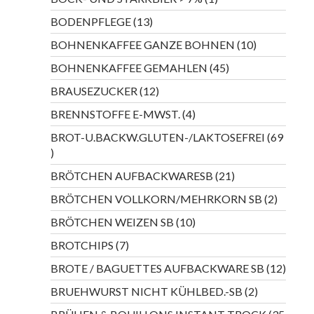
Produkt
13
BODENPFLEGE
13
Produkte
10
BOHNENKAFFEE GANZE BOHNEN
10
Produkte
45
BOHNENKAFFEE GEMAHLEN
45
Produkte
12
BRAUSEZUCKER
12
Produkte
4
BRENNSTOFFE E-MWST.
4
Produkte
BROT-U.BACKW.GLUTEN-/LAKTOSEFREI
69
69
Produkte
21
BRÖTCHEN AUFBACKWARESB
21
Produkte
2
BRÖTCHEN VOLLKORN/MEHRKORN SB
2
Produkt
10
BRÖTCHEN WEIZEN SB
10
Produkte
7
BROTCHIPS
7
Produkte
12
BROTE / BAGUETTES AUFBACKWARE SB
12
Produ
2
BRUEHWURST NICHT KÜHLBED.-SB
2
Produkte