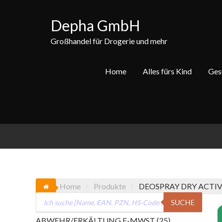
Skip
to
Depha GmbH
content
Großhandel für Drogerie und mehr
Home
Alles fürs Kind
Ges
Home
Produkte
DEOSPRAY DRY ACTIV
Products
SUCHE
search
25
ABWEHR/ERKÄLTUNG E-MWST
25