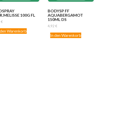
OSPRAY
BODYSP FF
R.MELISSE 100G FL
AQUABERGAMOT
150ML DS
7
€
4,92
€
 den Warenkorb
In den Warenkorb