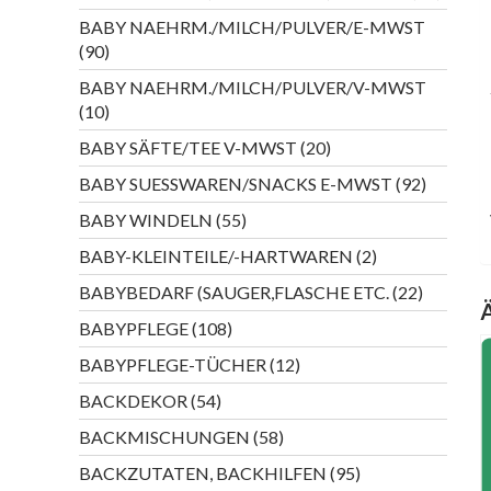
Produk
BABY NAEHRM./MILCH/PULVER/E-MWST
90
90
Produkte
BABY NAEHRM./MILCH/PULVER/V-MWST
10
10
Produkte
20
BABY SÄFTE/TEE V-MWST
20
Produkte
92
BABY SUESSWAREN/SNACKS E-MWST
92
Produkte
55
BABY WINDELN
55
Produkte
2
BABY-KLEINTEILE/-HARTWAREN
2
Produkte
22
BABYBEDARF (SAUGER,FLASCHE ETC.
22
Produkte
108
BABYPFLEGE
108
Produkte
12
BABYPFLEGE-TÜCHER
12
Produkte
54
BACKDEKOR
54
Produkte
58
BACKMISCHUNGEN
58
Produkte
95
BACKZUTATEN, BACKHILFEN
95