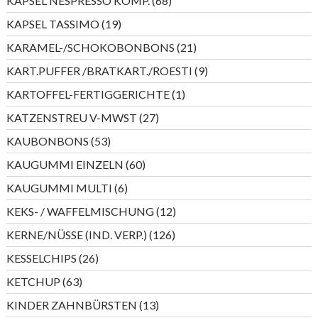
KAPSEL NESPRESSO KOMP.
68
Produkte
19
KAPSEL TASSIMO
19
Produkte
21
KARAMEL-/SCHOKOBONBONS
21
Produkte
9
KART.PUFFER /BRATKART./ROESTI
9
Produkte
1
KARTOFFEL-FERTIGGERICHTE
1
Produkt
27
KATZENSTREU V-MWST
27
Produkte
53
KAUBONBONS
53
Produkte
60
KAUGUMMI EINZELN
60
Produkte
6
KAUGUMMI MULTI
6
Produkte
12
KEKS- / WAFFELMISCHUNG
12
Produkte
126
KERNE/NÜSSE (IND. VERP.)
126
Produkte
26
KESSELCHIPS
26
Produkte
63
KETCHUP
63
Produkte
13
KINDER ZAHNBÜRSTEN
13