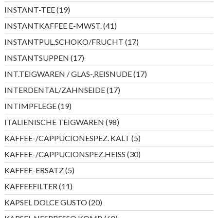
Produkte
19
INSTANT-TEE
19
Produkte
41
INSTANTKAFFEE E-MWST.
41
Produkte
17
INSTANTPUL.SCHOKO/FRUCHT
17
Produkte
17
INSTANTSUPPEN
17
Produkte
17
INT.TEIGWAREN / GLAS-,REISNUDE
17
Produkte
17
INTERDENTAL/ZAHNSEIDE
17
Produkte
19
INTIMPFLEGE
19
Produkte
98
ITALIENISCHE TEIGWAREN
98
Produkte
5
KAFFEE-/CAPPUCIONESPEZ. KALT
5
Produkte
30
KAFFEE-/CAPPUCIONSPEZ.HEISS
30
Produkte
5
KAFFEE-ERSATZ
5
Produkte
11
KAFFEEFILTER
11
Produkte
20
KAPSEL DOLCE GUSTO
20
Produkte
68