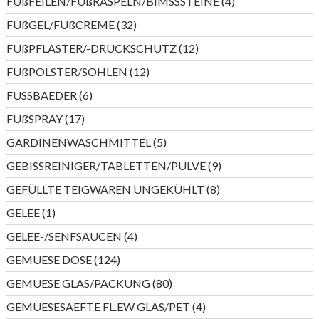
4
FUßFEILEN/FUßRASPELN/BIMSSSTEINE
4
Produkte
32
FUßGEL/FUßCREME
32
Produkte
12
FUßPFLASTER/-DRUCKSCHUTZ
12
Produkte
12
FUßPOLSTER/SOHLEN
12
Produkte
6
FUSSBAEDER
6
Produkte
17
FUßSPRAY
17
Produkte
5
GARDINENWASCHMITTEL
5
Produkte
9
GEBISSREINIGER/TABLETTEN/PULVE
9
Produkte
8
GEFÜLLTE TEIGWAREN UNGEKÜHLT
8
Produkte
1
GELEE
1
Produkt
4
GELEE-/SENFSAUCEN
4
Produkte
124
GEMUESE DOSE
124
Produkte
80
GEMUESE GLAS/PACKUNG
80
Produkte
4
GEMUESESAEFTE FL.EW GLAS/PET
4