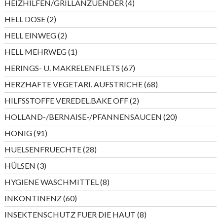
4
HEIZHILFEN/GRILLANZUENDER
4
Produkte
2
HELL DOSE
2
Produkte
2
HELL EINWEG
2
Produkte
1
HELL MEHRWEG
1
Produkt
67
HERINGS- U. MAKRELENFILETS
67
Produkte
68
HERZHAFTE VEGETARI. AUFSTRICHE
68
Produkte
2
HILFSSTOFFE VEREDEL.BAKE OFF
2
Produkte
20
HOLLAND-/BERNAISE-/PFANNENSAUCEN
20
Produkte
91
HONIG
91
Produkte
28
HUELSENFRUECHTE
28
Produkte
3
HÜLSEN
3
Produkte
8
HYGIENE WASCHMITTEL
8
Produkte
60
INKONTINENZ
60
Produkte
8
INSEKTENSCHUTZ FUER DIE HAUT
8