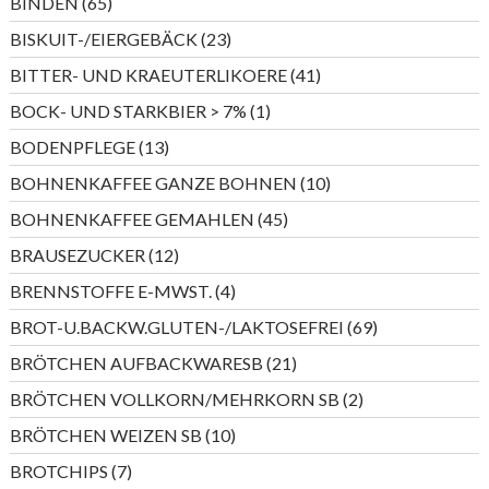
65
BINDEN
65
Produkte
23
BISKUIT-/EIERGEBÄCK
23
Produkte
41
BITTER- UND KRAEUTERLIKOERE
41
Produkte
1
BOCK- UND STARKBIER > 7%
1
Produkt
13
BODENPFLEGE
13
Produkte
10
BOHNENKAFFEE GANZE BOHNEN
10
Produkte
45
BOHNENKAFFEE GEMAHLEN
45
Produkte
12
BRAUSEZUCKER
12
Produkte
4
BRENNSTOFFE E-MWST.
4
Produkte
69
BROT-U.BACKW.GLUTEN-/LAKTOSEFREI
69
Produkte
21
BRÖTCHEN AUFBACKWARESB
21
Produkte
2
BRÖTCHEN VOLLKORN/MEHRKORN SB
2
Produkte
10
BRÖTCHEN WEIZEN SB
10
Produkte
7
BROTCHIPS
7