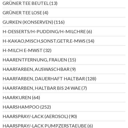
13
GRÜNER TEE BEUTEL
13
Produkte
4
GRÜNER TEE LOSE
4
Produkte
116
GURKEN (KONSERVEN)
116
Produkte
6
H-DESSERTS/H-PUDDING/H-MILCHRE
6
Produkte
14
H-KAKAO,MISCH,SONST.GETR.E-MWS
14
Produkte
32
H-MILCH E-MWST
32
Produkte
15
HAARENTFERNUNG, FRAUEN
15
Produkte
9
HAARFARBEN, AUSWASCHBAR
9
Produkte
128
HAARFARBEN, DAUERHAFT HALTBAR
128
Produkte
7
HAARFARBEN, HALTBAR BIS 24 WAE
7
Produkte
64
HAARKUREN
64
Produkte
252
HAARSHAMPOO
252
Produkte
90
HAARSPRAY/-LACK (AEROSOL)
90
Produkte
6
HAARSPRAY/-LACK PUMPZERSTAEUBE
6