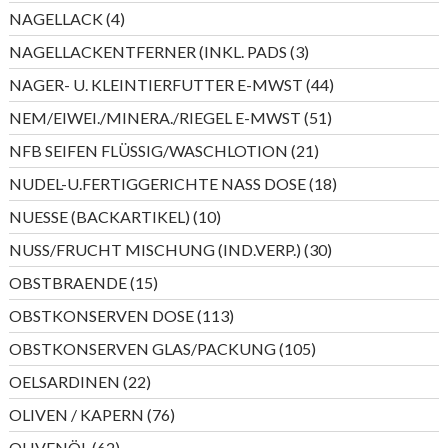
Produkte
4
NAGELLACK
4
Produkte
3
NAGELLACKENTFERNER (INKL. PADS
3
Produkte
44
NAGER- U. KLEINTIERFUTTER E-MWST
44
Produkte
51
NEM/EIWEI./MINERA./RIEGEL E-MWST
51
Produkte
21
NFB SEIFEN FLÜSSIG/WASCHLOTION
21
Produkte
18
NUDEL-U.FERTIGGERICHTE NASS DOSE
18
Produkte
10
NUESSE (BACKARTIKEL)
10
Produkte
30
NUSS/FRUCHT MISCHUNG (IND.VERP.)
30
Produkte
15
OBSTBRAENDE
15
Produkte
113
OBSTKONSERVEN DOSE
113
Produkte
105
OBSTKONSERVEN GLAS/PACKUNG
105
Produkte
22
OELSARDINEN
22
Produkte
76
OLIVEN / KAPERN
76
Produkte
62
OLIVENÖL
62