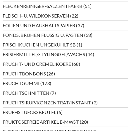
Produkte
51
FLECKENREINIGER,-SALZ,ENTFAERB
51
Produkte
22
FLEISCH- U. WILDKONSERVEN
22
Produkte
37
FOLIEN UND HAUSHALTSPAPIER
37
Produkte
38
FONDS, BRÜHEN FLÜSSIG U. PASTEN
38
Produkte
1
FRISCHKUCHEN UNGEKÜHLT SB
1
Produkt
44
FRISIERMITTEL/STYLINGGEL/WACHS
44
Produkte
68
FRUCHT- UND CREMELIKOERE
68
Produkte
26
FRUCHTBONBONS
26
Produkte
173
FRUCHTGUMMI
173
Produkte
7
FRUCHTSCHNITTEN
7
Produkte
3
FRUCHTSIRUP/KONZENTRAT/INSTANT
3
Produkte
6
FRUEHSTUECKSBEUTEL
6
Produkte
20
FRUKTOSEFREIE ARTIKEL E-MWST
20
Produkte