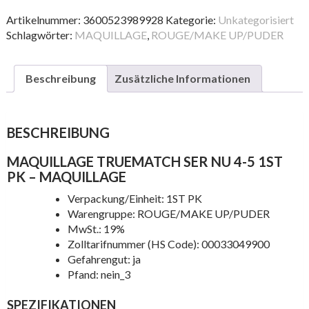
SER
NU
Artikelnummer:
3600523989928
Kategorie:
Unkategorisiert
4-
Schlagwörter:
MAQUILLAGE
,
ROUGE/MAKE UP/PUDER
5
1ST
PK
Beschreibung
Zusätzliche Informationen
Menge
BESCHREIBUNG
MAQUILLAGE TRUEMATCH SER NU 4-5 1ST
PK – MAQUILLAGE
Verpackung/Einheit: 1ST PK
Warengruppe: ROUGE/MAKE UP/PUDER
MwSt.: 19%
Zolltarifnummer (HS Code): 00033049900
Gefahrengut: ja
Pfand: nein_3
SPEZIFIKATIONEN