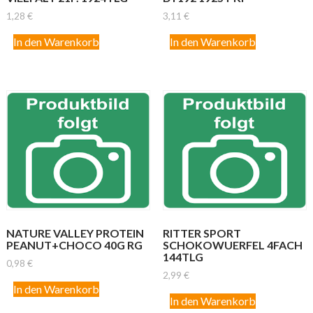
1,28
€
3,11
€
In den Warenkorb
In den Warenkorb
NATURE VALLEY PROTEIN
RITTER SPORT
PEANUT+CHOCO 40G RG
SCHOKOWUERFEL 4FACH
144TLG
0,98
€
2,99
€
In den Warenkorb
In den Warenkorb