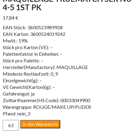
4-5 1ST PK
17,84
€
EAN Stück: 3600523989928
EAN Karton: 3600524019242
MwSt.: 19%
Stück pro Karton (VE): –
Palettenfaktor in Einheiten: –
Stück pro Palette: –
Hersteller(Manufactory): MAQUILLAGE
Mindeste Restlaufzeit: 0_9
Einzelgewicht(g): –
VE Gewicht(Karton)(g): –
Gefahrengut: ja
Zolltarifnummer(HS Code): 00033049900
Warengruppe: ROUGE/MAKE UP/PUDER
Pfand: nein_3
MAQUILLAGE
In den Warenkorb
TRUEMATCH