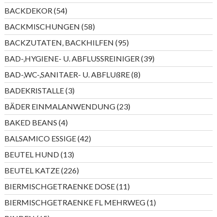
Produkte
54
BACKDEKOR
54
Produkte
58
BACKMISCHUNGEN
58
Produkte
95
BACKZUTATEN, BACKHILFEN
95
Produkte
39
BAD-,HYGIENE- U. ABFLUSSREINIGER
39
Produkte
8
BAD-,WC-,SANITAER- U. ABFLUßRE
8
Produkte
3
BADEKRISTALLE
3
Produkte
23
BÄDER EINMALANWENDUNG
23
Produkte
4
BAKED BEANS
4
Produkte
42
BALSAMICO ESSIGE
42
Produkte
13
BEUTEL HUND
13
Produkte
226
BEUTEL KATZE
226
Produkte
11
BIERMISCHGETRAENKE DOSE
11
Produkte
1
BIERMISCHGETRAENKE FL MEHRWEG
1
Produkt