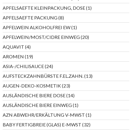
Produkte
1
APFELSAEFTE KLEINPACKUNG, DOSE
1
Produkt
8
APFELSAEFTE PACKUNG
8
Produkte
1
APFELWEIN ALKOHOLFREI EW
1
Produkt
20
APFELWEIN/MOST/CIDRE EINWEG
20
Produkte
4
AQUAVIT
4
Produkte
19
AROMEN
19
Produkte
24
ASIA-/CHILISAUCE
24
Produkte
13
AUFSTECKZAHNBÜRSTE F.EL.ZAHN.
13
Produkte
23
AUGEN-DEKO-KOSMETIK
23
Produkte
14
AUSLÄNDISCHE BIERE DOSE
14
Produkte
1
AUSLÄNDISCHE BIERE EINWEG
1
Produkt
1
AZN ABWEHR/ERKÄLTUNG V-MWST
1
Produkt
32
BABY FERTIGBREIE (GLAS) E-MWST
32
Produkte