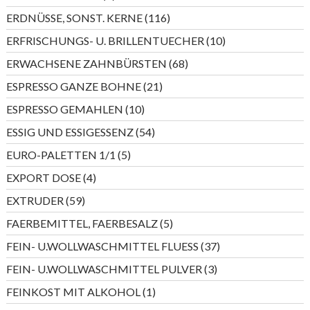
Produkte
116
ERDNÜSSE, SONST. KERNE
116
Produkte
10
ERFRISCHUNGS- U. BRILLENTUECHER
10
Produkte
68
ERWACHSENE ZAHNBÜRSTEN
68
Produkte
21
ESPRESSO GANZE BOHNE
21
Produkte
10
ESPRESSO GEMAHLEN
10
Produkte
54
ESSIG UND ESSIGESSENZ
54
Produkte
5
EURO-PALETTEN 1/1
5
Produkte
4
EXPORT DOSE
4
Produkte
59
EXTRUDER
59
Produkte
5
FAERBEMITTEL, FAERBESALZ
5
Produkte
37
FEIN- U.WOLLWASCHMITTEL FLUESS
37
Produkte
3
FEIN- U.WOLLWASCHMITTEL PULVER
3
Produkte
1
FEINKOST MIT ALKOHOL
1
Produkt