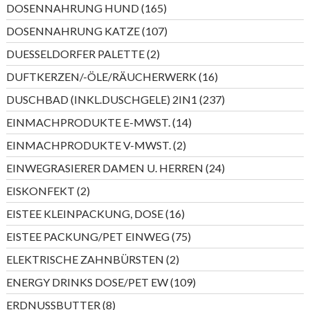
165
DOSENNAHRUNG HUND
165
Produkte
107
DOSENNAHRUNG KATZE
107
Produkte
2
DUESSELDORFER PALETTE
2
Produkte
16
DUFTKERZEN/-ÖLE/RÄUCHERWERK
16
Produkte
237
DUSCHBAD (INKL.DUSCHGELE) 2IN1
237
Produkte
14
EINMACHPRODUKTE E-MWST.
14
Produkte
2
EINMACHPRODUKTE V-MWST.
2
Produkte
24
EINWEGRASIERER DAMEN U. HERREN
24
Produkte
2
EISKONFEKT
2
Produkte
16
EISTEE KLEINPACKUNG, DOSE
16
Produkte
75
EISTEE PACKUNG/PET EINWEG
75
Produkte
2
ELEKTRISCHE ZAHNBÜRSTEN
2
Produkte
109
ENERGY DRINKS DOSE/PET EW
109
Produkte
8
ERDNUSSBUTTER
8