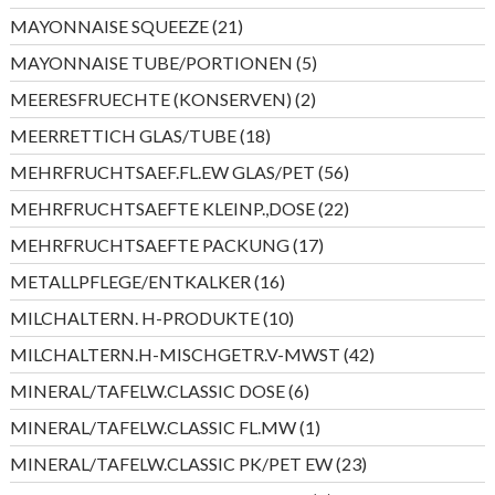
Produkte
21
MAYONNAISE SQUEEZE
21
Produkte
5
MAYONNAISE TUBE/PORTIONEN
5
Produkte
2
MEERESFRUECHTE (KONSERVEN)
2
Produkte
18
MEERRETTICH GLAS/TUBE
18
Produkte
56
MEHRFRUCHTSAEF.FL.EW GLAS/PET
56
Produkte
22
MEHRFRUCHTSAEFTE KLEINP.,DOSE
22
Produkte
17
MEHRFRUCHTSAEFTE PACKUNG
17
Produkte
16
METALLPFLEGE/ENTKALKER
16
Produkte
10
MILCHALTERN. H-PRODUKTE
10
Produkte
42
MILCHALTERN.H-MISCHGETR.V-MWST
42
Produkte
6
MINERAL/TAFELW.CLASSIC DOSE
6
Produkte
1
MINERAL/TAFELW.CLASSIC FL.MW
1
Produkt
23
MINERAL/TAFELW.CLASSIC PK/PET EW
23
Produkte