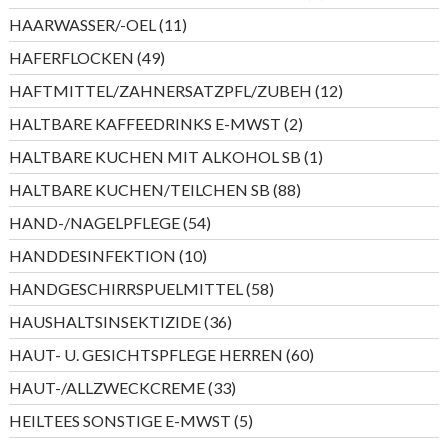
Produkte
11
HAARWASSER/-OEL
11
Produkte
49
HAFERFLOCKEN
49
Produkte
12
HAFTMITTEL/ZAHNERSATZPFL/ZUBEH
12
Produkte
2
HALTBARE KAFFEEDRINKS E-MWST
2
Produkte
1
HALTBARE KUCHEN MIT ALKOHOL SB
1
Produkt
88
HALTBARE KUCHEN/TEILCHEN SB
88
Produkte
54
HAND-/NAGELPFLEGE
54
Produkte
10
HANDDESINFEKTION
10
Produkte
58
HANDGESCHIRRSPUELMITTEL
58
Produkte
36
HAUSHALTSINSEKTIZIDE
36
Produkte
60
HAUT- U. GESICHTSPFLEGE HERREN
60
Produkte
33
HAUT-/ALLZWECKCREME
33
Produkte
5
HEILTEES SONSTIGE E-MWST
5
Produkte