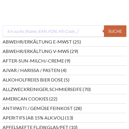
Products
SUCHE
search
25
ABWEHR/ERKÄLTUNG E-MWST
25
Produkte
29
ABWEHR/ERKÄLTUNG V-MWS
29
Produkte
9
AFTER-SUN-MILCH/-CREME
9
Produkte
4
AJVAR / HARISSA / PASTEN
4
Produkte
5
ALKOHOLFREIES BIER DOSE
5
Produkte
70
ALLZWECKREINIGER, SCHMIERSEIFE
70
Produkte
22
AMERICAN COOKIES
22
Produkte
28
ANTIPASTI / GEMÜSE FEINKOST
28
Produkte
13
APERITIFS (AB 15% ALK.VOL)
13
Produkte
10
APFELSAEFTE FL.EW.GLAS/PET
10