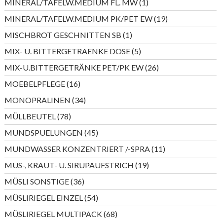
1
MINERAL/TAFELW.MEDIUM FL. MW
1
Produkt
19
MINERAL/TAFELW.MEDIUM PK/PET EW
19
Produkte
1
MISCHBROT GESCHNITTEN SB
1
Produkt
5
MIX- U. BITTERGETRAENKE DOSE
5
Produkte
26
MIX-U.BITTERGETRÄNKE PET/PK EW
26
Produkte
16
MOEBELPFLEGE
16
Produkte
34
MONOPRALINEN
34
Produkte
78
MÜLLBEUTEL
78
Produkte
45
MUNDSPUELUNGEN
45
Produkte
11
MUNDWASSER KONZENTRIERT /-SPRA
11
Produkte
19
MUS-, KRAUT- U. SIRUPAUFSTRICH
19
Produkte
36
MÜSLI SONSTIGE
36
Produkte
54
MÜSLIRIEGEL EINZEL
54
Produkte
68
MÜSLIRIEGEL MULTIPACK
68