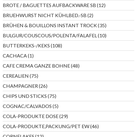
Produkte
12
BROTE / BAGUETTES AUFBACKWARE SB
12
Produkte
2
BRUEHWURST NICHT KÜHLBED.-SB
2
Produkte
35
BRÜHEN & BOUILLONS INSTANT TROCK
35
Produkte
10
BULGUR/COUSCOUS/POLENTA/FALAFEL
10
Produkte
108
BUTTERKEKS-/KEKS
108
Produkte
1
CACHACA
1
Produkt
48
CAFE CREMA GANZE BOHNE
48
Produkte
75
CEREALIEN
75
Produkte
26
CHAMPAGNER
26
Produkte
75
CHIPS UND STICKS
75
Produkte
5
COGNAC/CALVADOS
5
Produkte
29
COLA-PRODUKTE DOSE
29
Produkte
46
COLA-PRODUKTE,PACKUNG/PET EW
46
Produkte
12
CORNFLAKES
12