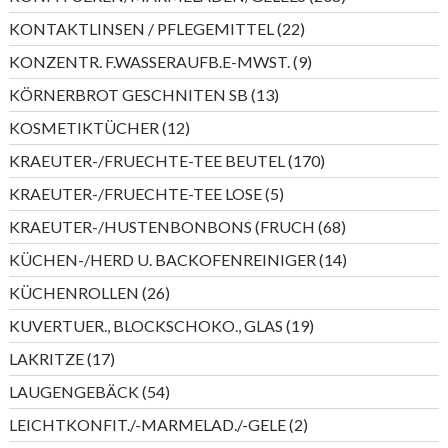
Produkte
22
KONTAKTLINSEN / PFLEGEMITTEL
22
Produkte
9
KONZENTR. F.WASSERAUFB.E-MWST.
9
Produkte
13
KÖRNERBROT GESCHNITEN SB
13
Produkte
12
KOSMETIKTÜCHER
12
Produkte
170
KRAEUTER-/FRUECHTE-TEE BEUTEL
170
Produkte
5
KRAEUTER-/FRUECHTE-TEE LOSE
5
Produkte
68
KRAEUTER-/HUSTENBONBONS (FRUCH
68
Produkte
14
KÜCHEN-/HERD U. BACKOFENREINIGER
14
Produkte
26
KÜCHENROLLEN
26
Produkte
19
KUVERTUER., BLOCKSCHOKO., GLAS
19
Produkte
17
LAKRITZE
17
Produkte
54
LAUGENGEBÄCK
54
Produkte
2
LEICHTKONFIT./-MARMELAD./-GELE
2
Produkte