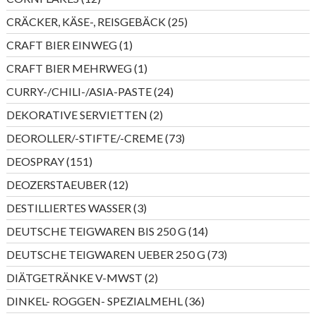
Produkte
25
CRÄCKER, KÄSE-, REISGEBÄCK
25
Produkte
1
CRAFT BIER EINWEG
1
Produkt
1
CRAFT BIER MEHRWEG
1
Produkt
24
CURRY-/CHILI-/ASIA-PASTE
24
Produkte
2
DEKORATIVE SERVIETTEN
2
Produkte
73
DEOROLLER/-STIFTE/-CREME
73
Produkte
151
DEOSPRAY
151
Produkte
12
DEOZERSTAEUBER
12
Produkte
3
DESTILLIERTES WASSER
3
Produkte
14
DEUTSCHE TEIGWAREN BIS 250 G
14
Produkte
73
DEUTSCHE TEIGWAREN UEBER 250 G
73
Produkte
2
DIÄTGETRÄNKE V-MWST
2
Produkte
36
DINKEL- ROGGEN- SPEZIALMEHL
36
Produkte