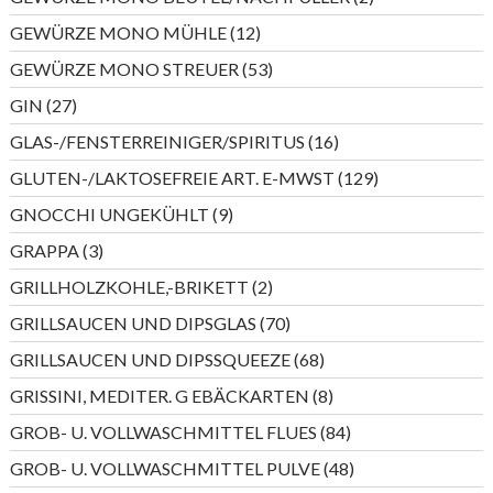
Produkte
12
GEWÜRZE MONO MÜHLE
12
Produkte
53
GEWÜRZE MONO STREUER
53
Produkte
27
GIN
27
Produkte
16
GLAS-/FENSTERREINIGER/SPIRITUS
16
Produkte
129
GLUTEN-/LAKTOSEFREIE ART. E-MWST
129
Produkte
9
GNOCCHI UNGEKÜHLT
9
Produkte
3
GRAPPA
3
Produkte
2
GRILLHOLZKOHLE,-BRIKETT
2
Produkte
70
GRILLSAUCEN UND DIPSGLAS
70
Produkte
68
GRILLSAUCEN UND DIPSSQUEEZE
68
Produkte
8
GRISSINI, MEDITER. G EBÄCKARTEN
8
Produkte
84
GROB- U. VOLLWASCHMITTEL FLUES
84
Produkte
48
GROB- U. VOLLWASCHMITTEL PULVE
48
Produkte