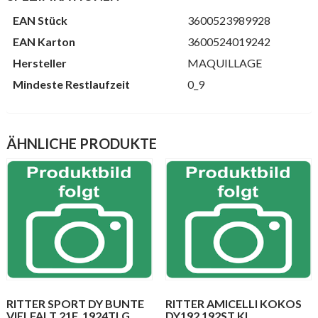
EAN Stück
3600523989928
EAN Karton
3600524019242
Hersteller
MAQUILLAGE
Mindeste Restlaufzeit
0_9
ÄHNLICHE PRODUKTE
RITTER SPORT DY BUNTE
RITTER AMICELLI KOKOS
VIELFALT 21F. 1924TLG
DY192 192ST KI