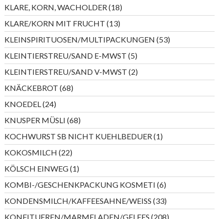
Produkte
18
KLARE, KORN, WACHOLDER
18
Produkte
13
KLARE/KORN MIT FRUCHT
13
Produkte
53
KLEINSPIRITUOSEN/MULTIPACKUNGEN
53
Produkte
5
KLEINTIERSTREU/SAND E-MWST
5
Produkte
2
KLEINTIERSTREU/SAND V-MWST
2
Produkte
68
KNÄCKEBROT
68
Produkte
24
KNOEDEL
24
Produkte
68
KNUSPER MÜSLI
68
Produkte
1
KOCHWURST SB NICHT KUEHLBEDUER
1
Produkt
22
KOKOSMILCH
22
Produkte
1
KÖLSCH EINWEG
1
Produkt
6
KOMBI-/GESCHENKPACKUNG KOSMETI
6
Produkte
33
KONDENSMILCH/KAFFEESAHNE/WEISS
33
Produkte
208
KONFITUEREN/MARMELADEN/GELEES
208