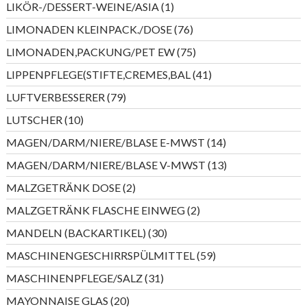
1
LIKÖR-/DESSERT-WEINE/ASIA
1
Produkt
76
LIMONADEN KLEINPACK./DOSE
76
Produkte
75
LIMONADEN,PACKUNG/PET EW
75
Produkte
41
LIPPENPFLEGE(STIFTE,CREMES,BAL
41
Produkte
79
LUFTVERBESSERER
79
Produkte
10
LUTSCHER
10
Produkte
14
MAGEN/DARM/NIERE/BLASE E-MWST
14
Produkte
13
MAGEN/DARM/NIERE/BLASE V-MWST
13
Produkte
2
MALZGETRÄNK DOSE
2
Produkte
2
MALZGETRÄNK FLASCHE EINWEG
2
Produkte
30
MANDELN (BACKARTIKEL)
30
Produkte
59
MASCHINENGESCHIRRSPÜLMITTEL
59
Produkte
31
MASCHINENPFLEGE/SALZ
31
Produkte
20
MAYONNAISE GLAS
20