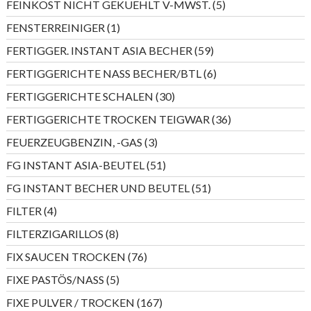
5
FEINKOST NICHT GEKUEHLT V-MWST.
5
Produkte
1
FENSTERREINIGER
1
Produkt
59
FERTIGGER. INSTANT ASIA BECHER
59
Produkte
6
FERTIGGERICHTE NASS BECHER/BTL
6
Produkte
30
FERTIGGERICHTE SCHALEN
30
Produkte
36
FERTIGGERICHTE TROCKEN TEIGWAR
36
Produkte
3
FEUERZEUGBENZIN, -GAS
3
Produkte
51
FG INSTANT ASIA-BEUTEL
51
Produkte
51
FG INSTANT BECHER UND BEUTEL
51
Produkte
4
FILTER
4
Produkte
8
FILTERZIGARILLOS
8
Produkte
76
FIX SAUCEN TROCKEN
76
Produkte
5
FIXE PASTÖS/NASS
5
Produkte
167
FIXE PULVER / TROCKEN
167