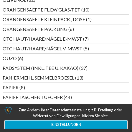
Produkte
10
ORANGENSAEFTE FL.EW GLAS/PET
10
Produkte
1
ORANGENSAEFTE KLEINPACK., DOSE
1
Produkt
6
ORANGENSAEFTE PACKUNG
6
Produkte
7
OTC HAUT/HAARE/NÄGEL E-MWST
7
Produkte
5
OTC HAUT/HAARE/NÄGEL V-MWST
5
Produkte
6
OUZO
6
Produkte
37
PADSYSTEM (INKL. TEE U. KAKAO)
37
Produkte
13
PANIERMEHL, SEMMELBROESEL
13
Produkte
8
PAPIER
8
Produkte
44
PAPIERTASCHENTUECHER
44
Produkte
4
PASTETEN (FISCHKONSERVEN)
4
Zum Ändern Ihrer Datenschutzeinstellung, z.B. Erteilung oder
Produkte
Widerruf von Einwilligungen, klicken Sie hier:
6
PASTETEN (WURST)
6
Produkte
EINSTELLUNGEN
5
PERLWEIN DEUTSCHLAND
5