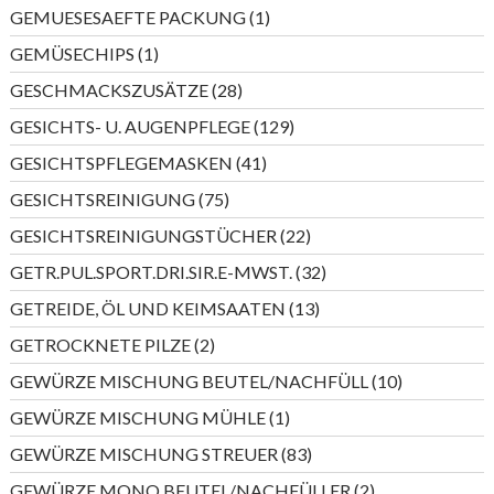
Produkte
1
GEMUESESAEFTE PACKUNG
1
Produkt
1
GEMÜSECHIPS
1
Produkt
28
GESCHMACKSZUSÄTZE
28
Produkte
129
GESICHTS- U. AUGENPFLEGE
129
Produkte
41
GESICHTSPFLEGEMASKEN
41
Produkte
75
GESICHTSREINIGUNG
75
Produkte
22
GESICHTSREINIGUNGSTÜCHER
22
Produkte
32
GETR.PUL.SPORT.DRI.SIR.E-MWST.
32
Produkte
13
GETREIDE, ÖL UND KEIMSAATEN
13
Produkte
2
GETROCKNETE PILZE
2
Produkte
10
GEWÜRZE MISCHUNG BEUTEL/NACHFÜLL
10
Produkte
1
GEWÜRZE MISCHUNG MÜHLE
1
Produkt
83
GEWÜRZE MISCHUNG STREUER
83
Produkte
2
GEWÜRZE MONO BEUTEL/NACHFÜLLER
2