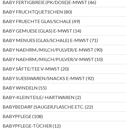
46
BABY FERTIGBREIE (PK/DOSE)E-MWST
46
Produkte
80
BABY FRUCHTQUETSCHEN
80
Produkte
49
BABY FRUECHTE GLAS/SCHALE
49
Produkte
14
BABY GEMUESE (GLAS) E-MWST
14
Produkte
71
BABY MENUES (GLAS/SCHALE) E-MWST
71
Produkte
90
BABY NAEHRM./MILCH/PULVER/E-MWST
90
Produkte
10
BABY NAEHRM./MILCH/PULVER/V-MWST
10
Produkte
20
BABY SÄFTE/TEE V-MWST
20
Produkte
92
BABY SUESSWAREN/SNACKS E-MWST
92
Produkte
55
BABY WINDELN
55
Produkte
2
BABY-KLEINTEILE/-HARTWAREN
2
Produkte
22
BABYBEDARF (SAUGER,FLASCHE ETC.
22
Produkte
108
BABYPFLEGE
108
Produkte
12
BABYPFLEGE-TÜCHER
12