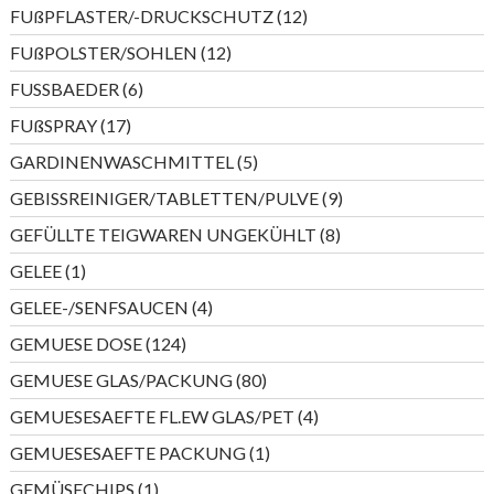
Produkte
12
FUßPFLASTER/-DRUCKSCHUTZ
12
Produkte
12
FUßPOLSTER/SOHLEN
12
Produkte
6
FUSSBAEDER
6
Produkte
17
FUßSPRAY
17
Produkte
5
GARDINENWASCHMITTEL
5
Produkte
9
GEBISSREINIGER/TABLETTEN/PULVE
9
Produkte
8
GEFÜLLTE TEIGWAREN UNGEKÜHLT
8
Produkte
1
GELEE
1
Produkt
4
GELEE-/SENFSAUCEN
4
Produkte
124
GEMUESE DOSE
124
Produkte
80
GEMUESE GLAS/PACKUNG
80
Produkte
4
GEMUESESAEFTE FL.EW GLAS/PET
4
Produkte
1
GEMUESESAEFTE PACKUNG
1
Produkt
1
GEMÜSECHIPS
1