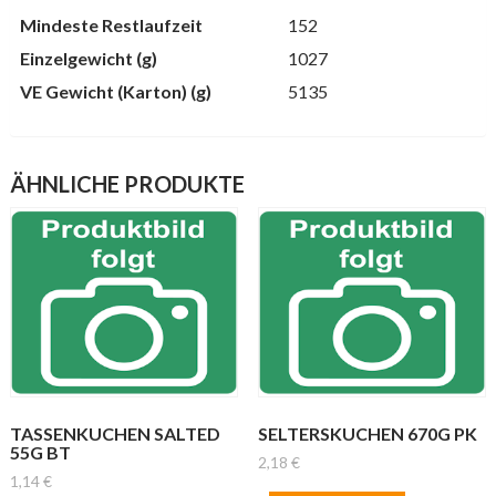
Mindeste Restlaufzeit
152
Einzelgewicht (g)
1027
VE Gewicht (Karton) (g)
5135
ÄHNLICHE PRODUKTE
TASSENKUCHEN SALTED
SELTERSKUCHEN 670G PK
55G BT
2,18
€
1,14
€