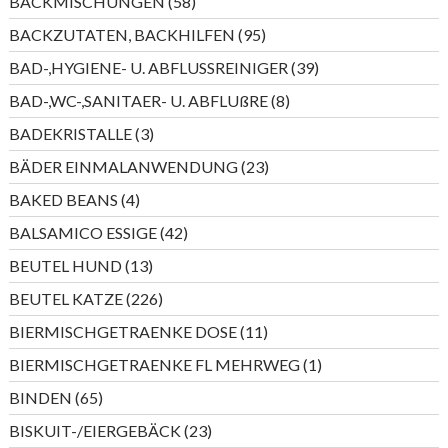
58
BACKMISCHUNGEN
58
Produkte
95
BACKZUTATEN, BACKHILFEN
95
Produkte
39
BAD-,HYGIENE- U. ABFLUSSREINIGER
39
Produkte
8
BAD-,WC-,SANITAER- U. ABFLUßRE
8
Produkte
3
BADEKRISTALLE
3
Produkte
23
BÄDER EINMALANWENDUNG
23
Produkte
4
BAKED BEANS
4
Produkte
42
BALSAMICO ESSIGE
42
Produkte
13
BEUTEL HUND
13
Produkte
226
BEUTEL KATZE
226
Produkte
11
BIERMISCHGETRAENKE DOSE
11
Produkte
1
BIERMISCHGETRAENKE FL MEHRWEG
1
Produkt
65
BINDEN
65
Produkte
23
BISKUIT-/EIERGEBÄCK
23