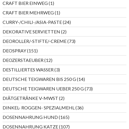
1
CRAFT BIER EINWEG
1
Produkt
1
CRAFT BIER MEHRWEG
1
Produkt
24
CURRY-/CHILI-/ASIA-PASTE
24
Produkte
2
DEKORATIVE SERVIETTEN
2
Produkte
73
DEOROLLER/-STIFTE/-CREME
73
Produkte
151
DEOSPRAY
151
Produkte
12
DEOZERSTAEUBER
12
Produkte
3
DESTILLIERTES WASSER
3
Produkte
14
DEUTSCHE TEIGWAREN BIS 250 G
14
Produkte
73
DEUTSCHE TEIGWAREN UEBER 250 G
73
Produkte
2
DIÄTGETRÄNKE V-MWST
2
Produkte
36
DINKEL- ROGGEN- SPEZIALMEHL
36
Produkte
165
DOSENNAHRUNG HUND
165
Produkte
107
DOSENNAHRUNG KATZE
107