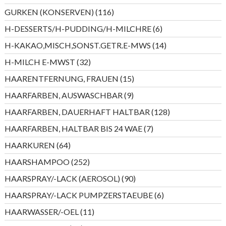
Produkte
116
GURKEN (KONSERVEN)
116
Produkte
6
H-DESSERTS/H-PUDDING/H-MILCHRE
6
Produkte
14
H-KAKAO,MISCH,SONST.GETR.E-MWS
14
Produkte
32
H-MILCH E-MWST
32
Produkte
15
HAARENTFERNUNG, FRAUEN
15
Produkte
9
HAARFARBEN, AUSWASCHBAR
9
Produkte
128
HAARFARBEN, DAUERHAFT HALTBAR
128
Produkte
7
HAARFARBEN, HALTBAR BIS 24 WAE
7
Produkte
64
HAARKUREN
64
Produkte
252
HAARSHAMPOO
252
Produkte
90
HAARSPRAY/-LACK (AEROSOL)
90
Produkte
6
HAARSPRAY/-LACK PUMPZERSTAEUBE
6
Produkte
11
HAARWASSER/-OEL
11
Produkte