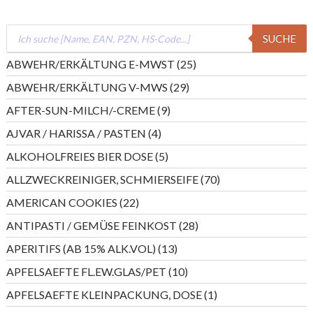
Products
SUCHE
search
25
ABWEHR/ERKÄLTUNG E-MWST
25
Produkte
29
ABWEHR/ERKÄLTUNG V-MWS
29
Produkte
9
AFTER-SUN-MILCH/-CREME
9
Produkte
4
AJVAR / HARISSA / PASTEN
4
Produkte
5
ALKOHOLFREIES BIER DOSE
5
Produkte
70
ALLZWECKREINIGER, SCHMIERSEIFE
70
Produkte
22
AMERICAN COOKIES
22
Produkte
28
ANTIPASTI / GEMÜSE FEINKOST
28
Produkte
13
APERITIFS (AB 15% ALK.VOL)
13
Produkte
10
APFELSAEFTE FL.EW.GLAS/PET
10
Produkte
1
APFELSAEFTE KLEINPACKUNG, DOSE
1
Produkt