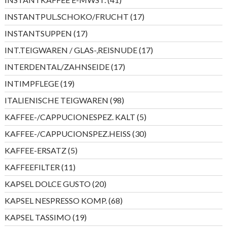
Produkte
17
INSTANTPUL.SCHOKO/FRUCHT
17
Produkte
17
INSTANTSUPPEN
17
Produkte
17
INT.TEIGWAREN / GLAS-,REISNUDE
17
Produkte
17
INTERDENTAL/ZAHNSEIDE
17
Produkte
19
INTIMPFLEGE
19
Produkte
98
ITALIENISCHE TEIGWAREN
98
Produkte
5
KAFFEE-/CAPPUCIONESPEZ. KALT
5
Produkte
30
KAFFEE-/CAPPUCIONSPEZ.HEISS
30
Produkte
5
KAFFEE-ERSATZ
5
Produkte
11
KAFFEEFILTER
11
Produkte
20
KAPSEL DOLCE GUSTO
20
Produkte
68
KAPSEL NESPRESSO KOMP.
68
Produkte
19
KAPSEL TASSIMO
19