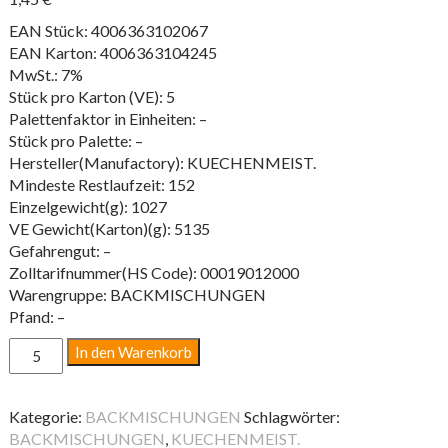
EAN Stück: 4006363102067
EAN Karton: 4006363104245
MwSt.: 7%
Stück pro Karton (VE): 5
Palettenfaktor in Einheiten: –
Stück pro Palette: –
Hersteller(Manufactory): KUECHENMEIST.
Mindeste Restlaufzeit: 152
Einzelgewicht(g): 1027
VE Gewicht(Karton)(g): 5135
Gefahrengut: –
Zolltarifnummer(HS Code): 00019012000
Warengruppe: BACKMISCHUNGEN
Pfand: –
DINKELBROT
In den Warenkorb
1000G
PK
Menge
Kategorie:
BACKMISCHUNGEN
Schlagwörter:
BACKMISCHUNGEN
,
KUECHENMEIST.