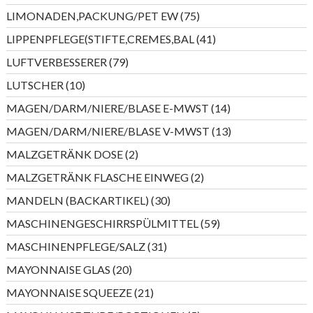
Produkte
75
LIMONADEN,PACKUNG/PET EW
75
Produkte
41
LIPPENPFLEGE(STIFTE,CREMES,BAL
41
Produkte
79
LUFTVERBESSERER
79
Produkte
10
LUTSCHER
10
Produkte
14
MAGEN/DARM/NIERE/BLASE E-MWST
14
Produkte
13
MAGEN/DARM/NIERE/BLASE V-MWST
13
Produkte
2
MALZGETRÄNK DOSE
2
Produkte
2
MALZGETRÄNK FLASCHE EINWEG
2
Produkte
30
MANDELN (BACKARTIKEL)
30
Produkte
59
MASCHINENGESCHIRRSPÜLMITTEL
59
Produkte
31
MASCHINENPFLEGE/SALZ
31
Produkte
20
MAYONNAISE GLAS
20
Produkte
21
MAYONNAISE SQUEEZE
21
Produkte