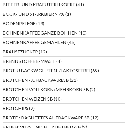
Produkte
41
BITTER- UND KRAEUTERLIKOERE
41
Produkte
1
BOCK- UND STARKBIER > 7%
1
Produkt
13
BODENPFLEGE
13
Produkte
10
BOHNENKAFFEE GANZE BOHNEN
10
Produkte
45
BOHNENKAFFEE GEMAHLEN
45
Produkte
12
BRAUSEZUCKER
12
Produkte
4
BRENNSTOFFE E-MWST.
4
Produkte
69
BROT-U.BACKW.GLUTEN-/LAKTOSEFREI
69
Produkte
21
BRÖTCHEN AUFBACKWARESB
21
Produkte
2
BRÖTCHEN VOLLKORN/MEHRKORN SB
2
Produkte
10
BRÖTCHEN WEIZEN SB
10
Produkte
7
BROTCHIPS
7
Produkte
12
BROTE / BAGUETTES AUFBACKWARE SB
12
Produkte
2
BRUEHWURST NICHT KÜHLBED.-SB
2