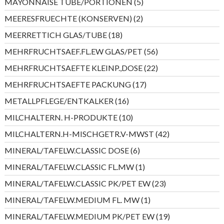
5
MAYONNAISE TUBE/PORTIONEN
5
Produkte
2
MEERESFRUECHTE (KONSERVEN)
2
Produkte
18
MEERRETTICH GLAS/TUBE
18
Produkte
56
MEHRFRUCHTSAEF.FL.EW GLAS/PET
56
Produkte
22
MEHRFRUCHTSAEFTE KLEINP.,DOSE
22
Produkte
17
MEHRFRUCHTSAEFTE PACKUNG
17
Produkte
16
METALLPFLEGE/ENTKALKER
16
Produkte
10
MILCHALTERN. H-PRODUKTE
10
Produkte
42
MILCHALTERN.H-MISCHGETR.V-MWST
42
Produkte
6
MINERAL/TAFELW.CLASSIC DOSE
6
Produkte
1
MINERAL/TAFELW.CLASSIC FL.MW
1
Produkt
23
MINERAL/TAFELW.CLASSIC PK/PET EW
23
Produkte
1
MINERAL/TAFELW.MEDIUM FL. MW
1
Produkt
19
MINERAL/TAFELW.MEDIUM PK/PET EW
19