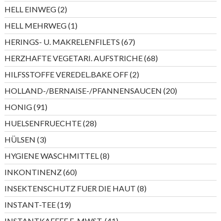
Produkte
2
HELL EINWEG
2
Produkte
1
HELL MEHRWEG
1
Produkt
67
HERINGS- U. MAKRELENFILETS
67
Produkte
68
HERZHAFTE VEGETARI. AUFSTRICHE
68
Produkte
2
HILFSSTOFFE VEREDEL.BAKE OFF
2
Produkte
20
HOLLAND-/BERNAISE-/PFANNENSAUCEN
20
Produkte
91
HONIG
91
Produkte
28
HUELSENFRUECHTE
28
Produkte
3
HÜLSEN
3
Produkte
8
HYGIENE WASCHMITTEL
8
Produkte
60
INKONTINENZ
60
Produkte
8
INSEKTENSCHUTZ FUER DIE HAUT
8
Produkte
19
INSTANT-TEE
19
Produkte
41
INSTANTKAFFEE E-MWST.
41