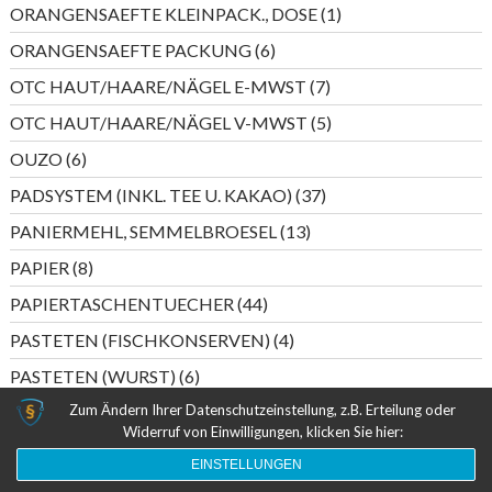
Produkte
1
ORANGENSAEFTE KLEINPACK., DOSE
1
Produkt
6
ORANGENSAEFTE PACKUNG
6
Produkte
7
OTC HAUT/HAARE/NÄGEL E-MWST
7
Produkte
5
OTC HAUT/HAARE/NÄGEL V-MWST
5
Produkte
6
OUZO
6
Produkte
37
PADSYSTEM (INKL. TEE U. KAKAO)
37
Produkte
13
PANIERMEHL, SEMMELBROESEL
13
Produkte
8
PAPIER
8
Produkte
44
PAPIERTASCHENTUECHER
44
Produkte
4
PASTETEN (FISCHKONSERVEN)
4
Produkte
6
PASTETEN (WURST)
6
Produkte
Zum Ändern Ihrer Datenschutzeinstellung, z.B. Erteilung oder
5
PERLWEIN DEUTSCHLAND
5
Widerruf von Einwilligungen, klicken Sie hier:
Produkte
20
PERLWEIN ITALIEN/SPANIEN
20
EINSTELLUNGEN
Produkte
55
PESTO
55