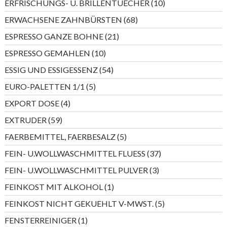
10
ERFRISCHUNGS- U. BRILLENTUECHER
10
Produkte
68
ERWACHSENE ZAHNBÜRSTEN
68
Produkte
21
ESPRESSO GANZE BOHNE
21
Produkte
10
ESPRESSO GEMAHLEN
10
Produkte
54
ESSIG UND ESSIGESSENZ
54
Produkte
5
EURO-PALETTEN 1/1
5
Produkte
4
EXPORT DOSE
4
Produkte
59
EXTRUDER
59
Produkte
5
FAERBEMITTEL, FAERBESALZ
5
Produkte
37
FEIN- U.WOLLWASCHMITTEL FLUESS
37
Produkte
3
FEIN- U.WOLLWASCHMITTEL PULVER
3
Produkte
1
FEINKOST MIT ALKOHOL
1
Produkt
5
FEINKOST NICHT GEKUEHLT V-MWST.
5
Produkte
1
FENSTERREINIGER
1