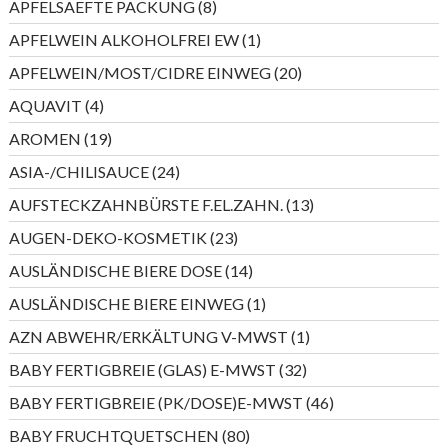
8
APFELSAEFTE PACKUNG
8
Produkte
1
APFELWEIN ALKOHOLFREI EW
1
Produkt
20
APFELWEIN/MOST/CIDRE EINWEG
20
Produkte
4
AQUAVIT
4
Produkte
19
AROMEN
19
Produkte
24
ASIA-/CHILISAUCE
24
Produkte
13
AUFSTECKZAHNBÜRSTE F.EL.ZAHN.
13
Produkte
23
AUGEN-DEKO-KOSMETIK
23
Produkte
14
AUSLÄNDISCHE BIERE DOSE
14
Produkte
1
AUSLÄNDISCHE BIERE EINWEG
1
Produkt
1
AZN ABWEHR/ERKÄLTUNG V-MWST
1
Produkt
32
BABY FERTIGBREIE (GLAS) E-MWST
32
Produkte
46
BABY FERTIGBREIE (PK/DOSE)E-MWST
46
Produkte
80
BABY FRUCHTQUETSCHEN
80