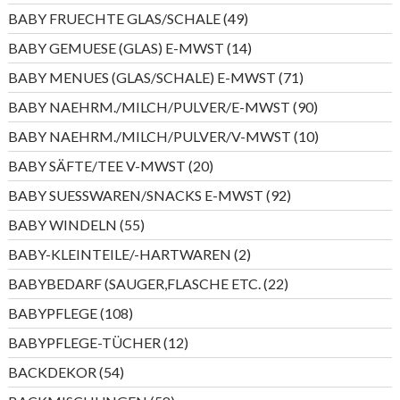
Produkte
49
BABY FRUECHTE GLAS/SCHALE
49
Produkte
14
BABY GEMUESE (GLAS) E-MWST
14
Produkte
71
BABY MENUES (GLAS/SCHALE) E-MWST
71
Produkte
90
BABY NAEHRM./MILCH/PULVER/E-MWST
90
Produkte
10
BABY NAEHRM./MILCH/PULVER/V-MWST
10
Produkte
20
BABY SÄFTE/TEE V-MWST
20
Produkte
92
BABY SUESSWAREN/SNACKS E-MWST
92
Produkte
55
BABY WINDELN
55
Produkte
2
BABY-KLEINTEILE/-HARTWAREN
2
Produkte
22
BABYBEDARF (SAUGER,FLASCHE ETC.
22
Produkte
108
BABYPFLEGE
108
Produkte
12
BABYPFLEGE-TÜCHER
12
Produkte
54
BACKDEKOR
54
Produkte