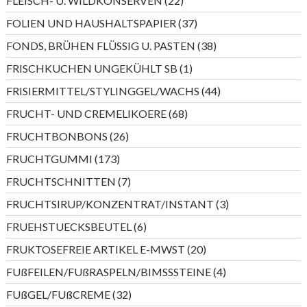
FLEISCH- U. WILDKONSERVEN
22
Produkte
37
FOLIEN UND HAUSHALTSPAPIER
37
Produkte
38
FONDS, BRÜHEN FLÜSSIG U. PASTEN
38
Produkte
1
FRISCHKUCHEN UNGEKÜHLT SB
1
Produkt
44
FRISIERMITTEL/STYLINGGEL/WACHS
44
Produkte
68
FRUCHT- UND CREMELIKOERE
68
Produkte
26
FRUCHTBONBONS
26
Produkte
173
FRUCHTGUMMI
173
Produkte
7
FRUCHTSCHNITTEN
7
Produkte
3
FRUCHTSIRUP/KONZENTRAT/INSTANT
3
Produkte
6
FRUEHSTUECKSBEUTEL
6
Produkte
20
FRUKTOSEFREIE ARTIKEL E-MWST
20
Produkte
4
FUßFEILEN/FUßRASPELN/BIMSSSTEINE
4
Produkte
32
FUßGEL/FUßCREME
32