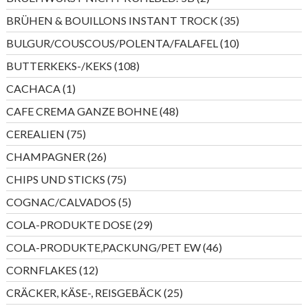
Produkte
35
BRÜHEN & BOUILLONS INSTANT TROCK
35
Produkte
10
BULGUR/COUSCOUS/POLENTA/FALAFEL
10
Produkte
108
BUTTERKEKS-/KEKS
108
Produkte
1
CACHACA
1
Produkt
48
CAFE CREMA GANZE BOHNE
48
Produkte
75
CEREALIEN
75
Produkte
26
CHAMPAGNER
26
Produkte
75
CHIPS UND STICKS
75
Produkte
5
COGNAC/CALVADOS
5
Produkte
29
COLA-PRODUKTE DOSE
29
Produkte
46
COLA-PRODUKTE,PACKUNG/PET EW
46
Produkte
12
CORNFLAKES
12
Produkte
25
CRÄCKER, KÄSE-, REISGEBÄCK
25
Produkte