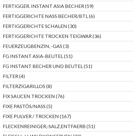
Produkt
59
FERTIGGER. INSTANT ASIA BECHER
59
Produkte
6
FERTIGGERICHTE NASS BECHER/BTL
6
Produkte
30
FERTIGGERICHTE SCHALEN
30
Produkte
36
FERTIGGERICHTE TROCKEN TEIGWAR
36
Produkte
3
FEUERZEUGBENZIN, -GAS
3
Produkte
51
FG INSTANT ASIA-BEUTEL
51
Produkte
51
FG INSTANT BECHER UND BEUTEL
51
Produkte
4
FILTER
4
Produkte
8
FILTERZIGARILLOS
8
Produkte
76
FIX SAUCEN TROCKEN
76
Produkte
5
FIXE PASTÖS/NASS
5
Produkte
167
FIXE PULVER / TROCKEN
167
Produkte
51
FLECKENREINIGER,-SALZ,ENTFAERB
51
Produkte
22