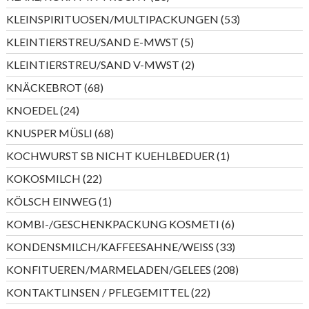
Produkte
53
KLEINSPIRITUOSEN/MULTIPACKUNGEN
53
Produkte
5
KLEINTIERSTREU/SAND E-MWST
5
Produkte
2
KLEINTIERSTREU/SAND V-MWST
2
Produkte
68
KNÄCKEBROT
68
Produkte
24
KNOEDEL
24
Produkte
68
KNUSPER MÜSLI
68
Produkte
1
KOCHWURST SB NICHT KUEHLBEDUER
1
Produkt
22
KOKOSMILCH
22
Produkte
1
KÖLSCH EINWEG
1
Produkt
6
KOMBI-/GESCHENKPACKUNG KOSMETI
6
Produkte
33
KONDENSMILCH/KAFFEESAHNE/WEISS
33
Produkte
208
KONFITUEREN/MARMELADEN/GELEES
208
Produkte
22
KONTAKTLINSEN / PFLEGEMITTEL
22
Produkte