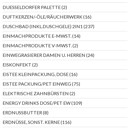
Produkte
2
DUESSELDORFER PALETTE
2
Produkte
16
DUFTKERZEN/-ÖLE/RÄUCHERWERK
16
Produkte
237
DUSCHBAD (INKL.DUSCHGELE) 2IN1
237
Produkte
14
EINMACHPRODUKTE E-MWST.
14
Produkte
2
EINMACHPRODUKTE V-MWST.
2
Produkte
24
EINWEGRASIERER DAMEN U. HERREN
24
Produkte
2
EISKONFEKT
2
Produkte
16
EISTEE KLEINPACKUNG, DOSE
16
Produkte
75
EISTEE PACKUNG/PET EINWEG
75
Produkte
2
ELEKTRISCHE ZAHNBÜRSTEN
2
Produkte
109
ENERGY DRINKS DOSE/PET EW
109
Produkte
8
ERDNUSSBUTTER
8
Produkte
116
ERDNÜSSE, SONST. KERNE
116
Produkte