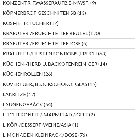
9
KONZENTR. F.WASSERAUFB.E-MWST.
9
Produkte
13
KÖRNERBROT GESCHNITEN SB
13
Produkte
12
KOSMETIKTÜCHER
12
Produkte
170
KRAEUTER-/FRUECHTE-TEE BEUTEL
170
Produkte
5
KRAEUTER-/FRUECHTE-TEE LOSE
5
Produkte
68
KRAEUTER-/HUSTENBONBONS (FRUCH
68
Produkte
14
KÜCHEN-/HERD U. BACKOFENREINIGER
14
Produkte
26
KÜCHENROLLEN
26
Produkte
19
KUVERTUER., BLOCKSCHOKO., GLAS
19
Produkte
17
LAKRITZE
17
Produkte
54
LAUGENGEBÄCK
54
Produkte
2
LEICHTKONFIT./-MARMELAD./-GELE
2
Produkte
1
LIKÖR-/DESSERT-WEINE/ASIA
1
Produkt
76
LIMONADEN KLEINPACK./DOSE
76