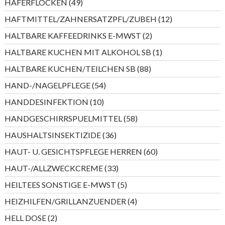
49
HAFERFLOCKEN
49
Produkte
12
HAFTMITTEL/ZAHNERSATZPFL/ZUBEH
12
Produkte
2
HALTBARE KAFFEEDRINKS E-MWST
2
Produkte
1
HALTBARE KUCHEN MIT ALKOHOL SB
1
Produkt
88
HALTBARE KUCHEN/TEILCHEN SB
88
Produkte
54
HAND-/NAGELPFLEGE
54
Produkte
10
HANDDESINFEKTION
10
Produkte
58
HANDGESCHIRRSPUELMITTEL
58
Produkte
36
HAUSHALTSINSEKTIZIDE
36
Produkte
60
HAUT- U. GESICHTSPFLEGE HERREN
60
Produkte
33
HAUT-/ALLZWECKCREME
33
Produkte
5
HEILTEES SONSTIGE E-MWST
5
Produkte
4
HEIZHILFEN/GRILLANZUENDER
4
Produkte
2
HELL DOSE
2