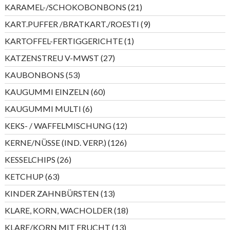
Produkte
21
KARAMEL-/SCHOKOBONBONS
21
Produkte
9
KART.PUFFER /BRATKART./ROESTI
9
Produkte
1
KARTOFFEL-FERTIGGERICHTE
1
Produkt
27
KATZENSTREU V-MWST
27
Produkte
53
KAUBONBONS
53
Produkte
60
KAUGUMMI EINZELN
60
Produkte
6
KAUGUMMI MULTI
6
Produkte
12
KEKS- / WAFFELMISCHUNG
12
Produkte
126
KERNE/NÜSSE (IND. VERP.)
126
Produkte
26
KESSELCHIPS
26
Produkte
63
KETCHUP
63
Produkte
13
KINDER ZAHNBÜRSTEN
13
Produkte
18
KLARE, KORN, WACHOLDER
18
Produkte
13
KLARE/KORN MIT FRUCHT
13