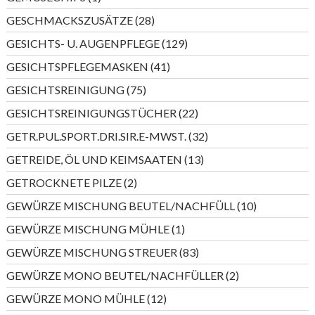
Produkt
28
GESCHMACKSZUSÄTZE
28
Produkte
129
GESICHTS- U. AUGENPFLEGE
129
Produkte
41
GESICHTSPFLEGEMASKEN
41
Produkte
75
GESICHTSREINIGUNG
75
Produkte
22
GESICHTSREINIGUNGSTÜCHER
22
Produkte
32
GETR.PUL.SPORT.DRI.SIR.E-MWST.
32
Produkte
13
GETREIDE, ÖL UND KEIMSAATEN
13
Produkte
2
GETROCKNETE PILZE
2
Produkte
10
GEWÜRZE MISCHUNG BEUTEL/NACHFÜLL
10
Produkte
1
GEWÜRZE MISCHUNG MÜHLE
1
Produkt
83
GEWÜRZE MISCHUNG STREUER
83
Produkte
2
GEWÜRZE MONO BEUTEL/NACHFÜLLER
2
Produkte
12
GEWÜRZE MONO MÜHLE
12
Produkte