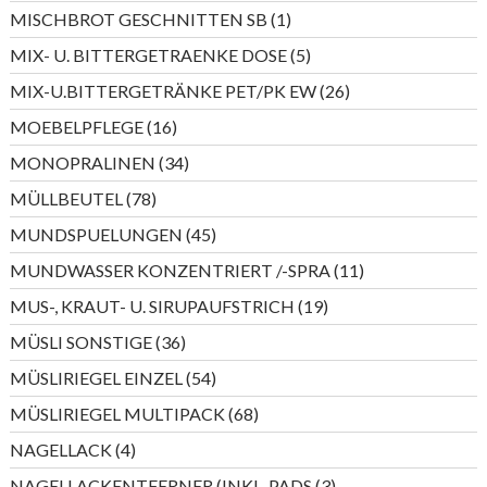
Produkte
1
MISCHBROT GESCHNITTEN SB
1
Produkt
5
MIX- U. BITTERGETRAENKE DOSE
5
Produkte
26
MIX-U.BITTERGETRÄNKE PET/PK EW
26
Produkte
16
MOEBELPFLEGE
16
Produkte
34
MONOPRALINEN
34
Produkte
78
MÜLLBEUTEL
78
Produkte
45
MUNDSPUELUNGEN
45
Produkte
11
MUNDWASSER KONZENTRIERT /-SPRA
11
Produkte
19
MUS-, KRAUT- U. SIRUPAUFSTRICH
19
Produkte
36
MÜSLI SONSTIGE
36
Produkte
54
MÜSLIRIEGEL EINZEL
54
Produkte
68
MÜSLIRIEGEL MULTIPACK
68
Produkte
4
NAGELLACK
4
Produkte
3
NAGELLACKENTFERNER (INKL. PADS
3