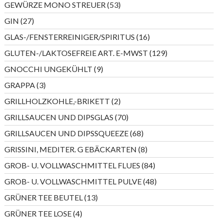
53
GEWÜRZE MONO STREUER
53
Produkte
27
GIN
27
Produkte
16
GLAS-/FENSTERREINIGER/SPIRITUS
16
Produkte
129
GLUTEN-/LAKTOSEFREIE ART. E-MWST
129
Produkte
9
GNOCCHI UNGEKÜHLT
9
Produkte
3
GRAPPA
3
Produkte
2
GRILLHOLZKOHLE,-BRIKETT
2
Produkte
70
GRILLSAUCEN UND DIPSGLAS
70
Produkte
68
GRILLSAUCEN UND DIPSSQUEEZE
68
Produkte
8
GRISSINI, MEDITER. G EBÄCKARTEN
8
Produkte
84
GROB- U. VOLLWASCHMITTEL FLUES
84
Produkte
48
GROB- U. VOLLWASCHMITTEL PULVE
48
Produkte
13
GRÜNER TEE BEUTEL
13
Produkte
4
GRÜNER TEE LOSE
4