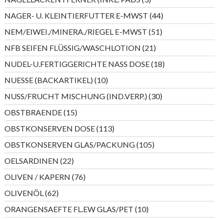
Produkte
44
NAGER- U. KLEINTIERFUTTER E-MWST
44
Produkte
51
NEM/EIWEI./MINERA./RIEGEL E-MWST
51
Produkte
21
NFB SEIFEN FLÜSSIG/WASCHLOTION
21
Produkte
18
NUDEL-U.FERTIGGERICHTE NASS DOSE
18
Produkte
10
NUESSE (BACKARTIKEL)
10
Produkte
30
NUSS/FRUCHT MISCHUNG (IND.VERP.)
30
Produkte
15
OBSTBRAENDE
15
Produkte
113
OBSTKONSERVEN DOSE
113
Produkte
105
OBSTKONSERVEN GLAS/PACKUNG
105
Produkte
22
OELSARDINEN
22
Produkte
76
OLIVEN / KAPERN
76
Produkte
62
OLIVENÖL
62
Produkte
10
ORANGENSAEFTE FL.EW GLAS/PET
10