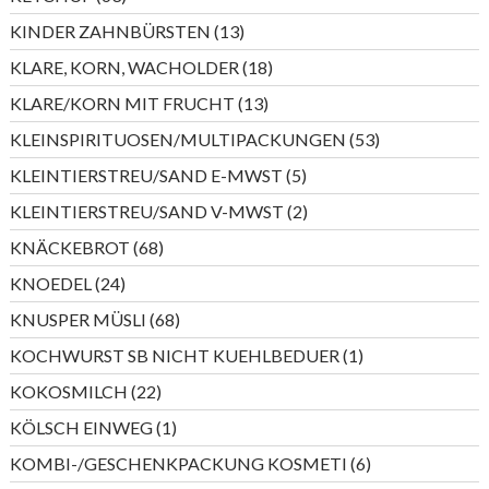
Produkte
13
KINDER ZAHNBÜRSTEN
13
Produkte
18
KLARE, KORN, WACHOLDER
18
Produkte
13
KLARE/KORN MIT FRUCHT
13
Produkte
53
KLEINSPIRITUOSEN/MULTIPACKUNGEN
53
Produkte
5
KLEINTIERSTREU/SAND E-MWST
5
Produkte
2
KLEINTIERSTREU/SAND V-MWST
2
Produkte
68
KNÄCKEBROT
68
Produkte
24
KNOEDEL
24
Produkte
68
KNUSPER MÜSLI
68
Produkte
1
KOCHWURST SB NICHT KUEHLBEDUER
1
Produkt
22
KOKOSMILCH
22
Produkte
1
KÖLSCH EINWEG
1
Produkt
6
KOMBI-/GESCHENKPACKUNG KOSMETI
6
Produkte