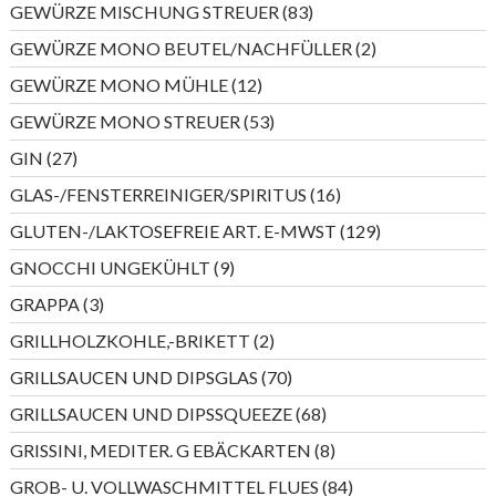
83
GEWÜRZE MISCHUNG STREUER
83
Produkte
2
GEWÜRZE MONO BEUTEL/NACHFÜLLER
2
Produkte
12
GEWÜRZE MONO MÜHLE
12
Produkte
53
GEWÜRZE MONO STREUER
53
Produkte
27
GIN
27
Produkte
16
GLAS-/FENSTERREINIGER/SPIRITUS
16
Produkte
129
GLUTEN-/LAKTOSEFREIE ART. E-MWST
129
Produkte
9
GNOCCHI UNGEKÜHLT
9
Produkte
3
GRAPPA
3
Produkte
2
GRILLHOLZKOHLE,-BRIKETT
2
Produkte
70
GRILLSAUCEN UND DIPSGLAS
70
Produkte
68
GRILLSAUCEN UND DIPSSQUEEZE
68
Produkte
8
GRISSINI, MEDITER. G EBÄCKARTEN
8
Produkte
84
GROB- U. VOLLWASCHMITTEL FLUES
84