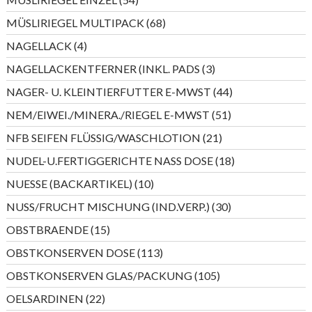
Produkte
68
MÜSLIRIEGEL MULTIPACK
68
Produkte
4
NAGELLACK
4
Produkte
3
NAGELLACKENTFERNER (INKL. PADS
3
Produkte
44
NAGER- U. KLEINTIERFUTTER E-MWST
44
Produkte
51
NEM/EIWEI./MINERA./RIEGEL E-MWST
51
Produkte
21
NFB SEIFEN FLÜSSIG/WASCHLOTION
21
Produkte
18
NUDEL-U.FERTIGGERICHTE NASS DOSE
18
Produkte
10
NUESSE (BACKARTIKEL)
10
Produkte
30
NUSS/FRUCHT MISCHUNG (IND.VERP.)
30
Produkte
15
OBSTBRAENDE
15
Produkte
113
OBSTKONSERVEN DOSE
113
Produkte
105
OBSTKONSERVEN GLAS/PACKUNG
105
Produkte
22
OELSARDINEN
22