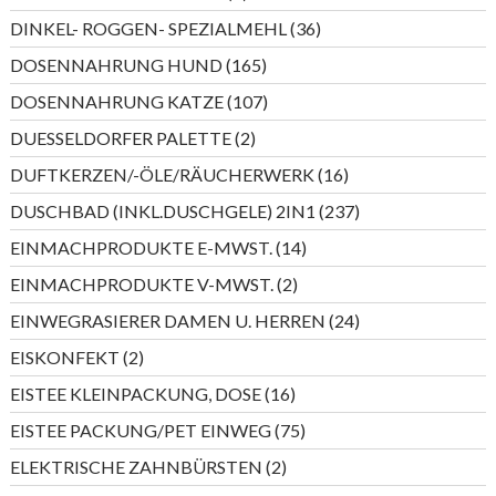
Produkte
36
DINKEL- ROGGEN- SPEZIALMEHL
36
Produkte
165
DOSENNAHRUNG HUND
165
Produkte
107
DOSENNAHRUNG KATZE
107
Produkte
2
DUESSELDORFER PALETTE
2
Produkte
16
DUFTKERZEN/-ÖLE/RÄUCHERWERK
16
Produkte
237
DUSCHBAD (INKL.DUSCHGELE) 2IN1
237
Produkte
14
EINMACHPRODUKTE E-MWST.
14
Produkte
2
EINMACHPRODUKTE V-MWST.
2
Produkte
24
EINWEGRASIERER DAMEN U. HERREN
24
Produkte
2
EISKONFEKT
2
Produkte
16
EISTEE KLEINPACKUNG, DOSE
16
Produkte
75
EISTEE PACKUNG/PET EINWEG
75
Produkte
2
ELEKTRISCHE ZAHNBÜRSTEN
2
Produkte