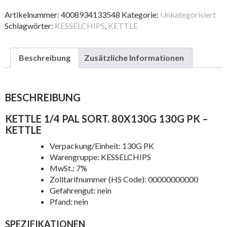
PAL
SORT.
Artikelnummer:
4008934133548
Kategorie:
Unkategorisiert
80X130G
Schlagwörter:
KESSELCHIPS
,
KETTLE
130G
PK
Menge
Beschreibung
Zusätzliche Informationen
BESCHREIBUNG
KETTLE 1/4 PAL SORT. 80X130G 130G PK –
KETTLE
Verpackung/Einheit: 130G PK
Warengruppe: KESSELCHIPS
MwSt.: 7%
Zolltarifnummer (HS Code): 00000000000
Gefahrengut: nein
Pfand: nein
SPEZIFIKATIONEN