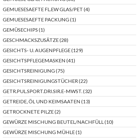
Produkte
4
GEMUESESAEFTE FL.EW GLAS/PET
4
Produkte
1
GEMUESESAEFTE PACKUNG
1
Produkt
1
GEMÜSECHIPS
1
Produkt
28
GESCHMACKSZUSÄTZE
28
Produkte
129
GESICHTS- U. AUGENPFLEGE
129
Produkte
41
GESICHTSPFLEGEMASKEN
41
Produkte
75
GESICHTSREINIGUNG
75
Produkte
22
GESICHTSREINIGUNGSTÜCHER
22
Produkte
32
GETR.PUL.SPORT.DRI.SIR.E-MWST.
32
Produkte
13
GETREIDE, ÖL UND KEIMSAATEN
13
Produkte
2
GETROCKNETE PILZE
2
Produkte
10
GEWÜRZE MISCHUNG BEUTEL/NACHFÜLL
10
Produkte
1
GEWÜRZE MISCHUNG MÜHLE
1
Produkt