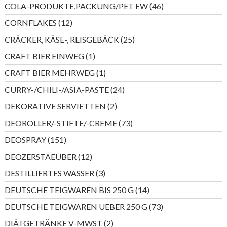
46
COLA-PRODUKTE,PACKUNG/PET EW
46
Produkte
12
CORNFLAKES
12
Produkte
25
CRÄCKER, KÄSE-, REISGEBÄCK
25
Produkte
1
CRAFT BIER EINWEG
1
Produkt
1
CRAFT BIER MEHRWEG
1
Produkt
24
CURRY-/CHILI-/ASIA-PASTE
24
Produkte
2
DEKORATIVE SERVIETTEN
2
Produkte
73
DEOROLLER/-STIFTE/-CREME
73
Produkte
151
DEOSPRAY
151
Produkte
12
DEOZERSTAEUBER
12
Produkte
3
DESTILLIERTES WASSER
3
Produkte
14
DEUTSCHE TEIGWAREN BIS 250 G
14
Produkte
73
DEUTSCHE TEIGWAREN UEBER 250 G
73
Produkte
2
DIÄTGETRÄNKE V-MWST
2