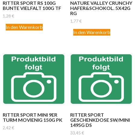
RITTER SPORT RS 100G
NATURE VALLEY CRUNCHY
BUNTE VIELFALT 100G TF
HAFER&SCHOKOL. 5X42G
RG
1,28
€
1,77
€
In den Warenkorb
In den Warenkorb
RITTER SPORT MINI 9ER
RITTER SPORT
TURM MOVIENIG 150G PK
GESCHENKDOSE SW/MINI
1495G DS
2,42
€
33,45
€