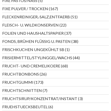
5
FIXE PASTÖS/NASS
5
Produkte
167
FIXE PULVER / TROCKEN
167
Produkte
51
FLECKENREINIGER,-SALZ,ENTFAERB
51
Produkte
22
FLEISCH- U. WILDKONSERVEN
22
Produkte
37
FOLIEN UND HAUSHALTSPAPIER
37
Produkte
38
FONDS, BRÜHEN FLÜSSIG U. PASTEN
38
Produkte
1
FRISCHKUCHEN UNGEKÜHLT SB
1
Produkt
44
FRISIERMITTEL/STYLINGGEL/WACHS
44
Produkte
68
FRUCHT- UND CREMELIKOERE
68
Produkte
26
FRUCHTBONBONS
26
Produkte
173
FRUCHTGUMMI
173
Produkte
7
FRUCHTSCHNITTEN
7
Produkte
3
FRUCHTSIRUP/KONZENTRAT/INSTANT
3
Produkte
6
FRUEHSTUECKSBEUTEL
6