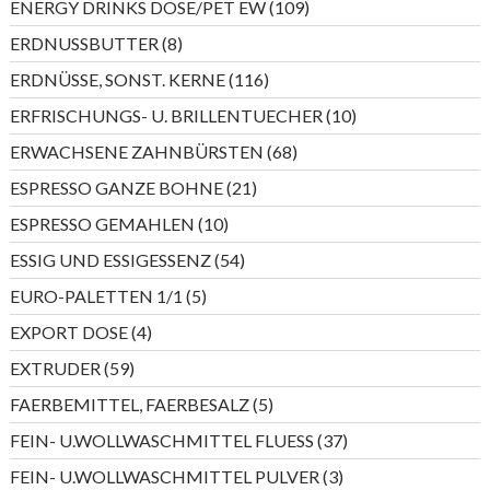
109
ENERGY DRINKS DOSE/PET EW
109
Produkte
8
ERDNUSSBUTTER
8
Produkte
116
ERDNÜSSE, SONST. KERNE
116
Produkte
10
ERFRISCHUNGS- U. BRILLENTUECHER
10
Produkte
68
ERWACHSENE ZAHNBÜRSTEN
68
Produkte
21
ESPRESSO GANZE BOHNE
21
Produkte
10
ESPRESSO GEMAHLEN
10
Produkte
54
ESSIG UND ESSIGESSENZ
54
Produkte
5
EURO-PALETTEN 1/1
5
Produkte
4
EXPORT DOSE
4
Produkte
59
EXTRUDER
59
Produkte
5
FAERBEMITTEL, FAERBESALZ
5
Produkte
37
FEIN- U.WOLLWASCHMITTEL FLUESS
37
Produkte
3
FEIN- U.WOLLWASCHMITTEL PULVER
3