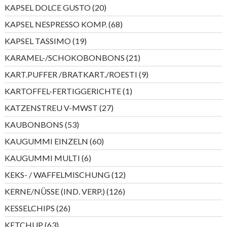
Produkte
20
KAPSEL DOLCE GUSTO
20
Produkte
68
KAPSEL NESPRESSO KOMP.
68
Produkte
19
KAPSEL TASSIMO
19
Produkte
21
KARAMEL-/SCHOKOBONBONS
21
Produkte
9
KART.PUFFER /BRATKART./ROESTI
9
Produkte
1
KARTOFFEL-FERTIGGERICHTE
1
Produkt
27
KATZENSTREU V-MWST
27
Produkte
53
KAUBONBONS
53
Produkte
60
KAUGUMMI EINZELN
60
Produkte
6
KAUGUMMI MULTI
6
Produkte
12
KEKS- / WAFFELMISCHUNG
12
Produkte
126
KERNE/NÜSSE (IND. VERP.)
126
Produkte
26
KESSELCHIPS
26
Produkte
63
KETCHUP
63