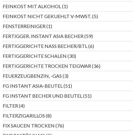
Produkte
1
FEINKOST MIT ALKOHOL
1
Produkt
5
FEINKOST NICHT GEKUEHLT V-MWST.
5
Produkte
1
FENSTERREINIGER
1
Produkt
59
FERTIGGER. INSTANT ASIA BECHER
59
Produkte
6
FERTIGGERICHTE NASS BECHER/BTL
6
Produkte
30
FERTIGGERICHTE SCHALEN
30
Produkte
36
FERTIGGERICHTE TROCKEN TEIGWAR
36
Produkte
3
FEUERZEUGBENZIN, -GAS
3
Produkte
51
FG INSTANT ASIA-BEUTEL
51
Produkte
51
FG INSTANT BECHER UND BEUTEL
51
Produkte
4
FILTER
4
Produkte
8
FILTERZIGARILLOS
8
Produkte
76
FIX SAUCEN TROCKEN
76
Produkte