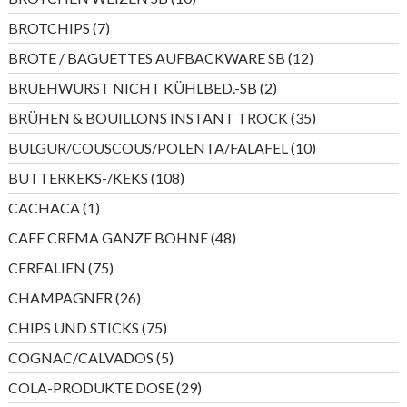
Produkte
7
BROTCHIPS
7
Produkte
12
BROTE / BAGUETTES AUFBACKWARE SB
12
Produkte
2
BRUEHWURST NICHT KÜHLBED.-SB
2
Produkte
35
BRÜHEN & BOUILLONS INSTANT TROCK
35
Produkte
10
BULGUR/COUSCOUS/POLENTA/FALAFEL
10
Produkte
108
BUTTERKEKS-/KEKS
108
Produkte
1
CACHACA
1
Produkt
48
CAFE CREMA GANZE BOHNE
48
Produkte
75
CEREALIEN
75
Produkte
26
CHAMPAGNER
26
Produkte
75
CHIPS UND STICKS
75
Produkte
5
COGNAC/CALVADOS
5
Produkte
29
COLA-PRODUKTE DOSE
29
Produkte