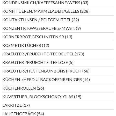
33
KONDENSMILCH/KAFFEESAHNE/WEISS
33
Produkte
208
KONFITUEREN/MARMELADEN/GELEES
208
Produkte
22
KONTAKTLINSEN / PFLEGEMITTEL
22
Produkte
9
KONZENTR. F.WASSERAUFB.E-MWST.
9
Produkte
13
KÖRNERBROT GESCHNITEN SB
13
Produkte
12
KOSMETIKTÜCHER
12
Produkte
170
KRAEUTER-/FRUECHTE-TEE BEUTEL
170
Produkte
5
KRAEUTER-/FRUECHTE-TEE LOSE
5
Produkte
68
KRAEUTER-/HUSTENBONBONS (FRUCH
68
Produkte
14
KÜCHEN-/HERD U. BACKOFENREINIGER
14
Produkte
26
KÜCHENROLLEN
26
Produkte
19
KUVERTUER., BLOCKSCHOKO., GLAS
19
Produkte
17
LAKRITZE
17
Produkte
54
LAUGENGEBÄCK
54