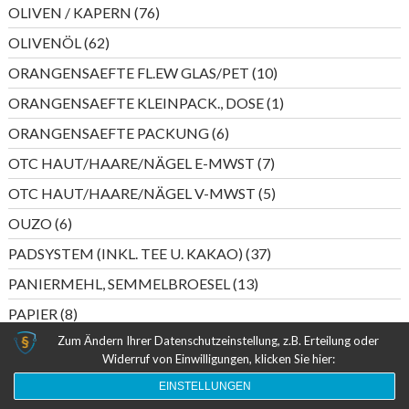
Produkte
76
OLIVEN / KAPERN
76
Produkte
62
OLIVENÖL
62
Produkte
10
ORANGENSAEFTE FL.EW GLAS/PET
10
Produkte
1
ORANGENSAEFTE KLEINPACK., DOSE
1
Produkt
6
ORANGENSAEFTE PACKUNG
6
Produkte
7
OTC HAUT/HAARE/NÄGEL E-MWST
7
Produkte
5
OTC HAUT/HAARE/NÄGEL V-MWST
5
Produkte
6
OUZO
6
Produkte
37
PADSYSTEM (INKL. TEE U. KAKAO)
37
Produkte
13
PANIERMEHL, SEMMELBROESEL
13
Produkte
8
PAPIER
8
Produkte
Zum Ändern Ihrer Datenschutzeinstellung, z.B. Erteilung oder
44
PAPIERTASCHENTUECHER
44
Widerruf von Einwilligungen, klicken Sie hier:
Produkte
4
PASTETEN (FISCHKONSERVEN)
4
EINSTELLUNGEN
Produkte
6
PASTETEN (WURST)
6