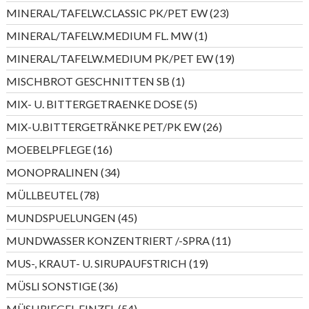
Produkt
23
MINERAL/TAFELW.CLASSIC PK/PET EW
23
Produkte
1
MINERAL/TAFELW.MEDIUM FL. MW
1
Produkt
19
MINERAL/TAFELW.MEDIUM PK/PET EW
19
Produkte
1
MISCHBROT GESCHNITTEN SB
1
Produkt
5
MIX- U. BITTERGETRAENKE DOSE
5
Produkte
26
MIX-U.BITTERGETRÄNKE PET/PK EW
26
Produkte
16
MOEBELPFLEGE
16
Produkte
34
MONOPRALINEN
34
Produkte
78
MÜLLBEUTEL
78
Produkte
45
MUNDSPUELUNGEN
45
Produkte
11
MUNDWASSER KONZENTRIERT /-SPRA
11
Produkte
19
MUS-, KRAUT- U. SIRUPAUFSTRICH
19
Produkte
36
MÜSLI SONSTIGE
36
Produkte
54
MÜSLIRIEGEL EINZEL
54