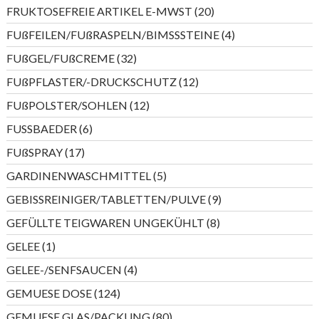
Produkte
20
FRUKTOSEFREIE ARTIKEL E-MWST
20
Produkte
4
FUßFEILEN/FUßRASPELN/BIMSSSTEINE
4
Produkte
32
FUßGEL/FUßCREME
32
Produkte
12
FUßPFLASTER/-DRUCKSCHUTZ
12
Produkte
12
FUßPOLSTER/SOHLEN
12
Produkte
6
FUSSBAEDER
6
Produkte
17
FUßSPRAY
17
Produkte
5
GARDINENWASCHMITTEL
5
Produkte
9
GEBISSREINIGER/TABLETTEN/PULVE
9
Produkte
8
GEFÜLLTE TEIGWAREN UNGEKÜHLT
8
Produkte
1
GELEE
1
Produkt
4
GELEE-/SENFSAUCEN
4
Produkte
124
GEMUESE DOSE
124
Produkte
80
GEMUESE GLAS/PACKUNG
80