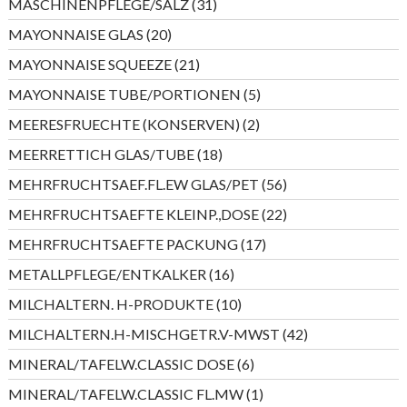
31
MASCHINENPFLEGE/SALZ
31
Produkte
20
MAYONNAISE GLAS
20
Produkte
21
MAYONNAISE SQUEEZE
21
Produkte
5
MAYONNAISE TUBE/PORTIONEN
5
Produkte
2
MEERESFRUECHTE (KONSERVEN)
2
Produkte
18
MEERRETTICH GLAS/TUBE
18
Produkte
56
MEHRFRUCHTSAEF.FL.EW GLAS/PET
56
Produkte
22
MEHRFRUCHTSAEFTE KLEINP.,DOSE
22
Produkte
17
MEHRFRUCHTSAEFTE PACKUNG
17
Produkte
16
METALLPFLEGE/ENTKALKER
16
Produkte
10
MILCHALTERN. H-PRODUKTE
10
Produkte
42
MILCHALTERN.H-MISCHGETR.V-MWST
42
Produkte
6
MINERAL/TAFELW.CLASSIC DOSE
6
Produkte
1
MINERAL/TAFELW.CLASSIC FL.MW
1