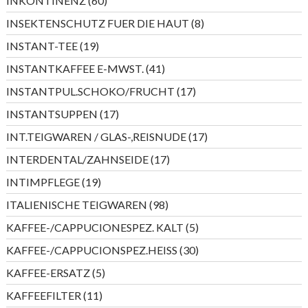
INKONTINENZ
60
Produkte
8
INSEKTENSCHUTZ FUER DIE HAUT
8
Produkte
19
INSTANT-TEE
19
Produkte
41
INSTANTKAFFEE E-MWST.
41
Produkte
17
INSTANTPUL.SCHOKO/FRUCHT
17
Produkte
17
INSTANTSUPPEN
17
Produkte
17
INT.TEIGWAREN / GLAS-,REISNUDE
17
Produkte
17
INTERDENTAL/ZAHNSEIDE
17
Produkte
19
INTIMPFLEGE
19
Produkte
98
ITALIENISCHE TEIGWAREN
98
Produkte
5
KAFFEE-/CAPPUCIONESPEZ. KALT
5
Produkte
30
KAFFEE-/CAPPUCIONSPEZ.HEISS
30
Produkte
5
KAFFEE-ERSATZ
5
Produkte
11
KAFFEEFILTER
11