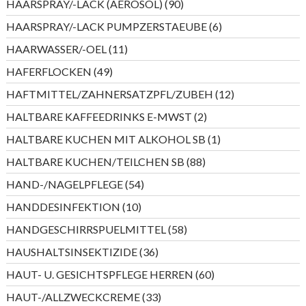
90
HAARSPRAY/-LACK (AEROSOL)
90
Produkte
6
HAARSPRAY/-LACK PUMPZERSTAEUBE
6
Produkte
11
HAARWASSER/-OEL
11
Produkte
49
HAFERFLOCKEN
49
Produkte
12
HAFTMITTEL/ZAHNERSATZPFL/ZUBEH
12
Produkte
2
HALTBARE KAFFEEDRINKS E-MWST
2
Produkte
1
HALTBARE KUCHEN MIT ALKOHOL SB
1
Produkt
88
HALTBARE KUCHEN/TEILCHEN SB
88
Produkte
54
HAND-/NAGELPFLEGE
54
Produkte
10
HANDDESINFEKTION
10
Produkte
58
HANDGESCHIRRSPUELMITTEL
58
Produkte
36
HAUSHALTSINSEKTIZIDE
36
Produkte
60
HAUT- U. GESICHTSPFLEGE HERREN
60
Produkte
33
HAUT-/ALLZWECKCREME
33