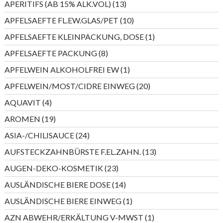
13
APERITIFS (AB 15% ALK.VOL)
13
Produkte
10
APFELSAEFTE FL.EW.GLAS/PET
10
Produkte
1
APFELSAEFTE KLEINPACKUNG, DOSE
1
Produkt
8
APFELSAEFTE PACKUNG
8
Produkte
1
APFELWEIN ALKOHOLFREI EW
1
Produkt
20
APFELWEIN/MOST/CIDRE EINWEG
20
Produkte
4
AQUAVIT
4
Produkte
19
AROMEN
19
Produkte
24
ASIA-/CHILISAUCE
24
Produkte
13
AUFSTECKZAHNBÜRSTE F.EL.ZAHN.
13
Produkte
23
AUGEN-DEKO-KOSMETIK
23
Produkte
14
AUSLÄNDISCHE BIERE DOSE
14
Produkte
1
AUSLÄNDISCHE BIERE EINWEG
1
Produkt
1
AZN ABWEHR/ERKÄLTUNG V-MWST
1