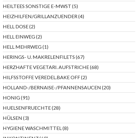
Produkte
5
HEILTEES SONSTIGE E-MWST
5
Produkte
4
HEIZHILFEN/GRILLANZUENDER
4
Produkte
2
HELL DOSE
2
Produkte
2
HELL EINWEG
2
Produkte
1
HELL MEHRWEG
1
Produkt
67
HERINGS- U. MAKRELENFILETS
67
Produkte
68
HERZHAFTE VEGETARI. AUFSTRICHE
68
Produkte
2
HILFSSTOFFE VEREDEL.BAKE OFF
2
Produkte
20
HOLLAND-/BERNAISE-/PFANNENSAUCEN
20
Produkte
91
HONIG
91
Produkte
28
HUELSENFRUECHTE
28
Produkte
3
HÜLSEN
3
Produkte
8
HYGIENE WASCHMITTEL
8
Produkte
60