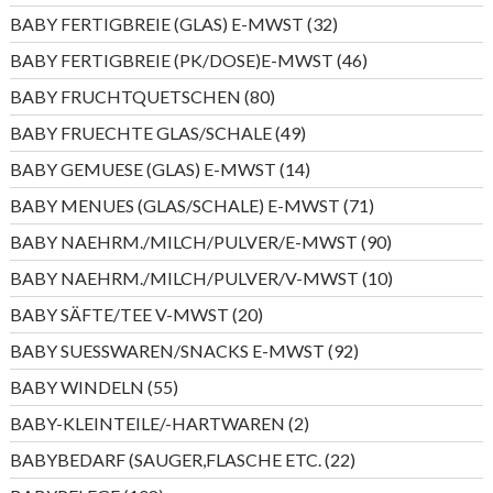
Produkt
32
BABY FERTIGBREIE (GLAS) E-MWST
32
Produkte
46
BABY FERTIGBREIE (PK/DOSE)E-MWST
46
Produkte
80
BABY FRUCHTQUETSCHEN
80
Produkte
49
BABY FRUECHTE GLAS/SCHALE
49
Produkte
14
BABY GEMUESE (GLAS) E-MWST
14
Produkte
71
BABY MENUES (GLAS/SCHALE) E-MWST
71
Produkte
90
BABY NAEHRM./MILCH/PULVER/E-MWST
90
Produkte
10
BABY NAEHRM./MILCH/PULVER/V-MWST
10
Produkte
20
BABY SÄFTE/TEE V-MWST
20
Produkte
92
BABY SUESSWAREN/SNACKS E-MWST
92
Produkte
55
BABY WINDELN
55
Produkte
2
BABY-KLEINTEILE/-HARTWAREN
2
Produkte
22
BABYBEDARF (SAUGER,FLASCHE ETC.
22
Produkte