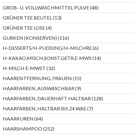
Produkte
48
GROB- U. VOLLWASCHMITTEL PULVE
48
Produkte
13
GRÜNER TEE BEUTEL
13
Produkte
4
GRÜNER TEE LOSE
4
Produkte
116
GURKEN (KONSERVEN)
116
Produkte
6
H-DESSERTS/H-PUDDING/H-MILCHRE
6
Produkte
14
H-KAKAO,MISCH,SONST.GETR.E-MWS
14
Produkte
32
H-MILCH E-MWST
32
Produkte
15
HAARENTFERNUNG, FRAUEN
15
Produkte
9
HAARFARBEN, AUSWASCHBAR
9
Produkte
128
HAARFARBEN, DAUERHAFT HALTBAR
128
Produkte
7
HAARFARBEN, HALTBAR BIS 24 WAE
7
Produkte
64
HAARKUREN
64
Produkte
252
HAARSHAMPOO
252
Produkte