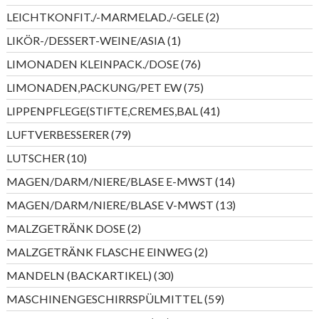
Produkte
2
LEICHTKONFIT./-MARMELAD./-GELE
2
Produkte
1
LIKÖR-/DESSERT-WEINE/ASIA
1
Produkt
76
LIMONADEN KLEINPACK./DOSE
76
Produkte
75
LIMONADEN,PACKUNG/PET EW
75
Produkte
41
LIPPENPFLEGE(STIFTE,CREMES,BAL
41
Produkte
79
LUFTVERBESSERER
79
Produkte
10
LUTSCHER
10
Produkte
14
MAGEN/DARM/NIERE/BLASE E-MWST
14
Produkte
13
MAGEN/DARM/NIERE/BLASE V-MWST
13
Produkte
2
MALZGETRÄNK DOSE
2
Produkte
2
MALZGETRÄNK FLASCHE EINWEG
2
Produkte
30
MANDELN (BACKARTIKEL)
30
Produkte
59
MASCHINENGESCHIRRSPÜLMITTEL
59
Produkte