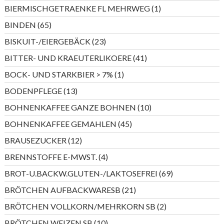
Produkte
1
BIERMISCHGETRAENKE FL MEHRWEG
1
Produkt
65
BINDEN
65
Produkte
23
BISKUIT-/EIERGEBÄCK
23
Produkte
41
BITTER- UND KRAEUTERLIKOERE
41
Produkte
1
BOCK- UND STARKBIER > 7%
1
Produkt
13
BODENPFLEGE
13
Produkte
10
BOHNENKAFFEE GANZE BOHNEN
10
Produkte
45
BOHNENKAFFEE GEMAHLEN
45
Produkte
12
BRAUSEZUCKER
12
Produkte
4
BRENNSTOFFE E-MWST.
4
Produkte
69
BROT-U.BACKW.GLUTEN-/LAKTOSEFREI
69
Produkte
21
BRÖTCHEN AUFBACKWARESB
21
Produkte
2
BRÖTCHEN VOLLKORN/MEHRKORN SB
2
Produkte
10
BRÖTCHEN WEIZEN SB
10