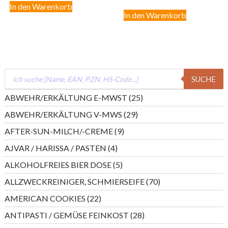
In den Warenkorb
In den Warenkorb
Products
SUCHE
search
25
ABWEHR/ERKÄLTUNG E-MWST
25
Produkte
29
ABWEHR/ERKÄLTUNG V-MWS
29
Produkte
9
AFTER-SUN-MILCH/-CREME
9
Produkte
4
AJVAR / HARISSA / PASTEN
4
Produkte
5
ALKOHOLFREIES BIER DOSE
5
Produkte
70
ALLZWECKREINIGER, SCHMIERSEIFE
70
Produkte
22
AMERICAN COOKIES
22
Produkte
28
ANTIPASTI / GEMÜSE FEINKOST
28
Produkte