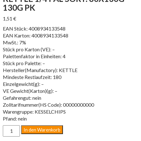
130G PK
1,51
€
EAN Stück: 4008934133548
EAN Karton: 4008934133548
MwSt.: 7%
Stück pro Karton (VE): –
Palettenfaktor in Einheiten: 4
Stück pro Palette: –
Hersteller(Manufactory): KETTLE
Mindeste Restlaufzeit: 180
Einzelgewicht(g): –
VE Gewicht(Karton)(g): –
Gefahrengut: nein
Zolltarifnummer(HS Code): 00000000000
Warengruppe: KESSELCHIPS
Pfand: nein
KETTLE
In den Warenkorb
1/4