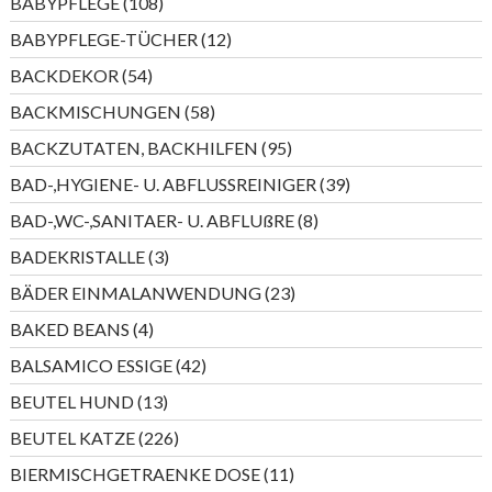
108
BABYPFLEGE
108
Produkte
12
BABYPFLEGE-TÜCHER
12
Produkte
54
BACKDEKOR
54
Produkte
58
BACKMISCHUNGEN
58
Produkte
95
BACKZUTATEN, BACKHILFEN
95
Produkte
39
BAD-,HYGIENE- U. ABFLUSSREINIGER
39
Produkte
8
BAD-,WC-,SANITAER- U. ABFLUßRE
8
Produkte
3
BADEKRISTALLE
3
Produkte
23
BÄDER EINMALANWENDUNG
23
Produkte
4
BAKED BEANS
4
Produkte
42
BALSAMICO ESSIGE
42
Produkte
13
BEUTEL HUND
13
Produkte
226
BEUTEL KATZE
226
Produkte
11
BIERMISCHGETRAENKE DOSE
11