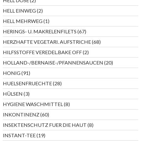
HELL DOSE
2
Produkte
2
HELL EINWEG
2
Produkte
1
HELL MEHRWEG
1
Produkt
67
HERINGS- U. MAKRELENFILETS
67
Produkte
68
HERZHAFTE VEGETARI. AUFSTRICHE
68
Produkte
2
HILFSSTOFFE VEREDEL.BAKE OFF
2
Produkte
20
HOLLAND-/BERNAISE-/PFANNENSAUCEN
20
Produkte
91
HONIG
91
Produkte
28
HUELSENFRUECHTE
28
Produkte
3
HÜLSEN
3
Produkte
8
HYGIENE WASCHMITTEL
8
Produkte
60
INKONTINENZ
60
Produkte
8
INSEKTENSCHUTZ FUER DIE HAUT
8
Produkte
19
INSTANT-TEE
19