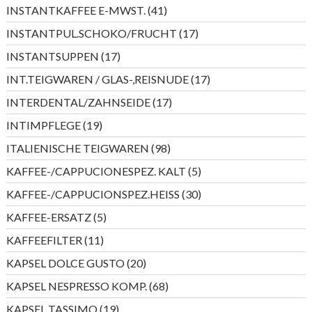
Produkte
41
INSTANTKAFFEE E-MWST.
41
Produkte
17
INSTANTPUL.SCHOKO/FRUCHT
17
Produkte
17
INSTANTSUPPEN
17
Produkte
17
INT.TEIGWAREN / GLAS-,REISNUDE
17
Produkte
17
INTERDENTAL/ZAHNSEIDE
17
Produkte
19
INTIMPFLEGE
19
Produkte
98
ITALIENISCHE TEIGWAREN
98
Produkte
5
KAFFEE-/CAPPUCIONESPEZ. KALT
5
Produkte
30
KAFFEE-/CAPPUCIONSPEZ.HEISS
30
Produkte
5
KAFFEE-ERSATZ
5
Produkte
11
KAFFEEFILTER
11
Produkte
20
KAPSEL DOLCE GUSTO
20
Produkte
68
KAPSEL NESPRESSO KOMP.
68
Produkte
19
KAPSEL TASSIMO
19