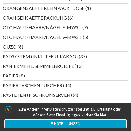
Produkte
1
ORANGENSAEFTE KLEINPACK., DOSE
1
Produkt
6
ORANGENSAEFTE PACKUNG
6
Produkte
7
OTC HAUT/HAARE/NÄGEL E-MWST
7
Produkte
5
OTC HAUT/HAARE/NÄGEL V-MWST
5
Produkte
6
OUZO
6
Produkte
37
PADSYSTEM (INKL. TEE U. KAKAO)
37
Produkte
13
PANIERMEHL, SEMMELBROESEL
13
Produkte
8
PAPIER
8
Produkte
44
PAPIERTASCHENTUECHER
44
Produkte
4
PASTETEN (FISCHKONSERVEN)
4
Produkte
6
PASTETEN (WURST)
6
Zum Ändern Ihrer Datenschutzeinstellung, z.B. Erteilung oder
Produkte
5
PERLWEIN DEUTSCHLAND
5
Widerruf von Einwilligungen, klicken Sie hier:
Produkte
20
PERLWEIN ITALIEN/SPANIEN
20
EINSTELLUNGEN
Produkte