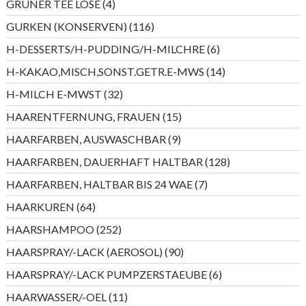
4
GRÜNER TEE LOSE
4
Produkte
116
GURKEN (KONSERVEN)
116
Produkte
6
H-DESSERTS/H-PUDDING/H-MILCHRE
6
Produkte
14
H-KAKAO,MISCH,SONST.GETR.E-MWS
14
Produkte
32
H-MILCH E-MWST
32
Produkte
15
HAARENTFERNUNG, FRAUEN
15
Produkte
9
HAARFARBEN, AUSWASCHBAR
9
Produkte
128
HAARFARBEN, DAUERHAFT HALTBAR
128
Produkte
7
HAARFARBEN, HALTBAR BIS 24 WAE
7
Produkte
64
HAARKUREN
64
Produkte
252
HAARSHAMPOO
252
Produkte
90
HAARSPRAY/-LACK (AEROSOL)
90
Produkte
6
HAARSPRAY/-LACK PUMPZERSTAEUBE
6
Produkte
11
HAARWASSER/-OEL
11