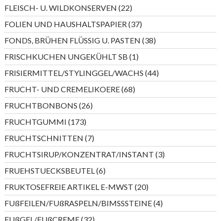
Produkte
22
FLEISCH- U. WILDKONSERVEN
22
Produkte
37
FOLIEN UND HAUSHALTSPAPIER
37
Produkte
38
FONDS, BRÜHEN FLÜSSIG U. PASTEN
38
Produkte
1
FRISCHKUCHEN UNGEKÜHLT SB
1
Produkt
44
FRISIERMITTEL/STYLINGGEL/WACHS
44
Produkte
68
FRUCHT- UND CREMELIKOERE
68
Produkte
26
FRUCHTBONBONS
26
Produkte
173
FRUCHTGUMMI
173
Produkte
7
FRUCHTSCHNITTEN
7
Produkte
3
FRUCHTSIRUP/KONZENTRAT/INSTANT
3
Produkte
6
FRUEHSTUECKSBEUTEL
6
Produkte
20
FRUKTOSEFREIE ARTIKEL E-MWST
20
Produkte
4
FUßFEILEN/FUßRASPELN/BIMSSSTEINE
4
Produkte
32
FUßGEL/FUßCREME
32