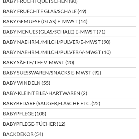
80
BABY FRUCHTQUETSCHEN
80
Produkte
49
BABY FRUECHTE GLAS/SCHALE
49
Produkte
14
BABY GEMUESE (GLAS) E-MWST
14
Produkte
71
BABY MENUES (GLAS/SCHALE) E-MWST
71
Produkte
90
BABY NAEHRM./MILCH/PULVER/E-MWST
90
Produkte
10
BABY NAEHRM./MILCH/PULVER/V-MWST
10
Produkte
20
BABY SÄFTE/TEE V-MWST
20
Produkte
92
BABY SUESSWAREN/SNACKS E-MWST
92
Produkte
55
BABY WINDELN
55
Produkte
2
BABY-KLEINTEILE/-HARTWAREN
2
Produkte
22
BABYBEDARF (SAUGER,FLASCHE ETC.
22
Produkte
108
BABYPFLEGE
108
Produkte
12
BABYPFLEGE-TÜCHER
12
Produkte
54
BACKDEKOR
54