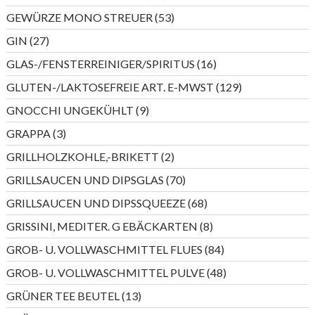
Produkte
53
GEWÜRZE MONO STREUER
53
Produkte
27
GIN
27
Produkte
16
GLAS-/FENSTERREINIGER/SPIRITUS
16
Produkte
129
GLUTEN-/LAKTOSEFREIE ART. E-MWST
129
Produkte
9
GNOCCHI UNGEKÜHLT
9
Produkte
3
GRAPPA
3
Produkte
2
GRILLHOLZKOHLE,-BRIKETT
2
Produkte
70
GRILLSAUCEN UND DIPSGLAS
70
Produkte
68
GRILLSAUCEN UND DIPSSQUEEZE
68
Produkte
8
GRISSINI, MEDITER. G EBÄCKARTEN
8
Produkte
84
GROB- U. VOLLWASCHMITTEL FLUES
84
Produkte
48
GROB- U. VOLLWASCHMITTEL PULVE
48
Produkte
13
GRÜNER TEE BEUTEL
13
Produkte