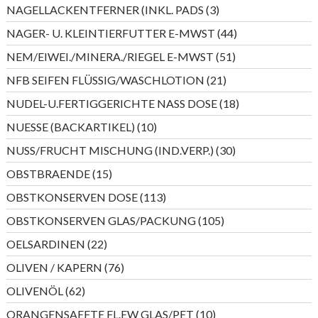
Produkte
3
NAGELLACKENTFERNER (INKL. PADS
3
Produkte
44
NAGER- U. KLEINTIERFUTTER E-MWST
44
Produkte
51
NEM/EIWEI./MINERA./RIEGEL E-MWST
51
Produkte
21
NFB SEIFEN FLÜSSIG/WASCHLOTION
21
Produkte
18
NUDEL-U.FERTIGGERICHTE NASS DOSE
18
Produkte
10
NUESSE (BACKARTIKEL)
10
Produkte
30
NUSS/FRUCHT MISCHUNG (IND.VERP.)
30
Produkte
15
OBSTBRAENDE
15
Produkte
113
OBSTKONSERVEN DOSE
113
Produkte
105
OBSTKONSERVEN GLAS/PACKUNG
105
Produkte
22
OELSARDINEN
22
Produkte
76
OLIVEN / KAPERN
76
Produkte
62
OLIVENÖL
62
Produkte
10
ORANGENSAEFTE FL.EW GLAS/PET
10