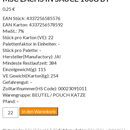
0,25
€
EAN Stück: 4337256585576
EAN Karton: 4337256578592
MwSt.: 7%
Stück pro Karton (VE): 22
Palettenfaktor in Einheiten: –
Stück pro Palette: –
Hersteller(Manufactory): JA!
Mindeste Restlaufzeit: 384
Einzelgewicht(g): 115
VE Gewicht(Karton)(g): 254
Gefahrengut: –
Zolltarifnummer(HS Code): 00023091011
Warengruppe: BEUTEL / POUCH KATZE
Pfand: –
MSC
In den Warenkorb
LACHS
IN
SAUCE