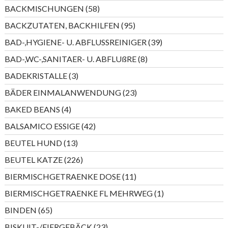
Produkte
58
BACKMISCHUNGEN
58
Produkte
95
BACKZUTATEN, BACKHILFEN
95
Produkte
39
BAD-,HYGIENE- U. ABFLUSSREINIGER
39
Produkte
8
BAD-,WC-,SANITAER- U. ABFLUßRE
8
Produkte
3
BADEKRISTALLE
3
Produkte
23
BÄDER EINMALANWENDUNG
23
Produkte
4
BAKED BEANS
4
Produkte
42
BALSAMICO ESSIGE
42
Produkte
13
BEUTEL HUND
13
Produkte
226
BEUTEL KATZE
226
Produkte
11
BIERMISCHGETRAENKE DOSE
11
Produkte
1
BIERMISCHGETRAENKE FL MEHRWEG
1
Produkt
65
BINDEN
65
Produkte
23
BISKUIT-/EIERGEBÄCK
23