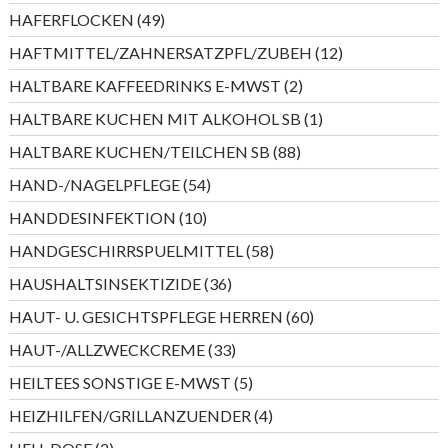
Produkte
49
HAFERFLOCKEN
49
Produkte
12
HAFTMITTEL/ZAHNERSATZPFL/ZUBEH
12
Produkte
2
HALTBARE KAFFEEDRINKS E-MWST
2
Produkte
1
HALTBARE KUCHEN MIT ALKOHOL SB
1
Produkt
88
HALTBARE KUCHEN/TEILCHEN SB
88
Produkte
54
HAND-/NAGELPFLEGE
54
Produkte
10
HANDDESINFEKTION
10
Produkte
58
HANDGESCHIRRSPUELMITTEL
58
Produkte
36
HAUSHALTSINSEKTIZIDE
36
Produkte
60
HAUT- U. GESICHTSPFLEGE HERREN
60
Produkte
33
HAUT-/ALLZWECKCREME
33
Produkte
5
HEILTEES SONSTIGE E-MWST
5
Produkte
4
HEIZHILFEN/GRILLANZUENDER
4
Produkte
2