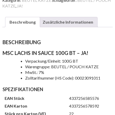
Kategorie:
BEUTEL KATZE
Schlagwörter:
BEUTEL / POUCH
100G
KATZE
,
JA!
BT
Menge
Beschreibung
Zusätzliche Informationen
BESCHREIBUNG
MSC LACHS IN SAUCE 100G BT – JA!
Verpackung/Einheit: 100G BT
Warengruppe: BEUTEL / POUCH KATZE
MwSt.: 7%
Zolltarifnummer (HS Code): 00023091011
SPEZIFIKATIONEN
EAN Stück
4337256585576
EAN Karton
4337256578592
Stück pro Karton (VE)
22