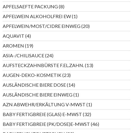
Produkt
8
APFELSAEFTE PACKUNG
8
Produkte
1
APFELWEIN ALKOHOLFREI EW
1
Produkt
20
APFELWEIN/MOST/CIDRE EINWEG
20
Produkte
4
AQUAVIT
4
Produkte
19
AROMEN
19
Produkte
24
ASIA-/CHILISAUCE
24
Produkte
13
AUFSTECKZAHNBÜRSTE F.EL.ZAHN.
13
Produkte
23
AUGEN-DEKO-KOSMETIK
23
Produkte
14
AUSLÄNDISCHE BIERE DOSE
14
Produkte
1
AUSLÄNDISCHE BIERE EINWEG
1
Produkt
1
AZN ABWEHR/ERKÄLTUNG V-MWST
1
Produkt
32
BABY FERTIGBREIE (GLAS) E-MWST
32
Produkte
46
BABY FERTIGBREIE (PK/DOSE)E-MWST
46
Produkte