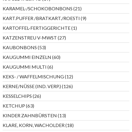
Produkte
21
KARAMEL-/SCHOKOBONBONS
21
Produkte
9
KART.PUFFER /BRATKART./ROESTI
9
Produkte
1
KARTOFFEL-FERTIGGERICHTE
1
Produkt
27
KATZENSTREU V-MWST
27
Produkte
53
KAUBONBONS
53
Produkte
60
KAUGUMMI EINZELN
60
Produkte
6
KAUGUMMI MULTI
6
Produkte
12
KEKS- / WAFFELMISCHUNG
12
Produkte
126
KERNE/NÜSSE (IND. VERP.)
126
Produkte
26
KESSELCHIPS
26
Produkte
63
KETCHUP
63
Produkte
13
KINDER ZAHNBÜRSTEN
13
Produkte
18
KLARE, KORN, WACHOLDER
18
Produkte