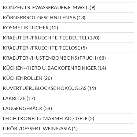
Produkte
9
KONZENTR. F.WASSERAUFB.E-MWST.
9
Produkte
13
KÖRNERBROT GESCHNITEN SB
13
Produkte
12
KOSMETIKTÜCHER
12
Produkte
170
KRAEUTER-/FRUECHTE-TEE BEUTEL
170
Produkte
5
KRAEUTER-/FRUECHTE-TEE LOSE
5
Produkte
68
KRAEUTER-/HUSTENBONBONS (FRUCH
68
Produkte
14
KÜCHEN-/HERD U. BACKOFENREINIGER
14
Produkte
26
KÜCHENROLLEN
26
Produkte
19
KUVERTUER., BLOCKSCHOKO., GLAS
19
Produkte
17
LAKRITZE
17
Produkte
54
LAUGENGEBÄCK
54
Produkte
2
LEICHTKONFIT./-MARMELAD./-GELE
2
Produkte
1
LIKÖR-/DESSERT-WEINE/ASIA
1
Produkt