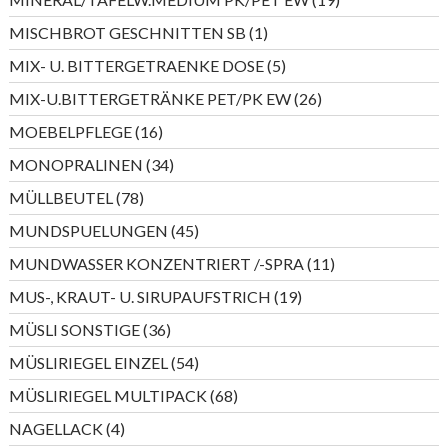
Produkte
1
MISCHBROT GESCHNITTEN SB
1
Produkt
5
MIX- U. BITTERGETRAENKE DOSE
5
Produkte
26
MIX-U.BITTERGETRÄNKE PET/PK EW
26
Produkte
16
MOEBELPFLEGE
16
Produkte
34
MONOPRALINEN
34
Produkte
78
MÜLLBEUTEL
78
Produkte
45
MUNDSPUELUNGEN
45
Produkte
11
MUNDWASSER KONZENTRIERT /-SPRA
11
Produkte
19
MUS-, KRAUT- U. SIRUPAUFSTRICH
19
Produkte
36
MÜSLI SONSTIGE
36
Produkte
54
MÜSLIRIEGEL EINZEL
54
Produkte
68
MÜSLIRIEGEL MULTIPACK
68
Produkte
4
NAGELLACK
4