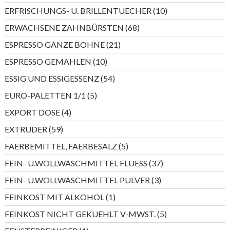
Produkte
10
ERFRISCHUNGS- U. BRILLENTUECHER
10
Produkte
68
ERWACHSENE ZAHNBÜRSTEN
68
Produkte
21
ESPRESSO GANZE BOHNE
21
Produkte
10
ESPRESSO GEMAHLEN
10
Produkte
54
ESSIG UND ESSIGESSENZ
54
Produkte
5
EURO-PALETTEN 1/1
5
Produkte
4
EXPORT DOSE
4
Produkte
59
EXTRUDER
59
Produkte
5
FAERBEMITTEL, FAERBESALZ
5
Produkte
37
FEIN- U.WOLLWASCHMITTEL FLUESS
37
Produkte
3
FEIN- U.WOLLWASCHMITTEL PULVER
3
Produkte
1
FEINKOST MIT ALKOHOL
1
Produkt
5
FEINKOST NICHT GEKUEHLT V-MWST.
5
Produkte