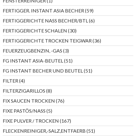
1
FENSTERREINIGER
1
Produkt
59
FERTIGGER. INSTANT ASIA BECHER
59
Produkte
6
FERTIGGERICHTE NASS BECHER/BTL
6
Produkte
30
FERTIGGERICHTE SCHALEN
30
Produkte
36
FERTIGGERICHTE TROCKEN TEIGWAR
36
Produkte
3
FEUERZEUGBENZIN, -GAS
3
Produkte
51
FG INSTANT ASIA-BEUTEL
51
Produkte
51
FG INSTANT BECHER UND BEUTEL
51
Produkte
4
FILTER
4
Produkte
8
FILTERZIGARILLOS
8
Produkte
76
FIX SAUCEN TROCKEN
76
Produkte
5
FIXE PASTÖS/NASS
5
Produkte
167
FIXE PULVER / TROCKEN
167
Produkte
51
FLECKENREINIGER,-SALZ,ENTFAERB
51