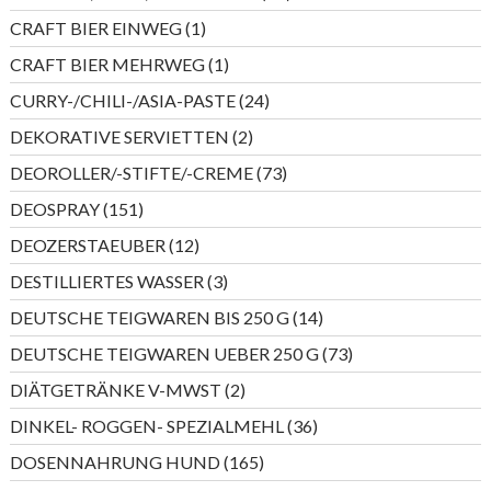
Produkte
1
CRAFT BIER EINWEG
1
Produkt
1
CRAFT BIER MEHRWEG
1
Produkt
24
CURRY-/CHILI-/ASIA-PASTE
24
Produkte
2
DEKORATIVE SERVIETTEN
2
Produkte
73
DEOROLLER/-STIFTE/-CREME
73
Produkte
151
DEOSPRAY
151
Produkte
12
DEOZERSTAEUBER
12
Produkte
3
DESTILLIERTES WASSER
3
Produkte
14
DEUTSCHE TEIGWAREN BIS 250 G
14
Produkte
73
DEUTSCHE TEIGWAREN UEBER 250 G
73
Produkte
2
DIÄTGETRÄNKE V-MWST
2
Produkte
36
DINKEL- ROGGEN- SPEZIALMEHL
36
Produkte
165
DOSENNAHRUNG HUND
165
Produkte