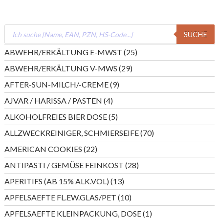
Products
SUCHE
search
25
ABWEHR/ERKÄLTUNG E-MWST
25
Produkte
29
ABWEHR/ERKÄLTUNG V-MWS
29
Produkte
9
AFTER-SUN-MILCH/-CREME
9
Produkte
4
AJVAR / HARISSA / PASTEN
4
Produkte
5
ALKOHOLFREIES BIER DOSE
5
Produkte
70
ALLZWECKREINIGER, SCHMIERSEIFE
70
Produkte
22
AMERICAN COOKIES
22
Produkte
28
ANTIPASTI / GEMÜSE FEINKOST
28
Produkte
13
APERITIFS (AB 15% ALK.VOL)
13
Produkte
10
APFELSAEFTE FL.EW.GLAS/PET
10
Produkte
1
APFELSAEFTE KLEINPACKUNG, DOSE
1