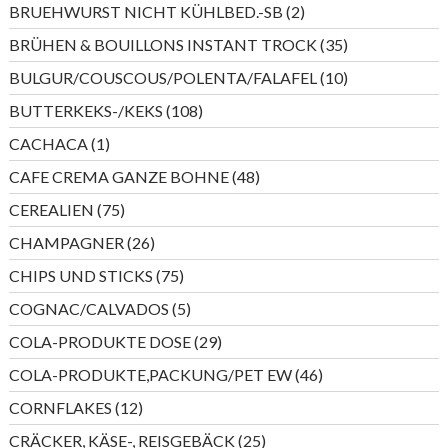
2
BRUEHWURST NICHT KÜHLBED.-SB
2
Produkte
35
BRÜHEN & BOUILLONS INSTANT TROCK
35
Produkte
10
BULGUR/COUSCOUS/POLENTA/FALAFEL
10
Produkte
108
BUTTERKEKS-/KEKS
108
Produkte
1
CACHACA
1
Produkt
48
CAFE CREMA GANZE BOHNE
48
Produkte
75
CEREALIEN
75
Produkte
26
CHAMPAGNER
26
Produkte
75
CHIPS UND STICKS
75
Produkte
5
COGNAC/CALVADOS
5
Produkte
29
COLA-PRODUKTE DOSE
29
Produkte
46
COLA-PRODUKTE,PACKUNG/PET EW
46
Produkte
12
CORNFLAKES
12
Produkte
25
CRÄCKER, KÄSE-, REISGEBÄCK
25