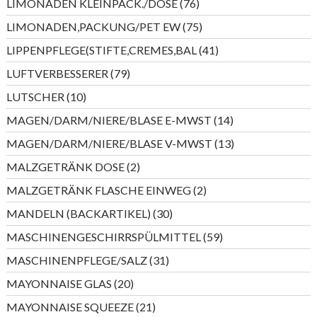
76
LIMONADEN KLEINPACK./DOSE
76
Produkte
75
LIMONADEN,PACKUNG/PET EW
75
Produkte
41
LIPPENPFLEGE(STIFTE,CREMES,BAL
41
Produkte
79
LUFTVERBESSERER
79
Produkte
10
LUTSCHER
10
Produkte
14
MAGEN/DARM/NIERE/BLASE E-MWST
14
Produkte
13
MAGEN/DARM/NIERE/BLASE V-MWST
13
Produkte
2
MALZGETRÄNK DOSE
2
Produkte
2
MALZGETRÄNK FLASCHE EINWEG
2
Produkte
30
MANDELN (BACKARTIKEL)
30
Produkte
59
MASCHINENGESCHIRRSPÜLMITTEL
59
Produkte
31
MASCHINENPFLEGE/SALZ
31
Produkte
20
MAYONNAISE GLAS
20
Produkte
21
MAYONNAISE SQUEEZE
21