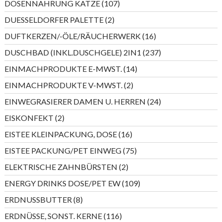
107
DOSENNAHRUNG KATZE
107
Produkte
2
DUESSELDORFER PALETTE
2
Produkte
16
DUFTKERZEN/-ÖLE/RÄUCHERWERK
16
Produkte
237
DUSCHBAD (INKL.DUSCHGELE) 2IN1
237
Produkte
14
EINMACHPRODUKTE E-MWST.
14
Produkte
2
EINMACHPRODUKTE V-MWST.
2
Produkte
24
EINWEGRASIERER DAMEN U. HERREN
24
Produkte
2
EISKONFEKT
2
Produkte
16
EISTEE KLEINPACKUNG, DOSE
16
Produkte
75
EISTEE PACKUNG/PET EINWEG
75
Produkte
2
ELEKTRISCHE ZAHNBÜRSTEN
2
Produkte
109
ENERGY DRINKS DOSE/PET EW
109
Produkte
8
ERDNUSSBUTTER
8
Produkte
116
ERDNÜSSE, SONST. KERNE
116