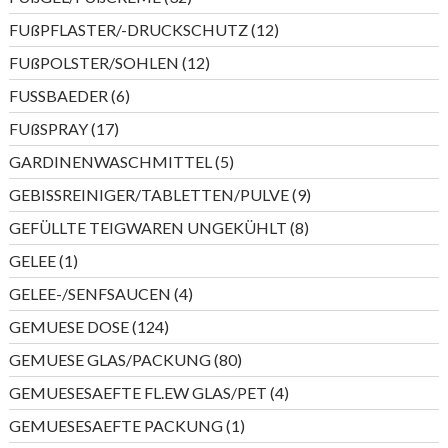
Produkte
12
FUßPFLASTER/-DRUCKSCHUTZ
12
Produkte
12
FUßPOLSTER/SOHLEN
12
Produkte
6
FUSSBAEDER
6
Produkte
17
FUßSPRAY
17
Produkte
5
GARDINENWASCHMITTEL
5
Produkte
9
GEBISSREINIGER/TABLETTEN/PULVE
9
Produkte
8
GEFÜLLTE TEIGWAREN UNGEKÜHLT
8
Produkte
1
GELEE
1
Produkt
4
GELEE-/SENFSAUCEN
4
Produkte
124
GEMUESE DOSE
124
Produkte
80
GEMUESE GLAS/PACKUNG
80
Produkte
4
GEMUESESAEFTE FL.EW GLAS/PET
4
Produkte
1
GEMUESESAEFTE PACKUNG
1
Produkt