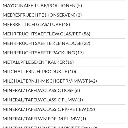
Produkte
5
MAYONNAISE TUBE/PORTIONEN
5
Produkte
2
MEERESFRUECHTE (KONSERVEN)
2
Produkte
18
MEERRETTICH GLAS/TUBE
18
Produkte
56
MEHRFRUCHTSAEF.FL.EW GLAS/PET
56
Produkte
22
MEHRFRUCHTSAEFTE KLEINP.,DOSE
22
Produkte
17
MEHRFRUCHTSAEFTE PACKUNG
17
Produkte
16
METALLPFLEGE/ENTKALKER
16
Produkte
10
MILCHALTERN. H-PRODUKTE
10
Produkte
42
MILCHALTERN.H-MISCHGETR.V-MWST
42
Produkte
6
MINERAL/TAFELW.CLASSIC DOSE
6
Produkte
1
MINERAL/TAFELW.CLASSIC FL.MW
1
Produkt
23
MINERAL/TAFELW.CLASSIC PK/PET EW
23
Produkte
1
MINERAL/TAFELW.MEDIUM FL. MW
1
Produkt
19
MINERAL/TAFELW.MEDIUM PK/PET EW
19