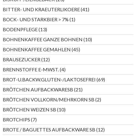
Produkte
41
BITTER- UND KRAEUTERLIKOERE
41
Produkte
1
BOCK- UND STARKBIER > 7%
1
Produkt
13
BODENPFLEGE
13
Produkte
10
BOHNENKAFFEE GANZE BOHNEN
10
Produkte
45
BOHNENKAFFEE GEMAHLEN
45
Produkte
12
BRAUSEZUCKER
12
Produkte
4
BRENNSTOFFE E-MWST.
4
Produkte
69
BROT-U.BACKW.GLUTEN-/LAKTOSEFREI
69
Produkte
21
BRÖTCHEN AUFBACKWARESB
21
Produkte
2
BRÖTCHEN VOLLKORN/MEHRKORN SB
2
Produkte
10
BRÖTCHEN WEIZEN SB
10
Produkte
7
BROTCHIPS
7
Produkte
12
BROTE / BAGUETTES AUFBACKWARE SB
12
Produkte