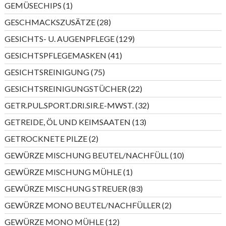
1
GEMÜSECHIPS
1
Produkt
28
GESCHMACKSZUSÄTZE
28
Produkte
129
GESICHTS- U. AUGENPFLEGE
129
Produkte
41
GESICHTSPFLEGEMASKEN
41
Produkte
75
GESICHTSREINIGUNG
75
Produkte
22
GESICHTSREINIGUNGSTÜCHER
22
Produkte
32
GETR.PUL.SPORT.DRI.SIR.E-MWST.
32
Produkte
13
GETREIDE, ÖL UND KEIMSAATEN
13
Produkte
2
GETROCKNETE PILZE
2
Produkte
10
GEWÜRZE MISCHUNG BEUTEL/NACHFÜLL
10
Produkte
1
GEWÜRZE MISCHUNG MÜHLE
1
Produkt
83
GEWÜRZE MISCHUNG STREUER
83
Produkte
2
GEWÜRZE MONO BEUTEL/NACHFÜLLER
2
Produkte
12
GEWÜRZE MONO MÜHLE
12