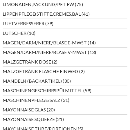
Produkte
75
LIMONADEN,PACKUNG/PET EW
75
Produkte
41
LIPPENPFLEGE(STIFTE,CREMES,BAL
41
Produkte
79
LUFTVERBESSERER
79
Produkte
10
LUTSCHER
10
Produkte
14
MAGEN/DARM/NIERE/BLASE E-MWST
14
Produkte
13
MAGEN/DARM/NIERE/BLASE V-MWST
13
Produkte
2
MALZGETRÄNK DOSE
2
Produkte
2
MALZGETRÄNK FLASCHE EINWEG
2
Produkte
30
MANDELN (BACKARTIKEL)
30
Produkte
59
MASCHINENGESCHIRRSPÜLMITTEL
59
Produkte
31
MASCHINENPFLEGE/SALZ
31
Produkte
20
MAYONNAISE GLAS
20
Produkte
21
MAYONNAISE SQUEEZE
21
Produkte
5
MAYONNAISE TUBE/PORTIONEN
5