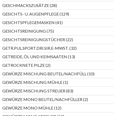
Produkt
28
GESCHMACKSZUSÄTZE
28
Produkte
129
GESICHTS- U. AUGENPFLEGE
129
Produkte
41
GESICHTSPFLEGEMASKEN
41
Produkte
75
GESICHTSREINIGUNG
75
Produkte
22
GESICHTSREINIGUNGSTÜCHER
22
Produkte
32
GETR.PUL.SPORT.DRI.SIR.E-MWST.
32
Produkte
13
GETREIDE, ÖL UND KEIMSAATEN
13
Produkte
2
GETROCKNETE PILZE
2
Produkte
10
GEWÜRZE MISCHUNG BEUTEL/NACHFÜLL
10
Produkte
1
GEWÜRZE MISCHUNG MÜHLE
1
Produkt
83
GEWÜRZE MISCHUNG STREUER
83
Produkte
2
GEWÜRZE MONO BEUTEL/NACHFÜLLER
2
Produkte
12
GEWÜRZE MONO MÜHLE
12
Produkte