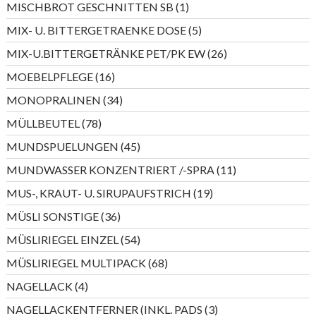
1
MISCHBROT GESCHNITTEN SB
1
Produkt
5
MIX- U. BITTERGETRAENKE DOSE
5
Produkte
26
MIX-U.BITTERGETRÄNKE PET/PK EW
26
Produkte
16
MOEBELPFLEGE
16
Produkte
34
MONOPRALINEN
34
Produkte
78
MÜLLBEUTEL
78
Produkte
45
MUNDSPUELUNGEN
45
Produkte
11
MUNDWASSER KONZENTRIERT /-SPRA
11
Produkte
19
MUS-, KRAUT- U. SIRUPAUFSTRICH
19
Produkte
36
MÜSLI SONSTIGE
36
Produkte
54
MÜSLIRIEGEL EINZEL
54
Produkte
68
MÜSLIRIEGEL MULTIPACK
68
Produkte
4
NAGELLACK
4
Produkte
3
NAGELLACKENTFERNER (INKL. PADS
3