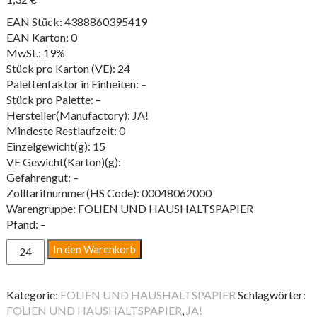
EAN Stück: 4388860395419
EAN Karton: 0
MwSt.: 19%
Stück pro Karton (VE): 24
Palettenfaktor in Einheiten: –
Stück pro Palette: –
Hersteller(Manufactory): JA!
Mindeste Restlaufzeit: 0
Einzelgewicht(g): 15
VE Gewicht(Karton)(g):
Gefahrengut: –
Zolltarifnummer(HS Code): 00048062000
Warengruppe: FOLIEN UND HAUSHALTSPAPIER
Pfand: –
BACKPAPIER
In den Warenkorb
ROLLE
20M
RL
Kategorie:
FOLIEN UND HAUSHALTSPAPIER
Schlagwörter:
Menge
FOLIEN UND HAUSHALTSPAPIER
,
JA!