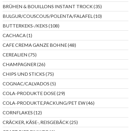
Produkte
35
BRÜHEN & BOUILLONS INSTANT TROCK
35
Produkte
10
BULGUR/COUSCOUS/POLENTA/FALAFEL
10
Produkte
108
BUTTERKEKS-/KEKS
108
Produkte
1
CACHACA
1
Produkt
48
CAFE CREMA GANZE BOHNE
48
Produkte
75
CEREALIEN
75
Produkte
26
CHAMPAGNER
26
Produkte
75
CHIPS UND STICKS
75
Produkte
5
COGNAC/CALVADOS
5
Produkte
29
COLA-PRODUKTE DOSE
29
Produkte
46
COLA-PRODUKTE,PACKUNG/PET EW
46
Produkte
12
CORNFLAKES
12
Produkte
25
CRÄCKER, KÄSE-, REISGEBÄCK
25
Produkte