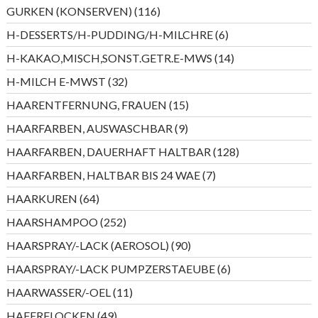
Produkte
116
GURKEN (KONSERVEN)
116
Produkte
6
H-DESSERTS/H-PUDDING/H-MILCHRE
6
Produkte
14
H-KAKAO,MISCH,SONST.GETR.E-MWS
14
Produkte
32
H-MILCH E-MWST
32
Produkte
15
HAARENTFERNUNG, FRAUEN
15
Produkte
9
HAARFARBEN, AUSWASCHBAR
9
Produkte
128
HAARFARBEN, DAUERHAFT HALTBAR
128
Produkte
7
HAARFARBEN, HALTBAR BIS 24 WAE
7
Produkte
64
HAARKUREN
64
Produkte
252
HAARSHAMPOO
252
Produkte
90
HAARSPRAY/-LACK (AEROSOL)
90
Produkte
6
HAARSPRAY/-LACK PUMPZERSTAEUBE
6
Produkte
11
HAARWASSER/-OEL
11
Produkte
49
HAFERFLOCKEN
49