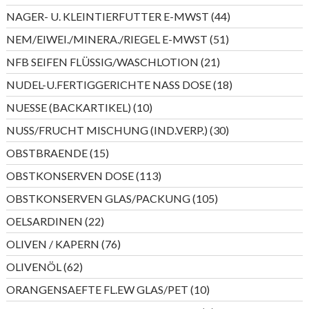
Produkte
44
NAGER- U. KLEINTIERFUTTER E-MWST
44
Produkte
51
NEM/EIWEI./MINERA./RIEGEL E-MWST
51
Produkte
21
NFB SEIFEN FLÜSSIG/WASCHLOTION
21
Produkte
18
NUDEL-U.FERTIGGERICHTE NASS DOSE
18
Produkte
10
NUESSE (BACKARTIKEL)
10
Produkte
30
NUSS/FRUCHT MISCHUNG (IND.VERP.)
30
Produkte
15
OBSTBRAENDE
15
Produkte
113
OBSTKONSERVEN DOSE
113
Produkte
105
OBSTKONSERVEN GLAS/PACKUNG
105
Produkte
22
OELSARDINEN
22
Produkte
76
OLIVEN / KAPERN
76
Produkte
62
OLIVENÖL
62
Produkte
10
ORANGENSAEFTE FL.EW GLAS/PET
10
Produkte