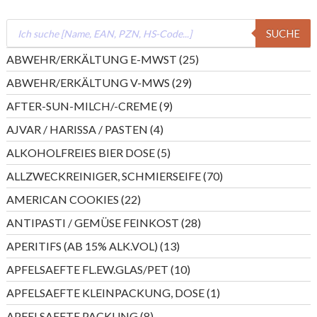
Products
SUCHE
search
25
ABWEHR/ERKÄLTUNG E-MWST
25
Produkte
29
ABWEHR/ERKÄLTUNG V-MWS
29
Produkte
9
AFTER-SUN-MILCH/-CREME
9
Produkte
4
AJVAR / HARISSA / PASTEN
4
Produkte
5
ALKOHOLFREIES BIER DOSE
5
Produkte
70
ALLZWECKREINIGER, SCHMIERSEIFE
70
Produkte
22
AMERICAN COOKIES
22
Produkte
28
ANTIPASTI / GEMÜSE FEINKOST
28
Produkte
13
APERITIFS (AB 15% ALK.VOL)
13
Produkte
10
APFELSAEFTE FL.EW.GLAS/PET
10
Produkte
1
APFELSAEFTE KLEINPACKUNG, DOSE
1
Produkt
8
APFELSAEFTE PACKUNG
8