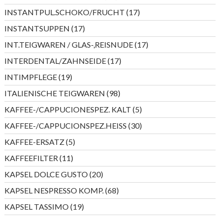
Produkte
17
INSTANTPUL.SCHOKO/FRUCHT
17
Produkte
17
INSTANTSUPPEN
17
Produkte
17
INT.TEIGWAREN / GLAS-,REISNUDE
17
Produkte
17
INTERDENTAL/ZAHNSEIDE
17
Produkte
19
INTIMPFLEGE
19
Produkte
98
ITALIENISCHE TEIGWAREN
98
Produkte
5
KAFFEE-/CAPPUCIONESPEZ. KALT
5
Produkte
30
KAFFEE-/CAPPUCIONSPEZ.HEISS
30
Produkte
5
KAFFEE-ERSATZ
5
Produkte
11
KAFFEEFILTER
11
Produkte
20
KAPSEL DOLCE GUSTO
20
Produkte
68
KAPSEL NESPRESSO KOMP.
68
Produkte
19
KAPSEL TASSIMO
19
Produkte