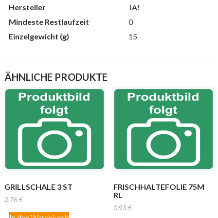
Hersteller
JA!
Mindeste Restlaufzeit
0
Einzelgewicht (g)
15
ÄHNLICHE PRODUKTE
GRILLSCHALE 3 ST
FRISCHHALTEFOLIE 75M
RL
2,76
€
0,93
€
In den Warenkorb