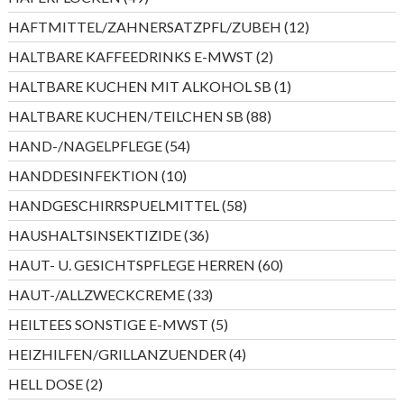
Produkte
12
HAFTMITTEL/ZAHNERSATZPFL/ZUBEH
12
Produkte
2
HALTBARE KAFFEEDRINKS E-MWST
2
Produkte
1
HALTBARE KUCHEN MIT ALKOHOL SB
1
Produkt
88
HALTBARE KUCHEN/TEILCHEN SB
88
Produkte
54
HAND-/NAGELPFLEGE
54
Produkte
10
HANDDESINFEKTION
10
Produkte
58
HANDGESCHIRRSPUELMITTEL
58
Produkte
36
HAUSHALTSINSEKTIZIDE
36
Produkte
60
HAUT- U. GESICHTSPFLEGE HERREN
60
Produkte
33
HAUT-/ALLZWECKCREME
33
Produkte
5
HEILTEES SONSTIGE E-MWST
5
Produkte
4
HEIZHILFEN/GRILLANZUENDER
4
Produkte
2
HELL DOSE
2
Produkte