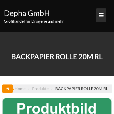
Skip
to
Depha GmbH
content
Großhandel für Drogerie und mehr
BACKPAPIER ROLLE 20M RL
Home
Produkte
BACKPAPIER ROLLE 20M RL