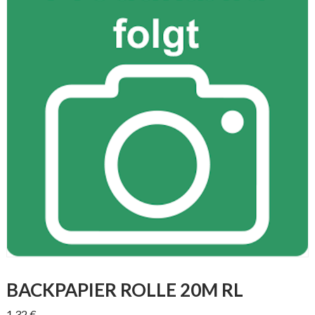
BACKPAPIER ROLLE 20M RL
1,32
€