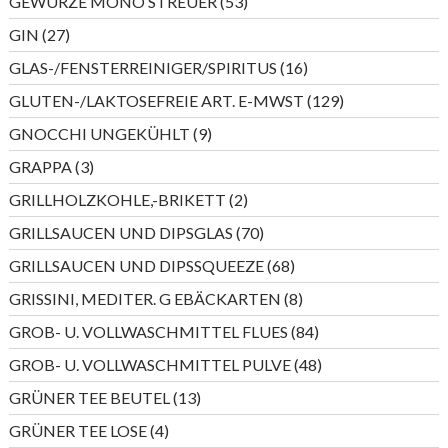
53
GEWÜRZE MONO STREUER
53
Produkte
27
GIN
27
Produkte
16
GLAS-/FENSTERREINIGER/SPIRITUS
16
Produkte
129
GLUTEN-/LAKTOSEFREIE ART. E-MWST
129
Produkte
9
GNOCCHI UNGEKÜHLT
9
Produkte
3
GRAPPA
3
Produkte
2
GRILLHOLZKOHLE,-BRIKETT
2
Produkte
70
GRILLSAUCEN UND DIPSGLAS
70
Produkte
68
GRILLSAUCEN UND DIPSSQUEEZE
68
Produkte
8
GRISSINI, MEDITER. G EBÄCKARTEN
8
Produkte
84
GROB- U. VOLLWASCHMITTEL FLUES
84
Produkte
48
GROB- U. VOLLWASCHMITTEL PULVE
48
Produkte
13
GRÜNER TEE BEUTEL
13
Produkte
4
GRÜNER TEE LOSE
4