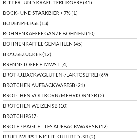
41
BITTER- UND KRAEUTERLIKOERE
41
Produkte
1
BOCK- UND STARKBIER > 7%
1
Produkt
13
BODENPFLEGE
13
Produkte
10
BOHNENKAFFEE GANZE BOHNEN
10
Produkte
45
BOHNENKAFFEE GEMAHLEN
45
Produkte
12
BRAUSEZUCKER
12
Produkte
4
BRENNSTOFFE E-MWST.
4
Produkte
69
BROT-U.BACKW.GLUTEN-/LAKTOSEFREI
69
Produkte
21
BRÖTCHEN AUFBACKWARESB
21
Produkte
2
BRÖTCHEN VOLLKORN/MEHRKORN SB
2
Produkte
10
BRÖTCHEN WEIZEN SB
10
Produkte
7
BROTCHIPS
7
Produkte
12
BROTE / BAGUETTES AUFBACKWARE SB
12
Produkte
2
BRUEHWURST NICHT KÜHLBED.-SB
2