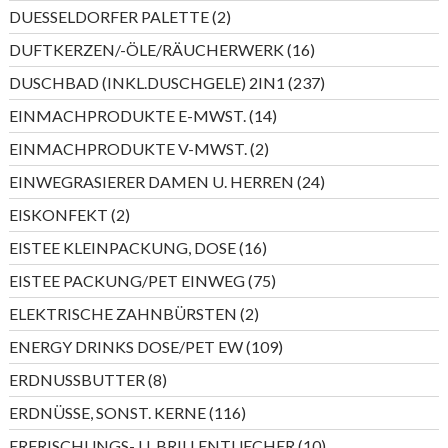
Produkte
2
DUESSELDORFER PALETTE
2
Produkte
16
DUFTKERZEN/-ÖLE/RÄUCHERWERK
16
Produkte
237
DUSCHBAD (INKL.DUSCHGELE) 2IN1
237
Produkte
14
EINMACHPRODUKTE E-MWST.
14
Produkte
2
EINMACHPRODUKTE V-MWST.
2
Produkte
24
EINWEGRASIERER DAMEN U. HERREN
24
Produkte
2
EISKONFEKT
2
Produkte
16
EISTEE KLEINPACKUNG, DOSE
16
Produkte
75
EISTEE PACKUNG/PET EINWEG
75
Produkte
2
ELEKTRISCHE ZAHNBÜRSTEN
2
Produkte
109
ENERGY DRINKS DOSE/PET EW
109
Produkte
8
ERDNUSSBUTTER
8
Produkte
116
ERDNÜSSE, SONST. KERNE
116
Produkte
10
ERFRISCHUNGS- U. BRILLENTUECHER
10