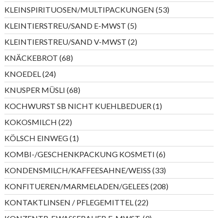
Produkte
53
KLEINSPIRITUOSEN/MULTIPACKUNGEN
53
Produkte
5
KLEINTIERSTREU/SAND E-MWST
5
Produkte
2
KLEINTIERSTREU/SAND V-MWST
2
Produkte
68
KNÄCKEBROT
68
Produkte
24
KNOEDEL
24
Produkte
68
KNUSPER MÜSLI
68
Produkte
1
KOCHWURST SB NICHT KUEHLBEDUER
1
Produkt
22
KOKOSMILCH
22
Produkte
1
KÖLSCH EINWEG
1
Produkt
6
KOMBI-/GESCHENKPACKUNG KOSMETI
6
Produkte
33
KONDENSMILCH/KAFFEESAHNE/WEISS
33
Produkte
208
KONFITUEREN/MARMELADEN/GELEES
208
Produkte
22
KONTAKTLINSEN / PFLEGEMITTEL
22
Produkte
9