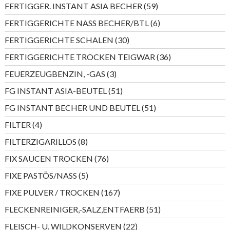
59
FERTIGGER. INSTANT ASIA BECHER
59
Produkte
6
FERTIGGERICHTE NASS BECHER/BTL
6
Produkte
30
FERTIGGERICHTE SCHALEN
30
Produkte
36
FERTIGGERICHTE TROCKEN TEIGWAR
36
Produkte
3
FEUERZEUGBENZIN, -GAS
3
Produkte
51
FG INSTANT ASIA-BEUTEL
51
Produkte
51
FG INSTANT BECHER UND BEUTEL
51
Produkte
4
FILTER
4
Produkte
8
FILTERZIGARILLOS
8
Produkte
76
FIX SAUCEN TROCKEN
76
Produkte
5
FIXE PASTÖS/NASS
5
Produkte
167
FIXE PULVER / TROCKEN
167
Produkte
51
FLECKENREINIGER,-SALZ,ENTFAERB
51
Produkte
22
FLEISCH- U. WILDKONSERVEN
22