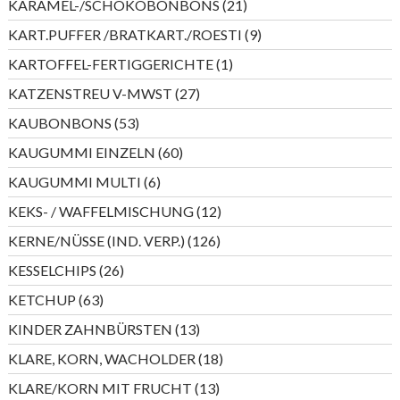
21
KARAMEL-/SCHOKOBONBONS
21
Produkte
9
KART.PUFFER /BRATKART./ROESTI
9
Produkte
1
KARTOFFEL-FERTIGGERICHTE
1
Produkt
27
KATZENSTREU V-MWST
27
Produkte
53
KAUBONBONS
53
Produkte
60
KAUGUMMI EINZELN
60
Produkte
6
KAUGUMMI MULTI
6
Produkte
12
KEKS- / WAFFELMISCHUNG
12
Produkte
126
KERNE/NÜSSE (IND. VERP.)
126
Produkte
26
KESSELCHIPS
26
Produkte
63
KETCHUP
63
Produkte
13
KINDER ZAHNBÜRSTEN
13
Produkte
18
KLARE, KORN, WACHOLDER
18
Produkte
13
KLARE/KORN MIT FRUCHT
13