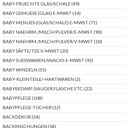
Produkte
49
BABY FRUECHTE GLAS/SCHALE
49
Produkte
14
BABY GEMUESE (GLAS) E-MWST
14
Produkte
71
BABY MENUES (GLAS/SCHALE) E-MWST
71
Produkte
90
BABY NAEHRM./MILCH/PULVER/E-MWST
90
Produkte
10
BABY NAEHRM./MILCH/PULVER/V-MWST
10
Produkte
20
BABY SÄFTE/TEE V-MWST
20
Produkte
92
BABY SUESSWAREN/SNACKS E-MWST
92
Produkte
55
BABY WINDELN
55
Produkte
2
BABY-KLEINTEILE/-HARTWAREN
2
Produkte
22
BABYBEDARF (SAUGER,FLASCHE ETC.
22
Produkte
108
BABYPFLEGE
108
Produkte
12
BABYPFLEGE-TÜCHER
12
Produkte
54
BACKDEKOR
54
Produkte
58
BACKMISCHUNGEN
58