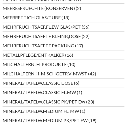
Produkte
2
MEERESFRUECHTE (KONSERVEN)
2
Produkte
18
MEERRETTICH GLAS/TUBE
18
Produkte
56
MEHRFRUCHTSAEF.FL.EW GLAS/PET
56
Produkte
22
MEHRFRUCHTSAEFTE KLEINP.,DOSE
22
Produkte
17
MEHRFRUCHTSAEFTE PACKUNG
17
Produkte
16
METALLPFLEGE/ENTKALKER
16
Produkte
10
MILCHALTERN. H-PRODUKTE
10
Produkte
42
MILCHALTERN.H-MISCHGETR.V-MWST
42
Produkte
6
MINERAL/TAFELW.CLASSIC DOSE
6
Produkte
1
MINERAL/TAFELW.CLASSIC FL.MW
1
Produkt
23
MINERAL/TAFELW.CLASSIC PK/PET EW
23
Produkte
1
MINERAL/TAFELW.MEDIUM FL. MW
1
Produkt
19
MINERAL/TAFELW.MEDIUM PK/PET EW
19
Produkte