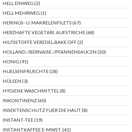
2
HELL EINWEG
2
Produkte
1
HELL MEHRWEG
1
Produkt
67
HERINGS- U. MAKRELENFILETS
67
Produkte
68
HERZHAFTE VEGETARI. AUFSTRICHE
68
Produkte
2
HILFSSTOFFE VEREDEL.BAKE OFF
2
Produkte
20
HOLLAND-/BERNAISE-/PFANNENSAUCEN
20
Produkte
91
HONIG
91
Produkte
28
HUELSENFRUECHTE
28
Produkte
3
HÜLSEN
3
Produkte
8
HYGIENE WASCHMITTEL
8
Produkte
60
INKONTINENZ
60
Produkte
8
INSEKTENSCHUTZ FUER DIE HAUT
8
Produkte
19
INSTANT-TEE
19
Produkte
41
INSTANTKAFFEE E-MWST.
41