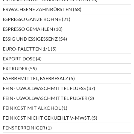
Produkte
68
ERWACHSENE ZAHNBÜRSTEN
68
Produkte
21
ESPRESSO GANZE BOHNE
21
Produkte
10
ESPRESSO GEMAHLEN
10
Produkte
54
ESSIG UND ESSIGESSENZ
54
Produkte
5
EURO-PALETTEN 1/1
5
Produkte
4
EXPORT DOSE
4
Produkte
59
EXTRUDER
59
Produkte
5
FAERBEMITTEL, FAERBESALZ
5
Produkte
37
FEIN- U.WOLLWASCHMITTEL FLUESS
37
Produkte
3
FEIN- U.WOLLWASCHMITTEL PULVER
3
Produkte
1
FEINKOST MIT ALKOHOL
1
Produkt
5
FEINKOST NICHT GEKUEHLT V-MWST.
5
Produkte
1
FENSTERREINIGER
1
Produkt