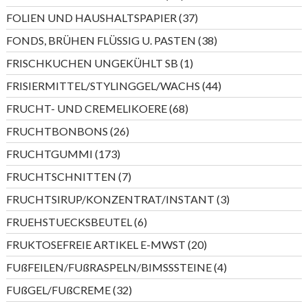
Produkte
37
FOLIEN UND HAUSHALTSPAPIER
37
Produkte
38
FONDS, BRÜHEN FLÜSSIG U. PASTEN
38
Produkte
1
FRISCHKUCHEN UNGEKÜHLT SB
1
Produkt
44
FRISIERMITTEL/STYLINGGEL/WACHS
44
Produkte
68
FRUCHT- UND CREMELIKOERE
68
Produkte
26
FRUCHTBONBONS
26
Produkte
173
FRUCHTGUMMI
173
Produkte
7
FRUCHTSCHNITTEN
7
Produkte
3
FRUCHTSIRUP/KONZENTRAT/INSTANT
3
Produkte
6
FRUEHSTUECKSBEUTEL
6
Produkte
20
FRUKTOSEFREIE ARTIKEL E-MWST
20
Produkte
4
FUßFEILEN/FUßRASPELN/BIMSSSTEINE
4
Produkte
32
FUßGEL/FUßCREME
32
Produkte