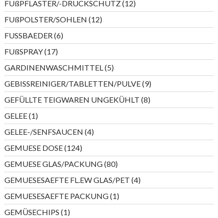
12
FUßPFLASTER/-DRUCKSCHUTZ
12
Produkte
12
FUßPOLSTER/SOHLEN
12
Produkte
6
FUSSBAEDER
6
Produkte
17
FUßSPRAY
17
Produkte
5
GARDINENWASCHMITTEL
5
Produkte
9
GEBISSREINIGER/TABLETTEN/PULVE
9
Produkte
8
GEFÜLLTE TEIGWAREN UNGEKÜHLT
8
Produkte
1
GELEE
1
Produkt
4
GELEE-/SENFSAUCEN
4
Produkte
124
GEMUESE DOSE
124
Produkte
80
GEMUESE GLAS/PACKUNG
80
Produkte
4
GEMUESESAEFTE FL.EW GLAS/PET
4
Produkte
1
GEMUESESAEFTE PACKUNG
1
Produkt
1
GEMÜSECHIPS
1