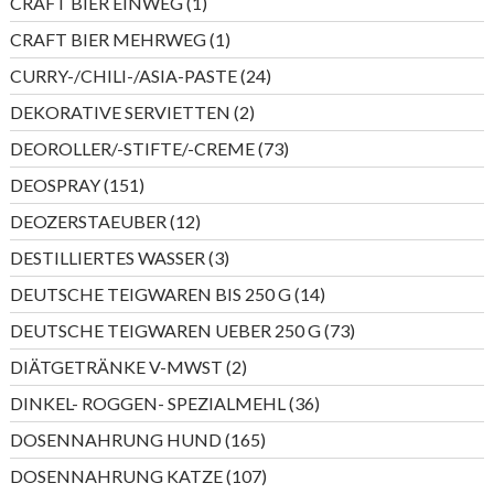
1
CRAFT BIER EINWEG
1
Produkt
1
CRAFT BIER MEHRWEG
1
Produkt
24
CURRY-/CHILI-/ASIA-PASTE
24
Produkte
2
DEKORATIVE SERVIETTEN
2
Produkte
73
DEOROLLER/-STIFTE/-CREME
73
Produkte
151
DEOSPRAY
151
Produkte
12
DEOZERSTAEUBER
12
Produkte
3
DESTILLIERTES WASSER
3
Produkte
14
DEUTSCHE TEIGWAREN BIS 250 G
14
Produkte
73
DEUTSCHE TEIGWAREN UEBER 250 G
73
Produkte
2
DIÄTGETRÄNKE V-MWST
2
Produkte
36
DINKEL- ROGGEN- SPEZIALMEHL
36
Produkte
165
DOSENNAHRUNG HUND
165
Produkte
107
DOSENNAHRUNG KATZE
107