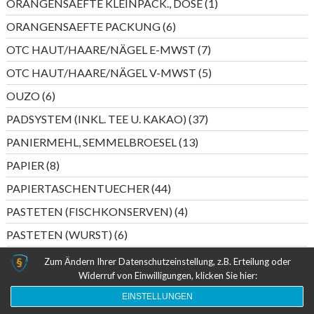
1
ORANGENSAEFTE KLEINPACK., DOSE
1
Produkt
6
ORANGENSAEFTE PACKUNG
6
Produkte
7
OTC HAUT/HAARE/NÄGEL E-MWST
7
Produkte
5
OTC HAUT/HAARE/NÄGEL V-MWST
5
Produkte
6
OUZO
6
Produkte
37
PADSYSTEM (INKL. TEE U. KAKAO)
37
Produkte
13
PANIERMEHL, SEMMELBROESEL
13
Produkte
8
PAPIER
8
Produkte
44
PAPIERTASCHENTUECHER
44
Produkte
4
PASTETEN (FISCHKONSERVEN)
4
Produkte
6
PASTETEN (WURST)
6
Produkte
5
PERLWEIN DEUTSCHLAND
5
Zum Ändern Ihrer Datenschutzeinstellung, z.B. Erteilung oder
Produkte
Widerruf von Einwilligungen, klicken Sie hier:
20
PERLWEIN ITALIEN/SPANIEN
20
Produkte
EINSTELLUNGEN
55
PESTO
55