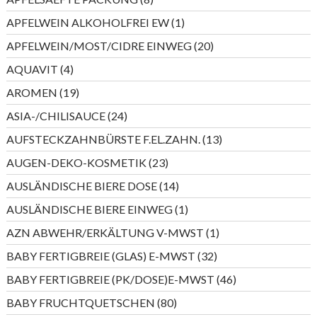
Produkte
1
APFELWEIN ALKOHOLFREI EW
1
Produkt
20
APFELWEIN/MOST/CIDRE EINWEG
20
Produkte
4
AQUAVIT
4
Produkte
19
AROMEN
19
Produkte
24
ASIA-/CHILISAUCE
24
Produkte
13
AUFSTECKZAHNBÜRSTE F.EL.ZAHN.
13
Produkte
23
AUGEN-DEKO-KOSMETIK
23
Produkte
14
AUSLÄNDISCHE BIERE DOSE
14
Produkte
1
AUSLÄNDISCHE BIERE EINWEG
1
Produkt
1
AZN ABWEHR/ERKÄLTUNG V-MWST
1
Produkt
32
BABY FERTIGBREIE (GLAS) E-MWST
32
Produkte
46
BABY FERTIGBREIE (PK/DOSE)E-MWST
46
Produkte
80
BABY FRUCHTQUETSCHEN
80