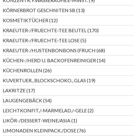
KONZENTR. F.WASSERAUFB.E-MWST.
9
Produkte
13
KÖRNERBROT GESCHNITEN SB
13
Produkte
12
KOSMETIKTÜCHER
12
Produkte
170
KRAEUTER-/FRUECHTE-TEE BEUTEL
170
Produkte
5
KRAEUTER-/FRUECHTE-TEE LOSE
5
Produkte
68
KRAEUTER-/HUSTENBONBONS (FRUCH
68
Produkte
14
KÜCHEN-/HERD U. BACKOFENREINIGER
14
Produkte
26
KÜCHENROLLEN
26
Produkte
19
KUVERTUER., BLOCKSCHOKO., GLAS
19
Produkte
17
LAKRITZE
17
Produkte
54
LAUGENGEBÄCK
54
Produkte
2
LEICHTKONFIT./-MARMELAD./-GELE
2
Produkte
1
LIKÖR-/DESSERT-WEINE/ASIA
1
Produkt
76
LIMONADEN KLEINPACK./DOSE
76