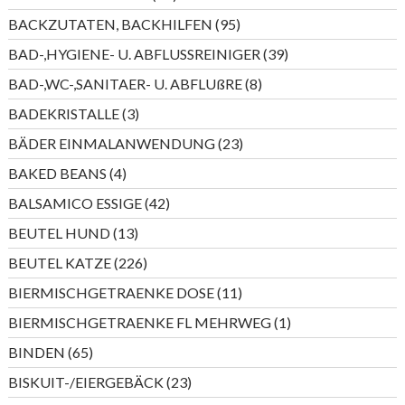
Produkte
95
BACKZUTATEN, BACKHILFEN
95
Produkte
39
BAD-,HYGIENE- U. ABFLUSSREINIGER
39
Produkte
8
BAD-,WC-,SANITAER- U. ABFLUßRE
8
Produkte
3
BADEKRISTALLE
3
Produkte
23
BÄDER EINMALANWENDUNG
23
Produkte
4
BAKED BEANS
4
Produkte
42
BALSAMICO ESSIGE
42
Produkte
13
BEUTEL HUND
13
Produkte
226
BEUTEL KATZE
226
Produkte
11
BIERMISCHGETRAENKE DOSE
11
Produkte
1
BIERMISCHGETRAENKE FL MEHRWEG
1
Produkt
65
BINDEN
65
Produkte
23
BISKUIT-/EIERGEBÄCK
23
Produkte