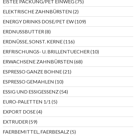
75
EISTEE PACKUNG/PET EINWEG
75
Produkte
2
ELEKTRISCHE ZAHNBÜRSTEN
2
Produkte
109
ENERGY DRINKS DOSE/PET EW
109
Produkte
8
ERDNUSSBUTTER
8
Produkte
116
ERDNÜSSE, SONST. KERNE
116
Produkte
10
ERFRISCHUNGS- U. BRILLENTUECHER
10
Produkte
68
ERWACHSENE ZAHNBÜRSTEN
68
Produkte
21
ESPRESSO GANZE BOHNE
21
Produkte
10
ESPRESSO GEMAHLEN
10
Produkte
54
ESSIG UND ESSIGESSENZ
54
Produkte
5
EURO-PALETTEN 1/1
5
Produkte
4
EXPORT DOSE
4
Produkte
59
EXTRUDER
59
Produkte
5
FAERBEMITTEL, FAERBESALZ
5