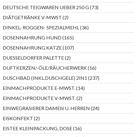
Produkte
73
DEUTSCHE TEIGWAREN UEBER 250 G
73
Produkte
2
DIÄTGETRÄNKE V-MWST
2
Produkte
36
DINKEL- ROGGEN- SPEZIALMEHL
36
Produkte
165
DOSENNAHRUNG HUND
165
Produkte
107
DOSENNAHRUNG KATZE
107
Produkte
2
DUESSELDORFER PALETTE
2
Produkte
16
DUFTKERZEN/-ÖLE/RÄUCHERWERK
16
Produkte
237
DUSCHBAD (INKL.DUSCHGELE) 2IN1
237
Produkte
14
EINMACHPRODUKTE E-MWST.
14
Produkte
2
EINMACHPRODUKTE V-MWST.
2
Produkte
24
EINWEGRASIERER DAMEN U. HERREN
24
Produkte
2
EISKONFEKT
2
Produkte
16
EISTEE KLEINPACKUNG, DOSE
16
Produkte