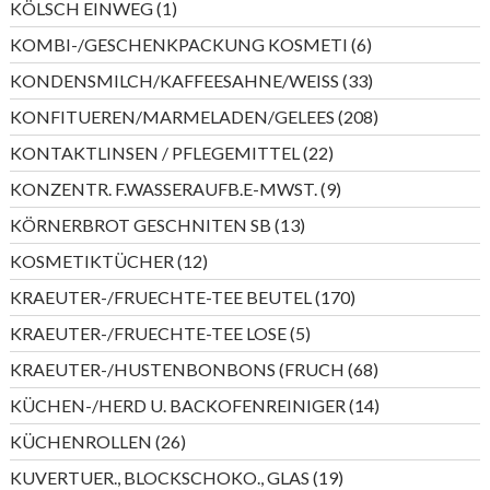
1
KÖLSCH EINWEG
1
Produkt
6
KOMBI-/GESCHENKPACKUNG KOSMETI
6
Produkte
33
KONDENSMILCH/KAFFEESAHNE/WEISS
33
Produkte
208
KONFITUEREN/MARMELADEN/GELEES
208
Produkte
22
KONTAKTLINSEN / PFLEGEMITTEL
22
Produkte
9
KONZENTR. F.WASSERAUFB.E-MWST.
9
Produkte
13
KÖRNERBROT GESCHNITEN SB
13
Produkte
12
KOSMETIKTÜCHER
12
Produkte
170
KRAEUTER-/FRUECHTE-TEE BEUTEL
170
Produkte
5
KRAEUTER-/FRUECHTE-TEE LOSE
5
Produkte
68
KRAEUTER-/HUSTENBONBONS (FRUCH
68
Produkte
14
KÜCHEN-/HERD U. BACKOFENREINIGER
14
Produkte
26
KÜCHENROLLEN
26
Produkte
19
KUVERTUER., BLOCKSCHOKO., GLAS
19