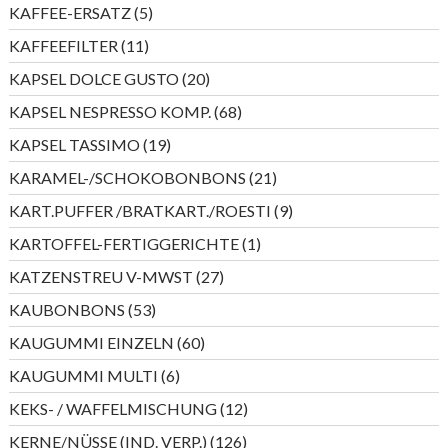
Produkte
5
KAFFEE-ERSATZ
5
Produkte
11
KAFFEEFILTER
11
Produkte
20
KAPSEL DOLCE GUSTO
20
Produkte
68
KAPSEL NESPRESSO KOMP.
68
Produkte
19
KAPSEL TASSIMO
19
Produkte
21
KARAMEL-/SCHOKOBONBONS
21
Produkte
9
KART.PUFFER /BRATKART./ROESTI
9
Produkte
1
KARTOFFEL-FERTIGGERICHTE
1
Produkt
27
KATZENSTREU V-MWST
27
Produkte
53
KAUBONBONS
53
Produkte
60
KAUGUMMI EINZELN
60
Produkte
6
KAUGUMMI MULTI
6
Produkte
12
KEKS- / WAFFELMISCHUNG
12
Produkte
126
KERNE/NÜSSE (IND. VERP.)
126