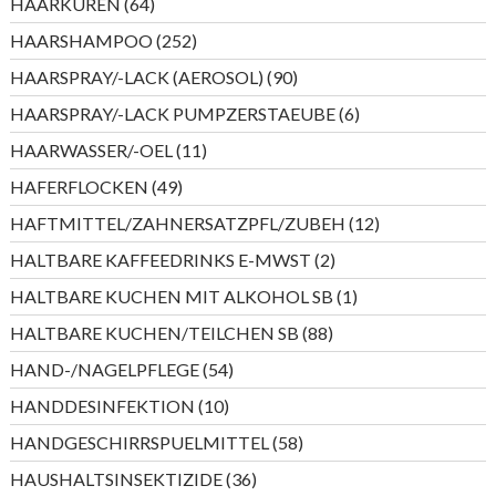
64
HAARKUREN
64
Produkte
252
HAARSHAMPOO
252
Produkte
90
HAARSPRAY/-LACK (AEROSOL)
90
Produkte
6
HAARSPRAY/-LACK PUMPZERSTAEUBE
6
Produkte
11
HAARWASSER/-OEL
11
Produkte
49
HAFERFLOCKEN
49
Produkte
12
HAFTMITTEL/ZAHNERSATZPFL/ZUBEH
12
Produkte
2
HALTBARE KAFFEEDRINKS E-MWST
2
Produkte
1
HALTBARE KUCHEN MIT ALKOHOL SB
1
Produkt
88
HALTBARE KUCHEN/TEILCHEN SB
88
Produkte
54
HAND-/NAGELPFLEGE
54
Produkte
10
HANDDESINFEKTION
10
Produkte
58
HANDGESCHIRRSPUELMITTEL
58
Produkte
36
HAUSHALTSINSEKTIZIDE
36