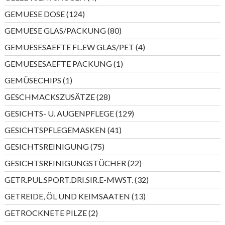
Produkte
124
GEMUESE DOSE
124
Produkte
80
GEMUESE GLAS/PACKUNG
80
Produkte
4
GEMUESESAEFTE FL.EW GLAS/PET
4
Produkte
1
GEMUESESAEFTE PACKUNG
1
Produkt
1
GEMÜSECHIPS
1
Produkt
28
GESCHMACKSZUSÄTZE
28
Produkte
129
GESICHTS- U. AUGENPFLEGE
129
Produkte
41
GESICHTSPFLEGEMASKEN
41
Produkte
75
GESICHTSREINIGUNG
75
Produkte
22
GESICHTSREINIGUNGSTÜCHER
22
Produkte
32
GETR.PUL.SPORT.DRI.SIR.E-MWST.
32
Produkte
13
GETREIDE, ÖL UND KEIMSAATEN
13
Produkte
2
GETROCKNETE PILZE
2
Produkte