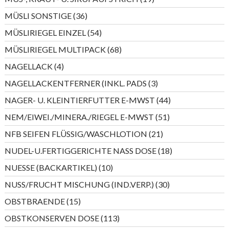
Produkte
36
MÜSLI SONSTIGE
36
Produkte
54
MÜSLIRIEGEL EINZEL
54
Produkte
68
MÜSLIRIEGEL MULTIPACK
68
Produkte
4
NAGELLACK
4
Produkte
3
NAGELLACKENTFERNER (INKL. PADS
3
Produkte
44
NAGER- U. KLEINTIERFUTTER E-MWST
44
Produkte
51
NEM/EIWEI./MINERA./RIEGEL E-MWST
51
Produkte
21
NFB SEIFEN FLÜSSIG/WASCHLOTION
21
Produkte
18
NUDEL-U.FERTIGGERICHTE NASS DOSE
18
Produkte
10
NUESSE (BACKARTIKEL)
10
Produkte
30
NUSS/FRUCHT MISCHUNG (IND.VERP.)
30
Produkte
15
OBSTBRAENDE
15
Produkte
113
OBSTKONSERVEN DOSE
113
Produkte