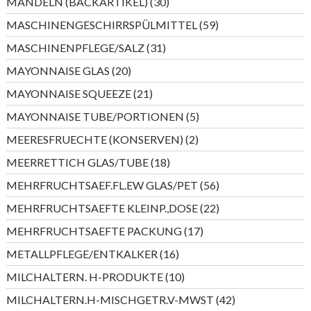
30
MANDELN (BACKARTIKEL)
30
Produkte
59
MASCHINENGESCHIRRSPÜLMITTEL
59
Produkte
31
MASCHINENPFLEGE/SALZ
31
Produkte
20
MAYONNAISE GLAS
20
Produkte
21
MAYONNAISE SQUEEZE
21
Produkte
5
MAYONNAISE TUBE/PORTIONEN
5
Produkte
2
MEERESFRUECHTE (KONSERVEN)
2
Produkte
18
MEERRETTICH GLAS/TUBE
18
Produkte
56
MEHRFRUCHTSAEF.FL.EW GLAS/PET
56
Produkte
22
MEHRFRUCHTSAEFTE KLEINP.,DOSE
22
Produkte
17
MEHRFRUCHTSAEFTE PACKUNG
17
Produkte
16
METALLPFLEGE/ENTKALKER
16
Produkte
10
MILCHALTERN. H-PRODUKTE
10
Produkte
42
MILCHALTERN.H-MISCHGETR.V-MWST
42