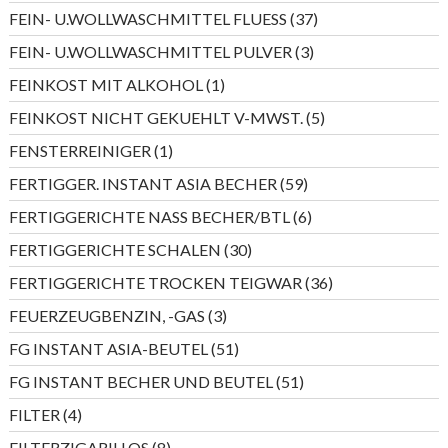
Produkte
37
FEIN- U.WOLLWASCHMITTEL FLUESS
37
Produkte
3
FEIN- U.WOLLWASCHMITTEL PULVER
3
Produkte
1
FEINKOST MIT ALKOHOL
1
Produkt
5
FEINKOST NICHT GEKUEHLT V-MWST.
5
Produkte
1
FENSTERREINIGER
1
Produkt
59
FERTIGGER. INSTANT ASIA BECHER
59
Produkte
6
FERTIGGERICHTE NASS BECHER/BTL
6
Produkte
30
FERTIGGERICHTE SCHALEN
30
Produkte
36
FERTIGGERICHTE TROCKEN TEIGWAR
36
Produkte
3
FEUERZEUGBENZIN, -GAS
3
Produkte
51
FG INSTANT ASIA-BEUTEL
51
Produkte
51
FG INSTANT BECHER UND BEUTEL
51
Produkte
4
FILTER
4
Produkte
8
FILTERZIGARILLOS
8