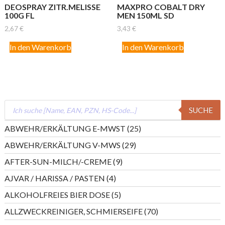
DEOSPRAY ZITR.MELISSE
MAXPRO COBALT DRY
100G FL
MEN 150ML SD
2,67
€
3,43
€
In den Warenkorb
In den Warenkorb
Products
SUCHE
search
25
ABWEHR/ERKÄLTUNG E-MWST
25
Produkte
29
ABWEHR/ERKÄLTUNG V-MWS
29
Produkte
9
AFTER-SUN-MILCH/-CREME
9
Produkte
4
AJVAR / HARISSA / PASTEN
4
Produkte
5
ALKOHOLFREIES BIER DOSE
5
Produkte
70
ALLZWECKREINIGER, SCHMIERSEIFE
70
Produkte