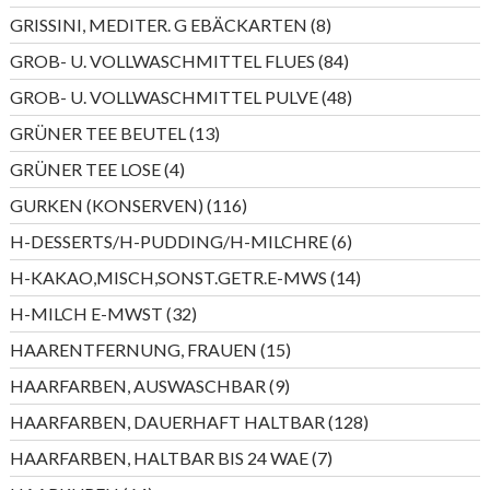
Produkte
8
GRISSINI, MEDITER. G EBÄCKARTEN
8
Produkte
84
GROB- U. VOLLWASCHMITTEL FLUES
84
Produkte
48
GROB- U. VOLLWASCHMITTEL PULVE
48
Produkte
13
GRÜNER TEE BEUTEL
13
Produkte
4
GRÜNER TEE LOSE
4
Produkte
116
GURKEN (KONSERVEN)
116
Produkte
6
H-DESSERTS/H-PUDDING/H-MILCHRE
6
Produkte
14
H-KAKAO,MISCH,SONST.GETR.E-MWS
14
Produkte
32
H-MILCH E-MWST
32
Produkte
15
HAARENTFERNUNG, FRAUEN
15
Produkte
9
HAARFARBEN, AUSWASCHBAR
9
Produkte
128
HAARFARBEN, DAUERHAFT HALTBAR
128
Produkte
7
HAARFARBEN, HALTBAR BIS 24 WAE
7
Produkte