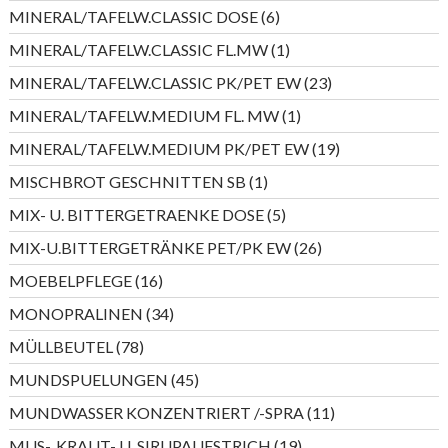
Produkte
6
MINERAL/TAFELW.CLASSIC DOSE
6
Produkte
1
MINERAL/TAFELW.CLASSIC FL.MW
1
Produkt
23
MINERAL/TAFELW.CLASSIC PK/PET EW
23
Produkte
1
MINERAL/TAFELW.MEDIUM FL. MW
1
Produkt
19
MINERAL/TAFELW.MEDIUM PK/PET EW
19
Produkte
1
MISCHBROT GESCHNITTEN SB
1
Produkt
5
MIX- U. BITTERGETRAENKE DOSE
5
Produkte
26
MIX-U.BITTERGETRÄNKE PET/PK EW
26
Produkte
16
MOEBELPFLEGE
16
Produkte
34
MONOPRALINEN
34
Produkte
78
MÜLLBEUTEL
78
Produkte
45
MUNDSPUELUNGEN
45
Produkte
11
MUNDWASSER KONZENTRIERT /-SPRA
11
Produkte
19
MUS-, KRAUT- U. SIRUPAUFSTRICH
19