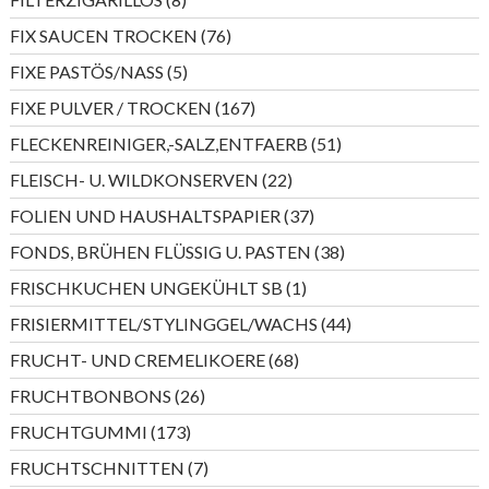
Produkte
76
FIX SAUCEN TROCKEN
76
Produkte
5
FIXE PASTÖS/NASS
5
Produkte
167
FIXE PULVER / TROCKEN
167
Produkte
51
FLECKENREINIGER,-SALZ,ENTFAERB
51
Produkte
22
FLEISCH- U. WILDKONSERVEN
22
Produkte
37
FOLIEN UND HAUSHALTSPAPIER
37
Produkte
38
FONDS, BRÜHEN FLÜSSIG U. PASTEN
38
Produkte
1
FRISCHKUCHEN UNGEKÜHLT SB
1
Produkt
44
FRISIERMITTEL/STYLINGGEL/WACHS
44
Produkte
68
FRUCHT- UND CREMELIKOERE
68
Produkte
26
FRUCHTBONBONS
26
Produkte
173
FRUCHTGUMMI
173
Produkte
7
FRUCHTSCHNITTEN
7