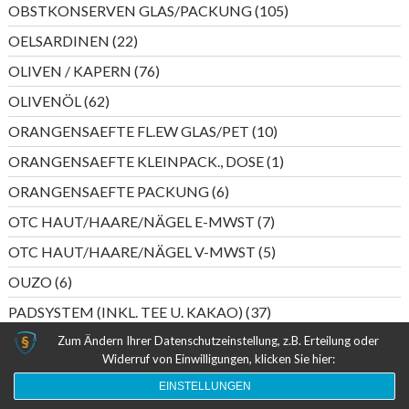
105
OBSTKONSERVEN GLAS/PACKUNG
105
Produkte
22
OELSARDINEN
22
Produkte
76
OLIVEN / KAPERN
76
Produkte
62
OLIVENÖL
62
Produkte
10
ORANGENSAEFTE FL.EW GLAS/PET
10
Produkte
1
ORANGENSAEFTE KLEINPACK., DOSE
1
Produkt
6
ORANGENSAEFTE PACKUNG
6
Produkte
7
OTC HAUT/HAARE/NÄGEL E-MWST
7
Produkte
5
OTC HAUT/HAARE/NÄGEL V-MWST
5
Produkte
6
OUZO
6
Produkte
37
PADSYSTEM (INKL. TEE U. KAKAO)
37
Produkte
13
Zum Ändern Ihrer Datenschutzeinstellung, z.B. Erteilung oder
PANIERMEHL, SEMMELBROESEL
13
Widerruf von Einwilligungen, klicken Sie hier:
Produkte
8
PAPIER
8
EINSTELLUNGEN
Produkte
44
PAPIERTASCHENTUECHER
44