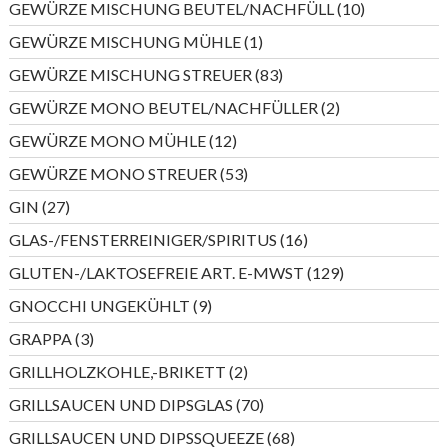
10
GEWÜRZE MISCHUNG BEUTEL/NACHFÜLL
10
Produkte
1
GEWÜRZE MISCHUNG MÜHLE
1
Produkt
83
GEWÜRZE MISCHUNG STREUER
83
Produkte
2
GEWÜRZE MONO BEUTEL/NACHFÜLLER
2
Produkte
12
GEWÜRZE MONO MÜHLE
12
Produkte
53
GEWÜRZE MONO STREUER
53
Produkte
27
GIN
27
Produkte
16
GLAS-/FENSTERREINIGER/SPIRITUS
16
Produkte
129
GLUTEN-/LAKTOSEFREIE ART. E-MWST
129
Produkte
9
GNOCCHI UNGEKÜHLT
9
Produkte
3
GRAPPA
3
Produkte
2
GRILLHOLZKOHLE,-BRIKETT
2
Produkte
70
GRILLSAUCEN UND DIPSGLAS
70
Produkte
68
GRILLSAUCEN UND DIPSSQUEEZE
68