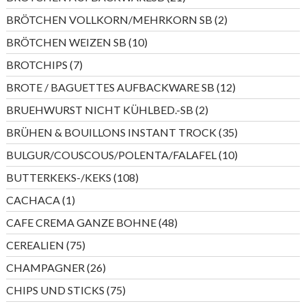
Produkte
2
BRÖTCHEN VOLLKORN/MEHRKORN SB
2
Produkte
10
BRÖTCHEN WEIZEN SB
10
Produkte
7
BROTCHIPS
7
Produkte
12
BROTE / BAGUETTES AUFBACKWARE SB
12
Produkte
2
BRUEHWURST NICHT KÜHLBED.-SB
2
Produkte
35
BRÜHEN & BOUILLONS INSTANT TROCK
35
Produkte
10
BULGUR/COUSCOUS/POLENTA/FALAFEL
10
Produkte
108
BUTTERKEKS-/KEKS
108
Produkte
1
CACHACA
1
Produkt
48
CAFE CREMA GANZE BOHNE
48
Produkte
75
CEREALIEN
75
Produkte
26
CHAMPAGNER
26
Produkte
75
CHIPS UND STICKS
75
Produkte