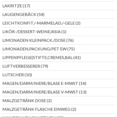
Produkte
17
LAKRITZE
17
Produkte
54
LAUGENGEBÄCK
54
Produkte
2
LEICHTKONFIT./-MARMELAD./-GELE
2
Produkte
1
LIKÖR-/DESSERT-WEINE/ASIA
1
Produkt
76
LIMONADEN KLEINPACK./DOSE
76
Produkte
75
LIMONADEN,PACKUNG/PET EW
75
Produkte
41
LIPPENPFLEGE(STIFTE,CREMES,BAL
41
Produkte
79
LUFTVERBESSERER
79
Produkte
10
LUTSCHER
10
Produkte
14
MAGEN/DARM/NIERE/BLASE E-MWST
14
Produkte
13
MAGEN/DARM/NIERE/BLASE V-MWST
13
Produkte
2
MALZGETRÄNK DOSE
2
Produkte
2
MALZGETRÄNK FLASCHE EINWEG
2
Produkte