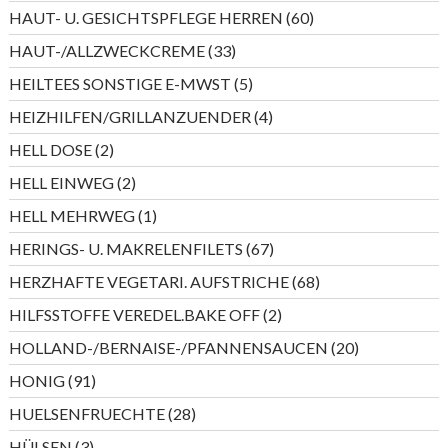
Produkte
60
HAUT- U. GESICHTSPFLEGE HERREN
60
Produkte
33
HAUT-/ALLZWECKCREME
33
Produkte
5
HEILTEES SONSTIGE E-MWST
5
Produkte
4
HEIZHILFEN/GRILLANZUENDER
4
Produkte
2
HELL DOSE
2
Produkte
2
HELL EINWEG
2
Produkte
1
HELL MEHRWEG
1
Produkt
67
HERINGS- U. MAKRELENFILETS
67
Produkte
68
HERZHAFTE VEGETARI. AUFSTRICHE
68
Produkte
2
HILFSSTOFFE VEREDEL.BAKE OFF
2
Produkte
20
HOLLAND-/BERNAISE-/PFANNENSAUCEN
20
Produkte
91
HONIG
91
Produkte
28
HUELSENFRUECHTE
28
Produkte
3
HÜLSEN
3