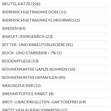
Produkte
226
BEUTEL KATZE
226
Produkte
11
BIERMISCHGETRAENKE DOSE
11
Produkte
1
BIERMISCHGETRAENKE FL MEHRWEG
1
Produkt
65
BINDEN
65
Produkte
23
BISKUIT-/EIERGEBÄCK
23
Produkte
41
BITTER- UND KRAEUTERLIKOERE
41
Produkte
1
BOCK- UND STARKBIER > 7%
1
Produkt
13
BODENPFLEGE
13
Produkte
10
BOHNENKAFFEE GANZE BOHNEN
10
Produkte
45
BOHNENKAFFEE GEMAHLEN
45
Produkte
12
BRAUSEZUCKER
12
Produkte
4
BRENNSTOFFE E-MWST.
4
Produkte
69
BROT-U.BACKW.GLUTEN-/LAKTOSEFREI
69
Produkte
21
BRÖTCHEN AUFBACKWARESB
21