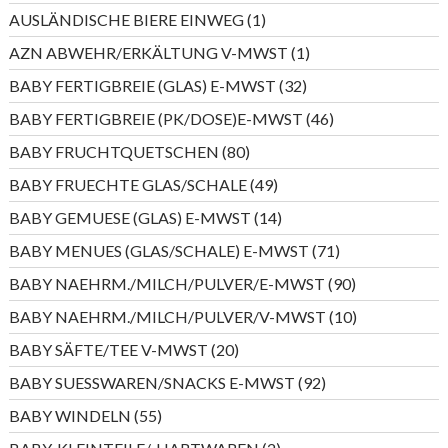
Produkte
1
AUSLÄNDISCHE BIERE EINWEG
1
Produkt
1
AZN ABWEHR/ERKÄLTUNG V-MWST
1
Produkt
32
BABY FERTIGBREIE (GLAS) E-MWST
32
Produkte
46
BABY FERTIGBREIE (PK/DOSE)E-MWST
46
Produkte
80
BABY FRUCHTQUETSCHEN
80
Produkte
49
BABY FRUECHTE GLAS/SCHALE
49
Produkte
14
BABY GEMUESE (GLAS) E-MWST
14
Produkte
71
BABY MENUES (GLAS/SCHALE) E-MWST
71
Produkte
90
BABY NAEHRM./MILCH/PULVER/E-MWST
90
Produkte
10
BABY NAEHRM./MILCH/PULVER/V-MWST
10
Produkte
20
BABY SÄFTE/TEE V-MWST
20
Produkte
92
BABY SUESSWAREN/SNACKS E-MWST
92
Produkte
55
BABY WINDELN
55
Produkte
2