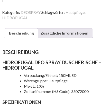
Deo
Spray
Duschfrische
Kategorie:
DEOSPRAY
Schlagwörter:
Hautpflege
,
Menge
HIDROFUGAL
Beschreibung
Zusätzliche Informationen
BESCHREIBUNG
HIDROFUGAL DEO SPRAY DUSCHFRISCHE –
HIDROFUGAL
Verpackung/Einheit: 150ML SD
Warengruppe: Hautpflege
MwSt.: 19%
Zolltarifnummer (HS Code): 33072000
SPEZIFIKATIONEN