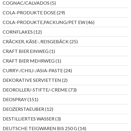
5
COGNAC/CALVADOS
5
Produkte
29
COLA-PRODUKTE DOSE
29
Produkte
46
COLA-PRODUKTE,PACKUNG/PET EW
46
Produkte
12
CORNFLAKES
12
Produkte
25
CRÄCKER, KÄSE-, REISGEBÄCK
25
Produkte
1
CRAFT BIER EINWEG
1
Produkt
1
CRAFT BIER MEHRWEG
1
Produkt
24
CURRY-/CHILI-/ASIA-PASTE
24
Produkte
2
DEKORATIVE SERVIETTEN
2
Produkte
73
DEOROLLER/-STIFTE/-CREME
73
Produkte
151
DEOSPRAY
151
Produkte
12
DEOZERSTAEUBER
12
Produkte
3
DESTILLIERTES WASSER
3
Produkte
14
DEUTSCHE TEIGWAREN BIS 250 G
14