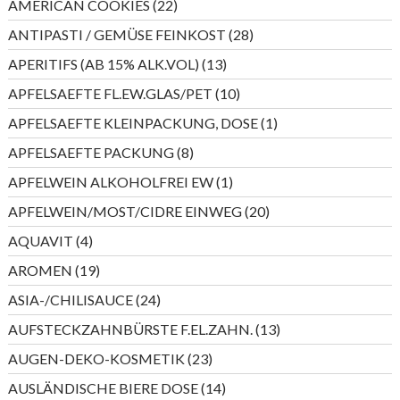
22
AMERICAN COOKIES
22
Produkte
28
ANTIPASTI / GEMÜSE FEINKOST
28
Produkte
13
APERITIFS (AB 15% ALK.VOL)
13
Produkte
10
APFELSAEFTE FL.EW.GLAS/PET
10
Produkte
1
APFELSAEFTE KLEINPACKUNG, DOSE
1
Produkt
8
APFELSAEFTE PACKUNG
8
Produkte
1
APFELWEIN ALKOHOLFREI EW
1
Produkt
20
APFELWEIN/MOST/CIDRE EINWEG
20
Produkte
4
AQUAVIT
4
Produkte
19
AROMEN
19
Produkte
24
ASIA-/CHILISAUCE
24
Produkte
13
AUFSTECKZAHNBÜRSTE F.EL.ZAHN.
13
Produkte
23
AUGEN-DEKO-KOSMETIK
23
Produkte
14
AUSLÄNDISCHE BIERE DOSE
14