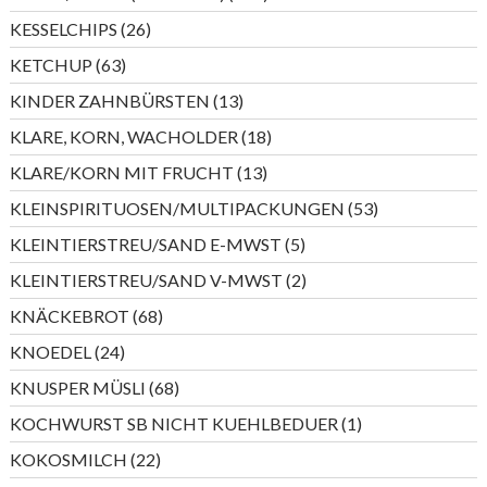
Produkte
26
KESSELCHIPS
26
Produkte
63
KETCHUP
63
Produkte
13
KINDER ZAHNBÜRSTEN
13
Produkte
18
KLARE, KORN, WACHOLDER
18
Produkte
13
KLARE/KORN MIT FRUCHT
13
Produkte
53
KLEINSPIRITUOSEN/MULTIPACKUNGEN
53
Produkte
5
KLEINTIERSTREU/SAND E-MWST
5
Produkte
2
KLEINTIERSTREU/SAND V-MWST
2
Produkte
68
KNÄCKEBROT
68
Produkte
24
KNOEDEL
24
Produkte
68
KNUSPER MÜSLI
68
Produkte
1
KOCHWURST SB NICHT KUEHLBEDUER
1
Produkt
22
KOKOSMILCH
22
Produkte