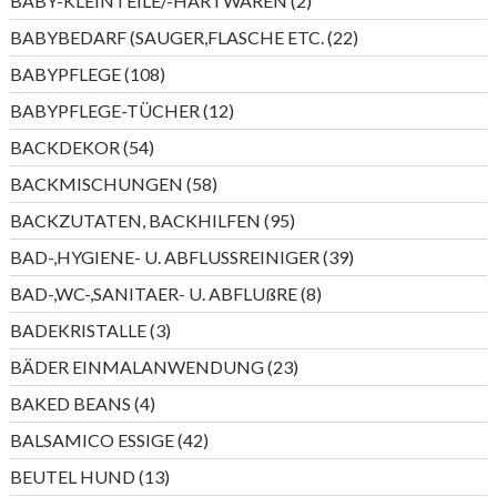
BABY-KLEINTEILE/-HARTWAREN
2
Produkte
22
BABYBEDARF (SAUGER,FLASCHE ETC.
22
Produkte
108
BABYPFLEGE
108
Produkte
12
BABYPFLEGE-TÜCHER
12
Produkte
54
BACKDEKOR
54
Produkte
58
BACKMISCHUNGEN
58
Produkte
95
BACKZUTATEN, BACKHILFEN
95
Produkte
39
BAD-,HYGIENE- U. ABFLUSSREINIGER
39
Produkte
8
BAD-,WC-,SANITAER- U. ABFLUßRE
8
Produkte
3
BADEKRISTALLE
3
Produkte
23
BÄDER EINMALANWENDUNG
23
Produkte
4
BAKED BEANS
4
Produkte
42
BALSAMICO ESSIGE
42
Produkte
13
BEUTEL HUND
13