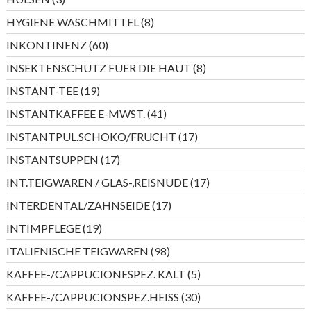
Produkte
8
HYGIENE WASCHMITTEL
8
Produkte
60
INKONTINENZ
60
Produkte
8
INSEKTENSCHUTZ FUER DIE HAUT
8
Produkte
19
INSTANT-TEE
19
Produkte
41
INSTANTKAFFEE E-MWST.
41
Produkte
17
INSTANTPUL.SCHOKO/FRUCHT
17
Produkte
17
INSTANTSUPPEN
17
Produkte
17
INT.TEIGWAREN / GLAS-,REISNUDE
17
Produkte
17
INTERDENTAL/ZAHNSEIDE
17
Produkte
19
INTIMPFLEGE
19
Produkte
98
ITALIENISCHE TEIGWAREN
98
Produkte
5
KAFFEE-/CAPPUCIONESPEZ. KALT
5
Produkte
30
KAFFEE-/CAPPUCIONSPEZ.HEISS
30