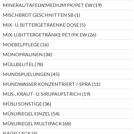
Produkt
19
MINERAL/TAFELW.MEDIUM PK/PET EW
19
Produkte
1
MISCHBROT GESCHNITTEN SB
1
Produkt
5
MIX- U. BITTERGETRAENKE DOSE
5
Produkte
26
MIX-U.BITTERGETRÄNKE PET/PK EW
26
Produkte
16
MOEBELPFLEGE
16
Produkte
34
MONOPRALINEN
34
Produkte
78
MÜLLBEUTEL
78
Produkte
45
MUNDSPUELUNGEN
45
Produkte
11
MUNDWASSER KONZENTRIERT /-SPRA
11
Produkte
19
MUS-, KRAUT- U. SIRUPAUFSTRICH
19
Produkte
36
MÜSLI SONSTIGE
36
Produkte
54
MÜSLIRIEGEL EINZEL
54
Produkte
68
MÜSLIRIEGEL MULTIPACK
68
Produkte
4
NAGELLACK
4