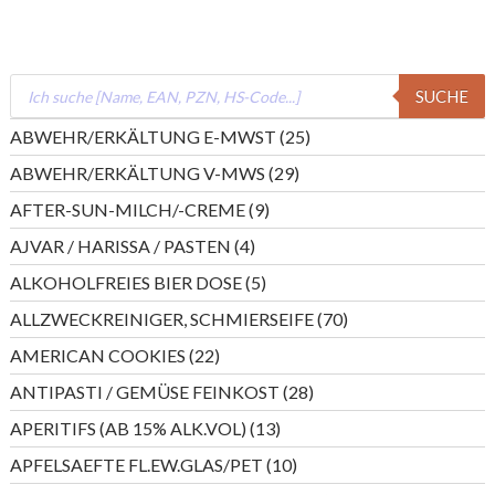
Products
SUCHE
search
25
ABWEHR/ERKÄLTUNG E-MWST
25
Produkte
29
ABWEHR/ERKÄLTUNG V-MWS
29
Produkte
9
AFTER-SUN-MILCH/-CREME
9
Produkte
4
AJVAR / HARISSA / PASTEN
4
Produkte
5
ALKOHOLFREIES BIER DOSE
5
Produkte
70
ALLZWECKREINIGER, SCHMIERSEIFE
70
Produkte
22
AMERICAN COOKIES
22
Produkte
28
ANTIPASTI / GEMÜSE FEINKOST
28
Produkte
13
APERITIFS (AB 15% ALK.VOL)
13
Produkte
10
APFELSAEFTE FL.EW.GLAS/PET
10
Produkte