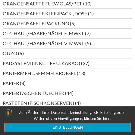
10
ORANGENSAEFTE FL.EW GLAS/PET
10
Produkte
1
ORANGENSAEFTE KLEINPACK., DOSE
1
Produkt
6
ORANGENSAEFTE PACKUNG
6
Produkte
7
OTC HAUT/HAARE/NÄGEL E-MWST
7
Produkte
5
OTC HAUT/HAARE/NÄGEL V-MWST
5
Produkte
6
OUZO
6
Produkte
37
PADSYSTEM (INKL. TEE U. KAKAO)
37
Produkte
13
PANIERMEHL, SEMMELBROESEL
13
Produkte
8
PAPIER
8
Produkte
44
PAPIERTASCHENTUECHER
44
Produkte
4
PASTETEN (FISCHKONSERVEN)
4
Produkte
6
Zum Ändern Ihrer Datenschutzeinstellung, z.B. Erteilung oder
PASTETEN (WURST)
6
Widerruf von Einwilligungen, klicken Sie hier:
Produkte
5
PERLWEIN DEUTSCHLAND
5
EINSTELLUNGEN
Produkte
20
PERLWEIN ITALIEN/SPANIEN
20