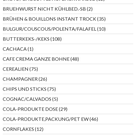
Produkte
2
BRUEHWURST NICHT KÜHLBED.-SB
2
Produkte
35
BRÜHEN & BOUILLONS INSTANT TROCK
35
Produkte
10
BULGUR/COUSCOUS/POLENTA/FALAFEL
10
Produkte
108
BUTTERKEKS-/KEKS
108
Produkte
1
CACHACA
1
Produkt
48
CAFE CREMA GANZE BOHNE
48
Produkte
75
CEREALIEN
75
Produkte
26
CHAMPAGNER
26
Produkte
75
CHIPS UND STICKS
75
Produkte
5
COGNAC/CALVADOS
5
Produkte
29
COLA-PRODUKTE DOSE
29
Produkte
46
COLA-PRODUKTE,PACKUNG/PET EW
46
Produkte
12
CORNFLAKES
12
Produkte