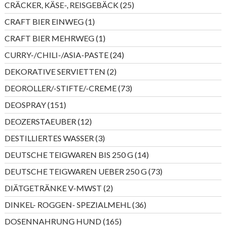
25
CRÄCKER, KÄSE-, REISGEBÄCK
25
Produkte
1
CRAFT BIER EINWEG
1
Produkt
1
CRAFT BIER MEHRWEG
1
Produkt
24
CURRY-/CHILI-/ASIA-PASTE
24
Produkte
2
DEKORATIVE SERVIETTEN
2
Produkte
73
DEOROLLER/-STIFTE/-CREME
73
Produkte
151
DEOSPRAY
151
Produkte
12
DEOZERSTAEUBER
12
Produkte
3
DESTILLIERTES WASSER
3
Produkte
14
DEUTSCHE TEIGWAREN BIS 250 G
14
Produkte
73
DEUTSCHE TEIGWAREN UEBER 250 G
73
Produkte
2
DIÄTGETRÄNKE V-MWST
2
Produkte
36
DINKEL- ROGGEN- SPEZIALMEHL
36
Produkte
165
DOSENNAHRUNG HUND
165