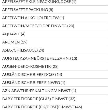
1
APFELSAEFTE KLEINPACKUNG, DOSE
1
Produkt
8
APFELSAEFTE PACKUNG
8
Produkte
1
APFELWEIN ALKOHOLFREI EW
1
Produkt
20
APFELWEIN/MOST/CIDRE EINWEG
20
Produkte
4
AQUAVIT
4
Produkte
19
AROMEN
19
Produkte
24
ASIA-/CHILISAUCE
24
Produkte
13
AUFSTECKZAHNBÜRSTE F.EL.ZAHN.
13
Produkte
23
AUGEN-DEKO-KOSMETIK
23
Produkte
14
AUSLÄNDISCHE BIERE DOSE
14
Produkte
1
AUSLÄNDISCHE BIERE EINWEG
1
Produkt
1
AZN ABWEHR/ERKÄLTUNG V-MWST
1
Produkt
32
BABY FERTIGBREIE (GLAS) E-MWST
32
Produkte
46
BABY FERTIGBREIE (PK/DOSE)E-MWST
46