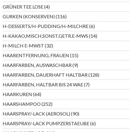
Produkte
4
GRÜNER TEE LOSE
4
Produkte
116
GURKEN (KONSERVEN)
116
Produkte
6
H-DESSERTS/H-PUDDING/H-MILCHRE
6
Produkte
14
H-KAKAO,MISCH,SONST.GETR.E-MWS
14
Produkte
32
H-MILCH E-MWST
32
Produkte
15
HAARENTFERNUNG, FRAUEN
15
Produkte
9
HAARFARBEN, AUSWASCHBAR
9
Produkte
128
HAARFARBEN, DAUERHAFT HALTBAR
128
Produkte
7
HAARFARBEN, HALTBAR BIS 24 WAE
7
Produkte
64
HAARKUREN
64
Produkte
252
HAARSHAMPOO
252
Produkte
90
HAARSPRAY/-LACK (AEROSOL)
90
Produkte
6
HAARSPRAY/-LACK PUMPZERSTAEUBE
6
Produkte