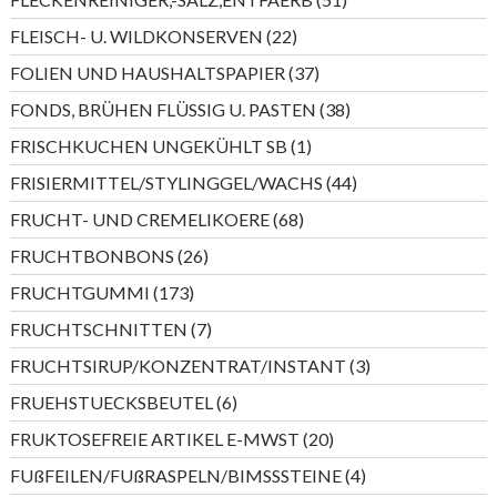
Produkte
22
FLEISCH- U. WILDKONSERVEN
22
Produkte
37
FOLIEN UND HAUSHALTSPAPIER
37
Produkte
38
FONDS, BRÜHEN FLÜSSIG U. PASTEN
38
Produkte
1
FRISCHKUCHEN UNGEKÜHLT SB
1
Produkt
44
FRISIERMITTEL/STYLINGGEL/WACHS
44
Produkte
68
FRUCHT- UND CREMELIKOERE
68
Produkte
26
FRUCHTBONBONS
26
Produkte
173
FRUCHTGUMMI
173
Produkte
7
FRUCHTSCHNITTEN
7
Produkte
3
FRUCHTSIRUP/KONZENTRAT/INSTANT
3
Produkte
6
FRUEHSTUECKSBEUTEL
6
Produkte
20
FRUKTOSEFREIE ARTIKEL E-MWST
20
Produkte
4
FUßFEILEN/FUßRASPELN/BIMSSSTEINE
4