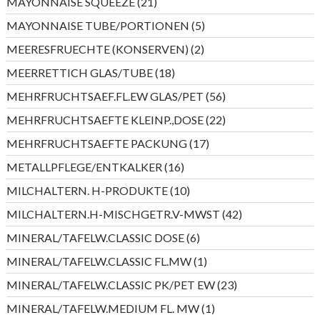
21
MAYONNAISE SQUEEZE
21
Produkte
5
MAYONNAISE TUBE/PORTIONEN
5
Produkte
2
MEERESFRUECHTE (KONSERVEN)
2
Produkte
18
MEERRETTICH GLAS/TUBE
18
Produkte
56
MEHRFRUCHTSAEF.FL.EW GLAS/PET
56
Produkte
22
MEHRFRUCHTSAEFTE KLEINP.,DOSE
22
Produkte
17
MEHRFRUCHTSAEFTE PACKUNG
17
Produkte
16
METALLPFLEGE/ENTKALKER
16
Produkte
10
MILCHALTERN. H-PRODUKTE
10
Produkte
42
MILCHALTERN.H-MISCHGETR.V-MWST
42
Produkte
6
MINERAL/TAFELW.CLASSIC DOSE
6
Produkte
1
MINERAL/TAFELW.CLASSIC FL.MW
1
Produkt
23
MINERAL/TAFELW.CLASSIC PK/PET EW
23
Produkte
1
MINERAL/TAFELW.MEDIUM FL. MW
1