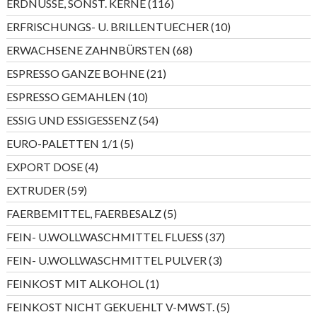
116
ERDNÜSSE, SONST. KERNE
116
Produkte
10
ERFRISCHUNGS- U. BRILLENTUECHER
10
Produkte
68
ERWACHSENE ZAHNBÜRSTEN
68
Produkte
21
ESPRESSO GANZE BOHNE
21
Produkte
10
ESPRESSO GEMAHLEN
10
Produkte
54
ESSIG UND ESSIGESSENZ
54
Produkte
5
EURO-PALETTEN 1/1
5
Produkte
4
EXPORT DOSE
4
Produkte
59
EXTRUDER
59
Produkte
5
FAERBEMITTEL, FAERBESALZ
5
Produkte
37
FEIN- U.WOLLWASCHMITTEL FLUESS
37
Produkte
3
FEIN- U.WOLLWASCHMITTEL PULVER
3
Produkte
1
FEINKOST MIT ALKOHOL
1
Produkt
5
FEINKOST NICHT GEKUEHLT V-MWST.
5