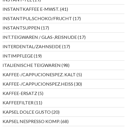
Produkte
41
INSTANTKAFFEE E-MWST.
41
Produkte
17
INSTANTPUL.SCHOKO/FRUCHT
17
Produkte
17
INSTANTSUPPEN
17
Produkte
17
INT.TEIGWAREN / GLAS-,REISNUDE
17
Produkte
17
INTERDENTAL/ZAHNSEIDE
17
Produkte
19
INTIMPFLEGE
19
Produkte
98
ITALIENISCHE TEIGWAREN
98
Produkte
5
KAFFEE-/CAPPUCIONESPEZ. KALT
5
Produkte
30
KAFFEE-/CAPPUCIONSPEZ.HEISS
30
Produkte
5
KAFFEE-ERSATZ
5
Produkte
11
KAFFEEFILTER
11
Produkte
20
KAPSEL DOLCE GUSTO
20
Produkte
68
KAPSEL NESPRESSO KOMP.
68