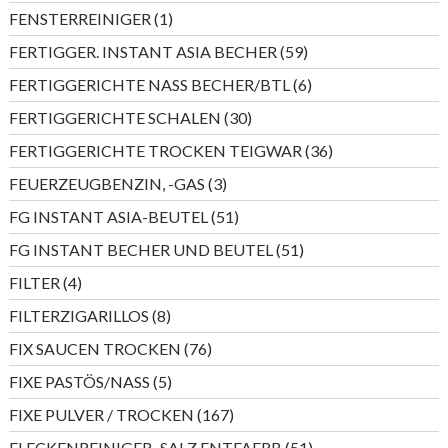
Produkte
1
FENSTERREINIGER
1
Produkt
59
FERTIGGER. INSTANT ASIA BECHER
59
Produkte
6
FERTIGGERICHTE NASS BECHER/BTL
6
Produkte
30
FERTIGGERICHTE SCHALEN
30
Produkte
36
FERTIGGERICHTE TROCKEN TEIGWAR
36
Produkte
3
FEUERZEUGBENZIN, -GAS
3
Produkte
51
FG INSTANT ASIA-BEUTEL
51
Produkte
51
FG INSTANT BECHER UND BEUTEL
51
Produkte
4
FILTER
4
Produkte
8
FILTERZIGARILLOS
8
Produkte
76
FIX SAUCEN TROCKEN
76
Produkte
5
FIXE PASTÖS/NASS
5
Produkte
167
FIXE PULVER / TROCKEN
167
Produkte
51
FLECKENREINIGER,-SALZ,ENTFAERB
51