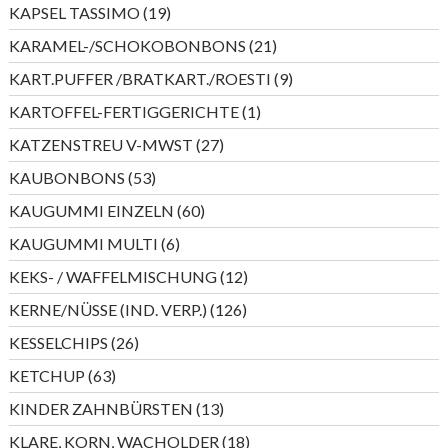
Produkte
19
KAPSEL TASSIMO
19
Produkte
21
KARAMEL-/SCHOKOBONBONS
21
Produkte
9
KART.PUFFER /BRATKART./ROESTI
9
Produkte
1
KARTOFFEL-FERTIGGERICHTE
1
Produkt
27
KATZENSTREU V-MWST
27
Produkte
53
KAUBONBONS
53
Produkte
60
KAUGUMMI EINZELN
60
Produkte
6
KAUGUMMI MULTI
6
Produkte
12
KEKS- / WAFFELMISCHUNG
12
Produkte
126
KERNE/NÜSSE (IND. VERP.)
126
Produkte
26
KESSELCHIPS
26
Produkte
63
KETCHUP
63
Produkte
13
KINDER ZAHNBÜRSTEN
13
Produkte
18
KLARE, KORN, WACHOLDER
18