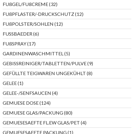
Produkte
32
FUßGEL/FUßCREME
32
Produkte
12
FUßPFLASTER/-DRUCKSCHUTZ
12
Produkte
12
FUßPOLSTER/SOHLEN
12
Produkte
6
FUSSBAEDER
6
Produkte
17
FUßSPRAY
17
Produkte
5
GARDINENWASCHMITTEL
5
Produkte
9
GEBISSREINIGER/TABLETTEN/PULVE
9
Produkte
8
GEFÜLLTE TEIGWAREN UNGEKÜHLT
8
Produkte
1
GELEE
1
Produkt
4
GELEE-/SENFSAUCEN
4
Produkte
124
GEMUESE DOSE
124
Produkte
80
GEMUESE GLAS/PACKUNG
80
Produkte
4
GEMUESESAEFTE FL.EW GLAS/PET
4
Produkte
1
GEMUESESAEFTE PACKUNG
1