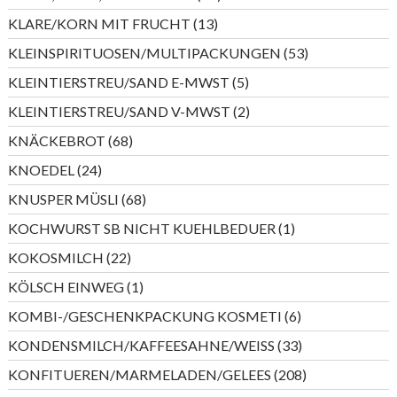
Produkte
13
KLARE/KORN MIT FRUCHT
13
Produkte
53
KLEINSPIRITUOSEN/MULTIPACKUNGEN
53
Produkte
5
KLEINTIERSTREU/SAND E-MWST
5
Produkte
2
KLEINTIERSTREU/SAND V-MWST
2
Produkte
68
KNÄCKEBROT
68
Produkte
24
KNOEDEL
24
Produkte
68
KNUSPER MÜSLI
68
Produkte
1
KOCHWURST SB NICHT KUEHLBEDUER
1
Produkt
22
KOKOSMILCH
22
Produkte
1
KÖLSCH EINWEG
1
Produkt
6
KOMBI-/GESCHENKPACKUNG KOSMETI
6
Produkte
33
KONDENSMILCH/KAFFEESAHNE/WEISS
33
Produkte
208
KONFITUEREN/MARMELADEN/GELEES
208
Produkte