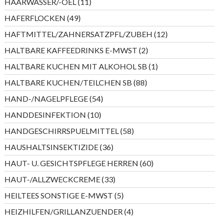
11
HAARWASSER/-OEL
11
Produkte
49
HAFERFLOCKEN
49
Produkte
12
HAFTMITTEL/ZAHNERSATZPFL/ZUBEH
12
Produkte
2
HALTBARE KAFFEEDRINKS E-MWST
2
Produkte
1
HALTBARE KUCHEN MIT ALKOHOL SB
1
Produkt
88
HALTBARE KUCHEN/TEILCHEN SB
88
Produkte
54
HAND-/NAGELPFLEGE
54
Produkte
10
HANDDESINFEKTION
10
Produkte
58
HANDGESCHIRRSPUELMITTEL
58
Produkte
36
HAUSHALTSINSEKTIZIDE
36
Produkte
60
HAUT- U. GESICHTSPFLEGE HERREN
60
Produkte
33
HAUT-/ALLZWECKCREME
33
Produkte
5
HEILTEES SONSTIGE E-MWST
5
Produkte
4
HEIZHILFEN/GRILLANZUENDER
4