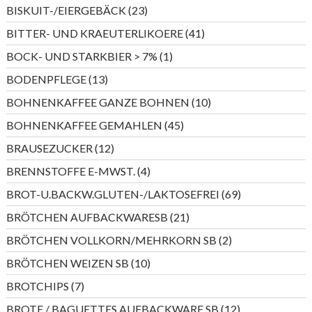
Produkte
23
BISKUIT-/EIERGEBÄCK
23
Produkte
41
BITTER- UND KRAEUTERLIKOERE
41
Produkte
1
BOCK- UND STARKBIER > 7%
1
Produkt
13
BODENPFLEGE
13
Produkte
10
BOHNENKAFFEE GANZE BOHNEN
10
Produkte
45
BOHNENKAFFEE GEMAHLEN
45
Produkte
12
BRAUSEZUCKER
12
Produkte
4
BRENNSTOFFE E-MWST.
4
Produkte
69
BROT-U.BACKW.GLUTEN-/LAKTOSEFREI
69
Produkte
21
BRÖTCHEN AUFBACKWARESB
21
Produkte
2
BRÖTCHEN VOLLKORN/MEHRKORN SB
2
Produkte
10
BRÖTCHEN WEIZEN SB
10
Produkte
7
BROTCHIPS
7
Produkte
12
BROTE / BAGUETTES AUFBACKWARE SB
12