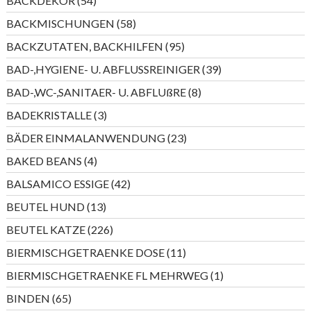
BACKDEKOR
54
Produkte
58
BACKMISCHUNGEN
58
Produkte
95
BACKZUTATEN, BACKHILFEN
95
Produkte
39
BAD-,HYGIENE- U. ABFLUSSREINIGER
39
Produkte
8
BAD-,WC-,SANITAER- U. ABFLUßRE
8
Produkte
3
BADEKRISTALLE
3
Produkte
23
BÄDER EINMALANWENDUNG
23
Produkte
4
BAKED BEANS
4
Produkte
42
BALSAMICO ESSIGE
42
Produkte
13
BEUTEL HUND
13
Produkte
226
BEUTEL KATZE
226
Produkte
11
BIERMISCHGETRAENKE DOSE
11
Produkte
1
BIERMISCHGETRAENKE FL MEHRWEG
1
Produkt
65
BINDEN
65