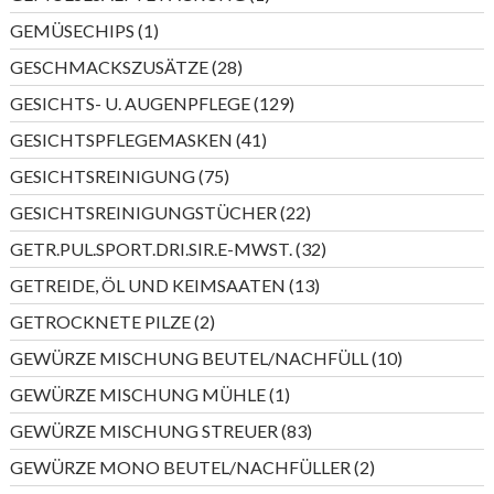
Produkt
1
GEMÜSECHIPS
1
Produkt
28
GESCHMACKSZUSÄTZE
28
Produkte
129
GESICHTS- U. AUGENPFLEGE
129
Produkte
41
GESICHTSPFLEGEMASKEN
41
Produkte
75
GESICHTSREINIGUNG
75
Produkte
22
GESICHTSREINIGUNGSTÜCHER
22
Produkte
32
GETR.PUL.SPORT.DRI.SIR.E-MWST.
32
Produkte
13
GETREIDE, ÖL UND KEIMSAATEN
13
Produkte
2
GETROCKNETE PILZE
2
Produkte
10
GEWÜRZE MISCHUNG BEUTEL/NACHFÜLL
10
Produkte
1
GEWÜRZE MISCHUNG MÜHLE
1
Produkt
83
GEWÜRZE MISCHUNG STREUER
83
Produkte
2
GEWÜRZE MONO BEUTEL/NACHFÜLLER
2
Produkte