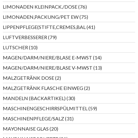
Produkt
76
LIMONADEN KLEINPACK./DOSE
76
Produkte
75
LIMONADEN,PACKUNG/PET EW
75
Produkte
41
LIPPENPFLEGE(STIFTE,CREMES,BAL
41
Produkte
79
LUFTVERBESSERER
79
Produkte
10
LUTSCHER
10
Produkte
14
MAGEN/DARM/NIERE/BLASE E-MWST
14
Produkte
13
MAGEN/DARM/NIERE/BLASE V-MWST
13
Produkte
2
MALZGETRÄNK DOSE
2
Produkte
2
MALZGETRÄNK FLASCHE EINWEG
2
Produkte
30
MANDELN (BACKARTIKEL)
30
Produkte
59
MASCHINENGESCHIRRSPÜLMITTEL
59
Produkte
31
MASCHINENPFLEGE/SALZ
31
Produkte
20
MAYONNAISE GLAS
20
Produkte