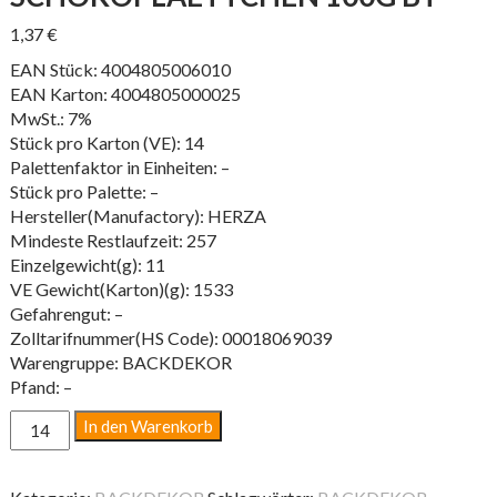
1,37
€
EAN Stück: 4004805006010
EAN Karton: 4004805000025
MwSt.: 7%
Stück pro Karton (VE): 14
Palettenfaktor in Einheiten: –
Stück pro Palette: –
Hersteller(Manufactory): HERZA
Mindeste Restlaufzeit: 257
Einzelgewicht(g): 11
VE Gewicht(Karton)(g): 1533
Gefahrengut: –
Zolltarifnummer(HS Code): 00018069039
Warengruppe: BACKDEKOR
Pfand: –
SCHOKOPLAETTCHEN
In den Warenkorb
100G
BT
Menge