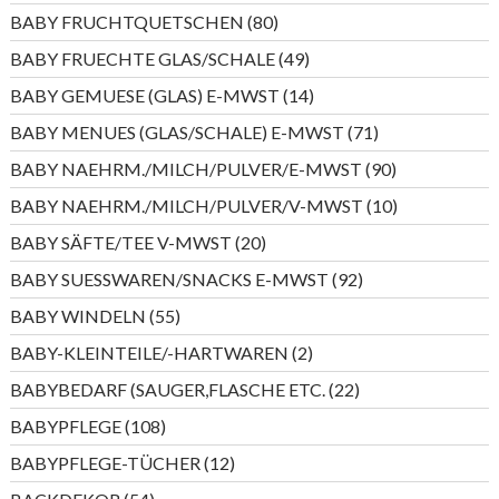
Produkte
80
BABY FRUCHTQUETSCHEN
80
Produkte
49
BABY FRUECHTE GLAS/SCHALE
49
Produkte
14
BABY GEMUESE (GLAS) E-MWST
14
Produkte
71
BABY MENUES (GLAS/SCHALE) E-MWST
71
Produkte
90
BABY NAEHRM./MILCH/PULVER/E-MWST
90
Produkte
10
BABY NAEHRM./MILCH/PULVER/V-MWST
10
Produkte
20
BABY SÄFTE/TEE V-MWST
20
Produkte
92
BABY SUESSWAREN/SNACKS E-MWST
92
Produkte
55
BABY WINDELN
55
Produkte
2
BABY-KLEINTEILE/-HARTWAREN
2
Produkte
22
BABYBEDARF (SAUGER,FLASCHE ETC.
22
Produkte
108
BABYPFLEGE
108
Produkte
12
BABYPFLEGE-TÜCHER
12
Produkte
54