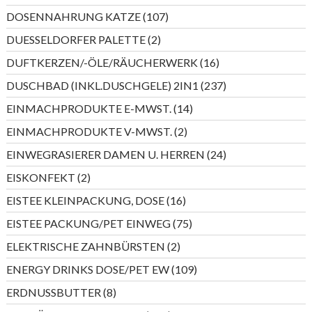
Produkte
107
DOSENNAHRUNG KATZE
107
Produkte
2
DUESSELDORFER PALETTE
2
Produkte
16
DUFTKERZEN/-ÖLE/RÄUCHERWERK
16
Produkte
237
DUSCHBAD (INKL.DUSCHGELE) 2IN1
237
Produkte
14
EINMACHPRODUKTE E-MWST.
14
Produkte
2
EINMACHPRODUKTE V-MWST.
2
Produkte
24
EINWEGRASIERER DAMEN U. HERREN
24
Produkte
2
EISKONFEKT
2
Produkte
16
EISTEE KLEINPACKUNG, DOSE
16
Produkte
75
EISTEE PACKUNG/PET EINWEG
75
Produkte
2
ELEKTRISCHE ZAHNBÜRSTEN
2
Produkte
109
ENERGY DRINKS DOSE/PET EW
109
Produkte
8
ERDNUSSBUTTER
8
Produkte