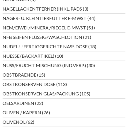
Produkte
3
NAGELLACKENTFERNER (INKL. PADS
3
Produkte
44
NAGER- U. KLEINTIERFUTTER E-MWST
44
Produkte
51
NEM/EIWEI./MINERA./RIEGEL E-MWST
51
Produkte
21
NFB SEIFEN FLÜSSIG/WASCHLOTION
21
Produkte
18
NUDEL-U.FERTIGGERICHTE NASS DOSE
18
Produkte
10
NUESSE (BACKARTIKEL)
10
Produkte
30
NUSS/FRUCHT MISCHUNG (IND.VERP.)
30
Produkte
15
OBSTBRAENDE
15
Produkte
113
OBSTKONSERVEN DOSE
113
Produkte
105
OBSTKONSERVEN GLAS/PACKUNG
105
Produkte
22
OELSARDINEN
22
Produkte
76
OLIVEN / KAPERN
76
Produkte
62
OLIVENÖL
62
Produkte