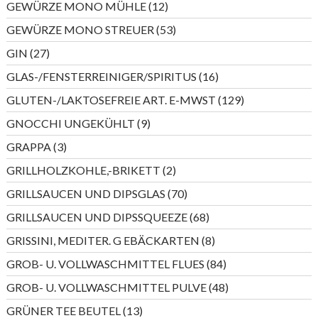
12
GEWÜRZE MONO MÜHLE
12
Produkte
53
GEWÜRZE MONO STREUER
53
Produkte
27
GIN
27
Produkte
16
GLAS-/FENSTERREINIGER/SPIRITUS
16
Produkte
129
GLUTEN-/LAKTOSEFREIE ART. E-MWST
129
Produkte
9
GNOCCHI UNGEKÜHLT
9
Produkte
3
GRAPPA
3
Produkte
2
GRILLHOLZKOHLE,-BRIKETT
2
Produkte
70
GRILLSAUCEN UND DIPSGLAS
70
Produkte
68
GRILLSAUCEN UND DIPSSQUEEZE
68
Produkte
8
GRISSINI, MEDITER. G EBÄCKARTEN
8
Produkte
84
GROB- U. VOLLWASCHMITTEL FLUES
84
Produkte
48
GROB- U. VOLLWASCHMITTEL PULVE
48
Produkte
13
GRÜNER TEE BEUTEL
13