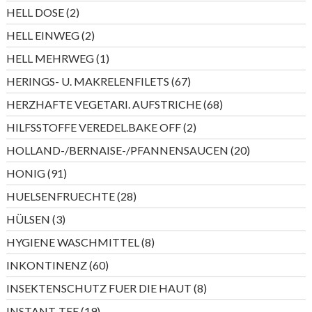
Produkte
2
HELL DOSE
2
Produkte
2
HELL EINWEG
2
Produkte
1
HELL MEHRWEG
1
Produkt
67
HERINGS- U. MAKRELENFILETS
67
Produkte
68
HERZHAFTE VEGETARI. AUFSTRICHE
68
Produkte
2
HILFSSTOFFE VEREDEL.BAKE OFF
2
Produkte
20
HOLLAND-/BERNAISE-/PFANNENSAUCEN
20
Produkte
91
HONIG
91
Produkte
28
HUELSENFRUECHTE
28
Produkte
3
HÜLSEN
3
Produkte
8
HYGIENE WASCHMITTEL
8
Produkte
60
INKONTINENZ
60
Produkte
8
INSEKTENSCHUTZ FUER DIE HAUT
8
Produkte
19
INSTANT-TEE
19