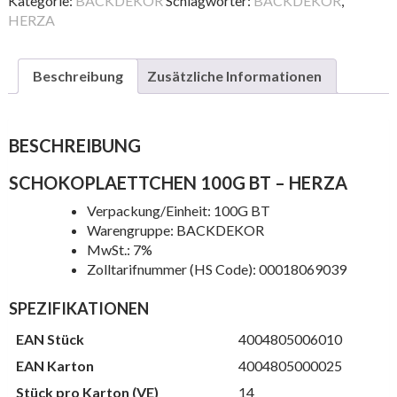
Kategorie:
BACKDEKOR
Schlagwörter:
BACKDEKOR
,
HERZA
Beschreibung
Zusätzliche Informationen
BESCHREIBUNG
SCHOKOPLAETTCHEN 100G BT – HERZA
Verpackung/Einheit: 100G BT
Warengruppe: BACKDEKOR
MwSt.: 7%
Zolltarifnummer (HS Code): 00018069039
SPEZIFIKATIONEN
EAN Stück
4004805006010
EAN Karton
4004805000025
Stück pro Karton (VE)
14