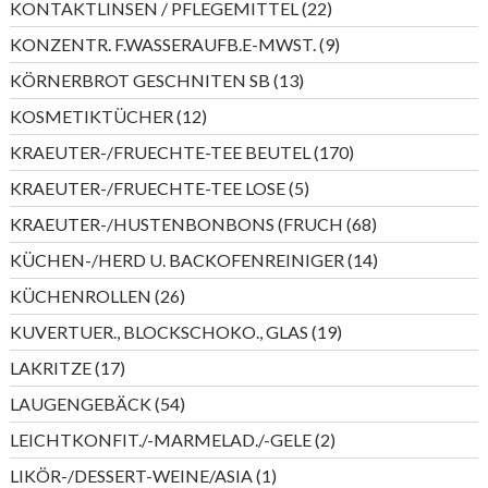
22
KONTAKTLINSEN / PFLEGEMITTEL
22
Produkte
9
KONZENTR. F.WASSERAUFB.E-MWST.
9
Produkte
13
KÖRNERBROT GESCHNITEN SB
13
Produkte
12
KOSMETIKTÜCHER
12
Produkte
170
KRAEUTER-/FRUECHTE-TEE BEUTEL
170
Produkte
5
KRAEUTER-/FRUECHTE-TEE LOSE
5
Produkte
68
KRAEUTER-/HUSTENBONBONS (FRUCH
68
Produkte
14
KÜCHEN-/HERD U. BACKOFENREINIGER
14
Produkte
26
KÜCHENROLLEN
26
Produkte
19
KUVERTUER., BLOCKSCHOKO., GLAS
19
Produkte
17
LAKRITZE
17
Produkte
54
LAUGENGEBÄCK
54
Produkte
2
LEICHTKONFIT./-MARMELAD./-GELE
2
Produkte
1
LIKÖR-/DESSERT-WEINE/ASIA
1