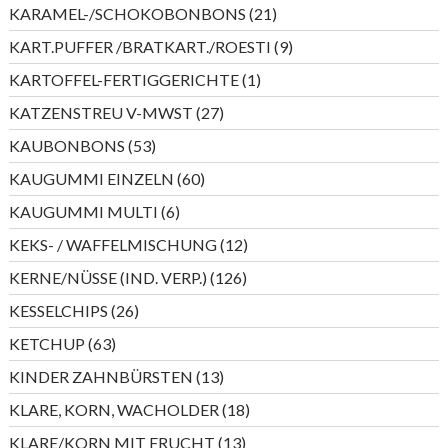
Produkte
21
KARAMEL-/SCHOKOBONBONS
21
Produkte
9
KART.PUFFER /BRATKART./ROESTI
9
Produkte
1
KARTOFFEL-FERTIGGERICHTE
1
Produkt
27
KATZENSTREU V-MWST
27
Produkte
53
KAUBONBONS
53
Produkte
60
KAUGUMMI EINZELN
60
Produkte
6
KAUGUMMI MULTI
6
Produkte
12
KEKS- / WAFFELMISCHUNG
12
Produkte
126
KERNE/NÜSSE (IND. VERP.)
126
Produkte
26
KESSELCHIPS
26
Produkte
63
KETCHUP
63
Produkte
13
KINDER ZAHNBÜRSTEN
13
Produkte
18
KLARE, KORN, WACHOLDER
18
Produkte
13
KLARE/KORN MIT FRUCHT
13