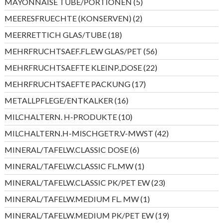
5
MAYONNAISE TUBE/PORTIONEN
5
Produkte
2
MEERESFRUECHTE (KONSERVEN)
2
Produkte
18
MEERRETTICH GLAS/TUBE
18
Produkte
56
MEHRFRUCHTSAEF.FL.EW GLAS/PET
56
Produkte
22
MEHRFRUCHTSAEFTE KLEINP.,DOSE
22
Produkte
17
MEHRFRUCHTSAEFTE PACKUNG
17
Produkte
16
METALLPFLEGE/ENTKALKER
16
Produkte
10
MILCHALTERN. H-PRODUKTE
10
Produkte
42
MILCHALTERN.H-MISCHGETR.V-MWST
42
Produkte
6
MINERAL/TAFELW.CLASSIC DOSE
6
Produkte
1
MINERAL/TAFELW.CLASSIC FL.MW
1
Produkt
23
MINERAL/TAFELW.CLASSIC PK/PET EW
23
Produkte
1
MINERAL/TAFELW.MEDIUM FL. MW
1
Produkt
19
MINERAL/TAFELW.MEDIUM PK/PET EW
19