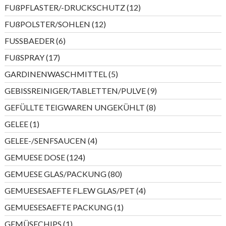
Produkte
12
FUßPFLASTER/-DRUCKSCHUTZ
12
Produkte
12
FUßPOLSTER/SOHLEN
12
Produkte
6
FUSSBAEDER
6
Produkte
17
FUßSPRAY
17
Produkte
5
GARDINENWASCHMITTEL
5
Produkte
9
GEBISSREINIGER/TABLETTEN/PULVE
9
Produkte
8
GEFÜLLTE TEIGWAREN UNGEKÜHLT
8
Produkte
1
GELEE
1
Produkt
4
GELEE-/SENFSAUCEN
4
Produkte
124
GEMUESE DOSE
124
Produkte
80
GEMUESE GLAS/PACKUNG
80
Produkte
4
GEMUESESAEFTE FL.EW GLAS/PET
4
Produkte
1
GEMUESESAEFTE PACKUNG
1
Produkt
1
GEMÜSECHIPS
1