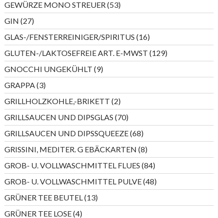
53
GEWÜRZE MONO STREUER
53
Produkte
27
GIN
27
Produkte
16
GLAS-/FENSTERREINIGER/SPIRITUS
16
Produkte
129
GLUTEN-/LAKTOSEFREIE ART. E-MWST
129
Produkte
9
GNOCCHI UNGEKÜHLT
9
Produkte
3
GRAPPA
3
Produkte
2
GRILLHOLZKOHLE,-BRIKETT
2
Produkte
70
GRILLSAUCEN UND DIPSGLAS
70
Produkte
68
GRILLSAUCEN UND DIPSSQUEEZE
68
Produkte
8
GRISSINI, MEDITER. G EBÄCKARTEN
8
Produkte
84
GROB- U. VOLLWASCHMITTEL FLUES
84
Produkte
48
GROB- U. VOLLWASCHMITTEL PULVE
48
Produkte
13
GRÜNER TEE BEUTEL
13
Produkte
4
GRÜNER TEE LOSE
4