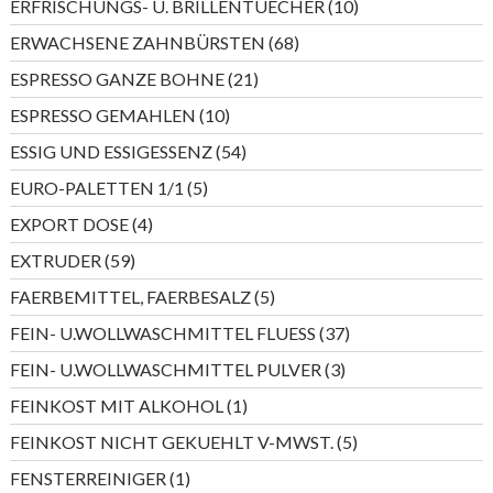
10
ERFRISCHUNGS- U. BRILLENTUECHER
10
Produkte
68
ERWACHSENE ZAHNBÜRSTEN
68
Produkte
21
ESPRESSO GANZE BOHNE
21
Produkte
10
ESPRESSO GEMAHLEN
10
Produkte
54
ESSIG UND ESSIGESSENZ
54
Produkte
5
EURO-PALETTEN 1/1
5
Produkte
4
EXPORT DOSE
4
Produkte
59
EXTRUDER
59
Produkte
5
FAERBEMITTEL, FAERBESALZ
5
Produkte
37
FEIN- U.WOLLWASCHMITTEL FLUESS
37
Produkte
3
FEIN- U.WOLLWASCHMITTEL PULVER
3
Produkte
1
FEINKOST MIT ALKOHOL
1
Produkt
5
FEINKOST NICHT GEKUEHLT V-MWST.
5
Produkte
1
FENSTERREINIGER
1