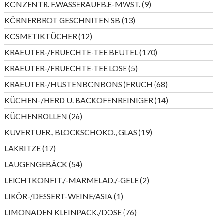
9
KONZENTR. F.WASSERAUFB.E-MWST.
9
Produkte
13
KÖRNERBROT GESCHNITEN SB
13
Produkte
12
KOSMETIKTÜCHER
12
Produkte
170
KRAEUTER-/FRUECHTE-TEE BEUTEL
170
Produkte
5
KRAEUTER-/FRUECHTE-TEE LOSE
5
Produkte
68
KRAEUTER-/HUSTENBONBONS (FRUCH
68
Produkte
14
KÜCHEN-/HERD U. BACKOFENREINIGER
14
Produkte
26
KÜCHENROLLEN
26
Produkte
19
KUVERTUER., BLOCKSCHOKO., GLAS
19
Produkte
17
LAKRITZE
17
Produkte
54
LAUGENGEBÄCK
54
Produkte
2
LEICHTKONFIT./-MARMELAD./-GELE
2
Produkte
1
LIKÖR-/DESSERT-WEINE/ASIA
1
Produkt
76
LIMONADEN KLEINPACK./DOSE
76