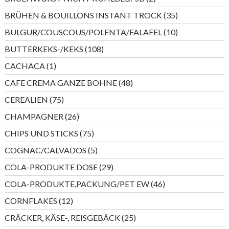
Produkte
35
BRÜHEN & BOUILLONS INSTANT TROCK
35
Produkte
10
BULGUR/COUSCOUS/POLENTA/FALAFEL
10
Produkte
108
BUTTERKEKS-/KEKS
108
Produkte
1
CACHACA
1
Produkt
48
CAFE CREMA GANZE BOHNE
48
Produkte
75
CEREALIEN
75
Produkte
26
CHAMPAGNER
26
Produkte
75
CHIPS UND STICKS
75
Produkte
5
COGNAC/CALVADOS
5
Produkte
29
COLA-PRODUKTE DOSE
29
Produkte
46
COLA-PRODUKTE,PACKUNG/PET EW
46
Produkte
12
CORNFLAKES
12
Produkte
25
CRÄCKER, KÄSE-, REISGEBÄCK
25
Produkte