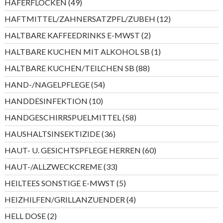
49
HAFERFLOCKEN
49
Produkte
12
HAFTMITTEL/ZAHNERSATZPFL/ZUBEH
12
Produkte
2
HALTBARE KAFFEEDRINKS E-MWST
2
Produkte
1
HALTBARE KUCHEN MIT ALKOHOL SB
1
Produkt
88
HALTBARE KUCHEN/TEILCHEN SB
88
Produkte
54
HAND-/NAGELPFLEGE
54
Produkte
10
HANDDESINFEKTION
10
Produkte
58
HANDGESCHIRRSPUELMITTEL
58
Produkte
36
HAUSHALTSINSEKTIZIDE
36
Produkte
60
HAUT- U. GESICHTSPFLEGE HERREN
60
Produkte
33
HAUT-/ALLZWECKCREME
33
Produkte
5
HEILTEES SONSTIGE E-MWST
5
Produkte
4
HEIZHILFEN/GRILLANZUENDER
4
Produkte
2
HELL DOSE
2