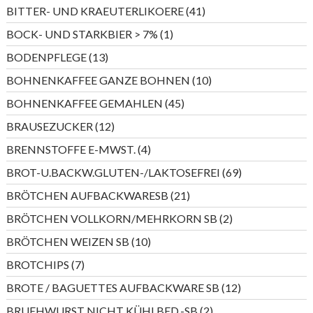
Produkte
41
BITTER- UND KRAEUTERLIKOERE
41
Produkte
1
BOCK- UND STARKBIER > 7%
1
Produkt
13
BODENPFLEGE
13
Produkte
10
BOHNENKAFFEE GANZE BOHNEN
10
Produkte
45
BOHNENKAFFEE GEMAHLEN
45
Produkte
12
BRAUSEZUCKER
12
Produkte
4
BRENNSTOFFE E-MWST.
4
Produkte
69
BROT-U.BACKW.GLUTEN-/LAKTOSEFREI
69
Produkte
21
BRÖTCHEN AUFBACKWARESB
21
Produkte
2
BRÖTCHEN VOLLKORN/MEHRKORN SB
2
Produkte
10
BRÖTCHEN WEIZEN SB
10
Produkte
7
BROTCHIPS
7
Produkte
12
BROTE / BAGUETTES AUFBACKWARE SB
12
Produkte
2
BRUEHWURST NICHT KÜHLBED.-SB
2