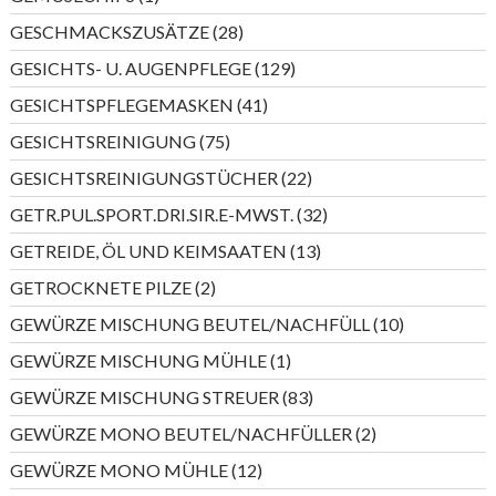
Produkt
28
GESCHMACKSZUSÄTZE
28
Produkte
129
GESICHTS- U. AUGENPFLEGE
129
Produkte
41
GESICHTSPFLEGEMASKEN
41
Produkte
75
GESICHTSREINIGUNG
75
Produkte
22
GESICHTSREINIGUNGSTÜCHER
22
Produkte
32
GETR.PUL.SPORT.DRI.SIR.E-MWST.
32
Produkte
13
GETREIDE, ÖL UND KEIMSAATEN
13
Produkte
2
GETROCKNETE PILZE
2
Produkte
10
GEWÜRZE MISCHUNG BEUTEL/NACHFÜLL
10
Produkte
1
GEWÜRZE MISCHUNG MÜHLE
1
Produkt
83
GEWÜRZE MISCHUNG STREUER
83
Produkte
2
GEWÜRZE MONO BEUTEL/NACHFÜLLER
2
Produkte
12
GEWÜRZE MONO MÜHLE
12
Produkte