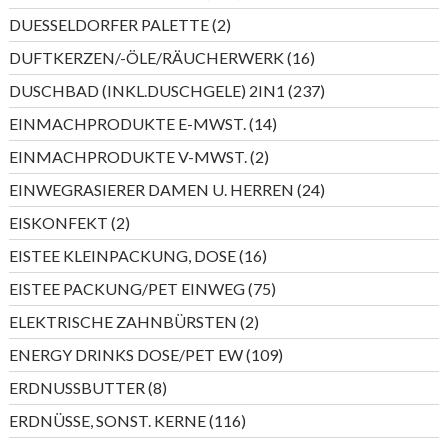
Produkte
2
DUESSELDORFER PALETTE
2
Produkte
16
DUFTKERZEN/-ÖLE/RÄUCHERWERK
16
Produkte
237
DUSCHBAD (INKL.DUSCHGELE) 2IN1
237
Produkte
14
EINMACHPRODUKTE E-MWST.
14
Produkte
2
EINMACHPRODUKTE V-MWST.
2
Produkte
24
EINWEGRASIERER DAMEN U. HERREN
24
Produkte
2
EISKONFEKT
2
Produkte
16
EISTEE KLEINPACKUNG, DOSE
16
Produkte
75
EISTEE PACKUNG/PET EINWEG
75
Produkte
2
ELEKTRISCHE ZAHNBÜRSTEN
2
Produkte
109
ENERGY DRINKS DOSE/PET EW
109
Produkte
8
ERDNUSSBUTTER
8
Produkte
116
ERDNÜSSE, SONST. KERNE
116
Produkte