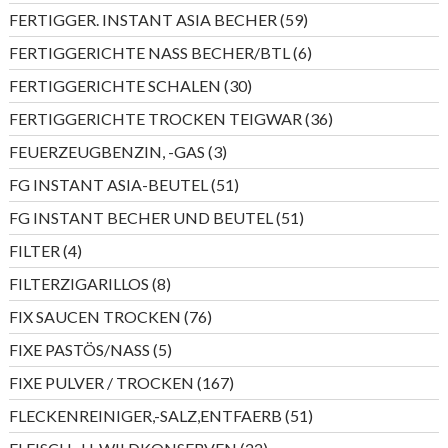
Produkt
59
FERTIGGER. INSTANT ASIA BECHER
59
Produkte
6
FERTIGGERICHTE NASS BECHER/BTL
6
Produkte
30
FERTIGGERICHTE SCHALEN
30
Produkte
36
FERTIGGERICHTE TROCKEN TEIGWAR
36
Produkte
3
FEUERZEUGBENZIN, -GAS
3
Produkte
51
FG INSTANT ASIA-BEUTEL
51
Produkte
51
FG INSTANT BECHER UND BEUTEL
51
Produkte
4
FILTER
4
Produkte
8
FILTERZIGARILLOS
8
Produkte
76
FIX SAUCEN TROCKEN
76
Produkte
5
FIXE PASTÖS/NASS
5
Produkte
167
FIXE PULVER / TROCKEN
167
Produkte
51
FLECKENREINIGER,-SALZ,ENTFAERB
51
Produkte
22