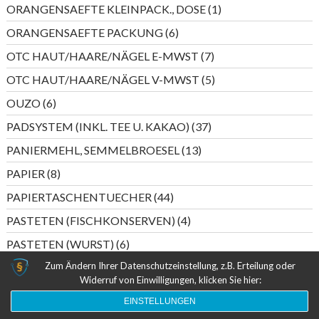
Produkte
1
ORANGENSAEFTE KLEINPACK., DOSE
1
Produkt
6
ORANGENSAEFTE PACKUNG
6
Produkte
7
OTC HAUT/HAARE/NÄGEL E-MWST
7
Produkte
5
OTC HAUT/HAARE/NÄGEL V-MWST
5
Produkte
6
OUZO
6
Produkte
37
PADSYSTEM (INKL. TEE U. KAKAO)
37
Produkte
13
PANIERMEHL, SEMMELBROESEL
13
Produkte
8
PAPIER
8
Produkte
44
PAPIERTASCHENTUECHER
44
Produkte
4
PASTETEN (FISCHKONSERVEN)
4
Produkte
6
PASTETEN (WURST)
6
Produkte
Zum Ändern Ihrer Datenschutzeinstellung, z.B. Erteilung oder
5
PERLWEIN DEUTSCHLAND
5
Widerruf von Einwilligungen, klicken Sie hier:
Produkte
20
PERLWEIN ITALIEN/SPANIEN
20
EINSTELLUNGEN
Produkte
55
PESTO
55