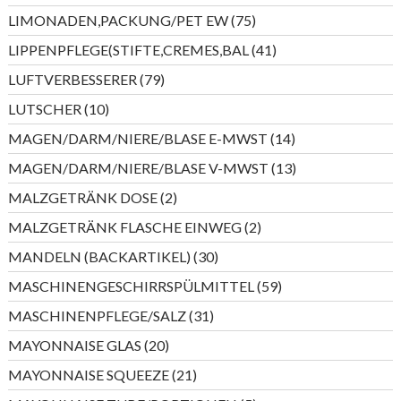
Produkte
75
LIMONADEN,PACKUNG/PET EW
75
Produkte
41
LIPPENPFLEGE(STIFTE,CREMES,BAL
41
Produkte
79
LUFTVERBESSERER
79
Produkte
10
LUTSCHER
10
Produkte
14
MAGEN/DARM/NIERE/BLASE E-MWST
14
Produkte
13
MAGEN/DARM/NIERE/BLASE V-MWST
13
Produkte
2
MALZGETRÄNK DOSE
2
Produkte
2
MALZGETRÄNK FLASCHE EINWEG
2
Produkte
30
MANDELN (BACKARTIKEL)
30
Produkte
59
MASCHINENGESCHIRRSPÜLMITTEL
59
Produkte
31
MASCHINENPFLEGE/SALZ
31
Produkte
20
MAYONNAISE GLAS
20
Produkte
21
MAYONNAISE SQUEEZE
21
Produkte