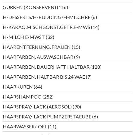
Produkte
116
GURKEN (KONSERVEN)
116
Produkte
6
H-DESSERTS/H-PUDDING/H-MILCHRE
6
Produkte
14
H-KAKAO,MISCH,SONST.GETR.E-MWS
14
Produkte
32
H-MILCH E-MWST
32
Produkte
15
HAARENTFERNUNG, FRAUEN
15
Produkte
9
HAARFARBEN, AUSWASCHBAR
9
Produkte
128
HAARFARBEN, DAUERHAFT HALTBAR
128
Produkte
7
HAARFARBEN, HALTBAR BIS 24 WAE
7
Produkte
64
HAARKUREN
64
Produkte
252
HAARSHAMPOO
252
Produkte
90
HAARSPRAY/-LACK (AEROSOL)
90
Produkte
6
HAARSPRAY/-LACK PUMPZERSTAEUBE
6
Produkte
11
HAARWASSER/-OEL
11
Produkte