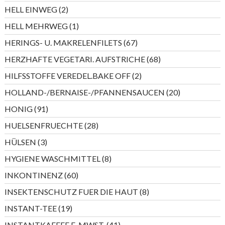
Produkte
2
HELL EINWEG
2
Produkte
1
HELL MEHRWEG
1
Produkt
67
HERINGS- U. MAKRELENFILETS
67
Produkte
68
HERZHAFTE VEGETARI. AUFSTRICHE
68
Produkte
2
HILFSSTOFFE VEREDEL.BAKE OFF
2
Produkte
20
HOLLAND-/BERNAISE-/PFANNENSAUCEN
20
Produkte
91
HONIG
91
Produkte
28
HUELSENFRUECHTE
28
Produkte
3
HÜLSEN
3
Produkte
8
HYGIENE WASCHMITTEL
8
Produkte
60
INKONTINENZ
60
Produkte
8
INSEKTENSCHUTZ FUER DIE HAUT
8
Produkte
19
INSTANT-TEE
19
Produkte
41
INSTANTKAFFEE E-MWST.
41