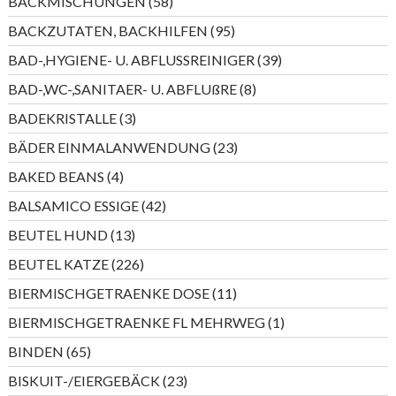
58
BACKMISCHUNGEN
58
Produkte
95
BACKZUTATEN, BACKHILFEN
95
Produkte
39
BAD-,HYGIENE- U. ABFLUSSREINIGER
39
Produkte
8
BAD-,WC-,SANITAER- U. ABFLUßRE
8
Produkte
3
BADEKRISTALLE
3
Produkte
23
BÄDER EINMALANWENDUNG
23
Produkte
4
BAKED BEANS
4
Produkte
42
BALSAMICO ESSIGE
42
Produkte
13
BEUTEL HUND
13
Produkte
226
BEUTEL KATZE
226
Produkte
11
BIERMISCHGETRAENKE DOSE
11
Produkte
1
BIERMISCHGETRAENKE FL MEHRWEG
1
Produkt
65
BINDEN
65
Produkte
23
BISKUIT-/EIERGEBÄCK
23