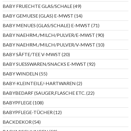
Produkte
49
BABY FRUECHTE GLAS/SCHALE
49
Produkte
14
BABY GEMUESE (GLAS) E-MWST
14
Produkte
71
BABY MENUES (GLAS/SCHALE) E-MWST
71
Produkte
90
BABY NAEHRM./MILCH/PULVER/E-MWST
90
Produkte
10
BABY NAEHRM./MILCH/PULVER/V-MWST
10
Produkte
20
BABY SÄFTE/TEE V-MWST
20
Produkte
92
BABY SUESSWAREN/SNACKS E-MWST
92
Produkte
55
BABY WINDELN
55
Produkte
2
BABY-KLEINTEILE/-HARTWAREN
2
Produkte
22
BABYBEDARF (SAUGER,FLASCHE ETC.
22
Produkte
108
BABYPFLEGE
108
Produkte
12
BABYPFLEGE-TÜCHER
12
Produkte
54
BACKDEKOR
54
Produkte