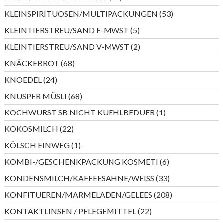
Produkte
53
KLEINSPIRITUOSEN/MULTIPACKUNGEN
53
Produkte
5
KLEINTIERSTREU/SAND E-MWST
5
Produkte
2
KLEINTIERSTREU/SAND V-MWST
2
Produkte
68
KNÄCKEBROT
68
Produkte
24
KNOEDEL
24
Produkte
68
KNUSPER MÜSLI
68
Produkte
1
KOCHWURST SB NICHT KUEHLBEDUER
1
Produkt
22
KOKOSMILCH
22
Produkte
1
KÖLSCH EINWEG
1
Produkt
6
KOMBI-/GESCHENKPACKUNG KOSMETI
6
Produkte
33
KONDENSMILCH/KAFFEESAHNE/WEISS
33
Produkte
208
KONFITUEREN/MARMELADEN/GELEES
208
Produkte
22
KONTAKTLINSEN / PFLEGEMITTEL
22
Produkte