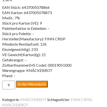
EAN Stück: 6437005078866
EAN Karton: 6437005078873
MwSt.: 7%
Stück pro Karton (VE): 9
Palettenfaktor in Einheiten: –
Stück pro Palette: –
Hersteller(Manufactory): FINN CRISP
Mindeste Restlaufzeit: 126
Einzelgewicht(g): 233
VE Gewicht(Karton)(g): 21
Gefahrengut: –
Zolltarifnummer(HS Code): 00019051000
Warengruppe: KNÄCKEBROT
Pfand: –
RUSTIKAL
In den Warenkorb
200G
SC
Menge
Kategorie:
KNÄCKEBROT
Schlagwörter:
FINN CRISP
,
KNÄCKEBROT