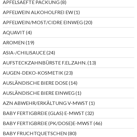
8
APFELSAEFTE PACKUNG
8
Produkte
1
APFELWEIN ALKOHOLFREI EW
1
Produkt
20
APFELWEIN/MOST/CIDRE EINWEG
20
Produkte
4
AQUAVIT
4
Produkte
19
AROMEN
19
Produkte
24
ASIA-/CHILISAUCE
24
Produkte
13
AUFSTECKZAHNBÜRSTE F.EL.ZAHN.
13
Produkte
23
AUGEN-DEKO-KOSMETIK
23
Produkte
14
AUSLÄNDISCHE BIERE DOSE
14
Produkte
1
AUSLÄNDISCHE BIERE EINWEG
1
Produkt
1
AZN ABWEHR/ERKÄLTUNG V-MWST
1
Produkt
32
BABY FERTIGBREIE (GLAS) E-MWST
32
Produkte
46
BABY FERTIGBREIE (PK/DOSE)E-MWST
46
Produkte
80
BABY FRUCHTQUETSCHEN
80