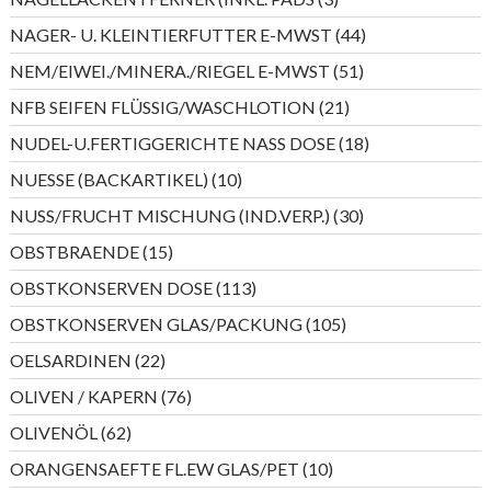
Produkte
44
NAGER- U. KLEINTIERFUTTER E-MWST
44
Produkte
51
NEM/EIWEI./MINERA./RIEGEL E-MWST
51
Produkte
21
NFB SEIFEN FLÜSSIG/WASCHLOTION
21
Produkte
18
NUDEL-U.FERTIGGERICHTE NASS DOSE
18
Produkte
10
NUESSE (BACKARTIKEL)
10
Produkte
30
NUSS/FRUCHT MISCHUNG (IND.VERP.)
30
Produkte
15
OBSTBRAENDE
15
Produkte
113
OBSTKONSERVEN DOSE
113
Produkte
105
OBSTKONSERVEN GLAS/PACKUNG
105
Produkte
22
OELSARDINEN
22
Produkte
76
OLIVEN / KAPERN
76
Produkte
62
OLIVENÖL
62
Produkte
10
ORANGENSAEFTE FL.EW GLAS/PET
10