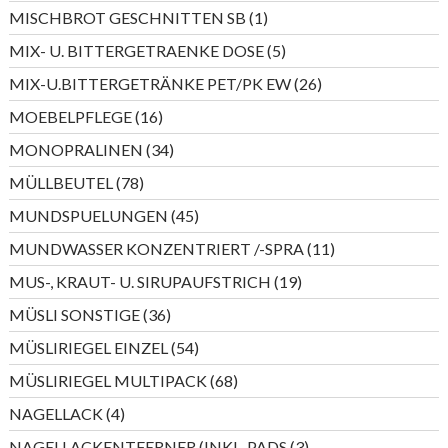
Produkte
1
MISCHBROT GESCHNITTEN SB
1
Produkt
5
MIX- U. BITTERGETRAENKE DOSE
5
Produkte
26
MIX-U.BITTERGETRÄNKE PET/PK EW
26
Produkte
16
MOEBELPFLEGE
16
Produkte
34
MONOPRALINEN
34
Produkte
78
MÜLLBEUTEL
78
Produkte
45
MUNDSPUELUNGEN
45
Produkte
11
MUNDWASSER KONZENTRIERT /-SPRA
11
Produkte
19
MUS-, KRAUT- U. SIRUPAUFSTRICH
19
Produkte
36
MÜSLI SONSTIGE
36
Produkte
54
MÜSLIRIEGEL EINZEL
54
Produkte
68
MÜSLIRIEGEL MULTIPACK
68
Produkte
4
NAGELLACK
4
Produkte
3
NAGELLACKENTFERNER (INKL. PADS
3