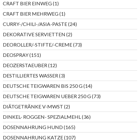
1
CRAFT BIER EINWEG
1
Produkt
1
CRAFT BIER MEHRWEG
1
Produkt
24
CURRY-/CHILI-/ASIA-PASTE
24
Produkte
2
DEKORATIVE SERVIETTEN
2
Produkte
73
DEOROLLER/-STIFTE/-CREME
73
Produkte
151
DEOSPRAY
151
Produkte
12
DEOZERSTAEUBER
12
Produkte
3
DESTILLIERTES WASSER
3
Produkte
14
DEUTSCHE TEIGWAREN BIS 250 G
14
Produkte
73
DEUTSCHE TEIGWAREN UEBER 250 G
73
Produkte
2
DIÄTGETRÄNKE V-MWST
2
Produkte
36
DINKEL- ROGGEN- SPEZIALMEHL
36
Produkte
165
DOSENNAHRUNG HUND
165
Produkte
107
DOSENNAHRUNG KATZE
107