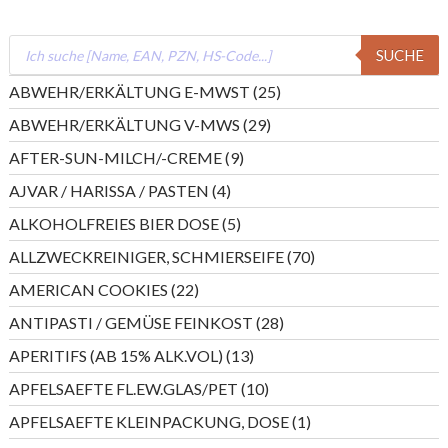
Products
SUCHE
search
25
ABWEHR/ERKÄLTUNG E-MWST
25
Produkte
29
ABWEHR/ERKÄLTUNG V-MWS
29
Produkte
9
AFTER-SUN-MILCH/-CREME
9
Produkte
4
AJVAR / HARISSA / PASTEN
4
Produkte
5
ALKOHOLFREIES BIER DOSE
5
Produkte
70
ALLZWECKREINIGER, SCHMIERSEIFE
70
Produkte
22
AMERICAN COOKIES
22
Produkte
28
ANTIPASTI / GEMÜSE FEINKOST
28
Produkte
13
APERITIFS (AB 15% ALK.VOL)
13
Produkte
10
APFELSAEFTE FL.EW.GLAS/PET
10
Produkte
1
APFELSAEFTE KLEINPACKUNG, DOSE
1
Produkt