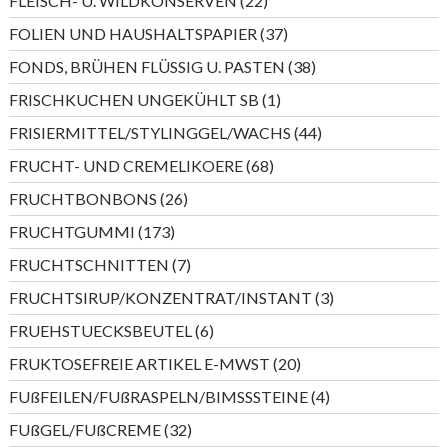
FLEISCH- U. WILDKONSERVEN
22
Produkte
37
FOLIEN UND HAUSHALTSPAPIER
37
Produkte
38
FONDS, BRÜHEN FLÜSSIG U. PASTEN
38
Produkte
1
FRISCHKUCHEN UNGEKÜHLT SB
1
Produkt
44
FRISIERMITTEL/STYLINGGEL/WACHS
44
Produkte
68
FRUCHT- UND CREMELIKOERE
68
Produkte
26
FRUCHTBONBONS
26
Produkte
173
FRUCHTGUMMI
173
Produkte
7
FRUCHTSCHNITTEN
7
Produkte
3
FRUCHTSIRUP/KONZENTRAT/INSTANT
3
Produkte
6
FRUEHSTUECKSBEUTEL
6
Produkte
20
FRUKTOSEFREIE ARTIKEL E-MWST
20
Produkte
4
FUßFEILEN/FUßRASPELN/BIMSSSTEINE
4
Produkte
32
FUßGEL/FUßCREME
32