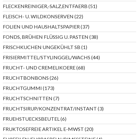
Produkte
51
FLECKENREINIGER,-SALZ,ENTFAERB
51
Produkte
22
FLEISCH- U. WILDKONSERVEN
22
Produkte
37
FOLIEN UND HAUSHALTSPAPIER
37
Produkte
38
FONDS, BRÜHEN FLÜSSIG U. PASTEN
38
Produkte
1
FRISCHKUCHEN UNGEKÜHLT SB
1
Produkt
44
FRISIERMITTEL/STYLINGGEL/WACHS
44
Produkte
68
FRUCHT- UND CREMELIKOERE
68
Produkte
26
FRUCHTBONBONS
26
Produkte
173
FRUCHTGUMMI
173
Produkte
7
FRUCHTSCHNITTEN
7
Produkte
3
FRUCHTSIRUP/KONZENTRAT/INSTANT
3
Produkte
6
FRUEHSTUECKSBEUTEL
6
Produkte
20
FRUKTOSEFREIE ARTIKEL E-MWST
20
Produkte
4