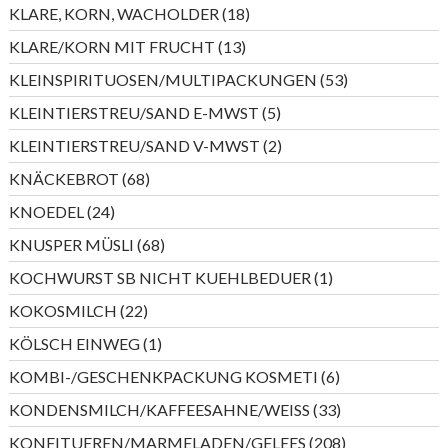
Produkte
18
KLARE, KORN, WACHOLDER
18
Produkte
13
KLARE/KORN MIT FRUCHT
13
Produkte
53
KLEINSPIRITUOSEN/MULTIPACKUNGEN
53
Produkte
5
KLEINTIERSTREU/SAND E-MWST
5
Produkte
2
KLEINTIERSTREU/SAND V-MWST
2
Produkte
68
KNÄCKEBROT
68
Produkte
24
KNOEDEL
24
Produkte
68
KNUSPER MÜSLI
68
Produkte
1
KOCHWURST SB NICHT KUEHLBEDUER
1
Produkt
22
KOKOSMILCH
22
Produkte
1
KÖLSCH EINWEG
1
Produkt
6
KOMBI-/GESCHENKPACKUNG KOSMETI
6
Produkte
33
KONDENSMILCH/KAFFEESAHNE/WEISS
33
Produkte
208
KONFITUEREN/MARMELADEN/GELEES
208