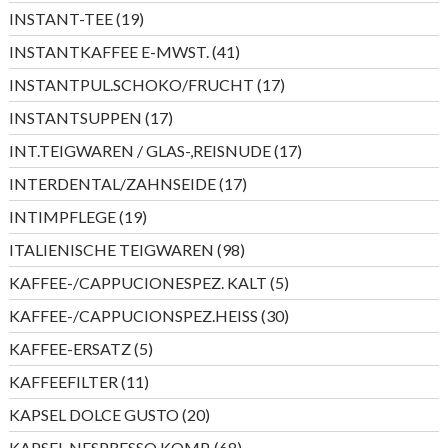
Produkte
19
INSTANT-TEE
19
Produkte
41
INSTANTKAFFEE E-MWST.
41
Produkte
17
INSTANTPUL.SCHOKO/FRUCHT
17
Produkte
17
INSTANTSUPPEN
17
Produkte
17
INT.TEIGWAREN / GLAS-,REISNUDE
17
Produkte
17
INTERDENTAL/ZAHNSEIDE
17
Produkte
19
INTIMPFLEGE
19
Produkte
98
ITALIENISCHE TEIGWAREN
98
Produkte
5
KAFFEE-/CAPPUCIONESPEZ. KALT
5
Produkte
30
KAFFEE-/CAPPUCIONSPEZ.HEISS
30
Produkte
5
KAFFEE-ERSATZ
5
Produkte
11
KAFFEEFILTER
11
Produkte
20
KAPSEL DOLCE GUSTO
20
Produkte
68
KAPSEL NESPRESSO KOMP.
68