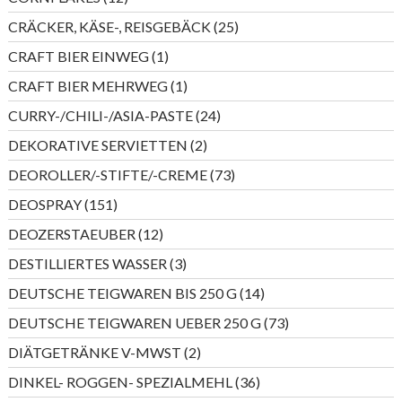
Produkte
25
CRÄCKER, KÄSE-, REISGEBÄCK
25
Produkte
1
CRAFT BIER EINWEG
1
Produkt
1
CRAFT BIER MEHRWEG
1
Produkt
24
CURRY-/CHILI-/ASIA-PASTE
24
Produkte
2
DEKORATIVE SERVIETTEN
2
Produkte
73
DEOROLLER/-STIFTE/-CREME
73
Produkte
151
DEOSPRAY
151
Produkte
12
DEOZERSTAEUBER
12
Produkte
3
DESTILLIERTES WASSER
3
Produkte
14
DEUTSCHE TEIGWAREN BIS 250 G
14
Produkte
73
DEUTSCHE TEIGWAREN UEBER 250 G
73
Produkte
2
DIÄTGETRÄNKE V-MWST
2
Produkte
36
DINKEL- ROGGEN- SPEZIALMEHL
36
Produkte