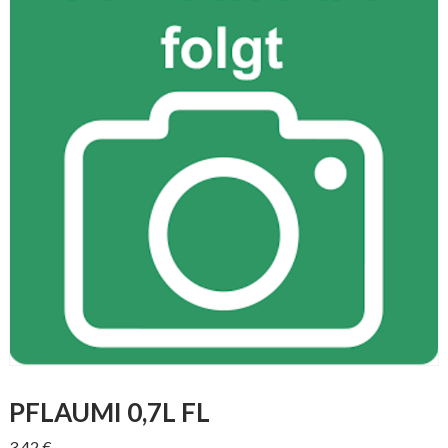
PFLAUMI 0,7L FL
3,42
€