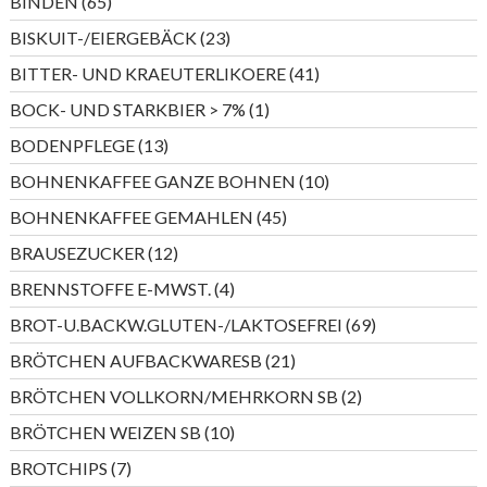
65
BINDEN
65
Produkte
23
BISKUIT-/EIERGEBÄCK
23
Produkte
41
BITTER- UND KRAEUTERLIKOERE
41
Produkte
1
BOCK- UND STARKBIER > 7%
1
Produkt
13
BODENPFLEGE
13
Produkte
10
BOHNENKAFFEE GANZE BOHNEN
10
Produkte
45
BOHNENKAFFEE GEMAHLEN
45
Produkte
12
BRAUSEZUCKER
12
Produkte
4
BRENNSTOFFE E-MWST.
4
Produkte
69
BROT-U.BACKW.GLUTEN-/LAKTOSEFREI
69
Produkte
21
BRÖTCHEN AUFBACKWARESB
21
Produkte
2
BRÖTCHEN VOLLKORN/MEHRKORN SB
2
Produkte
10
BRÖTCHEN WEIZEN SB
10
Produkte
7
BROTCHIPS
7