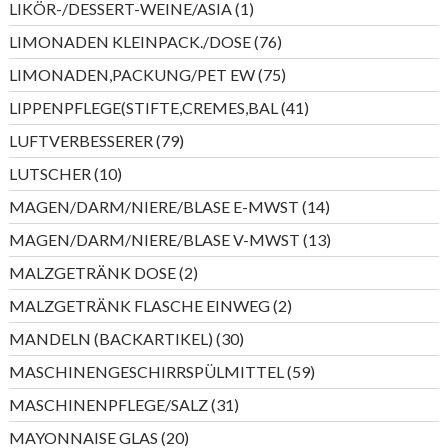
1
LIKÖR-/DESSERT-WEINE/ASIA
1
Produkt
76
LIMONADEN KLEINPACK./DOSE
76
Produkte
75
LIMONADEN,PACKUNG/PET EW
75
Produkte
41
LIPPENPFLEGE(STIFTE,CREMES,BAL
41
Produkte
79
LUFTVERBESSERER
79
Produkte
10
LUTSCHER
10
Produkte
14
MAGEN/DARM/NIERE/BLASE E-MWST
14
Produkte
13
MAGEN/DARM/NIERE/BLASE V-MWST
13
Produkte
2
MALZGETRÄNK DOSE
2
Produkte
2
MALZGETRÄNK FLASCHE EINWEG
2
Produkte
30
MANDELN (BACKARTIKEL)
30
Produkte
59
MASCHINENGESCHIRRSPÜLMITTEL
59
Produkte
31
MASCHINENPFLEGE/SALZ
31
Produkte
20
MAYONNAISE GLAS
20