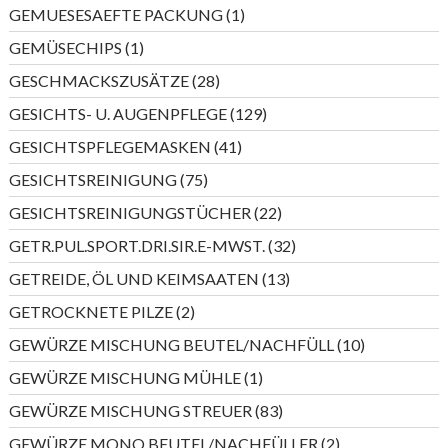
Produkte
1
GEMUESESAEFTE PACKUNG
1
Produkt
1
GEMÜSECHIPS
1
Produkt
28
GESCHMACKSZUSÄTZE
28
Produkte
129
GESICHTS- U. AUGENPFLEGE
129
Produkte
41
GESICHTSPFLEGEMASKEN
41
Produkte
75
GESICHTSREINIGUNG
75
Produkte
22
GESICHTSREINIGUNGSTÜCHER
22
Produkte
32
GETR.PUL.SPORT.DRI.SIR.E-MWST.
32
Produkte
13
GETREIDE, ÖL UND KEIMSAATEN
13
Produkte
2
GETROCKNETE PILZE
2
Produkte
10
GEWÜRZE MISCHUNG BEUTEL/NACHFÜLL
10
Produkte
1
GEWÜRZE MISCHUNG MÜHLE
1
Produkt
83
GEWÜRZE MISCHUNG STREUER
83
Produkte
2
GEWÜRZE MONO BEUTEL/NACHFÜLLER
2