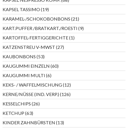
Produkte
19
KAPSEL TASSIMO
19
Produkte
21
KARAMEL-/SCHOKOBONBONS
21
Produkte
9
KART.PUFFER /BRATKART./ROESTI
9
Produkte
1
KARTOFFEL-FERTIGGERICHTE
1
Produkt
27
KATZENSTREU V-MWST
27
Produkte
53
KAUBONBONS
53
Produkte
60
KAUGUMMI EINZELN
60
Produkte
6
KAUGUMMI MULTI
6
Produkte
12
KEKS- / WAFFELMISCHUNG
12
Produkte
126
KERNE/NÜSSE (IND. VERP.)
126
Produkte
26
KESSELCHIPS
26
Produkte
63
KETCHUP
63
Produkte
13
KINDER ZAHNBÜRSTEN
13