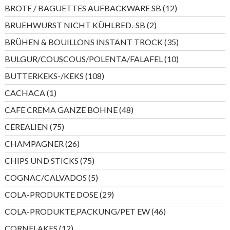
Produkte
12
BROTE / BAGUETTES AUFBACKWARE SB
12
Produkte
2
BRUEHWURST NICHT KÜHLBED.-SB
2
Produkte
35
BRÜHEN & BOUILLONS INSTANT TROCK
35
Produkte
10
BULGUR/COUSCOUS/POLENTA/FALAFEL
10
Produkte
108
BUTTERKEKS-/KEKS
108
Produkte
1
CACHACA
1
Produkt
48
CAFE CREMA GANZE BOHNE
48
Produkte
75
CEREALIEN
75
Produkte
26
CHAMPAGNER
26
Produkte
75
CHIPS UND STICKS
75
Produkte
5
COGNAC/CALVADOS
5
Produkte
29
COLA-PRODUKTE DOSE
29
Produkte
46
COLA-PRODUKTE,PACKUNG/PET EW
46
Produkte
12
CORNFLAKES
12