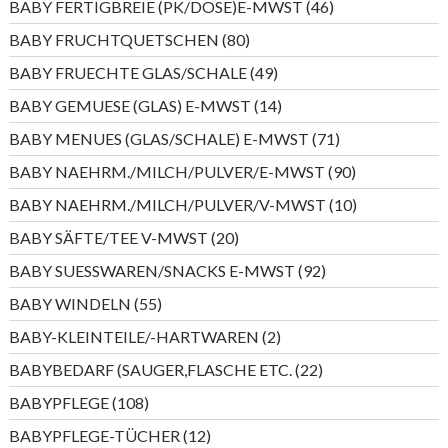
46
BABY FERTIGBREIE (PK/DOSE)E-MWST
46
Produkte
80
BABY FRUCHTQUETSCHEN
80
Produkte
49
BABY FRUECHTE GLAS/SCHALE
49
Produkte
14
BABY GEMUESE (GLAS) E-MWST
14
Produkte
71
BABY MENUES (GLAS/SCHALE) E-MWST
71
Produkte
90
BABY NAEHRM./MILCH/PULVER/E-MWST
90
Produkte
10
BABY NAEHRM./MILCH/PULVER/V-MWST
10
Produkte
20
BABY SÄFTE/TEE V-MWST
20
Produkte
92
BABY SUESSWAREN/SNACKS E-MWST
92
Produkte
55
BABY WINDELN
55
Produkte
2
BABY-KLEINTEILE/-HARTWAREN
2
Produkte
22
BABYBEDARF (SAUGER,FLASCHE ETC.
22
Produkte
108
BABYPFLEGE
108
Produkte
12
BABYPFLEGE-TÜCHER
12