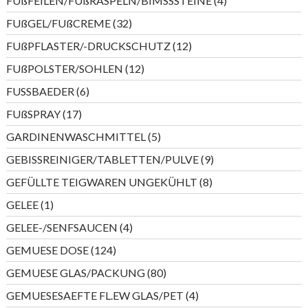
FUßFEILEN/FUßRASPELN/BIMSSSTEINE
4
Produkte
32
FUßGEL/FUßCREME
32
Produkte
12
FUßPFLASTER/-DRUCKSCHUTZ
12
Produkte
12
FUßPOLSTER/SOHLEN
12
Produkte
6
FUSSBAEDER
6
Produkte
17
FUßSPRAY
17
Produkte
5
GARDINENWASCHMITTEL
5
Produkte
9
GEBISSREINIGER/TABLETTEN/PULVE
9
Produkte
8
GEFÜLLTE TEIGWAREN UNGEKÜHLT
8
Produkte
1
GELEE
1
Produkt
4
GELEE-/SENFSAUCEN
4
Produkte
124
GEMUESE DOSE
124
Produkte
80
GEMUESE GLAS/PACKUNG
80
Produkte
4
GEMUESESAEFTE FL.EW GLAS/PET
4