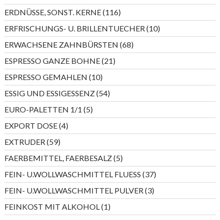
Produkte
116
ERDNÜSSE, SONST. KERNE
116
Produkte
10
ERFRISCHUNGS- U. BRILLENTUECHER
10
Produkte
68
ERWACHSENE ZAHNBÜRSTEN
68
Produkte
21
ESPRESSO GANZE BOHNE
21
Produkte
10
ESPRESSO GEMAHLEN
10
Produkte
54
ESSIG UND ESSIGESSENZ
54
Produkte
5
EURO-PALETTEN 1/1
5
Produkte
4
EXPORT DOSE
4
Produkte
59
EXTRUDER
59
Produkte
5
FAERBEMITTEL, FAERBESALZ
5
Produkte
37
FEIN- U.WOLLWASCHMITTEL FLUESS
37
Produkte
3
FEIN- U.WOLLWASCHMITTEL PULVER
3
Produkte
1
FEINKOST MIT ALKOHOL
1
Produkt