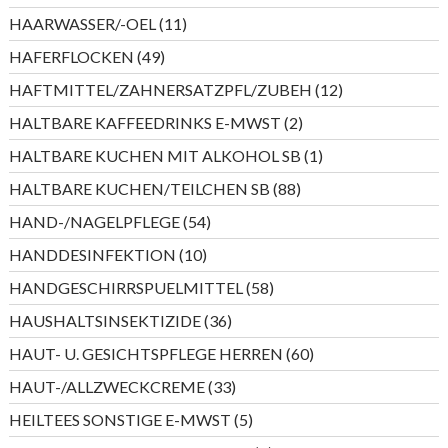
Produkte
11
HAARWASSER/-OEL
11
Produkte
49
HAFERFLOCKEN
49
Produkte
12
HAFTMITTEL/ZAHNERSATZPFL/ZUBEH
12
Produkte
2
HALTBARE KAFFEEDRINKS E-MWST
2
Produkte
1
HALTBARE KUCHEN MIT ALKOHOL SB
1
Produkt
88
HALTBARE KUCHEN/TEILCHEN SB
88
Produkte
54
HAND-/NAGELPFLEGE
54
Produkte
10
HANDDESINFEKTION
10
Produkte
58
HANDGESCHIRRSPUELMITTEL
58
Produkte
36
HAUSHALTSINSEKTIZIDE
36
Produkte
60
HAUT- U. GESICHTSPFLEGE HERREN
60
Produkte
33
HAUT-/ALLZWECKCREME
33
Produkte
5
HEILTEES SONSTIGE E-MWST
5
Produkte