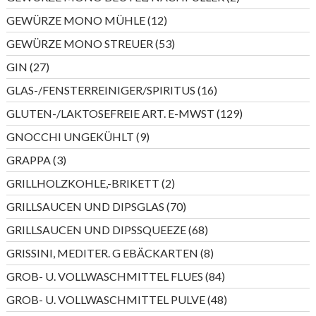
Produkte
12
GEWÜRZE MONO MÜHLE
12
Produkte
53
GEWÜRZE MONO STREUER
53
Produkte
27
GIN
27
Produkte
16
GLAS-/FENSTERREINIGER/SPIRITUS
16
Produkte
129
GLUTEN-/LAKTOSEFREIE ART. E-MWST
129
Produkte
9
GNOCCHI UNGEKÜHLT
9
Produkte
3
GRAPPA
3
Produkte
2
GRILLHOLZKOHLE,-BRIKETT
2
Produkte
70
GRILLSAUCEN UND DIPSGLAS
70
Produkte
68
GRILLSAUCEN UND DIPSSQUEEZE
68
Produkte
8
GRISSINI, MEDITER. G EBÄCKARTEN
8
Produkte
84
GROB- U. VOLLWASCHMITTEL FLUES
84
Produkte
48
GROB- U. VOLLWASCHMITTEL PULVE
48
Produkte