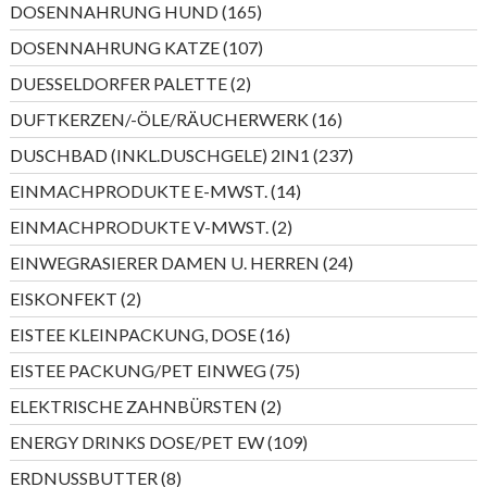
165
DOSENNAHRUNG HUND
165
Produkte
107
DOSENNAHRUNG KATZE
107
Produkte
2
DUESSELDORFER PALETTE
2
Produkte
16
DUFTKERZEN/-ÖLE/RÄUCHERWERK
16
Produkte
237
DUSCHBAD (INKL.DUSCHGELE) 2IN1
237
Produkte
14
EINMACHPRODUKTE E-MWST.
14
Produkte
2
EINMACHPRODUKTE V-MWST.
2
Produkte
24
EINWEGRASIERER DAMEN U. HERREN
24
Produkte
2
EISKONFEKT
2
Produkte
16
EISTEE KLEINPACKUNG, DOSE
16
Produkte
75
EISTEE PACKUNG/PET EINWEG
75
Produkte
2
ELEKTRISCHE ZAHNBÜRSTEN
2
Produkte
109
ENERGY DRINKS DOSE/PET EW
109
Produkte
8
ERDNUSSBUTTER
8