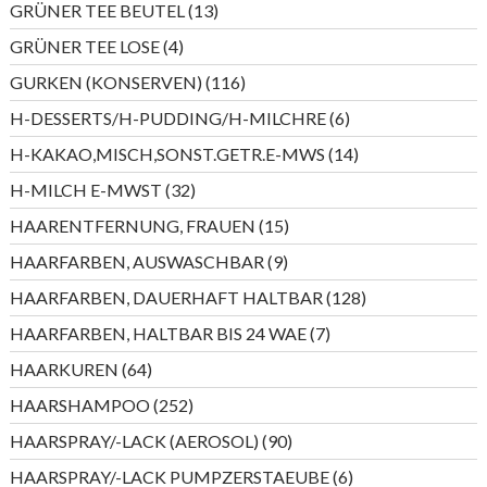
13
GRÜNER TEE BEUTEL
13
Produkte
4
GRÜNER TEE LOSE
4
Produkte
116
GURKEN (KONSERVEN)
116
Produkte
6
H-DESSERTS/H-PUDDING/H-MILCHRE
6
Produkte
14
H-KAKAO,MISCH,SONST.GETR.E-MWS
14
Produkte
32
H-MILCH E-MWST
32
Produkte
15
HAARENTFERNUNG, FRAUEN
15
Produkte
9
HAARFARBEN, AUSWASCHBAR
9
Produkte
128
HAARFARBEN, DAUERHAFT HALTBAR
128
Produkte
7
HAARFARBEN, HALTBAR BIS 24 WAE
7
Produkte
64
HAARKUREN
64
Produkte
252
HAARSHAMPOO
252
Produkte
90
HAARSPRAY/-LACK (AEROSOL)
90
Produkte
6
HAARSPRAY/-LACK PUMPZERSTAEUBE
6