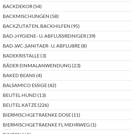
Produkte
54
BACKDEKOR
54
Produkte
58
BACKMISCHUNGEN
58
Produkte
95
BACKZUTATEN, BACKHILFEN
95
Produkte
39
BAD-,HYGIENE- U. ABFLUSSREINIGER
39
Produkte
8
BAD-,WC-,SANITAER- U. ABFLUßRE
8
Produkte
3
BADEKRISTALLE
3
Produkte
23
BÄDER EINMALANWENDUNG
23
Produkte
4
BAKED BEANS
4
Produkte
42
BALSAMICO ESSIGE
42
Produkte
13
BEUTEL HUND
13
Produkte
226
BEUTEL KATZE
226
Produkte
11
BIERMISCHGETRAENKE DOSE
11
Produkte
1
BIERMISCHGETRAENKE FL MEHRWEG
1
Produkt