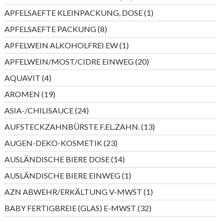
Produkte
1
APFELSAEFTE KLEINPACKUNG, DOSE
1
Produkt
8
APFELSAEFTE PACKUNG
8
Produkte
1
APFELWEIN ALKOHOLFREI EW
1
Produkt
20
APFELWEIN/MOST/CIDRE EINWEG
20
Produkte
4
AQUAVIT
4
Produkte
19
AROMEN
19
Produkte
24
ASIA-/CHILISAUCE
24
Produkte
13
AUFSTECKZAHNBÜRSTE F.EL.ZAHN.
13
Produkte
23
AUGEN-DEKO-KOSMETIK
23
Produkte
14
AUSLÄNDISCHE BIERE DOSE
14
Produkte
1
AUSLÄNDISCHE BIERE EINWEG
1
Produkt
1
AZN ABWEHR/ERKÄLTUNG V-MWST
1
Produkt
32
BABY FERTIGBREIE (GLAS) E-MWST
32
Produkte