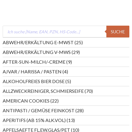
Products
SUCHE
search
25
ABWEHR/ERKÄLTUNG E-MWST
25
Produkte
29
ABWEHR/ERKÄLTUNG V-MWS
29
Produkte
9
AFTER-SUN-MILCH/-CREME
9
Produkte
4
AJVAR / HARISSA / PASTEN
4
Produkte
5
ALKOHOLFREIES BIER DOSE
5
Produkte
70
ALLZWECKREINIGER, SCHMIERSEIFE
70
Produkte
22
AMERICAN COOKIES
22
Produkte
28
ANTIPASTI / GEMÜSE FEINKOST
28
Produkte
13
APERITIFS (AB 15% ALK.VOL)
13
Produkte
10
APFELSAEFTE FL.EW.GLAS/PET
10