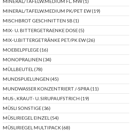
1
MINERAL/TAFELW.MEDIUM FL. MW
1
Produkt
19
MINERAL/TAFELW.MEDIUM PK/PET EW
19
Produkte
1
MISCHBROT GESCHNITTEN SB
1
Produkt
5
MIX- U. BITTERGETRAENKE DOSE
5
Produkte
26
MIX-U.BITTERGETRÄNKE PET/PK EW
26
Produkte
16
MOEBELPFLEGE
16
Produkte
34
MONOPRALINEN
34
Produkte
78
MÜLLBEUTEL
78
Produkte
45
MUNDSPUELUNGEN
45
Produkte
11
MUNDWASSER KONZENTRIERT /-SPRA
11
Produkte
19
MUS-, KRAUT- U. SIRUPAUFSTRICH
19
Produkte
36
MÜSLI SONSTIGE
36
Produkte
54
MÜSLIRIEGEL EINZEL
54
Produkte
68
MÜSLIRIEGEL MULTIPACK
68