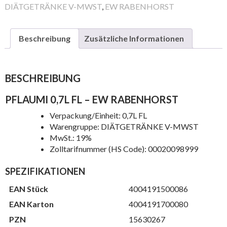
DIÄTGETRÄNKE V-MWST
,
EW RABENHORST
Beschreibung
Zusätzliche Informationen
BESCHREIBUNG
PFLAUMI 0,7L FL – EW RABENHORST
Verpackung/Einheit: 0,7L FL
Warengruppe: DIÄTGETRÄNKE V-MWST
MwSt.: 19%
Zolltarifnummer (HS Code): 00020098999
SPEZIFIKATIONEN
EAN Stück
4004191500086
EAN Karton
4004191700080
PZN
15630267