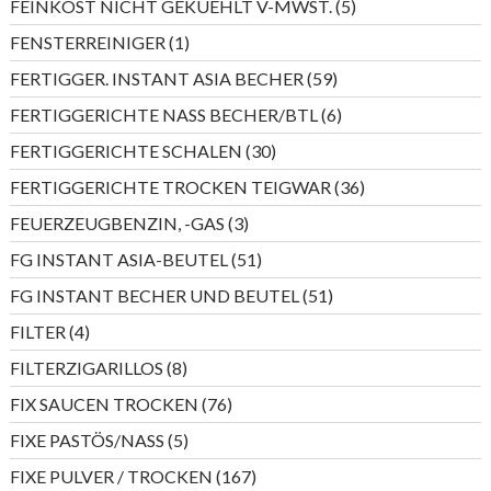
5
FEINKOST NICHT GEKUEHLT V-MWST.
5
Produkte
1
FENSTERREINIGER
1
Produkt
59
FERTIGGER. INSTANT ASIA BECHER
59
Produkte
6
FERTIGGERICHTE NASS BECHER/BTL
6
Produkte
30
FERTIGGERICHTE SCHALEN
30
Produkte
36
FERTIGGERICHTE TROCKEN TEIGWAR
36
Produkte
3
FEUERZEUGBENZIN, -GAS
3
Produkte
51
FG INSTANT ASIA-BEUTEL
51
Produkte
51
FG INSTANT BECHER UND BEUTEL
51
Produkte
4
FILTER
4
Produkte
8
FILTERZIGARILLOS
8
Produkte
76
FIX SAUCEN TROCKEN
76
Produkte
5
FIXE PASTÖS/NASS
5
Produkte
167
FIXE PULVER / TROCKEN
167