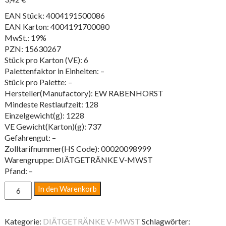
EAN Stück: 4004191500086
EAN Karton: 4004191700080
MwSt.: 19%
PZN: 15630267
Stück pro Karton (VE): 6
Palettenfaktor in Einheiten: –
Stück pro Palette: –
Hersteller(Manufactory): EW RABENHORST
Mindeste Restlaufzeit: 128
Einzelgewicht(g): 1228
VE Gewicht(Karton)(g): 737
Gefahrengut: –
Zolltarifnummer(HS Code): 00020098999
Warengruppe: DIÄTGETRÄNKE V-MWST
Pfand: –
PFLAUMI
In den Warenkorb
0,7L
FL
Menge
Kategorie:
DIÄTGETRÄNKE V-MWST
Schlagwörter: