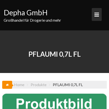
Skip
to
Depha GmbH
content
Großhandel für Drogerie und mehr
PFLAUMI 0,7L FL
Home
Produkte
PFLAUMI 0,7L FL