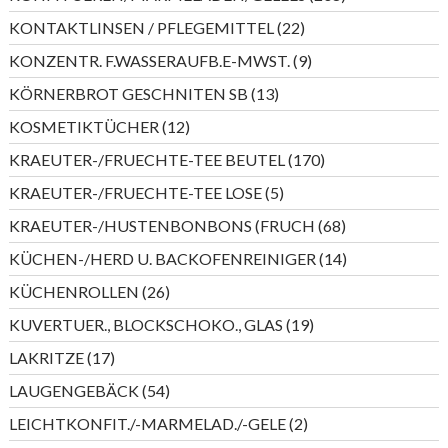
Produkte
22
KONTAKTLINSEN / PFLEGEMITTEL
22
Produkte
9
KONZENTR. F.WASSERAUFB.E-MWST.
9
Produkte
13
KÖRNERBROT GESCHNITEN SB
13
Produkte
12
KOSMETIKTÜCHER
12
Produkte
170
KRAEUTER-/FRUECHTE-TEE BEUTEL
170
Produkte
5
KRAEUTER-/FRUECHTE-TEE LOSE
5
Produkte
68
KRAEUTER-/HUSTENBONBONS (FRUCH
68
Produkte
14
KÜCHEN-/HERD U. BACKOFENREINIGER
14
Produkte
26
KÜCHENROLLEN
26
Produkte
19
KUVERTUER., BLOCKSCHOKO., GLAS
19
Produkte
17
LAKRITZE
17
Produkte
54
LAUGENGEBÄCK
54
Produkte
2
LEICHTKONFIT./-MARMELAD./-GELE
2
Produkte