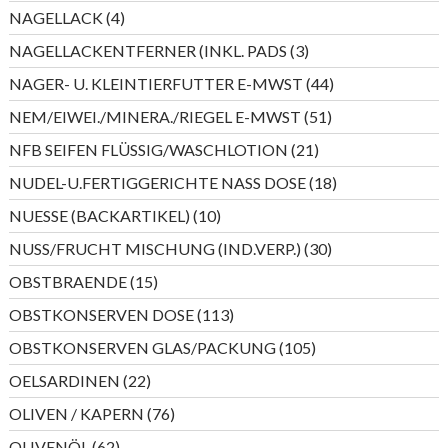
Produkte
4
NAGELLACK
4
Produkte
3
NAGELLACKENTFERNER (INKL. PADS
3
Produkte
44
NAGER- U. KLEINTIERFUTTER E-MWST
44
Produkte
51
NEM/EIWEI./MINERA./RIEGEL E-MWST
51
Produkte
21
NFB SEIFEN FLÜSSIG/WASCHLOTION
21
Produkte
18
NUDEL-U.FERTIGGERICHTE NASS DOSE
18
Produkte
10
NUESSE (BACKARTIKEL)
10
Produkte
30
NUSS/FRUCHT MISCHUNG (IND.VERP.)
30
Produkte
15
OBSTBRAENDE
15
Produkte
113
OBSTKONSERVEN DOSE
113
Produkte
105
OBSTKONSERVEN GLAS/PACKUNG
105
Produkte
22
OELSARDINEN
22
Produkte
76
OLIVEN / KAPERN
76
Produkte
62
OLIVENÖL
62