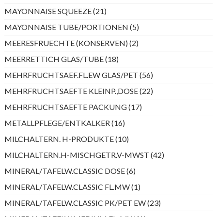
Produkte
21
MAYONNAISE SQUEEZE
21
Produkte
5
MAYONNAISE TUBE/PORTIONEN
5
Produkte
2
MEERESFRUECHTE (KONSERVEN)
2
Produkte
18
MEERRETTICH GLAS/TUBE
18
Produkte
56
MEHRFRUCHTSAEF.FL.EW GLAS/PET
56
Produkte
22
MEHRFRUCHTSAEFTE KLEINP.,DOSE
22
Produkte
17
MEHRFRUCHTSAEFTE PACKUNG
17
Produkte
16
METALLPFLEGE/ENTKALKER
16
Produkte
10
MILCHALTERN. H-PRODUKTE
10
Produkte
42
MILCHALTERN.H-MISCHGETR.V-MWST
42
Produkte
6
MINERAL/TAFELW.CLASSIC DOSE
6
Produkte
1
MINERAL/TAFELW.CLASSIC FL.MW
1
Produkt
23
MINERAL/TAFELW.CLASSIC PK/PET EW
23
Produkte