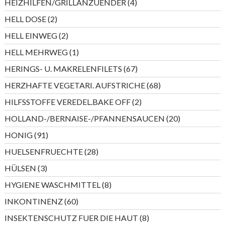
4
HEIZHILFEN/GRILLANZUENDER
4
Produkte
2
HELL DOSE
2
Produkte
2
HELL EINWEG
2
Produkte
1
HELL MEHRWEG
1
Produkt
67
HERINGS- U. MAKRELENFILETS
67
Produkte
68
HERZHAFTE VEGETARI. AUFSTRICHE
68
Produkte
2
HILFSSTOFFE VEREDEL.BAKE OFF
2
Produkte
20
HOLLAND-/BERNAISE-/PFANNENSAUCEN
20
Produkte
91
HONIG
91
Produkte
28
HUELSENFRUECHTE
28
Produkte
3
HÜLSEN
3
Produkte
8
HYGIENE WASCHMITTEL
8
Produkte
60
INKONTINENZ
60
Produkte
8
INSEKTENSCHUTZ FUER DIE HAUT
8