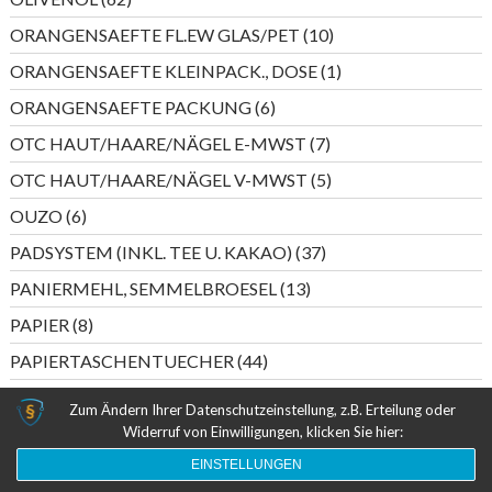
Produkte
10
ORANGENSAEFTE FL.EW GLAS/PET
10
Produkte
1
ORANGENSAEFTE KLEINPACK., DOSE
1
Produkt
6
ORANGENSAEFTE PACKUNG
6
Produkte
7
OTC HAUT/HAARE/NÄGEL E-MWST
7
Produkte
5
OTC HAUT/HAARE/NÄGEL V-MWST
5
Produkte
6
OUZO
6
Produkte
37
PADSYSTEM (INKL. TEE U. KAKAO)
37
Produkte
13
PANIERMEHL, SEMMELBROESEL
13
Produkte
8
PAPIER
8
Produkte
44
PAPIERTASCHENTUECHER
44
Produkte
4
PASTETEN (FISCHKONSERVEN)
4
Zum Ändern Ihrer Datenschutzeinstellung, z.B. Erteilung oder
Produkte
6
Widerruf von Einwilligungen, klicken Sie hier:
PASTETEN (WURST)
6
Produkte
EINSTELLUNGEN
5
PERLWEIN DEUTSCHLAND
5