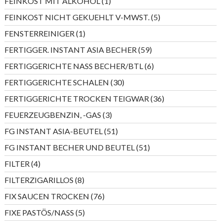
1
FEINKOST MIT ALKOHOL
1
Produkt
5
FEINKOST NICHT GEKUEHLT V-MWST.
5
Produkte
1
FENSTERREINIGER
1
Produkt
59
FERTIGGER. INSTANT ASIA BECHER
59
Produkte
6
FERTIGGERICHTE NASS BECHER/BTL
6
Produkte
30
FERTIGGERICHTE SCHALEN
30
Produkte
36
FERTIGGERICHTE TROCKEN TEIGWAR
36
Produkte
3
FEUERZEUGBENZIN, -GAS
3
Produkte
51
FG INSTANT ASIA-BEUTEL
51
Produkte
51
FG INSTANT BECHER UND BEUTEL
51
Produkte
4
FILTER
4
Produkte
8
FILTERZIGARILLOS
8
Produkte
76
FIX SAUCEN TROCKEN
76
Produkte
5
FIXE PASTÖS/NASS
5