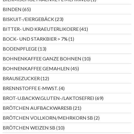
Produkt
65
BINDEN
65
Produkte
23
BISKUIT-/EIERGEBÄCK
23
Produkte
41
BITTER- UND KRAEUTERLIKOERE
41
Produkte
1
BOCK- UND STARKBIER > 7%
1
Produkt
13
BODENPFLEGE
13
Produkte
10
BOHNENKAFFEE GANZE BOHNEN
10
Produkte
45
BOHNENKAFFEE GEMAHLEN
45
Produkte
12
BRAUSEZUCKER
12
Produkte
4
BRENNSTOFFE E-MWST.
4
Produkte
69
BROT-U.BACKW.GLUTEN-/LAKTOSEFREI
69
Produkte
21
BRÖTCHEN AUFBACKWARESB
21
Produkte
2
BRÖTCHEN VOLLKORN/MEHRKORN SB
2
Produkte
10
BRÖTCHEN WEIZEN SB
10
Produkte