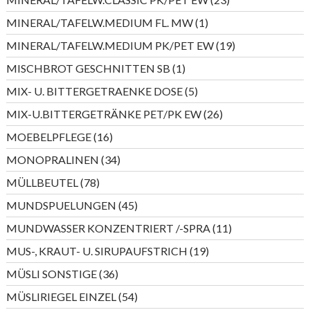
Produkte
1
MINERAL/TAFELW.MEDIUM FL. MW
1
Produkt
19
MINERAL/TAFELW.MEDIUM PK/PET EW
19
Produkte
1
MISCHBROT GESCHNITTEN SB
1
Produkt
5
MIX- U. BITTERGETRAENKE DOSE
5
Produkte
26
MIX-U.BITTERGETRÄNKE PET/PK EW
26
Produkte
16
MOEBELPFLEGE
16
Produkte
34
MONOPRALINEN
34
Produkte
78
MÜLLBEUTEL
78
Produkte
45
MUNDSPUELUNGEN
45
Produkte
11
MUNDWASSER KONZENTRIERT /-SPRA
11
Produkte
19
MUS-, KRAUT- U. SIRUPAUFSTRICH
19
Produkte
36
MÜSLI SONSTIGE
36
Produkte
54
MÜSLIRIEGEL EINZEL
54