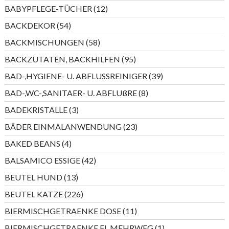
Produkte
12
BABYPFLEGE-TÜCHER
12
Produkte
54
BACKDEKOR
54
Produkte
58
BACKMISCHUNGEN
58
Produkte
95
BACKZUTATEN, BACKHILFEN
95
Produkte
39
BAD-,HYGIENE- U. ABFLUSSREINIGER
39
Produkte
8
BAD-,WC-,SANITAER- U. ABFLUßRE
8
Produkte
3
BADEKRISTALLE
3
Produkte
23
BÄDER EINMALANWENDUNG
23
Produkte
4
BAKED BEANS
4
Produkte
42
BALSAMICO ESSIGE
42
Produkte
13
BEUTEL HUND
13
Produkte
226
BEUTEL KATZE
226
Produkte
11
BIERMISCHGETRAENKE DOSE
11
Produkte
1
BIERMISCHGETRAENKE FL MEHRWEG
1