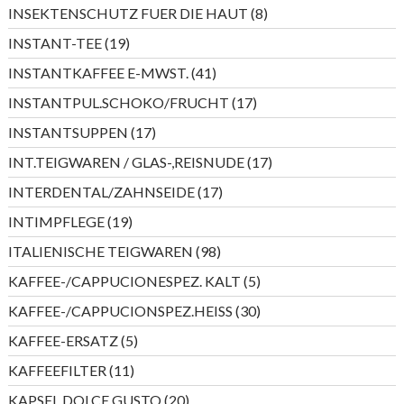
Produkte
8
INSEKTENSCHUTZ FUER DIE HAUT
8
Produkte
19
INSTANT-TEE
19
Produkte
41
INSTANTKAFFEE E-MWST.
41
Produkte
17
INSTANTPUL.SCHOKO/FRUCHT
17
Produkte
17
INSTANTSUPPEN
17
Produkte
17
INT.TEIGWAREN / GLAS-,REISNUDE
17
Produkte
17
INTERDENTAL/ZAHNSEIDE
17
Produkte
19
INTIMPFLEGE
19
Produkte
98
ITALIENISCHE TEIGWAREN
98
Produkte
5
KAFFEE-/CAPPUCIONESPEZ. KALT
5
Produkte
30
KAFFEE-/CAPPUCIONSPEZ.HEISS
30
Produkte
5
KAFFEE-ERSATZ
5
Produkte
11
KAFFEEFILTER
11
Produkte
20
KAPSEL DOLCE GUSTO
20