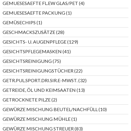
4
GEMUESESAEFTE FL.EW GLAS/PET
4
Produkte
1
GEMUESESAEFTE PACKUNG
1
Produkt
1
GEMÜSECHIPS
1
Produkt
28
GESCHMACKSZUSÄTZE
28
Produkte
129
GESICHTS- U. AUGENPFLEGE
129
Produkte
41
GESICHTSPFLEGEMASKEN
41
Produkte
75
GESICHTSREINIGUNG
75
Produkte
22
GESICHTSREINIGUNGSTÜCHER
22
Produkte
32
GETR.PUL.SPORT.DRI.SIR.E-MWST.
32
Produkte
13
GETREIDE, ÖL UND KEIMSAATEN
13
Produkte
2
GETROCKNETE PILZE
2
Produkte
10
GEWÜRZE MISCHUNG BEUTEL/NACHFÜLL
10
Produkte
1
GEWÜRZE MISCHUNG MÜHLE
1
Produkt
83
GEWÜRZE MISCHUNG STREUER
83