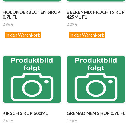
HOLUNDERBLÜTEN SIRUP
BEERENMIX FRUCHTSIRUP
0,7L FL
425ML FL
2,96
€
2,29
€
In den Warenkorb
In den Warenkorb
KIRSCH SIRUP 600ML
GRENADINEN SIRUP 0,7L FL
2,61
€
4,46
€