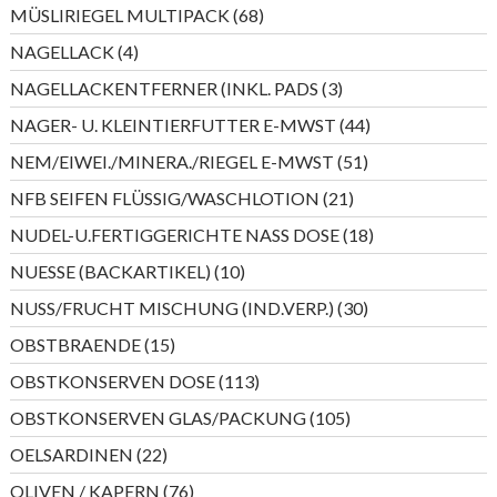
Produkte
68
MÜSLIRIEGEL MULTIPACK
68
Produkte
4
NAGELLACK
4
Produkte
3
NAGELLACKENTFERNER (INKL. PADS
3
Produkte
44
NAGER- U. KLEINTIERFUTTER E-MWST
44
Produkte
51
NEM/EIWEI./MINERA./RIEGEL E-MWST
51
Produkte
21
NFB SEIFEN FLÜSSIG/WASCHLOTION
21
Produkte
18
NUDEL-U.FERTIGGERICHTE NASS DOSE
18
Produkte
10
NUESSE (BACKARTIKEL)
10
Produkte
30
NUSS/FRUCHT MISCHUNG (IND.VERP.)
30
Produkte
15
OBSTBRAENDE
15
Produkte
113
OBSTKONSERVEN DOSE
113
Produkte
105
OBSTKONSERVEN GLAS/PACKUNG
105
Produkte
22
OELSARDINEN
22
Produkte
76
OLIVEN / KAPERN
76