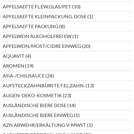
Produkte
10
APFELSAEFTE FL.EW.GLAS/PET
10
Produkte
1
APFELSAEFTE KLEINPACKUNG, DOSE
1
Produkt
8
APFELSAEFTE PACKUNG
8
Produkte
1
APFELWEIN ALKOHOLFREI EW
1
Produkt
20
APFELWEIN/MOST/CIDRE EINWEG
20
Produkte
4
AQUAVIT
4
Produkte
19
AROMEN
19
Produkte
24
ASIA-/CHILISAUCE
24
Produkte
13
AUFSTECKZAHNBÜRSTE F.EL.ZAHN.
13
Produkte
23
AUGEN-DEKO-KOSMETIK
23
Produkte
14
AUSLÄNDISCHE BIERE DOSE
14
Produkte
1
AUSLÄNDISCHE BIERE EINWEG
1
Produkt
1
AZN ABWEHR/ERKÄLTUNG V-MWST
1
Produkt