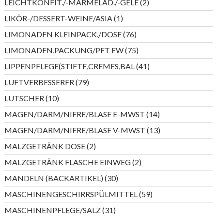
2
LEICHTKONFIT./-MARMELAD./-GELE
2
Produkte
1
LIKÖR-/DESSERT-WEINE/ASIA
1
Produkt
76
LIMONADEN KLEINPACK./DOSE
76
Produkte
75
LIMONADEN,PACKUNG/PET EW
75
Produkte
41
LIPPENPFLEGE(STIFTE,CREMES,BAL
41
Produkte
79
LUFTVERBESSERER
79
Produkte
10
LUTSCHER
10
Produkte
14
MAGEN/DARM/NIERE/BLASE E-MWST
14
Produkte
13
MAGEN/DARM/NIERE/BLASE V-MWST
13
Produkte
2
MALZGETRÄNK DOSE
2
Produkte
2
MALZGETRÄNK FLASCHE EINWEG
2
Produkte
30
MANDELN (BACKARTIKEL)
30
Produkte
59
MASCHINENGESCHIRRSPÜLMITTEL
59
Produkte
31
MASCHINENPFLEGE/SALZ
31