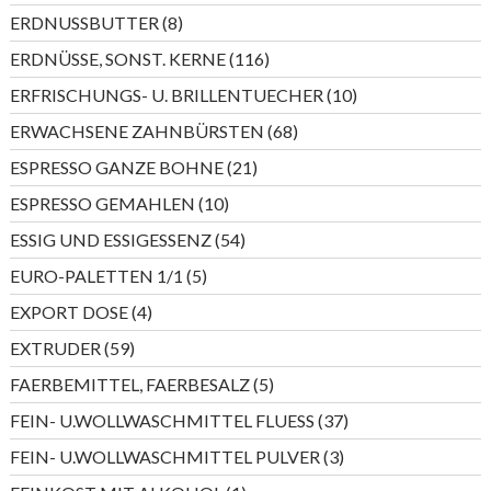
Produkte
8
ERDNUSSBUTTER
8
Produkte
116
ERDNÜSSE, SONST. KERNE
116
Produkte
10
ERFRISCHUNGS- U. BRILLENTUECHER
10
Produkte
68
ERWACHSENE ZAHNBÜRSTEN
68
Produkte
21
ESPRESSO GANZE BOHNE
21
Produkte
10
ESPRESSO GEMAHLEN
10
Produkte
54
ESSIG UND ESSIGESSENZ
54
Produkte
5
EURO-PALETTEN 1/1
5
Produkte
4
EXPORT DOSE
4
Produkte
59
EXTRUDER
59
Produkte
5
FAERBEMITTEL, FAERBESALZ
5
Produkte
37
FEIN- U.WOLLWASCHMITTEL FLUESS
37
Produkte
3
FEIN- U.WOLLWASCHMITTEL PULVER
3
Produkte