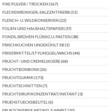
Produkte
167
FIXE PULVER / TROCKEN
167
Produkte
51
FLECKENREINIGER,-SALZ,ENTFAERB
51
Produkte
22
FLEISCH- U. WILDKONSERVEN
22
Produkte
37
FOLIEN UND HAUSHALTSPAPIER
37
Produkte
38
FONDS, BRÜHEN FLÜSSIG U. PASTEN
38
Produkte
1
FRISCHKUCHEN UNGEKÜHLT SB
1
Produkt
44
FRISIERMITTEL/STYLINGGEL/WACHS
44
Produkte
68
FRUCHT- UND CREMELIKOERE
68
Produkte
26
FRUCHTBONBONS
26
Produkte
173
FRUCHTGUMMI
173
Produkte
7
FRUCHTSCHNITTEN
7
Produkte
3
FRUCHTSIRUP/KONZENTRAT/INSTANT
3
Produkte
6
FRUEHSTUECKSBEUTEL
6
Produkte
20
FRUKTOSEFREIE ARTIKEL E-MWST
20