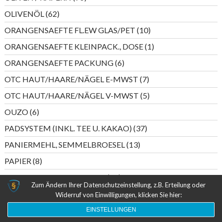
Produkte
62
OLIVENÖL
62
Produkte
10
ORANGENSAEFTE FL.EW GLAS/PET
10
Produkte
1
ORANGENSAEFTE KLEINPACK., DOSE
1
Produkt
6
ORANGENSAEFTE PACKUNG
6
Produkte
7
OTC HAUT/HAARE/NÄGEL E-MWST
7
Produkte
5
OTC HAUT/HAARE/NÄGEL V-MWST
5
Produkte
6
OUZO
6
Produkte
37
PADSYSTEM (INKL. TEE U. KAKAO)
37
Produkte
13
PANIERMEHL, SEMMELBROESEL
13
Produkte
8
PAPIER
8
Produkte
44
PAPIERTASCHENTUECHER
44
Zum Ändern Ihrer Datenschutzeinstellung, z.B. Erteilung oder
Produkte
4
PASTETEN (FISCHKONSERVEN)
4
Widerruf von Einwilligungen, klicken Sie hier:
Produkte
6
PASTETEN (WURST)
6
EINSTELLUNGEN
Produkte