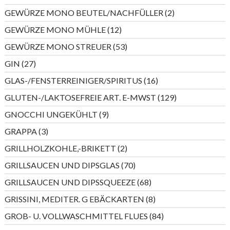
Produkte
2
GEWÜRZE MONO BEUTEL/NACHFÜLLER
2
Produkte
12
GEWÜRZE MONO MÜHLE
12
Produkte
53
GEWÜRZE MONO STREUER
53
Produkte
27
GIN
27
Produkte
16
GLAS-/FENSTERREINIGER/SPIRITUS
16
Produkte
129
GLUTEN-/LAKTOSEFREIE ART. E-MWST
129
Produkte
9
GNOCCHI UNGEKÜHLT
9
Produkte
3
GRAPPA
3
Produkte
2
GRILLHOLZKOHLE,-BRIKETT
2
Produkte
70
GRILLSAUCEN UND DIPSGLAS
70
Produkte
68
GRILLSAUCEN UND DIPSSQUEEZE
68
Produkte
8
GRISSINI, MEDITER. G EBÄCKARTEN
8
Produkte
84
GROB- U. VOLLWASCHMITTEL FLUES
84
Produkte