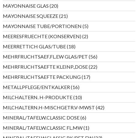
Produkte
20
MAYONNAISE GLAS
20
Produkte
21
MAYONNAISE SQUEEZE
21
Produkte
5
MAYONNAISE TUBE/PORTIONEN
5
Produkte
2
MEERESFRUECHTE (KONSERVEN)
2
Produkte
18
MEERRETTICH GLAS/TUBE
18
Produkte
56
MEHRFRUCHTSAEF.FL.EW GLAS/PET
56
Produkte
22
MEHRFRUCHTSAEFTE KLEINP.,DOSE
22
Produkte
17
MEHRFRUCHTSAEFTE PACKUNG
17
Produkte
16
METALLPFLEGE/ENTKALKER
16
Produkte
10
MILCHALTERN. H-PRODUKTE
10
Produkte
42
MILCHALTERN.H-MISCHGETR.V-MWST
42
Produkte
6
MINERAL/TAFELW.CLASSIC DOSE
6
Produkte
1
MINERAL/TAFELW.CLASSIC FL.MW
1
Produkt
23
MINERAL/TAFELW.CLASSIC PK/PET EW
23