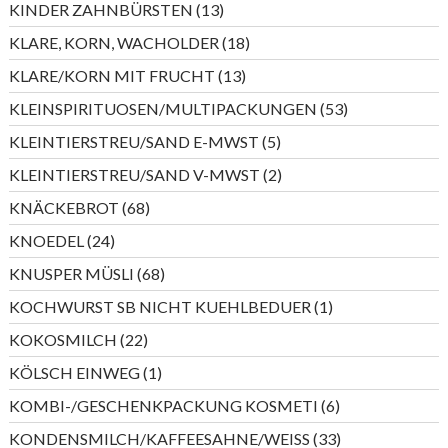
13
KINDER ZAHNBÜRSTEN
13
Produkte
18
KLARE, KORN, WACHOLDER
18
Produkte
13
KLARE/KORN MIT FRUCHT
13
Produkte
53
KLEINSPIRITUOSEN/MULTIPACKUNGEN
53
Produkte
5
KLEINTIERSTREU/SAND E-MWST
5
Produkte
2
KLEINTIERSTREU/SAND V-MWST
2
Produkte
68
KNÄCKEBROT
68
Produkte
24
KNOEDEL
24
Produkte
68
KNUSPER MÜSLI
68
Produkte
1
KOCHWURST SB NICHT KUEHLBEDUER
1
Produkt
22
KOKOSMILCH
22
Produkte
1
KÖLSCH EINWEG
1
Produkt
6
KOMBI-/GESCHENKPACKUNG KOSMETI
6
Produkte
33
KONDENSMILCH/KAFFEESAHNE/WEISS
33