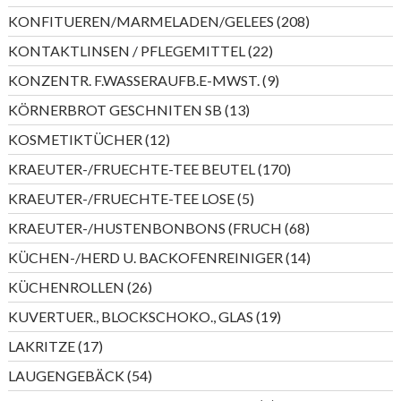
Produkte
208
KONFITUEREN/MARMELADEN/GELEES
208
Produkte
22
KONTAKTLINSEN / PFLEGEMITTEL
22
Produkte
9
KONZENTR. F.WASSERAUFB.E-MWST.
9
Produkte
13
KÖRNERBROT GESCHNITEN SB
13
Produkte
12
KOSMETIKTÜCHER
12
Produkte
170
KRAEUTER-/FRUECHTE-TEE BEUTEL
170
Produkte
5
KRAEUTER-/FRUECHTE-TEE LOSE
5
Produkte
68
KRAEUTER-/HUSTENBONBONS (FRUCH
68
Produkte
14
KÜCHEN-/HERD U. BACKOFENREINIGER
14
Produkte
26
KÜCHENROLLEN
26
Produkte
19
KUVERTUER., BLOCKSCHOKO., GLAS
19
Produkte
17
LAKRITZE
17
Produkte
54
LAUGENGEBÄCK
54
Produkte