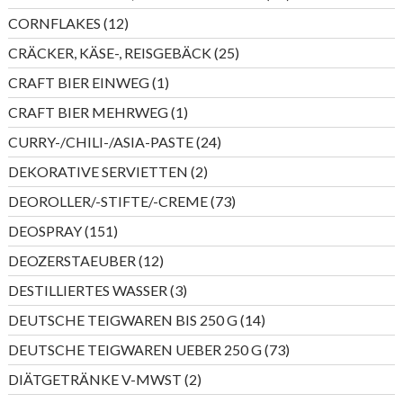
Produkte
12
CORNFLAKES
12
Produkte
25
CRÄCKER, KÄSE-, REISGEBÄCK
25
Produkte
1
CRAFT BIER EINWEG
1
Produkt
1
CRAFT BIER MEHRWEG
1
Produkt
24
CURRY-/CHILI-/ASIA-PASTE
24
Produkte
2
DEKORATIVE SERVIETTEN
2
Produkte
73
DEOROLLER/-STIFTE/-CREME
73
Produkte
151
DEOSPRAY
151
Produkte
12
DEOZERSTAEUBER
12
Produkte
3
DESTILLIERTES WASSER
3
Produkte
14
DEUTSCHE TEIGWAREN BIS 250 G
14
Produkte
73
DEUTSCHE TEIGWAREN UEBER 250 G
73
Produkte
2
DIÄTGETRÄNKE V-MWST
2
Produkte