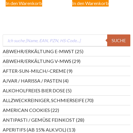
In den Warenkorb
In den Warenkorb
Products
SUCHE
search
25
ABWEHR/ERKÄLTUNG E-MWST
25
Produkte
29
ABWEHR/ERKÄLTUNG V-MWS
29
Produkte
9
AFTER-SUN-MILCH/-CREME
9
Produkte
4
AJVAR / HARISSA / PASTEN
4
Produkte
5
ALKOHOLFREIES BIER DOSE
5
Produkte
70
ALLZWECKREINIGER, SCHMIERSEIFE
70
Produkte
22
AMERICAN COOKIES
22
Produkte
28
ANTIPASTI / GEMÜSE FEINKOST
28
Produkte
13
APERITIFS (AB 15% ALK.VOL)
13