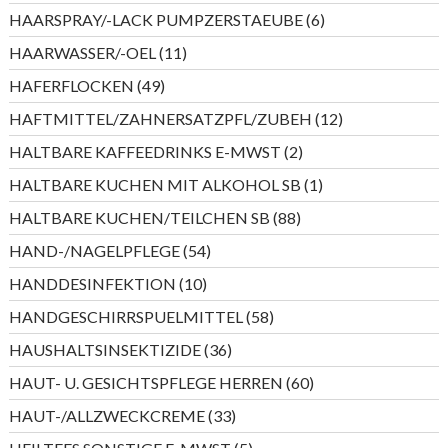
Produkte
6
HAARSPRAY/-LACK PUMPZERSTAEUBE
6
Produkte
11
HAARWASSER/-OEL
11
Produkte
49
HAFERFLOCKEN
49
Produkte
12
HAFTMITTEL/ZAHNERSATZPFL/ZUBEH
12
Produkte
2
HALTBARE KAFFEEDRINKS E-MWST
2
Produkte
1
HALTBARE KUCHEN MIT ALKOHOL SB
1
Produkt
88
HALTBARE KUCHEN/TEILCHEN SB
88
Produkte
54
HAND-/NAGELPFLEGE
54
Produkte
10
HANDDESINFEKTION
10
Produkte
58
HANDGESCHIRRSPUELMITTEL
58
Produkte
36
HAUSHALTSINSEKTIZIDE
36
Produkte
60
HAUT- U. GESICHTSPFLEGE HERREN
60
Produkte
33
HAUT-/ALLZWECKCREME
33
Produkte
5