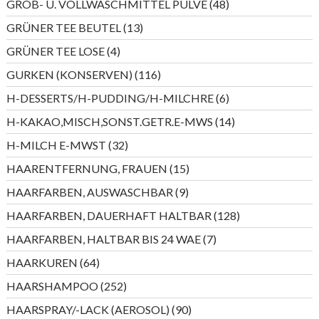
48
GROB- U. VOLLWASCHMITTEL PULVE
48
Produkte
13
GRÜNER TEE BEUTEL
13
Produkte
4
GRÜNER TEE LOSE
4
Produkte
116
GURKEN (KONSERVEN)
116
Produkte
6
H-DESSERTS/H-PUDDING/H-MILCHRE
6
Produkte
14
H-KAKAO,MISCH,SONST.GETR.E-MWS
14
Produkte
32
H-MILCH E-MWST
32
Produkte
15
HAARENTFERNUNG, FRAUEN
15
Produkte
9
HAARFARBEN, AUSWASCHBAR
9
Produkte
128
HAARFARBEN, DAUERHAFT HALTBAR
128
Produkte
7
HAARFARBEN, HALTBAR BIS 24 WAE
7
Produkte
64
HAARKUREN
64
Produkte
252
HAARSHAMPOO
252
Produkte
90
HAARSPRAY/-LACK (AEROSOL)
90