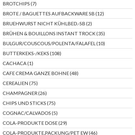
7
BROTCHIPS
7
Produkte
12
BROTE / BAGUETTES AUFBACKWARE SB
12
Produkte
2
BRUEHWURST NICHT KÜHLBED.-SB
2
Produkte
35
BRÜHEN & BOUILLONS INSTANT TROCK
35
Produkte
10
BULGUR/COUSCOUS/POLENTA/FALAFEL
10
Produkte
108
BUTTERKEKS-/KEKS
108
Produkte
1
CACHACA
1
Produkt
48
CAFE CREMA GANZE BOHNE
48
Produkte
75
CEREALIEN
75
Produkte
26
CHAMPAGNER
26
Produkte
75
CHIPS UND STICKS
75
Produkte
5
COGNAC/CALVADOS
5
Produkte
29
COLA-PRODUKTE DOSE
29
Produkte
46
COLA-PRODUKTE,PACKUNG/PET EW
46