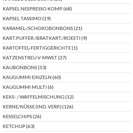
Produkte
68
KAPSEL NESPRESSO KOMP.
68
Produkte
19
KAPSEL TASSIMO
19
Produkte
21
KARAMEL-/SCHOKOBONBONS
21
Produkte
9
KART.PUFFER /BRATKART./ROESTI
9
Produkte
1
KARTOFFEL-FERTIGGERICHTE
1
Produkt
27
KATZENSTREU V-MWST
27
Produkte
53
KAUBONBONS
53
Produkte
60
KAUGUMMI EINZELN
60
Produkte
6
KAUGUMMI MULTI
6
Produkte
12
KEKS- / WAFFELMISCHUNG
12
Produkte
126
KERNE/NÜSSE (IND. VERP.)
126
Produkte
26
KESSELCHIPS
26
Produkte
63
KETCHUP
63
Produkte