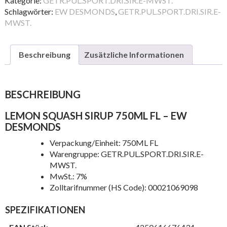
Kategorie:
GETR.PUL.SPORT.DRI.SIR.E-MWST.
FL
Schlagwörter:
EW DESMONDS
,
GETR.PUL.SPORT.DRI.SIR.E-
Menge
MWST.
Beschreibung
Zusätzliche Informationen
BESCHREIBUNG
LEMON SQUASH SIRUP 750ML FL – EW
DESMONDS
Verpackung/Einheit: 750ML FL
Warengruppe: GETR.PUL.SPORT.DRI.SIR.E-
MWST.
MwSt.: 7%
Zolltarifnummer (HS Code): 00021069098
SPEZIFIKATIONEN