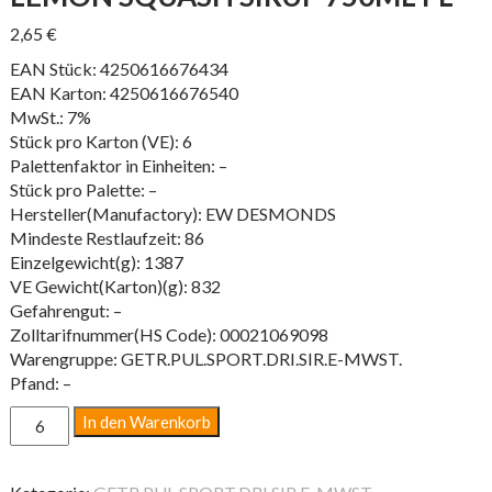
2,65
€
EAN Stück: 4250616676434
EAN Karton: 4250616676540
MwSt.: 7%
Stück pro Karton (VE): 6
Palettenfaktor in Einheiten: –
Stück pro Palette: –
Hersteller(Manufactory): EW DESMONDS
Mindeste Restlaufzeit: 86
Einzelgewicht(g): 1387
VE Gewicht(Karton)(g): 832
Gefahrengut: –
Zolltarifnummer(HS Code): 00021069098
Warengruppe: GETR.PUL.SPORT.DRI.SIR.E-MWST.
Pfand: –
LEMON
In den Warenkorb
SQUASH
SIRUP
750ML