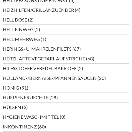
HEILTEES SONSTIGE E-MWST
5
Produkte
4
HEIZHILFEN/GRILLANZUENDER
4
Produkte
2
HELL DOSE
2
Produkte
2
HELL EINWEG
2
Produkte
1
HELL MEHRWEG
1
Produkt
67
HERINGS- U. MAKRELENFILETS
67
Produkte
68
HERZHAFTE VEGETARI. AUFSTRICHE
68
Produkte
2
HILFSSTOFFE VEREDEL.BAKE OFF
2
Produkte
20
HOLLAND-/BERNAISE-/PFANNENSAUCEN
20
Produkte
91
HONIG
91
Produkte
28
HUELSENFRUECHTE
28
Produkte
3
HÜLSEN
3
Produkte
8
HYGIENE WASCHMITTEL
8
Produkte
60
INKONTINENZ
60