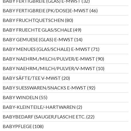
32
BABY FERTIGBREIE (GLAS) E-MWST
32
Produkte
46
BABY FERTIGBREIE (PK/DOSE)E-MWST
46
Produkte
80
BABY FRUCHTQUETSCHEN
80
Produkte
49
BABY FRUECHTE GLAS/SCHALE
49
Produkte
14
BABY GEMUESE (GLAS) E-MWST
14
Produkte
71
BABY MENUES (GLAS/SCHALE) E-MWST
71
Produkte
90
BABY NAEHRM./MILCH/PULVER/E-MWST
90
Produkte
10
BABY NAEHRM./MILCH/PULVER/V-MWST
10
Produkte
20
BABY SÄFTE/TEE V-MWST
20
Produkte
92
BABY SUESSWAREN/SNACKS E-MWST
92
Produkte
55
BABY WINDELN
55
Produkte
2
BABY-KLEINTEILE/-HARTWAREN
2
Produkte
22
BABYBEDARF (SAUGER,FLASCHE ETC.
22
Produkte
108
BABYPFLEGE
108