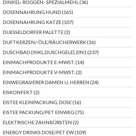
36
DINKEL- ROGGEN- SPEZIALMEHL
36
Produkte
165
DOSENNAHRUNG HUND
165
Produkte
107
DOSENNAHRUNG KATZE
107
Produkte
2
DUESSELDORFER PALETTE
2
Produkte
16
DUFTKERZEN/-ÖLE/RÄUCHERWERK
16
Produkte
237
DUSCHBAD (INKL.DUSCHGELE) 2IN1
237
Produkte
14
EINMACHPRODUKTE E-MWST.
14
Produkte
2
EINMACHPRODUKTE V-MWST.
2
Produkte
24
EINWEGRASIERER DAMEN U. HERREN
24
Produkte
2
EISKONFEKT
2
Produkte
16
EISTEE KLEINPACKUNG, DOSE
16
Produkte
75
EISTEE PACKUNG/PET EINWEG
75
Produkte
2
ELEKTRISCHE ZAHNBÜRSTEN
2
Produkte
109
ENERGY DRINKS DOSE/PET EW
109