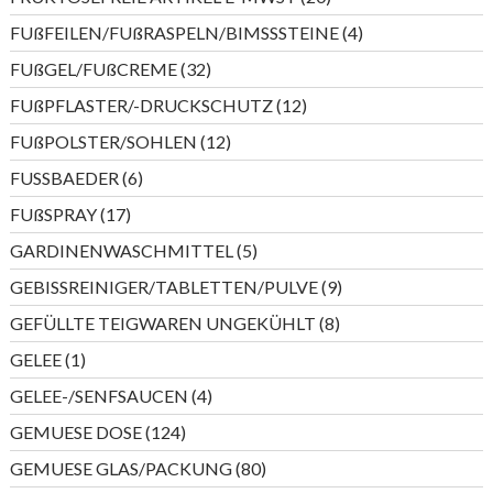
Produkte
4
FUßFEILEN/FUßRASPELN/BIMSSSTEINE
4
Produkte
32
FUßGEL/FUßCREME
32
Produkte
12
FUßPFLASTER/-DRUCKSCHUTZ
12
Produkte
12
FUßPOLSTER/SOHLEN
12
Produkte
6
FUSSBAEDER
6
Produkte
17
FUßSPRAY
17
Produkte
5
GARDINENWASCHMITTEL
5
Produkte
9
GEBISSREINIGER/TABLETTEN/PULVE
9
Produkte
8
GEFÜLLTE TEIGWAREN UNGEKÜHLT
8
Produkte
1
GELEE
1
Produkt
4
GELEE-/SENFSAUCEN
4
Produkte
124
GEMUESE DOSE
124
Produkte
80
GEMUESE GLAS/PACKUNG
80
Produkte