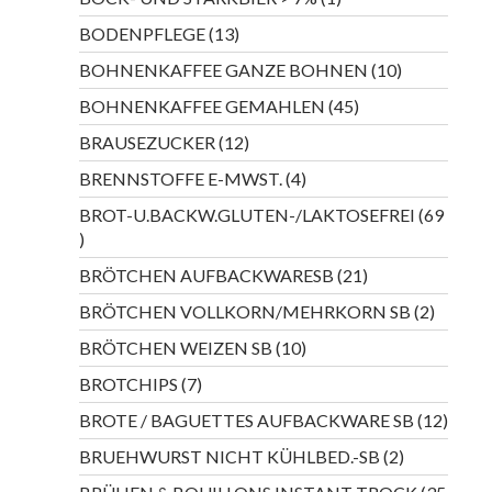
Produkt
13
BODENPFLEGE
13
Produkte
10
BOHNENKAFFEE GANZE BOHNEN
10
Produkte
45
BOHNENKAFFEE GEMAHLEN
45
Produkte
12
BRAUSEZUCKER
12
Produkte
4
BRENNSTOFFE E-MWST.
4
Produkte
BROT-U.BACKW.GLUTEN-/LAKTOSEFREI
69
69
Produkte
21
BRÖTCHEN AUFBACKWARESB
21
Produkte
2
BRÖTCHEN VOLLKORN/MEHRKORN SB
2
Produkt
10
BRÖTCHEN WEIZEN SB
10
Produkte
7
BROTCHIPS
7
Produkte
12
BROTE / BAGUETTES AUFBACKWARE SB
12
Produ
2
BRUEHWURST NICHT KÜHLBED.-SB
2
Produkte