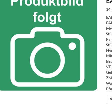
E
14
EA
EA
Mw
Stü
Pal
Stü
Her
Min
Ein
VE 
Gef
Zol
Wa
Pfa
EA
LE
IC