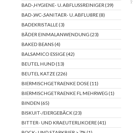
Produkte
1
39
BAD-,HYGIENE- U. ABFLUSSREINIGER
39
Produkte
8
BAD-,WC-,SANITAER- U. ABFLUßRE
8
Produkte
3
BADEKRISTALLE
3
Produkte
23
BÄDER EINMALANWENDUNG
23
Produkte
4
BAKED BEANS
4
Produkte
42
BALSAMICO ESSIGE
42
Produkte
13
BEUTEL HUND
13
Produkte
226
BEUTEL KATZE
226
Produkte
11
BIERMISCHGETRAENKE DOSE
11
Produkte
1
BIERMISCHGETRAENKE FL MEHRWEG
1
Produkt
65
BINDEN
65
Produkte
23
BISKUIT-/EIERGEBÄCK
23
Produkte
41
BITTER- UND KRAEUTERLIKOERE
41
Produkte
1
BOCK- UND STARKBIER > 7%
1