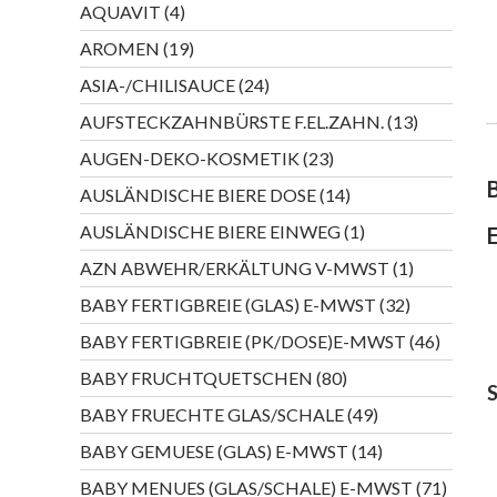
4
AQUAVIT
4
Produkte
19
AROMEN
19
Produkte
24
ASIA-/CHILISAUCE
24
Produkte
13
AUFSTECKZAHNBÜRSTE F.EL.ZAHN.
13
Produkte
23
AUGEN-DEKO-KOSMETIK
23
Produkte
14
AUSLÄNDISCHE BIERE DOSE
14
Produkte
1
AUSLÄNDISCHE BIERE EINWEG
1
Produkt
1
AZN ABWEHR/ERKÄLTUNG V-MWST
1
Produkt
32
BABY FERTIGBREIE (GLAS) E-MWST
32
Produkte
46
BABY FERTIGBREIE (PK/DOSE)E-MWST
46
Produkt
80
BABY FRUCHTQUETSCHEN
80
Produkte
49
BABY FRUECHTE GLAS/SCHALE
49
Produkte
14
BABY GEMUESE (GLAS) E-MWST
14
Produkte
71
BABY MENUES (GLAS/SCHALE) E-MWST
71