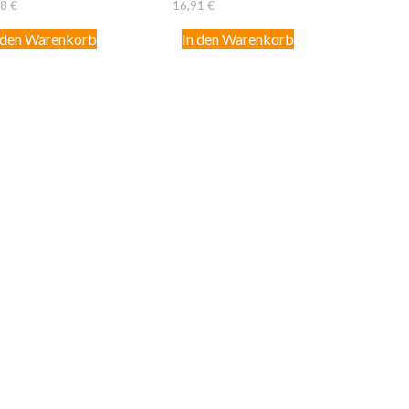
58
€
16,91
€
 den Warenkorb
In den Warenkorb