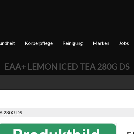
undheit
Körperpflege
Reinigung
Marken
Jobs
EAA+ LEMON ICED TEA 280G DS
A 280G DS