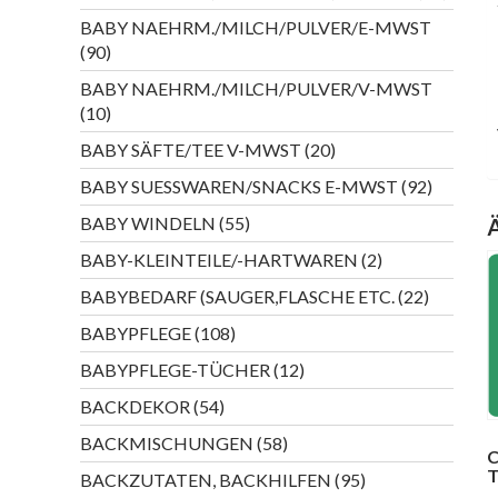
Produk
BABY NAEHRM./MILCH/PULVER/E-MWST
90
90
Produkte
BABY NAEHRM./MILCH/PULVER/V-MWST
10
10
Produkte
20
BABY SÄFTE/TEE V-MWST
20
Produkte
92
BABY SUESSWAREN/SNACKS E-MWST
92
Produkte
55
BABY WINDELN
55
Produkte
2
BABY-KLEINTEILE/-HARTWAREN
2
Produkte
22
BABYBEDARF (SAUGER,FLASCHE ETC.
22
Produkte
108
BABYPFLEGE
108
Produkte
12
BABYPFLEGE-TÜCHER
12
Produkte
54
BACKDEKOR
54
Produkte
58
BACKMISCHUNGEN
58
C
Produkte
T
95
BACKZUTATEN, BACKHILFEN
95