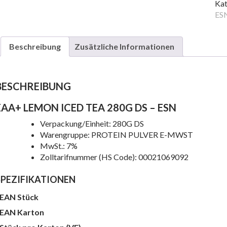
TE
Kat
28
ES
DS
Me
Beschreibung
Zusätzliche Informationen
BESCHREIBUNG
EAA+ LEMON ICED TEA 280G DS – ESN
Verpackung/Einheit: 280G DS
Warengruppe: PROTEIN PULVER E-MWST
MwSt.: 7%
Zolltarifnummer (HS Code): 00021069092
e
SPEZIFIKATIONEN
EAN Stück
EAN Karton