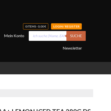
0 ITEMS -
0,00
€
LOGIN / REGISTER
Products
Mein Konto
SUCHE
search
Newsletter