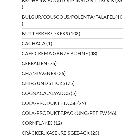
BRÜHEN & BOUILLONS INSTANT TROCK
35
35
Produkte
BULGUR/COUSCOUS/POLENTA/FALAFEL
10
10
Produkte
108
BUTTERKEKS-/KEKS
108
Produkte
1
CACHACA
1
Produkt
48
CAFE CREMA GANZE BOHNE
48
Produkte
75
CEREALIEN
75
Produkte
26
CHAMPAGNER
26
Produkte
75
CHIPS UND STICKS
75
Produkte
5
COGNAC/CALVADOS
5
Produkte
29
COLA-PRODUKTE DOSE
29
Produkte
46
COLA-PRODUKTE,PACKUNG/PET EW
46
Produkte
12
CORNFLAKES
12
Produkte
25
CRÄCKER, KÄSE-, REISGEBÄCK
25