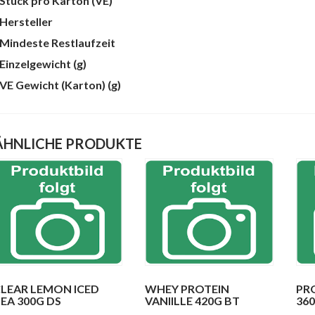
Stück pro Karton (VE)
te
Hersteller
Mindeste Restlaufzeit
Einzelgewicht (g)
VE Gewicht (Karton) (g)
ÄHNLICHE PRODUKTE
LEAR LEMON ICED
WHEY PROTEIN
PR
EA 300G DS
VANIILLE 420G BT
36