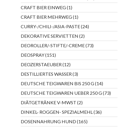
Produkte
1
CRAFT BIER EINWEG
1
Produkt
1
CRAFT BIER MEHRWEG
1
Produkt
24
CURRY-/CHILI-/ASIA-PASTE
24
Produkte
2
DEKORATIVE SERVIETTEN
2
Produkte
73
DEOROLLER/-STIFTE/-CREME
73
Produkte
151
DEOSPRAY
151
Produkte
12
DEOZERSTAEUBER
12
Produkte
3
DESTILLIERTES WASSER
3
Produkte
14
DEUTSCHE TEIGWAREN BIS 250 G
14
Produkte
73
DEUTSCHE TEIGWAREN UEBER 250 G
73
Produkte
2
DIÄTGETRÄNKE V-MWST
2
Produkte
36
DINKEL- ROGGEN- SPEZIALMEHL
36
Produkte
165
DOSENNAHRUNG HUND
165
Produkte