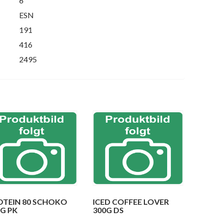
6
ESN
191
416
2495
OTEIN 80 SCHOKO
ICED COFFEE LOVER
0G PK
300G DS