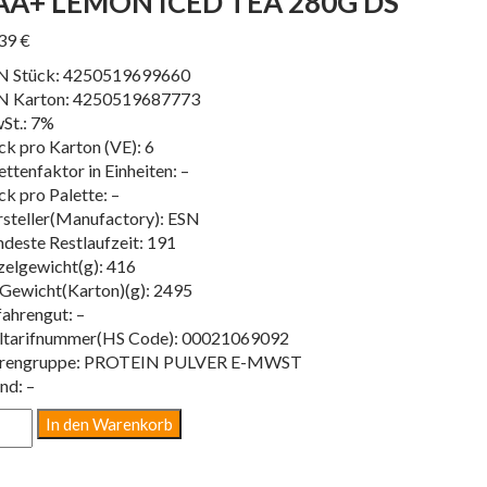
AA+ LEMON ICED TEA 280G DS
,39
€
N Stück: 4250519699660
N Karton: 4250519687773
St.: 7%
ck pro Karton (VE): 6
ettenfaktor in Einheiten: –
ck pro Palette: –
steller(Manufactory): ESN
deste Restlaufzeit: 191
zelgewicht(g): 416
Gewicht(Karton)(g): 2495
ahrengut: –
ltarifnummer(HS Code): 00021069092
rengruppe: PROTEIN PULVER E-MWST
nd: –
A+
In den Warenkorb
MON
ED