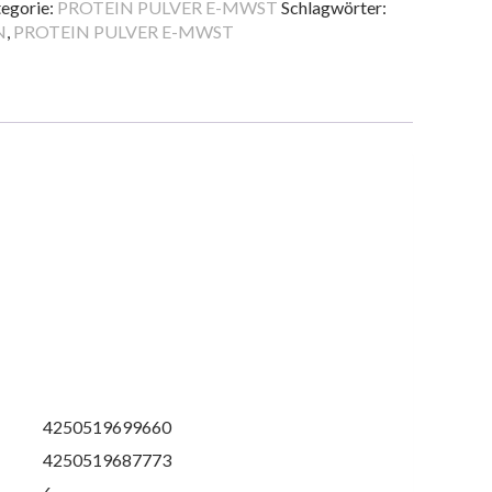
A
egorie:
PROTEIN PULVER E-MWST
Schlagwörter:
0G
N
,
PROTEIN PULVER E-MWST
nge
4250519699660
4250519687773