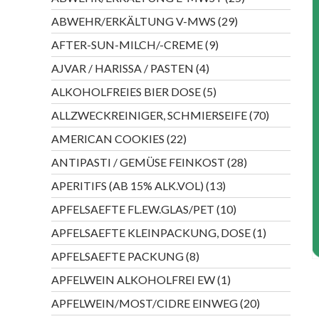
Produkte
29
ABWEHR/ERKÄLTUNG V-MWS
29
Produkte
9
AFTER-SUN-MILCH/-CREME
9
Produkte
4
AJVAR / HARISSA / PASTEN
4
Produkte
5
ALKOHOLFREIES BIER DOSE
5
Produkte
70
ALLZWECKREINIGER, SCHMIERSEIFE
70
Produkte
22
AMERICAN COOKIES
22
Produkte
28
ANTIPASTI / GEMÜSE FEINKOST
28
Produkte
13
APERITIFS (AB 15% ALK.VOL)
13
Produkte
10
APFELSAEFTE FL.EW.GLAS/PET
10
Produkte
1
APFELSAEFTE KLEINPACKUNG, DOSE
1
Produkt
8
APFELSAEFTE PACKUNG
8
Produkte
1
APFELWEIN ALKOHOLFREI EW
1
Produkt
20
APFELWEIN/MOST/CIDRE EINWEG
20
Produkte