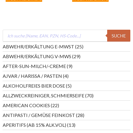
Products
SUCHE
search
25
ABWEHR/ERKÄLTUNG E-MWST
25
Produkte
29
ABWEHR/ERKÄLTUNG V-MWS
29
Produkte
9
AFTER-SUN-MILCH/-CREME
9
Produkte
4
AJVAR / HARISSA / PASTEN
4
Produkte
5
ALKOHOLFREIES BIER DOSE
5
Produkte
70
ALLZWECKREINIGER, SCHMIERSEIFE
70
Produkte
22
AMERICAN COOKIES
22
Produkte
28
ANTIPASTI / GEMÜSE FEINKOST
28
Produkte
13
APERITIFS (AB 15% ALK.VOL)
13
Produkte