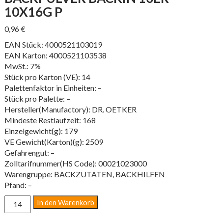
10X16G P
0,96
€
EAN Stück: 4000521103019
EAN Karton: 4000521103538
MwSt.: 7%
Stück pro Karton (VE): 14
Palettenfaktor in Einheiten: –
Stück pro Palette: –
Hersteller(Manufactory): DR. OETKER
Mindeste Restlaufzeit: 168
Einzelgewicht(g): 179
VE Gewicht(Karton)(g): 2509
Gefahrengut: –
Zolltarifnummer(HS Code): 00021023000
Warengruppe: BACKZUTATEN, BACKHILFEN
Pfand: –
BACKPULVER
In den Warenkorb
BACKIN