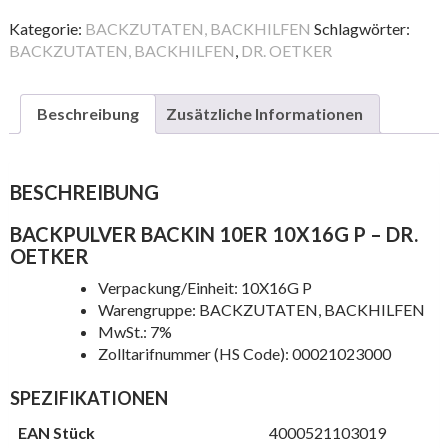
10ER
10X16G
Kategorie:
BACKZUTATEN, BACKHILFEN
Schlagwörter:
P
BACKZUTATEN, BACKHILFEN
,
DR. OETKER
Menge
Beschreibung
Zusätzliche Informationen
BESCHREIBUNG
BACKPULVER BACKIN 10ER 10X16G P – DR.
OETKER
Verpackung/Einheit: 10X16G P
Warengruppe: BACKZUTATEN, BACKHILFEN
MwSt.: 7%
Zolltarifnummer (HS Code): 00021023000
SPEZIFIKATIONEN
EAN Stück
4000521103019