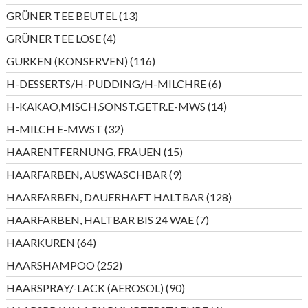
Produkte
13
GRÜNER TEE BEUTEL
13
Produkte
4
GRÜNER TEE LOSE
4
Produkte
116
GURKEN (KONSERVEN)
116
Produkte
6
H-DESSERTS/H-PUDDING/H-MILCHRE
6
Produkte
14
H-KAKAO,MISCH,SONST.GETR.E-MWS
14
Produkte
32
H-MILCH E-MWST
32
Produkte
15
HAARENTFERNUNG, FRAUEN
15
Produkte
9
HAARFARBEN, AUSWASCHBAR
9
Produkte
128
HAARFARBEN, DAUERHAFT HALTBAR
128
Produkte
7
HAARFARBEN, HALTBAR BIS 24 WAE
7
Produkte
64
HAARKUREN
64
Produkte
252
HAARSHAMPOO
252
Produkte
90
HAARSPRAY/-LACK (AEROSOL)
90
Produkte