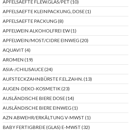
10
APFELSAEFTE FL.EW.GLAS/PET
10
Produkte
1
APFELSAEFTE KLEINPACKUNG, DOSE
1
Produkt
8
APFELSAEFTE PACKUNG
8
Produkte
1
APFELWEIN ALKOHOLFREI EW
1
Produkt
20
APFELWEIN/MOST/CIDRE EINWEG
20
Produkte
4
AQUAVIT
4
Produkte
19
AROMEN
19
Produkte
24
ASIA-/CHILISAUCE
24
Produkte
13
AUFSTECKZAHNBÜRSTE F.EL.ZAHN.
13
Produkte
23
AUGEN-DEKO-KOSMETIK
23
Produkte
14
AUSLÄNDISCHE BIERE DOSE
14
Produkte
1
AUSLÄNDISCHE BIERE EINWEG
1
Produkt
1
AZN ABWEHR/ERKÄLTUNG V-MWST
1
Produkt
32
BABY FERTIGBREIE (GLAS) E-MWST
32