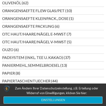
62
OLIVENÖL
62
Produkte
10
ORANGENSAEFTE FL.EW GLAS/PET
10
Produkte
1
ORANGENSAEFTE KLEINPACK., DOSE
1
Produkt
6
ORANGENSAEFTE PACKUNG
6
Produkte
7
OTC HAUT/HAARE/NÄGEL E-MWST
7
Produkte
5
OTC HAUT/HAARE/NÄGEL V-MWST
5
Produkte
6
OUZO
6
Produkte
37
PADSYSTEM (INKL. TEE U. KAKAO)
37
Produkte
13
PANIERMEHL, SEMMELBROESEL
13
Produkte
8
PAPIER
8
Produkte
44
PAPIERTASCHENTUECHER
44
Produkte
4
Zum Ändern Ihrer Datenschutzeinstellung, z.B. Erteilung oder
PASTETEN (FISCHKONSERVEN)
4
Widerruf von Einwilligungen, klicken Sie hier:
Produkte
6
PASTETEN (WURST)
6
EINSTELLUNGEN
Produkte
5
PERLWEIN DEUTSCHLAND
5