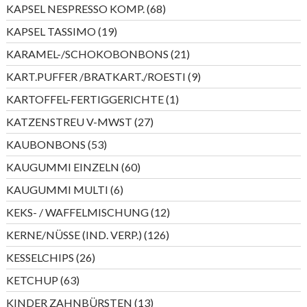
Produkte
68
KAPSEL NESPRESSO KOMP.
68
Produkte
19
KAPSEL TASSIMO
19
Produkte
21
KARAMEL-/SCHOKOBONBONS
21
Produkte
9
KART.PUFFER /BRATKART./ROESTI
9
Produkte
1
KARTOFFEL-FERTIGGERICHTE
1
Produkt
27
KATZENSTREU V-MWST
27
Produkte
53
KAUBONBONS
53
Produkte
60
KAUGUMMI EINZELN
60
Produkte
6
KAUGUMMI MULTI
6
Produkte
12
KEKS- / WAFFELMISCHUNG
12
Produkte
126
KERNE/NÜSSE (IND. VERP.)
126
Produkte
26
KESSELCHIPS
26
Produkte
63
KETCHUP
63
Produkte
13
KINDER ZAHNBÜRSTEN
13