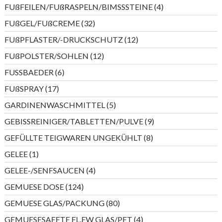
Produkte
4
FUßFEILEN/FUßRASPELN/BIMSSSTEINE
4
Produkte
32
FUßGEL/FUßCREME
32
Produkte
12
FUßPFLASTER/-DRUCKSCHUTZ
12
Produkte
12
FUßPOLSTER/SOHLEN
12
Produkte
6
FUSSBAEDER
6
Produkte
17
FUßSPRAY
17
Produkte
5
GARDINENWASCHMITTEL
5
Produkte
9
GEBISSREINIGER/TABLETTEN/PULVE
9
Produkte
8
GEFÜLLTE TEIGWAREN UNGEKÜHLT
8
Produkte
1
GELEE
1
Produkt
4
GELEE-/SENFSAUCEN
4
Produkte
124
GEMUESE DOSE
124
Produkte
80
GEMUESE GLAS/PACKUNG
80
Produkte
4
GEMUESESAEFTE FL.EW GLAS/PET
4