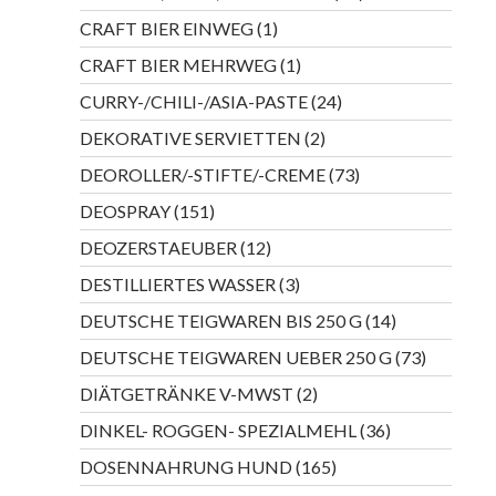
Produkte
1
CRAFT BIER EINWEG
1
Produkt
1
CRAFT BIER MEHRWEG
1
Produkt
24
CURRY-/CHILI-/ASIA-PASTE
24
Produkte
2
DEKORATIVE SERVIETTEN
2
Produkte
73
DEOROLLER/-STIFTE/-CREME
73
Produkte
151
DEOSPRAY
151
Produkte
12
DEOZERSTAEUBER
12
Produkte
3
DESTILLIERTES WASSER
3
Produkte
14
DEUTSCHE TEIGWAREN BIS 250 G
14
Produkte
73
DEUTSCHE TEIGWAREN UEBER 250 G
73
Produkte
2
DIÄTGETRÄNKE V-MWST
2
Produkte
36
DINKEL- ROGGEN- SPEZIALMEHL
36
Produkte
165
DOSENNAHRUNG HUND
165
Produkte