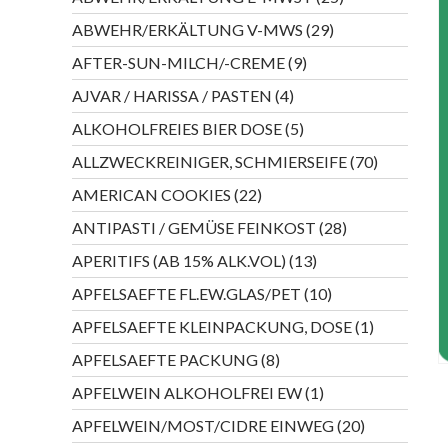
Produkte
29
ABWEHR/ERKÄLTUNG V-MWS
29
Produkte
9
AFTER-SUN-MILCH/-CREME
9
Produkte
4
AJVAR / HARISSA / PASTEN
4
Produkte
5
ALKOHOLFREIES BIER DOSE
5
Produkte
70
ALLZWECKREINIGER, SCHMIERSEIFE
70
Produkte
22
AMERICAN COOKIES
22
Produkte
28
ANTIPASTI / GEMÜSE FEINKOST
28
Produkte
13
APERITIFS (AB 15% ALK.VOL)
13
Produkte
10
APFELSAEFTE FL.EW.GLAS/PET
10
Produkte
1
APFELSAEFTE KLEINPACKUNG, DOSE
1
Produkt
8
APFELSAEFTE PACKUNG
8
Produkte
1
APFELWEIN ALKOHOLFREI EW
1
Produkt
20
APFELWEIN/MOST/CIDRE EINWEG
20
Produkte