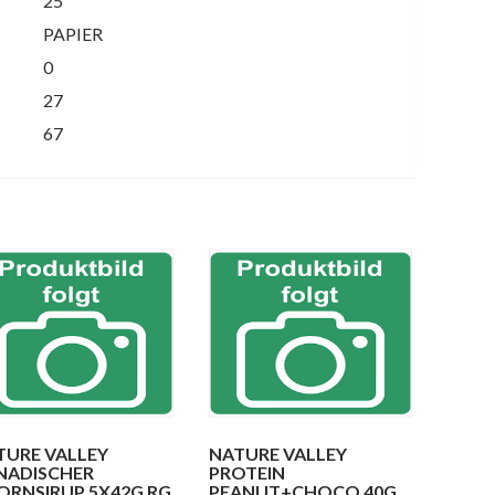
25
PAPIER
0
27
67
TURE VALLEY
NATURE VALLEY
NADISCHER
PROTEIN
ORNSIRUP 5X42G RG
PEANUT+CHOCO 40G