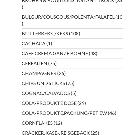
BRÜHEN & BOUILLONS INSTANT TROCK
35
35
Produkte
BULGUR/COUSCOUS/POLENTA/FALAFEL
10
10
Produkte
108
BUTTERKEKS-/KEKS
108
Produkte
1
CACHACA
1
Produkt
48
CAFE CREMA GANZE BOHNE
48
Produkte
75
CEREALIEN
75
Produkte
26
CHAMPAGNER
26
Produkte
75
CHIPS UND STICKS
75
Produkte
5
COGNAC/CALVADOS
5
Produkte
29
COLA-PRODUKTE DOSE
29
Produkte
46
COLA-PRODUKTE,PACKUNG/PET EW
46
Produkte
12
CORNFLAKES
12
Produkte
25
CRÄCKER, KÄSE-, REISGEBÄCK
25