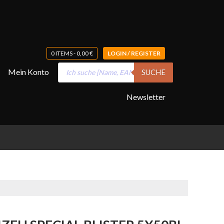
0 ITEMS -
0,00
€
LOGIN / REGISTER
Products
Mein Konto
SUCHE
search
Newsletter