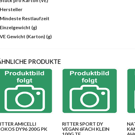
Stück pro Karton (VE)
te
Hersteller
Mindeste Restlaufzeit
Einzelgewicht (g)
VE Gewicht (Karton) (g)
ÄHNLICHE PRODUKTE
ITTER AMICELLI
RITTER SPORT DY
NA
OKOS DY96 200G PK
VEGAN 6FACH KLEIN
KA
100G TF
AH