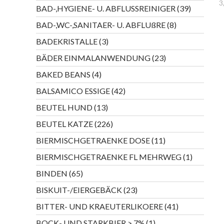
Produkte
3
39
BAD-,HYGIENE- U. ABFLUSSREINIGER
39
Produkte
8
BAD-,WC-,SANITAER- U. ABFLUßRE
8
Produkte
3
BADEKRISTALLE
3
Produkte
23
BÄDER EINMALANWENDUNG
23
Produkte
4
BAKED BEANS
4
Produkte
42
BALSAMICO ESSIGE
42
Produkte
13
BEUTEL HUND
13
Produkte
226
BEUTEL KATZE
226
Produkte
11
BIERMISCHGETRAENKE DOSE
11
Produkte
1
BIERMISCHGETRAENKE FL MEHRWEG
1
Produkt
65
BINDEN
65
Produkte
23
BISKUIT-/EIERGEBÄCK
23
Produkte
41
BITTER- UND KRAEUTERLIKOERE
41
Produkte
1
BOCK- UND STARKBIER > 7%
1