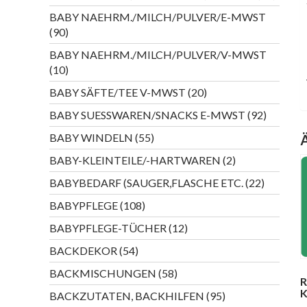
Produk
BABY NAEHRM./MILCH/PULVER/E-MWST
90
90
Produkte
BABY NAEHRM./MILCH/PULVER/V-MWST
10
10
Produkte
20
BABY SÄFTE/TEE V-MWST
20
Produkte
92
BABY SUESSWAREN/SNACKS E-MWST
92
Produkte
55
BABY WINDELN
55
Produkte
2
BABY-KLEINTEILE/-HARTWAREN
2
Produkte
22
BABYBEDARF (SAUGER,FLASCHE ETC.
22
Produkte
108
BABYPFLEGE
108
Produkte
12
BABYPFLEGE-TÜCHER
12
Produkte
54
BACKDEKOR
54
Produkte
58
BACKMISCHUNGEN
58
R
Produkte
K
95
BACKZUTATEN, BACKHILFEN
95