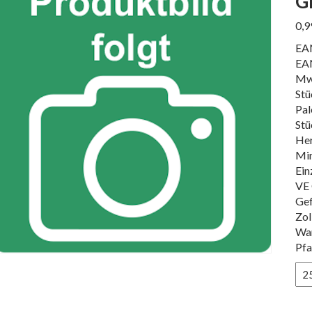
G
0,
EA
EA
Mw
Stü
Pal
Stü
Her
Min
Ein
VE 
Gef
Zol
Wa
Pfa
GI
SP
BL