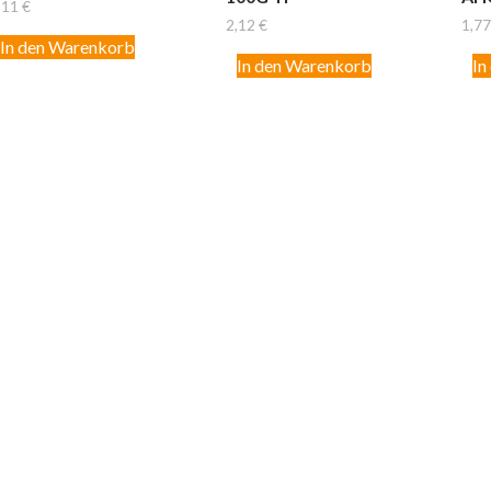
,11
€
2,12
€
1,7
In den Warenkorb
In den Warenkorb
In