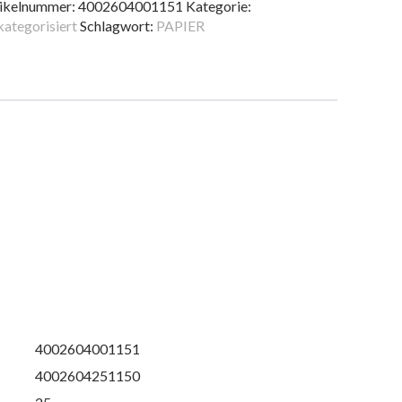
50BL
ikelnummer:
4002604001151
Kategorie:
nge
ategorisiert
Schlagwort:
PAPIER
4002604001151
4002604251150