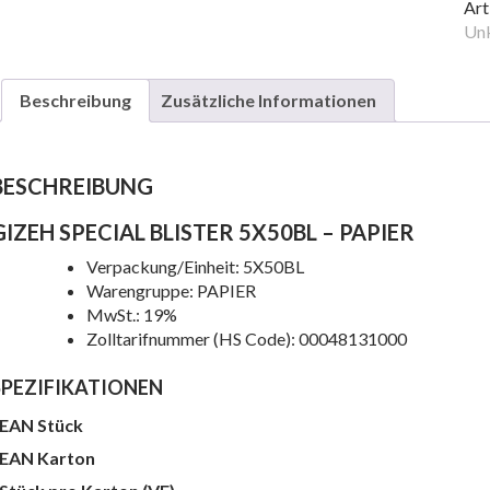
5X
Art
Me
Unk
Beschreibung
Zusätzliche Informationen
BESCHREIBUNG
GIZEH SPECIAL BLISTER 5X50BL – PAPIER
Verpackung/Einheit: 5X50BL
Warengruppe: PAPIER
MwSt.: 19%
Zolltarifnummer (HS Code): 00048131000
e
SPEZIFIKATIONEN
EAN Stück
EAN Karton