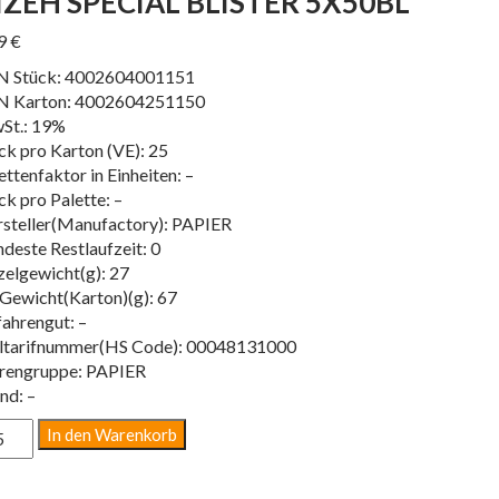
IZEH SPECIAL BLISTER 5X50BL
99
€
N Stück: 4002604001151
N Karton: 4002604251150
St.: 19%
ck pro Karton (VE): 25
ettenfaktor in Einheiten: –
ck pro Palette: –
steller(Manufactory): PAPIER
deste Restlaufzeit: 0
zelgewicht(g): 27
Gewicht(Karton)(g): 67
ahrengut: –
ltarifnummer(HS Code): 00048131000
rengruppe: PAPIER
nd: –
ZEH
In den Warenkorb
ECIAL
ISTER