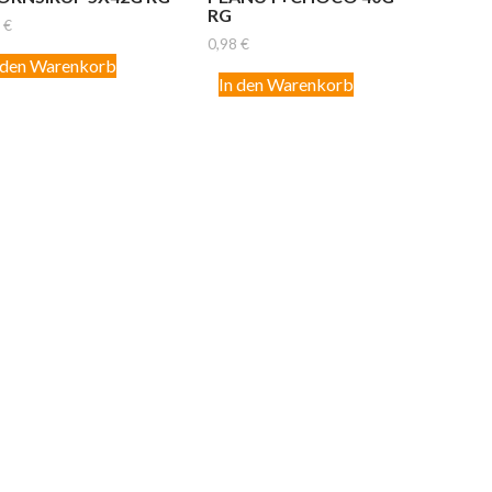
RG
7
€
0,98
€
 den Warenkorb
In den Warenkorb