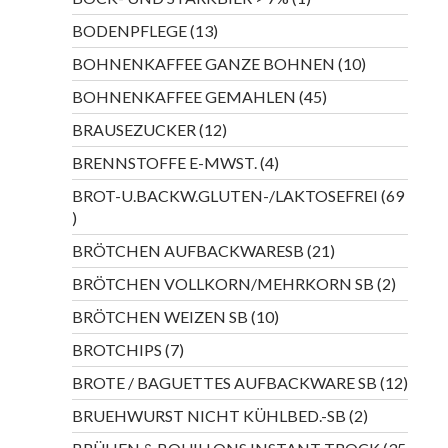
Produkt
13
BODENPFLEGE
13
Produkte
10
BOHNENKAFFEE GANZE BOHNEN
10
Produkte
45
BOHNENKAFFEE GEMAHLEN
45
Produkte
12
BRAUSEZUCKER
12
Produkte
4
BRENNSTOFFE E-MWST.
4
Produkte
BROT-U.BACKW.GLUTEN-/LAKTOSEFREI
69
69
Produkte
21
BRÖTCHEN AUFBACKWARESB
21
Produkte
2
BRÖTCHEN VOLLKORN/MEHRKORN SB
2
Produkt
10
BRÖTCHEN WEIZEN SB
10
Produkte
7
BROTCHIPS
7
Produkte
12
BROTE / BAGUETTES AUFBACKWARE SB
12
Produ
2
BRUEHWURST NICHT KÜHLBED.-SB
2
Produkte