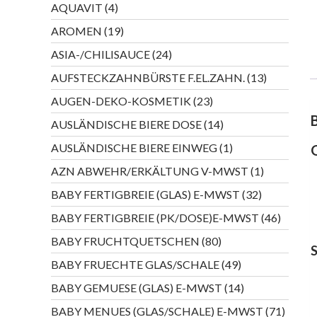
4
AQUAVIT
4
Produkte
19
AROMEN
19
Produkte
24
ASIA-/CHILISAUCE
24
Produkte
13
AUFSTECKZAHNBÜRSTE F.EL.ZAHN.
13
Produkte
23
AUGEN-DEKO-KOSMETIK
23
Produkte
14
AUSLÄNDISCHE BIERE DOSE
14
Produkte
1
AUSLÄNDISCHE BIERE EINWEG
1
Produkt
1
AZN ABWEHR/ERKÄLTUNG V-MWST
1
Produkt
32
BABY FERTIGBREIE (GLAS) E-MWST
32
Produkte
46
BABY FERTIGBREIE (PK/DOSE)E-MWST
46
Produkt
80
BABY FRUCHTQUETSCHEN
80
Produkte
49
BABY FRUECHTE GLAS/SCHALE
49
Produkte
14
BABY GEMUESE (GLAS) E-MWST
14
Produkte
71
BABY MENUES (GLAS/SCHALE) E-MWST
71