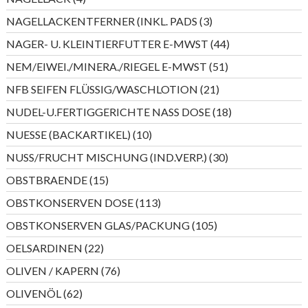
Produkte
3
NAGELLACKENTFERNER (INKL. PADS
3
Produkte
44
NAGER- U. KLEINTIERFUTTER E-MWST
44
Produkte
51
NEM/EIWEI./MINERA./RIEGEL E-MWST
51
Produkte
21
NFB SEIFEN FLÜSSIG/WASCHLOTION
21
Produkte
18
NUDEL-U.FERTIGGERICHTE NASS DOSE
18
Produkte
10
NUESSE (BACKARTIKEL)
10
Produkte
30
NUSS/FRUCHT MISCHUNG (IND.VERP.)
30
Produkte
15
OBSTBRAENDE
15
Produkte
113
OBSTKONSERVEN DOSE
113
Produkte
105
OBSTKONSERVEN GLAS/PACKUNG
105
Produkte
22
OELSARDINEN
22
Produkte
76
OLIVEN / KAPERN
76
Produkte
62
OLIVENÖL
62
Produkte