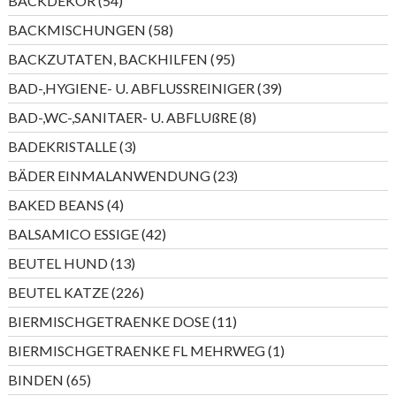
BACKDEKOR
54
Produkte
58
BACKMISCHUNGEN
58
Produkte
95
BACKZUTATEN, BACKHILFEN
95
Produkte
39
BAD-,HYGIENE- U. ABFLUSSREINIGER
39
Produkte
8
BAD-,WC-,SANITAER- U. ABFLUßRE
8
Produkte
3
BADEKRISTALLE
3
Produkte
23
BÄDER EINMALANWENDUNG
23
Produkte
4
BAKED BEANS
4
Produkte
42
BALSAMICO ESSIGE
42
Produkte
13
BEUTEL HUND
13
Produkte
226
BEUTEL KATZE
226
Produkte
11
BIERMISCHGETRAENKE DOSE
11
Produkte
1
BIERMISCHGETRAENKE FL MEHRWEG
1
Produkt
65
BINDEN
65