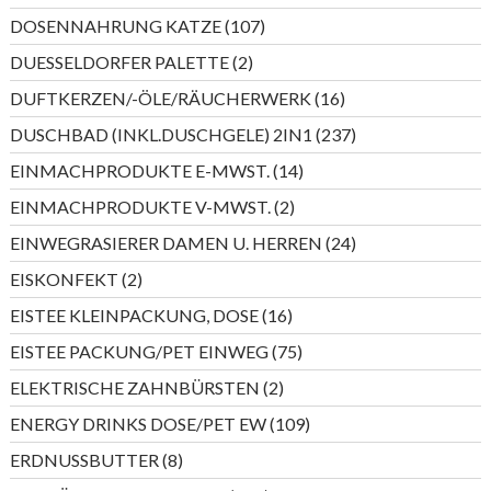
Produkte
107
DOSENNAHRUNG KATZE
107
Produkte
2
DUESSELDORFER PALETTE
2
Produkte
16
DUFTKERZEN/-ÖLE/RÄUCHERWERK
16
Produkte
237
DUSCHBAD (INKL.DUSCHGELE) 2IN1
237
Produkte
14
EINMACHPRODUKTE E-MWST.
14
Produkte
2
EINMACHPRODUKTE V-MWST.
2
Produkte
24
EINWEGRASIERER DAMEN U. HERREN
24
Produkte
2
EISKONFEKT
2
Produkte
16
EISTEE KLEINPACKUNG, DOSE
16
Produkte
75
EISTEE PACKUNG/PET EINWEG
75
Produkte
2
ELEKTRISCHE ZAHNBÜRSTEN
2
Produkte
109
ENERGY DRINKS DOSE/PET EW
109
Produkte
8
ERDNUSSBUTTER
8
Produkte