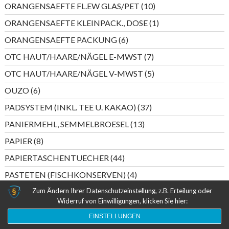
10
ORANGENSAEFTE FL.EW GLAS/PET
10
Produkte
1
ORANGENSAEFTE KLEINPACK., DOSE
1
Produkt
6
ORANGENSAEFTE PACKUNG
6
Produkte
7
OTC HAUT/HAARE/NÄGEL E-MWST
7
Produkte
5
OTC HAUT/HAARE/NÄGEL V-MWST
5
Produkte
6
OUZO
6
Produkte
37
PADSYSTEM (INKL. TEE U. KAKAO)
37
Produkte
13
PANIERMEHL, SEMMELBROESEL
13
Produkte
8
PAPIER
8
Produkte
44
PAPIERTASCHENTUECHER
44
Produkte
4
PASTETEN (FISCHKONSERVEN)
4
Produkte
6
Zum Ändern Ihrer Datenschutzeinstellung, z.B. Erteilung oder
PASTETEN (WURST)
6
Widerruf von Einwilligungen, klicken Sie hier:
Produkte
5
PERLWEIN DEUTSCHLAND
5
EINSTELLUNGEN
Produkte
20
PERLWEIN ITALIEN/SPANIEN
20