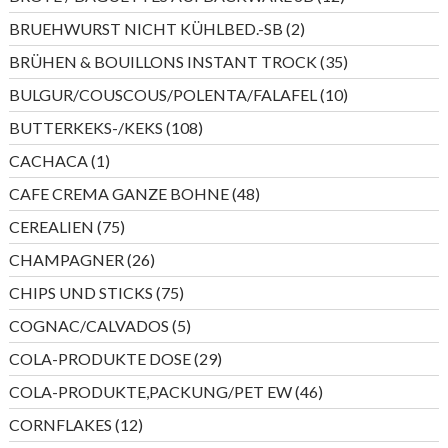
Produkte
2
BRUEHWURST NICHT KÜHLBED.-SB
2
Produkte
35
BRÜHEN & BOUILLONS INSTANT TROCK
35
Produkte
10
BULGUR/COUSCOUS/POLENTA/FALAFEL
10
Produkte
108
BUTTERKEKS-/KEKS
108
Produkte
1
CACHACA
1
Produkt
48
CAFE CREMA GANZE BOHNE
48
Produkte
75
CEREALIEN
75
Produkte
26
CHAMPAGNER
26
Produkte
75
CHIPS UND STICKS
75
Produkte
5
COGNAC/CALVADOS
5
Produkte
29
COLA-PRODUKTE DOSE
29
Produkte
46
COLA-PRODUKTE,PACKUNG/PET EW
46
Produkte
12
CORNFLAKES
12
Produkte