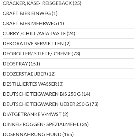
25
CRÄCKER, KÄSE-, REISGEBÄCK
25
Produkte
1
CRAFT BIER EINWEG
1
Produkt
1
CRAFT BIER MEHRWEG
1
Produkt
24
CURRY-/CHILI-/ASIA-PASTE
24
Produkte
2
DEKORATIVE SERVIETTEN
2
Produkte
73
DEOROLLER/-STIFTE/-CREME
73
Produkte
151
DEOSPRAY
151
Produkte
12
DEOZERSTAEUBER
12
Produkte
3
DESTILLIERTES WASSER
3
Produkte
14
DEUTSCHE TEIGWAREN BIS 250 G
14
Produkte
73
DEUTSCHE TEIGWAREN UEBER 250 G
73
Produkte
2
DIÄTGETRÄNKE V-MWST
2
Produkte
36
DINKEL- ROGGEN- SPEZIALMEHL
36
Produkte
165
DOSENNAHRUNG HUND
165