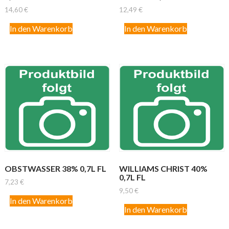
14,60
€
12,49
€
In den Warenkorb
In den Warenkorb
OBSTWASSER 38% 0,7L FL
WILLIAMS CHRIST 40%
0,7L FL
7,23
€
9,50
€
In den Warenkorb
In den Warenkorb