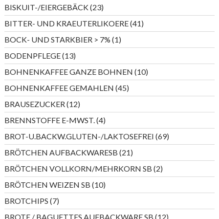
Produkte
23
BISKUIT-/EIERGEBÄCK
23
Produkte
41
BITTER- UND KRAEUTERLIKOERE
41
Produkte
1
BOCK- UND STARKBIER > 7%
1
Produkt
13
BODENPFLEGE
13
Produkte
10
BOHNENKAFFEE GANZE BOHNEN
10
Produkte
45
BOHNENKAFFEE GEMAHLEN
45
Produkte
12
BRAUSEZUCKER
12
Produkte
4
BRENNSTOFFE E-MWST.
4
Produkte
69
BROT-U.BACKW.GLUTEN-/LAKTOSEFREI
69
Produkte
21
BRÖTCHEN AUFBACKWARESB
21
Produkte
2
BRÖTCHEN VOLLKORN/MEHRKORN SB
2
Produkte
10
BRÖTCHEN WEIZEN SB
10
Produkte
7
BROTCHIPS
7
Produkte
12
BROTE / BAGUETTES AUFBACKWARE SB
12