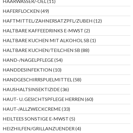
11
HAARWASSER/-OEL
11
Produkte
49
HAFERFLOCKEN
49
Produkte
12
HAFTMITTEL/ZAHNERSATZPFL/ZUBEH
12
Produkte
2
HALTBARE KAFFEEDRINKS E-MWST
2
Produkte
1
HALTBARE KUCHEN MIT ALKOHOL SB
1
Produkt
88
HALTBARE KUCHEN/TEILCHEN SB
88
Produkte
54
HAND-/NAGELPFLEGE
54
Produkte
10
HANDDESINFEKTION
10
Produkte
58
HANDGESCHIRRSPUELMITTEL
58
Produkte
36
HAUSHALTSINSEKTIZIDE
36
Produkte
60
HAUT- U. GESICHTSPFLEGE HERREN
60
Produkte
33
HAUT-/ALLZWECKCREME
33
Produkte
5
HEILTEES SONSTIGE E-MWST
5
Produkte
4
HEIZHILFEN/GRILLANZUENDER
4