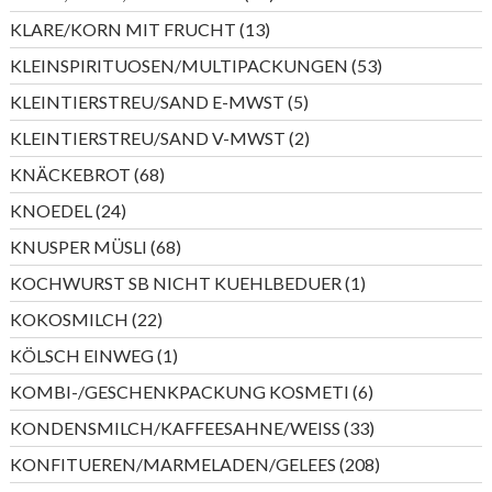
Produkte
13
KLARE/KORN MIT FRUCHT
13
Produkte
53
KLEINSPIRITUOSEN/MULTIPACKUNGEN
53
Produkte
5
KLEINTIERSTREU/SAND E-MWST
5
Produkte
2
KLEINTIERSTREU/SAND V-MWST
2
Produkte
68
KNÄCKEBROT
68
Produkte
24
KNOEDEL
24
Produkte
68
KNUSPER MÜSLI
68
Produkte
1
KOCHWURST SB NICHT KUEHLBEDUER
1
Produkt
22
KOKOSMILCH
22
Produkte
1
KÖLSCH EINWEG
1
Produkt
6
KOMBI-/GESCHENKPACKUNG KOSMETI
6
Produkte
33
KONDENSMILCH/KAFFEESAHNE/WEISS
33
Produkte
208
KONFITUEREN/MARMELADEN/GELEES
208
Produkte