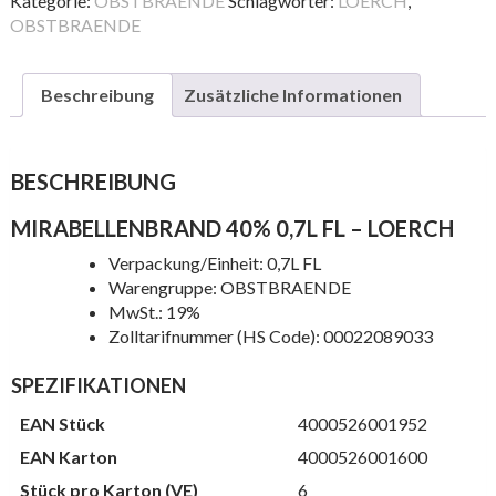
Kategorie:
OBSTBRAENDE
Schlagwörter:
LOERCH
,
Menge
OBSTBRAENDE
Beschreibung
Zusätzliche Informationen
BESCHREIBUNG
MIRABELLENBRAND 40% 0,7L FL – LOERCH
Verpackung/Einheit: 0,7L FL
Warengruppe: OBSTBRAENDE
MwSt.: 19%
Zolltarifnummer (HS Code): 00022089033
SPEZIFIKATIONEN
EAN Stück
4000526001952
EAN Karton
4000526001600
Stück pro Karton (VE)
6