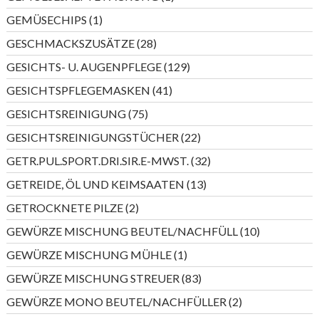
Produkt
1
GEMÜSECHIPS
1
Produkt
28
GESCHMACKSZUSÄTZE
28
Produkte
129
GESICHTS- U. AUGENPFLEGE
129
Produkte
41
GESICHTSPFLEGEMASKEN
41
Produkte
75
GESICHTSREINIGUNG
75
Produkte
22
GESICHTSREINIGUNGSTÜCHER
22
Produkte
32
GETR.PUL.SPORT.DRI.SIR.E-MWST.
32
Produkte
13
GETREIDE, ÖL UND KEIMSAATEN
13
Produkte
2
GETROCKNETE PILZE
2
Produkte
10
GEWÜRZE MISCHUNG BEUTEL/NACHFÜLL
10
Produkte
1
GEWÜRZE MISCHUNG MÜHLE
1
Produkt
83
GEWÜRZE MISCHUNG STREUER
83
Produkte
2
GEWÜRZE MONO BEUTEL/NACHFÜLLER
2
Produkte