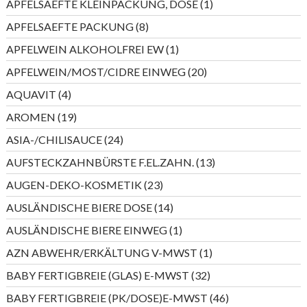
1
APFELSAEFTE KLEINPACKUNG, DOSE
1
Produkt
8
APFELSAEFTE PACKUNG
8
Produkte
1
APFELWEIN ALKOHOLFREI EW
1
Produkt
20
APFELWEIN/MOST/CIDRE EINWEG
20
Produkte
4
AQUAVIT
4
Produkte
19
AROMEN
19
Produkte
24
ASIA-/CHILISAUCE
24
Produkte
13
AUFSTECKZAHNBÜRSTE F.EL.ZAHN.
13
Produkte
23
AUGEN-DEKO-KOSMETIK
23
Produkte
14
AUSLÄNDISCHE BIERE DOSE
14
Produkte
1
AUSLÄNDISCHE BIERE EINWEG
1
Produkt
1
AZN ABWEHR/ERKÄLTUNG V-MWST
1
Produkt
32
BABY FERTIGBREIE (GLAS) E-MWST
32
Produkte
46
BABY FERTIGBREIE (PK/DOSE)E-MWST
46