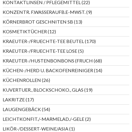
22
KONTAKTLINSEN / PFLEGEMITTEL
22
Produkte
9
KONZENTR. F.WASSERAUFB.E-MWST.
9
Produkte
13
KÖRNERBROT GESCHNITEN SB
13
Produkte
12
KOSMETIKTÜCHER
12
Produkte
170
KRAEUTER-/FRUECHTE-TEE BEUTEL
170
Produkte
5
KRAEUTER-/FRUECHTE-TEE LOSE
5
Produkte
68
KRAEUTER-/HUSTENBONBONS (FRUCH
68
Produkte
14
KÜCHEN-/HERD U. BACKOFENREINIGER
14
Produkte
26
KÜCHENROLLEN
26
Produkte
19
KUVERTUER., BLOCKSCHOKO., GLAS
19
Produkte
17
LAKRITZE
17
Produkte
54
LAUGENGEBÄCK
54
Produkte
2
LEICHTKONFIT./-MARMELAD./-GELE
2
Produkte
1
LIKÖR-/DESSERT-WEINE/ASIA
1