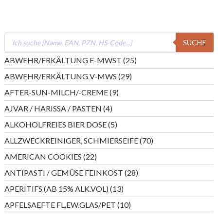
Products
SUCHE
search
25
ABWEHR/ERKÄLTUNG E-MWST
25
Produkte
29
ABWEHR/ERKÄLTUNG V-MWS
29
Produkte
9
AFTER-SUN-MILCH/-CREME
9
Produkte
4
AJVAR / HARISSA / PASTEN
4
Produkte
5
ALKOHOLFREIES BIER DOSE
5
Produkte
70
ALLZWECKREINIGER, SCHMIERSEIFE
70
Produkte
22
AMERICAN COOKIES
22
Produkte
28
ANTIPASTI / GEMÜSE FEINKOST
28
Produkte
13
APERITIFS (AB 15% ALK.VOL)
13
Produkte
10
APFELSAEFTE FL.EW.GLAS/PET
10
Produkte