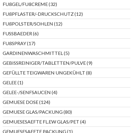
Produkte
32
FUßGEL/FUßCREME
32
Produkte
12
FUßPFLASTER/-DRUCKSCHUTZ
12
Produkte
12
FUßPOLSTER/SOHLEN
12
Produkte
6
FUSSBAEDER
6
Produkte
17
FUßSPRAY
17
Produkte
5
GARDINENWASCHMITTEL
5
Produkte
9
GEBISSREINIGER/TABLETTEN/PULVE
9
Produkte
8
GEFÜLLTE TEIGWAREN UNGEKÜHLT
8
Produkte
1
GELEE
1
Produkt
4
GELEE-/SENFSAUCEN
4
Produkte
124
GEMUESE DOSE
124
Produkte
80
GEMUESE GLAS/PACKUNG
80
Produkte
4
GEMUESESAEFTE FL.EW GLAS/PET
4
Produkte
1
GEMUESESAEFTE PACKUNG
1