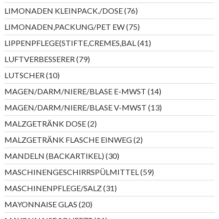
Produkt
76
LIMONADEN KLEINPACK./DOSE
76
Produkte
75
LIMONADEN,PACKUNG/PET EW
75
Produkte
41
LIPPENPFLEGE(STIFTE,CREMES,BAL
41
Produkte
79
LUFTVERBESSERER
79
Produkte
10
LUTSCHER
10
Produkte
14
MAGEN/DARM/NIERE/BLASE E-MWST
14
Produkte
13
MAGEN/DARM/NIERE/BLASE V-MWST
13
Produkte
2
MALZGETRÄNK DOSE
2
Produkte
2
MALZGETRÄNK FLASCHE EINWEG
2
Produkte
30
MANDELN (BACKARTIKEL)
30
Produkte
59
MASCHINENGESCHIRRSPÜLMITTEL
59
Produkte
31
MASCHINENPFLEGE/SALZ
31
Produkte
20
MAYONNAISE GLAS
20
Produkte