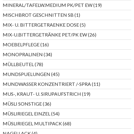
Produkt
19
MINERAL/TAFELW.MEDIUM PK/PET EW
19
Produkte
1
MISCHBROT GESCHNITTEN SB
1
Produkt
5
MIX- U. BITTERGETRAENKE DOSE
5
Produkte
26
MIX-U.BITTERGETRÄNKE PET/PK EW
26
Produkte
16
MOEBELPFLEGE
16
Produkte
34
MONOPRALINEN
34
Produkte
78
MÜLLBEUTEL
78
Produkte
45
MUNDSPUELUNGEN
45
Produkte
11
MUNDWASSER KONZENTRIERT /-SPRA
11
Produkte
19
MUS-, KRAUT- U. SIRUPAUFSTRICH
19
Produkte
36
MÜSLI SONSTIGE
36
Produkte
54
MÜSLIRIEGEL EINZEL
54
Produkte
68
MÜSLIRIEGEL MULTIPACK
68
Produkte
4
NAGELLACK
4