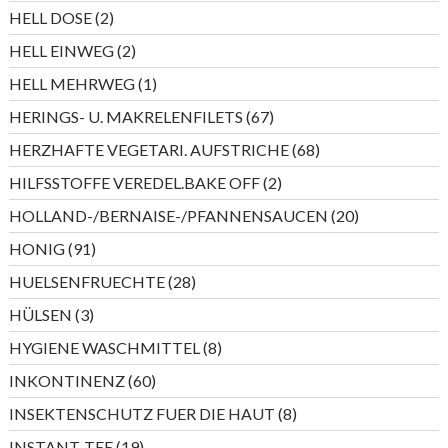
Produkte
2
HELL DOSE
2
Produkte
2
HELL EINWEG
2
Produkte
1
HELL MEHRWEG
1
Produkt
67
HERINGS- U. MAKRELENFILETS
67
Produkte
68
HERZHAFTE VEGETARI. AUFSTRICHE
68
Produkte
2
HILFSSTOFFE VEREDEL.BAKE OFF
2
Produkte
20
HOLLAND-/BERNAISE-/PFANNENSAUCEN
20
Produkte
91
HONIG
91
Produkte
28
HUELSENFRUECHTE
28
Produkte
3
HÜLSEN
3
Produkte
8
HYGIENE WASCHMITTEL
8
Produkte
60
INKONTINENZ
60
Produkte
8
INSEKTENSCHUTZ FUER DIE HAUT
8
Produkte
19
INSTANT-TEE
19