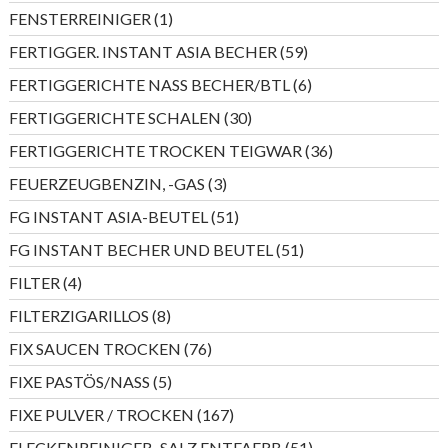
Produkte
1
FENSTERREINIGER
1
Produkt
59
FERTIGGER. INSTANT ASIA BECHER
59
Produkte
6
FERTIGGERICHTE NASS BECHER/BTL
6
Produkte
30
FERTIGGERICHTE SCHALEN
30
Produkte
36
FERTIGGERICHTE TROCKEN TEIGWAR
36
Produkte
3
FEUERZEUGBENZIN, -GAS
3
Produkte
51
FG INSTANT ASIA-BEUTEL
51
Produkte
51
FG INSTANT BECHER UND BEUTEL
51
Produkte
4
FILTER
4
Produkte
8
FILTERZIGARILLOS
8
Produkte
76
FIX SAUCEN TROCKEN
76
Produkte
5
FIXE PASTÖS/NASS
5
Produkte
167
FIXE PULVER / TROCKEN
167
Produkte
51
FLECKENREINIGER,-SALZ,ENTFAERB
51