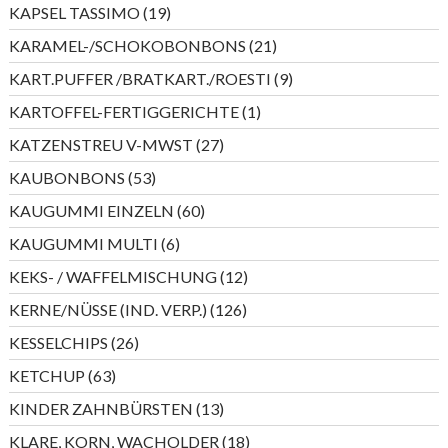
Produkte
19
KAPSEL TASSIMO
19
Produkte
21
KARAMEL-/SCHOKOBONBONS
21
Produkte
9
KART.PUFFER /BRATKART./ROESTI
9
Produkte
1
KARTOFFEL-FERTIGGERICHTE
1
Produkt
27
KATZENSTREU V-MWST
27
Produkte
53
KAUBONBONS
53
Produkte
60
KAUGUMMI EINZELN
60
Produkte
6
KAUGUMMI MULTI
6
Produkte
12
KEKS- / WAFFELMISCHUNG
12
Produkte
126
KERNE/NÜSSE (IND. VERP.)
126
Produkte
26
KESSELCHIPS
26
Produkte
63
KETCHUP
63
Produkte
13
KINDER ZAHNBÜRSTEN
13
Produkte
18
KLARE, KORN, WACHOLDER
18