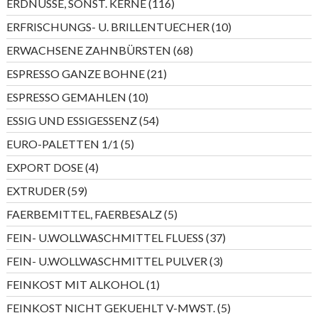
116
ERDNÜSSE, SONST. KERNE
116
Produkte
10
ERFRISCHUNGS- U. BRILLENTUECHER
10
Produkte
68
ERWACHSENE ZAHNBÜRSTEN
68
Produkte
21
ESPRESSO GANZE BOHNE
21
Produkte
10
ESPRESSO GEMAHLEN
10
Produkte
54
ESSIG UND ESSIGESSENZ
54
Produkte
5
EURO-PALETTEN 1/1
5
Produkte
4
EXPORT DOSE
4
Produkte
59
EXTRUDER
59
Produkte
5
FAERBEMITTEL, FAERBESALZ
5
Produkte
37
FEIN- U.WOLLWASCHMITTEL FLUESS
37
Produkte
3
FEIN- U.WOLLWASCHMITTEL PULVER
3
Produkte
1
FEINKOST MIT ALKOHOL
1
Produkt
5
FEINKOST NICHT GEKUEHLT V-MWST.
5