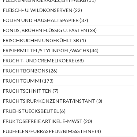
Produkte
22
FLEISCH- U. WILDKONSERVEN
22
Produkte
37
FOLIEN UND HAUSHALTSPAPIER
37
Produkte
38
FONDS, BRÜHEN FLÜSSIG U. PASTEN
38
Produkte
1
FRISCHKUCHEN UNGEKÜHLT SB
1
Produkt
44
FRISIERMITTEL/STYLINGGEL/WACHS
44
Produkte
68
FRUCHT- UND CREMELIKOERE
68
Produkte
26
FRUCHTBONBONS
26
Produkte
173
FRUCHTGUMMI
173
Produkte
7
FRUCHTSCHNITTEN
7
Produkte
3
FRUCHTSIRUP/KONZENTRAT/INSTANT
3
Produkte
6
FRUEHSTUECKSBEUTEL
6
Produkte
20
FRUKTOSEFREIE ARTIKEL E-MWST
20
Produkte
4
FUßFEILEN/FUßRASPELN/BIMSSSTEINE
4