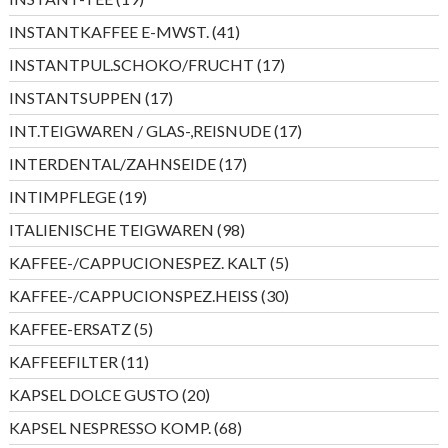
Produkte
41
INSTANTKAFFEE E-MWST.
41
Produkte
17
INSTANTPUL.SCHOKO/FRUCHT
17
Produkte
17
INSTANTSUPPEN
17
Produkte
17
INT.TEIGWAREN / GLAS-,REISNUDE
17
Produkte
17
INTERDENTAL/ZAHNSEIDE
17
Produkte
19
INTIMPFLEGE
19
Produkte
98
ITALIENISCHE TEIGWAREN
98
Produkte
5
KAFFEE-/CAPPUCIONESPEZ. KALT
5
Produkte
30
KAFFEE-/CAPPUCIONSPEZ.HEISS
30
Produkte
5
KAFFEE-ERSATZ
5
Produkte
11
KAFFEEFILTER
11
Produkte
20
KAPSEL DOLCE GUSTO
20
Produkte
68
KAPSEL NESPRESSO KOMP.
68