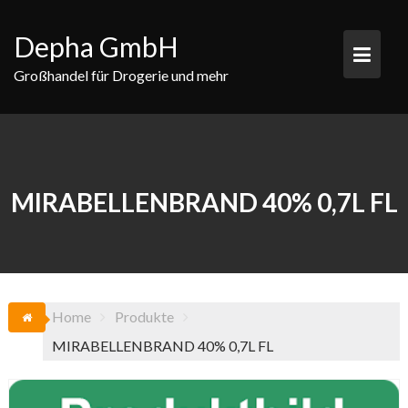
Skip
to
Depha GmbH
content
Großhandel für Drogerie und mehr
MIRABELLENBRAND 40% 0,7L FL
Home
Produkte
MIRABELLENBRAND 40% 0,7L FL