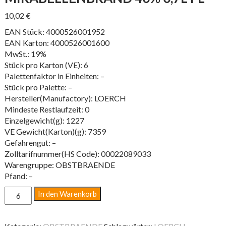
10,02
€
EAN Stück: 4000526001952
EAN Karton: 4000526001600
MwSt.: 19%
Stück pro Karton (VE): 6
Palettenfaktor in Einheiten: –
Stück pro Palette: –
Hersteller(Manufactory): LOERCH
Mindeste Restlaufzeit: 0
Einzelgewicht(g): 1227
VE Gewicht(Karton)(g): 7359
Gefahrengut: –
Zolltarifnummer(HS Code): 00022089033
Warengruppe: OBSTBRAENDE
Pfand: –
MIRABELLENBRAND
In den Warenkorb
40%
0,7L
FL