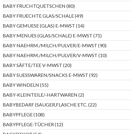
Produkte
80
BABY FRUCHTQUETSCHEN
80
Produkte
49
BABY FRUECHTE GLAS/SCHALE
49
Produkte
14
BABY GEMUESE (GLAS) E-MWST
14
Produkte
71
BABY MENUES (GLAS/SCHALE) E-MWST
71
Produkte
90
BABY NAEHRM./MILCH/PULVER/E-MWST
90
Produkte
10
BABY NAEHRM./MILCH/PULVER/V-MWST
10
Produkte
20
BABY SÄFTE/TEE V-MWST
20
Produkte
92
BABY SUESSWAREN/SNACKS E-MWST
92
Produkte
55
BABY WINDELN
55
Produkte
2
BABY-KLEINTEILE/-HARTWAREN
2
Produkte
22
BABYBEDARF (SAUGER,FLASCHE ETC.
22
Produkte
108
BABYPFLEGE
108
Produkte
12
BABYPFLEGE-TÜCHER
12
Produkte
54