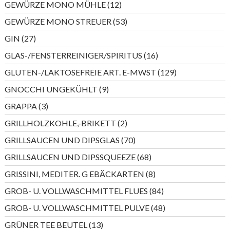
12
GEWÜRZE MONO MÜHLE
12
Produkte
53
GEWÜRZE MONO STREUER
53
Produkte
27
GIN
27
Produkte
16
GLAS-/FENSTERREINIGER/SPIRITUS
16
Produkte
129
GLUTEN-/LAKTOSEFREIE ART. E-MWST
129
Produkte
9
GNOCCHI UNGEKÜHLT
9
Produkte
3
GRAPPA
3
Produkte
2
GRILLHOLZKOHLE,-BRIKETT
2
Produkte
70
GRILLSAUCEN UND DIPSGLAS
70
Produkte
68
GRILLSAUCEN UND DIPSSQUEEZE
68
Produkte
8
GRISSINI, MEDITER. G EBÄCKARTEN
8
Produkte
84
GROB- U. VOLLWASCHMITTEL FLUES
84
Produkte
48
GROB- U. VOLLWASCHMITTEL PULVE
48
Produkte
13
GRÜNER TEE BEUTEL
13