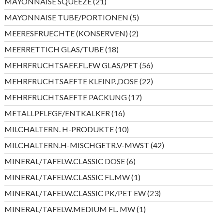
21
MAYONNAISE SQUEEZE
21
Produkte
5
MAYONNAISE TUBE/PORTIONEN
5
Produkte
2
MEERESFRUECHTE (KONSERVEN)
2
Produkte
18
MEERRETTICH GLAS/TUBE
18
Produkte
56
MEHRFRUCHTSAEF.FL.EW GLAS/PET
56
Produkte
22
MEHRFRUCHTSAEFTE KLEINP.,DOSE
22
Produkte
17
MEHRFRUCHTSAEFTE PACKUNG
17
Produkte
16
METALLPFLEGE/ENTKALKER
16
Produkte
10
MILCHALTERN. H-PRODUKTE
10
Produkte
42
MILCHALTERN.H-MISCHGETR.V-MWST
42
Produkte
6
MINERAL/TAFELW.CLASSIC DOSE
6
Produkte
1
MINERAL/TAFELW.CLASSIC FL.MW
1
Produkt
23
MINERAL/TAFELW.CLASSIC PK/PET EW
23
Produkte
1
MINERAL/TAFELW.MEDIUM FL. MW
1