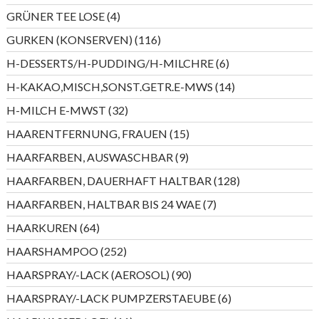
Produkte
4
GRÜNER TEE LOSE
4
Produkte
116
GURKEN (KONSERVEN)
116
Produkte
6
H-DESSERTS/H-PUDDING/H-MILCHRE
6
Produkte
14
H-KAKAO,MISCH,SONST.GETR.E-MWS
14
Produkte
32
H-MILCH E-MWST
32
Produkte
15
HAARENTFERNUNG, FRAUEN
15
Produkte
9
HAARFARBEN, AUSWASCHBAR
9
Produkte
128
HAARFARBEN, DAUERHAFT HALTBAR
128
Produkte
7
HAARFARBEN, HALTBAR BIS 24 WAE
7
Produkte
64
HAARKUREN
64
Produkte
252
HAARSHAMPOO
252
Produkte
90
HAARSPRAY/-LACK (AEROSOL)
90
Produkte
6
HAARSPRAY/-LACK PUMPZERSTAEUBE
6
Produkte