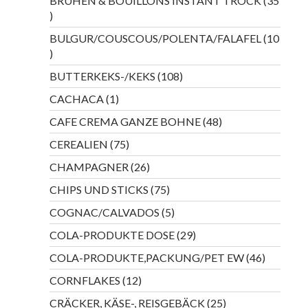
BRÜHEN & BOUILLONS INSTANT TROCK
35
35
Produkte
BULGUR/COUSCOUS/POLENTA/FALAFEL
10
10
Produkte
108
BUTTERKEKS-/KEKS
108
Produkte
1
CACHACA
1
Produkt
48
CAFE CREMA GANZE BOHNE
48
Produkte
75
CEREALIEN
75
Produkte
26
CHAMPAGNER
26
Produkte
75
CHIPS UND STICKS
75
Produkte
5
COGNAC/CALVADOS
5
Produkte
29
COLA-PRODUKTE DOSE
29
Produkte
46
COLA-PRODUKTE,PACKUNG/PET EW
46
Produkte
12
CORNFLAKES
12
Produkte
25
CRÄCKER, KÄSE-, REISGEBÄCK
25