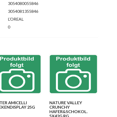
3054080055846
3054081355846
L’OREAL
0
TER AMICELLI
NATURE VALLEY
EKENDISPLAY 25G
CRUNCHY
HAFER&SCHOKOL.
5X42G RG