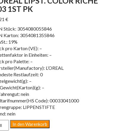
’OREAL LIPST. COLOR RICHE
03 1ST PK
,21
€
N Stück: 3054080055846
N Karton: 3054081355846
St.: 19%
ck pro Karton (VE): –
ettenfaktor in Einheiten: –
ck pro Palette: –
steller(Manufactory): L’OREAL
deste Restlaufzeit: 0
zelgewicht(g): –
Gewicht(Karton)(g): –
ahrengut: nein
ltarifnummer(HS Code): 00033041000
rengruppe: LIPPENSTIFTE
nd: nein
OREAL
In den Warenkorb
ST.