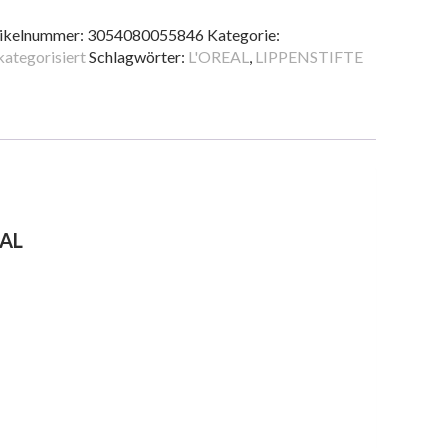
LOR
CHE
ikelnummer:
3054080055846
Kategorie:
3
ategorisiert
Schlagwörter:
L'OREAL
,
LIPPENSTIFTE
T
nge
EAL