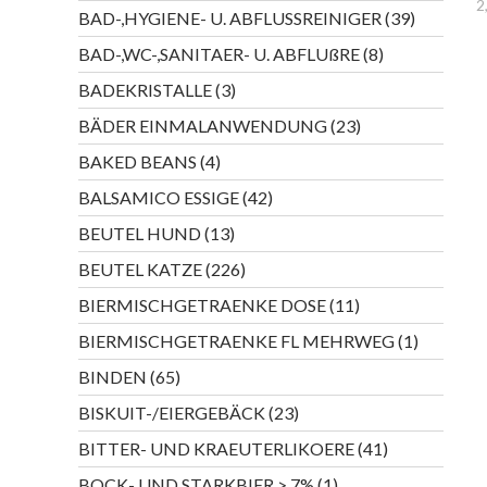
Produkte
2
39
BAD-,HYGIENE- U. ABFLUSSREINIGER
39
Produkte
8
BAD-,WC-,SANITAER- U. ABFLUßRE
8
Produkte
3
BADEKRISTALLE
3
Produkte
23
BÄDER EINMALANWENDUNG
23
Produkte
4
BAKED BEANS
4
Produkte
42
BALSAMICO ESSIGE
42
Produkte
13
BEUTEL HUND
13
Produkte
226
BEUTEL KATZE
226
Produkte
11
BIERMISCHGETRAENKE DOSE
11
Produkte
1
BIERMISCHGETRAENKE FL MEHRWEG
1
Produkt
65
BINDEN
65
Produkte
23
BISKUIT-/EIERGEBÄCK
23
Produkte
41
BITTER- UND KRAEUTERLIKOERE
41
Produkte
1
BOCK- UND STARKBIER > 7%
1