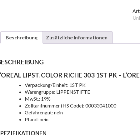
CO
RI
Art
30
Unk
1S
PK
Beschreibung
Zusätzliche Informationen
Me
BESCHREIBUNG
L’OREAL LIPST. COLOR RICHE 303 1ST PK – L’OR
Verpackung/Einheit: 1ST PK
Warengruppe: LIPPENSTIFTE
MwSt.: 19%
e
Zolltarifnummer (HS Code): 00033041000
Gefahrengut: nein
Pfand: nein
SPEZIFIKATIONEN