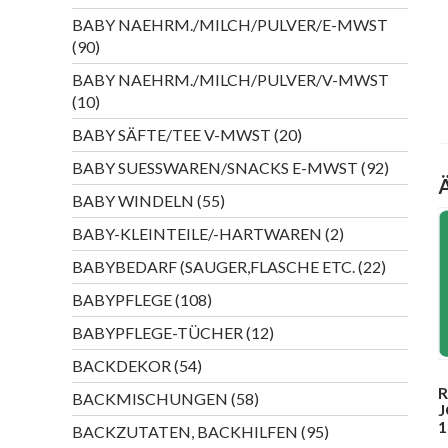
Produk
BABY NAEHRM./MILCH/PULVER/E-MWST
90
90
Produkte
BABY NAEHRM./MILCH/PULVER/V-MWST
10
10
Produkte
20
BABY SÄFTE/TEE V-MWST
20
Produkte
92
BABY SUESSWAREN/SNACKS E-MWST
92
Produkte
55
BABY WINDELN
55
Produkte
2
BABY-KLEINTEILE/-HARTWAREN
2
Produkte
22
BABYBEDARF (SAUGER,FLASCHE ETC.
22
Produkte
108
BABYPFLEGE
108
Produkte
12
BABYPFLEGE-TÜCHER
12
Produkte
54
BACKDEKOR
54
Produkte
R
58
BACKMISCHUNGEN
58
Produkte
1
95
BACKZUTATEN, BACKHILFEN
95