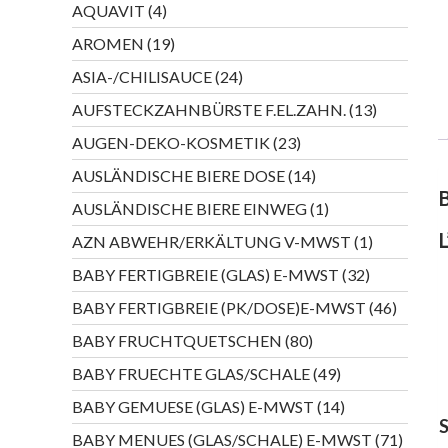
4
AQUAVIT
4
Produkte
19
AROMEN
19
Produkte
24
ASIA-/CHILISAUCE
24
Produkte
13
AUFSTECKZAHNBÜRSTE F.EL.ZAHN.
13
Produkte
23
AUGEN-DEKO-KOSMETIK
23
Produkte
14
AUSLÄNDISCHE BIERE DOSE
14
Produkte
1
AUSLÄNDISCHE BIERE EINWEG
1
Produkt
1
AZN ABWEHR/ERKÄLTUNG V-MWST
1
Produkt
32
BABY FERTIGBREIE (GLAS) E-MWST
32
Produkte
46
BABY FERTIGBREIE (PK/DOSE)E-MWST
46
Produkt
80
BABY FRUCHTQUETSCHEN
80
Produkte
49
BABY FRUECHTE GLAS/SCHALE
49
Produkte
14
BABY GEMUESE (GLAS) E-MWST
14
Produkte
71
BABY MENUES (GLAS/SCHALE) E-MWST
71