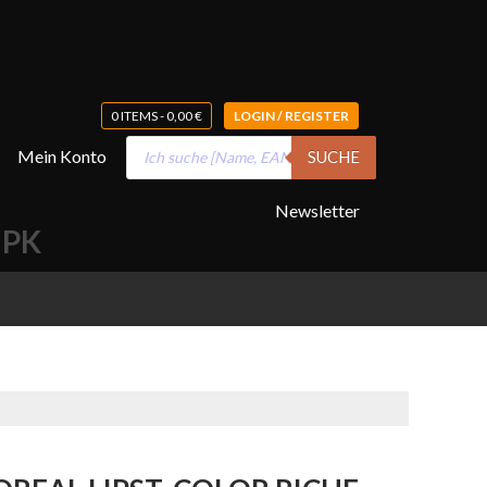
0 ITEMS -
0,00
€
LOGIN / REGISTER
Products
Mein Konto
SUCHE
search
Newsletter
 PK