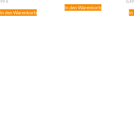
,99
€
0,4
In den Warenkorb
In den Warenkorb
In