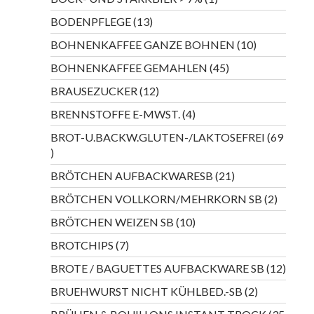
Produkt
13
BODENPFLEGE
13
Produkte
10
BOHNENKAFFEE GANZE BOHNEN
10
Produkte
45
BOHNENKAFFEE GEMAHLEN
45
Produkte
12
BRAUSEZUCKER
12
Produkte
4
BRENNSTOFFE E-MWST.
4
Produkte
BROT-U.BACKW.GLUTEN-/LAKTOSEFREI
69
69
Produkte
21
BRÖTCHEN AUFBACKWARESB
21
Produkte
2
BRÖTCHEN VOLLKORN/MEHRKORN SB
2
Produkt
10
BRÖTCHEN WEIZEN SB
10
Produkte
7
BROTCHIPS
7
Produkte
12
BROTE / BAGUETTES AUFBACKWARE SB
12
Produ
2
BRUEHWURST NICHT KÜHLBED.-SB
2
Produkte