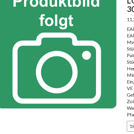
L
3
11
EA
EA
Mw
Stü
Pal
Stü
Her
Min
Ein
VE 
Gef
Zol
Wa
Pfa
L'
LIP