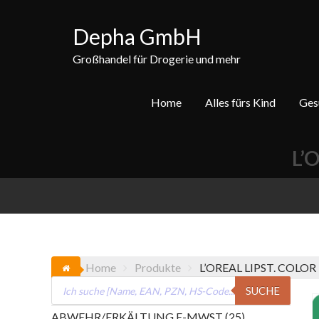
Skip
to
Depha GmbH
content
Großhandel für Drogerie und mehr
Home
Alles fürs Kind
Ges
L’
Home
Produkte
L’OREAL LIPST. COLOR
Products
SUCHE
search
25
ABWEHR/ERKÄLTUNG E-MWST
25