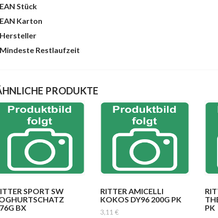
EAN Stück
te
EAN Karton
Hersteller
Mindeste Restlaufzeit
ÄHNLICHE PRODUKTE
ITTER SPORT SW
RITTER AMICELLI
RIT
JOGHURTSCHATZ
KOKOS DY96 200G PK
TH
76G BX
PK
3,11
€