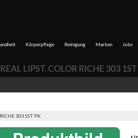
undheit
Körperpflege
Reinigung
Marken
Jobs
OREAL LIPST. COLOR RICHE 303 1ST
 RICHE 303 1ST PK