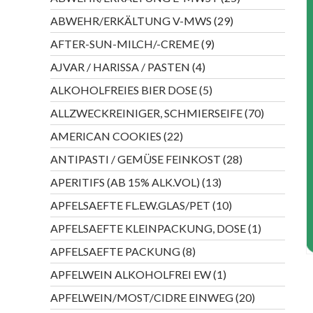
Produkte
29
ABWEHR/ERKÄLTUNG V-MWS
29
Produkte
9
AFTER-SUN-MILCH/-CREME
9
Produkte
4
AJVAR / HARISSA / PASTEN
4
Produkte
5
ALKOHOLFREIES BIER DOSE
5
Produkte
70
ALLZWECKREINIGER, SCHMIERSEIFE
70
Produkte
22
AMERICAN COOKIES
22
Produkte
28
ANTIPASTI / GEMÜSE FEINKOST
28
Produkte
13
APERITIFS (AB 15% ALK.VOL)
13
Produkte
10
APFELSAEFTE FL.EW.GLAS/PET
10
Produkte
1
APFELSAEFTE KLEINPACKUNG, DOSE
1
Produkt
8
APFELSAEFTE PACKUNG
8
Produkte
1
APFELWEIN ALKOHOLFREI EW
1
Produkt
20
APFELWEIN/MOST/CIDRE EINWEG
20
Produkte