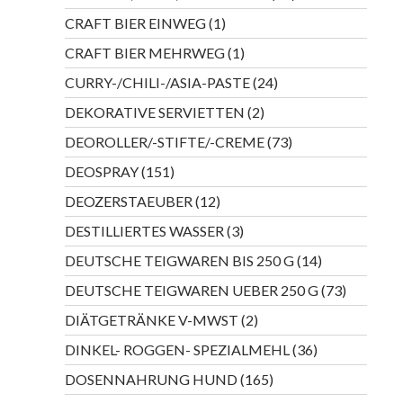
Produkte
1
CRAFT BIER EINWEG
1
Produkt
1
CRAFT BIER MEHRWEG
1
Produkt
24
CURRY-/CHILI-/ASIA-PASTE
24
Produkte
2
DEKORATIVE SERVIETTEN
2
Produkte
73
DEOROLLER/-STIFTE/-CREME
73
Produkte
151
DEOSPRAY
151
Produkte
12
DEOZERSTAEUBER
12
Produkte
3
DESTILLIERTES WASSER
3
Produkte
14
DEUTSCHE TEIGWAREN BIS 250 G
14
Produkte
73
DEUTSCHE TEIGWAREN UEBER 250 G
73
Produkte
2
DIÄTGETRÄNKE V-MWST
2
Produkte
36
DINKEL- ROGGEN- SPEZIALMEHL
36
Produkte
165
DOSENNAHRUNG HUND
165
Produkte